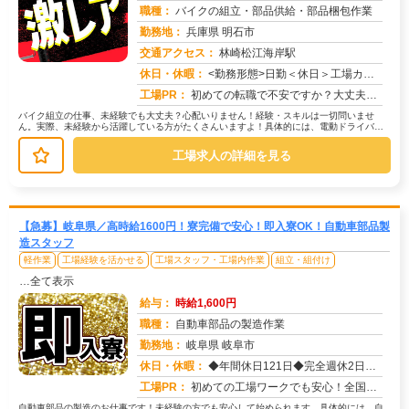
職種：
バイクの組立・部品供給・部品梱包作業
勤務地：
兵庫県 明石市
交通アクセス：
林崎松江海岸駅
求人番号：49456
休日・休暇：
<勤務形態>日勤＜休日＞工場カレンダーによる/長期休暇/GW /夏季/ 年末年始
工場PR：
初めての転職で不安ですか？大丈夫！90%の方が不安を解消してスタートしています。→ 赴任費は会社が支給！→ 初期費...
バイク組立の仕事、未経験でも大丈夫？心配いりません！経験・スキルは一切問いませ
ん。実際、未経験から活躍している方がたくさんいますよ！具体的には、電動ドライバー
などの簡単な工具を使って、バイクのラ...
工場求人の詳細を見る
【急募】岐阜県／高時給1600円！寮完備で安心！即入寮OK！自動車部品製
造スタッフ
軽作業
工場経験を活かせる
工場スタッフ・工場内作業
組立・組付け
…全て表示
給与：
時給1,600円
職種：
自動車部品の製造作業
勤務地：
岐阜県 岐阜市
休日・休暇：
◆年間休日121日◆完全週休2日制（土曜日、日曜日）◆GW◆夏季◆年末年始休暇 ◆年次有給休暇
求人番号：50309
工場PR：
初めての工場ワークでも安心！全国各地の求人から、あなたにピッタリのお仕事をご紹介！未経験者多数活躍中なので、安心し...
自動車部品の製造のお仕事です！未経験の方でも安心して始められます。具体的には、自