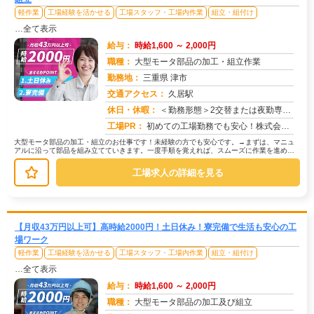
軽作業
工場経験を活かせる
工場スタッフ・工場内作業
組立・組付け
…全て表示
給与：
時給1,600 ～ 2,000円
職種：
大型モータ部品の加工・組立作業
勤務地：
三重県 津市
交通アクセス：
久居駅
求人番号：50432
休日・休暇：
＜勤務形態＞2交替または夜勤専属＜休日＞土日休み※職場カレンダーによる
工場PR：
初めての工場勤務でも安心！株式会社京栄センターで新しい一歩を踏み出しませんか？→未経験者多数活躍中！経験やスキルは...
大型モータ部品の加工・組立のお仕事です！未経験の方でも安心です。→まずは、マニュ
アルに沿って部品を組み立てていきます。一度手順を覚えれば、スムーズに作業を進めら
れますよ。→機械を使った加工作業も...
工場求人の詳細を見る
【月収43万円以上可】高時給2000円！土日休み！寮完備で生活も安心の工
場ワーク
軽作業
工場経験を活かせる
工場スタッフ・工場内作業
組立・組付け
…全て表示
給与：
時給1,600 ～ 2,000円
職種：
大型モータ部品の加工及び組立