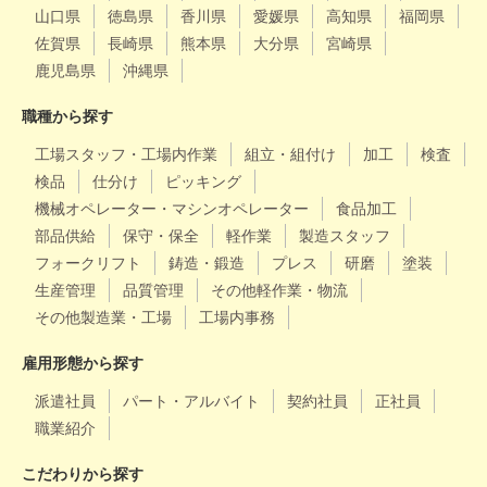
山口県
徳島県
香川県
愛媛県
高知県
福岡県
佐賀県
長崎県
熊本県
大分県
宮崎県
鹿児島県
沖縄県
職種から探す
工場スタッフ・工場内作業
組立・組付け
加工
検査
検品
仕分け
ピッキング
機械オペレーター・マシンオペレーター
食品加工
部品供給
保守・保全
軽作業
製造スタッフ
フォークリフト
鋳造・鍛造
プレス
研磨
塗装
生産管理
品質管理
その他軽作業・物流
その他製造業・工場
工場内事務
雇用形態から探す
派遣社員
パート・アルバイト
契約社員
正社員
職業紹介
こだわりから探す