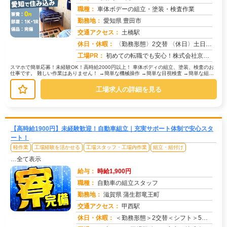
職種：
車体ボデーの組立・塗装・検査作業
勤務地：
愛知県 豊田市
交通アクセス：
土橋駅
求人番号：50147
休日・休暇：
〈勤務形態〉2交替 〈休日〉土日休み ※職場カレンダーによる
工場PR：
初めての転職でも安心！株式会社京栄センターで新しい一歩を踏み出してみませんか？ → 専属コーディネーターが就業ま...
スマホで簡単応募！未経験OK！高時給2000円以上！ 車体ボディの組立、塗装、検査のお
仕事です。 難しい作業はありません！ →簡単な機械操作 →簡単な目視検査 →簡単な組立
作業 未経験の方...
工場求人の詳細を見る
【高時給1900円】未経験歓迎！自動車組立｜充実サポート体制で安心スタ
ート！
軽作業
工場経験を活かせる
工場スタッフ・工場内作業
組立・組付け
…全て表示
給与：
時給1,900円
職種：
自動車の組立スタッフ
勤務地：
滋賀県 蒲生郡竜王町
交通アクセス：
甲西駅
求人番号：49936
休日・休暇：
＜勤務形態＞2交替＜シフト＞5勤2休＜休日＞工場カレンダーによる/長期休暇/GW /夏季/ 年末年始