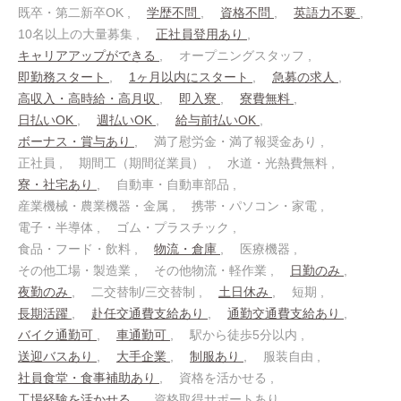
既卒・第二新卒OK
学歴不問
資格不問
英語力不要
10名以上の大量募集
正社員登用あり
キャリアアップができる
オープニングスタッフ
即勤務スタート
1ヶ月以内にスタート
急募の求人
高収入・高時給・高月収
即入寮
寮費無料
日払いOK
週払いOK
給与前払いOK
ボーナス・賞与あり
満了慰労金・満了報奨金あり
正社員
期間工（期間従業員）
水道・光熱費無料
寮・社宅あり
自動車・自動車部品
産業機械・農業機器・金属
携帯・パソコン・家電
電子・半導体
ゴム・プラスチック
食品・フード・飲料
物流・倉庫
医療機器
その他工場・製造業
その他物流・軽作業
日勤のみ
夜勤のみ
二交替制/三交替制
土日休み
短期
長期活躍
赴任交通費支給あり
通勤交通費支給あり
バイク通勤可
車通勤可
駅から徒歩5分以内
送迎バスあり
大手企業
制服あり
服装自由
社員食堂・食事補助あり
資格を活かせる
工場経験を活かせる
資格取得サポートあり