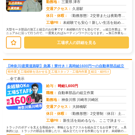
勤務地：
三重県 津市
交通アクセス：
久居駅
求人番号：50429
休日・休暇：
〈勤務形態〉2交替または夜勤専属〈休日〉土日休み※職場カレンダーによる
工場PR：
未経験でも安心！新しい生活を始めるチャンス！兵庫県で、寮付きの仕事を探していませんか？ 株式会社京栄センターでは...
大型モータ部品の加工と組立のお仕事です！未経験の方でも安心です。→組立作業は、マ
ニュアルに沿って行うので、一度覚えればルーティンワークになります。→加工作業も、
機械を使うので、力仕事ではありませ...
工場求人の詳細を見る
【神奈川/産業道路駅】急募！寮付き！高時給1600円〜の自動車部品組立
軽作業
工場経験を活かせる
工場スタッフ・工場内作業
組立・組付け
…全て表示
給与：
時給1,600円
職種：
自動車部品の組立作業
勤務地：
神奈川県 川崎市川崎区
交通アクセス：
大師橋駅
求人番号：50761
休日・休暇：
〈勤務形態〉2交替制〈休日〉土日(週休２日制)★ＧＷ★夏季休暇★冬季休暇★年末年始
工場PR：
新生活を始めるなら、ここで決まり！→初期費用0円の家具付き個室寮をご用意！テレビ、エアコン、冷蔵庫など生活に必要な...
トラックのボディを支える骨組みや、車軸となるアクスルを組み立てるお仕事です。→具
体的には、トラックの部品を溶接したり、組み立てたりする作業になります。未経験の方
でも安心して始められるよう、研修制...