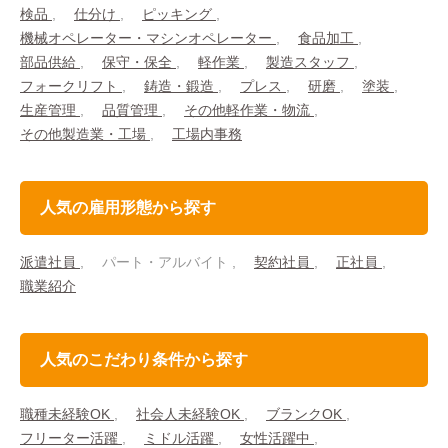
検品
仕分け
ピッキング
機械オペレーター・マシンオペレーター
食品加工
部品供給
保守・保全
軽作業
製造スタッフ
フォークリフト
鋳造・鍛造
プレス
研磨
塗装
生産管理
品質管理
その他軽作業・物流
その他製造業・工場
工場内事務
人気の雇用形態から探す
派遣社員
パート・アルバイト
契約社員
正社員
職業紹介
人気のこだわり条件から探す
職種未経験OK
社会人未経験OK
ブランクOK
フリーター活躍
ミドル活躍
女性活躍中