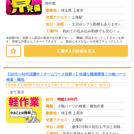
理作業
勤務地：
埼玉県 上尾市
交通アクセス：
上尾駅
求人番号：51024
休日・休暇：
・土日orシフト勤務もあります♪・長期休暇（GW・夏季・年末年始休暇あり）※会社カレンダーあり※祝日も平日と同様の...
工場PR：
初めての住み込み勤務でも安心！→家具付き寮が初期費用0円で利用可能！ お財布にも優しい環境です。→専属スタッフが...
未経験OK！精密ゴム部品の製造のお仕事です！→ 機械に部品をセットしてボタンを押
す、簡単な作業からスタートできます。→ 製品にキズがないか目視でチェックしたり、
部品を決められた場所に置いたりする...
工場求人の詳細を見る
【20代〜40代活躍中！チームワーク抜群！】快適な職場環境！小物パーツ
検査・梱包
軽作業
工場経験を活かせる
工場スタッフ・工場内作業
組立・組付け
…全て表示
給与：
時給1,600円
職種：
小物パーツの検査・梱包作業
勤務地：
埼玉県 上尾市
交通アクセス：
上尾駅
求人番号：51023
休日・休暇：
・週休2日制※祝日も平日と同様出勤日
工場PR：
不安な気持ちを抱えているあなたへ。株式会社京栄センターでは、未経験の方でも安心してスタートできる環境を整えています...