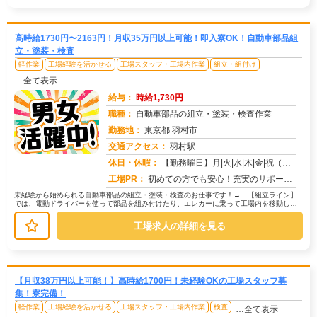
高時給1730円〜2163円！月収35万円以上可能！即入寮OK！自動車部品組
立・塗装・検査
軽作業
工場経験を活かせる
工場スタッフ・工場内作業
組立・組付け
…全て表示
給与：
時給1,730円
職種：
自動車部品の組立・塗装・検査作業
勤務地：
東京都 羽村市
交通アクセス：
羽村駅
求人番号：50754
休日・休暇：
【勤務曜日】月|火|水|木|金|祝（工場カレンダーに準ずる）【休日・休暇】土日休み（GW休暇・夏季休暇・年末年始休...
工場PR：
初めての方でも安心！充実のサポート体制で新しい一歩を踏み出せます。→寮費無料の住み込みOK！初期費用0円で、すぐに...
未経験から始められる自動車部品の組立・塗装・検査のお仕事です！→ 【組立ライン】
では、電動ドライバーを使って部品を組み付けたり、エレカーに乗って工場内を移動して
部品を供給する作業があります。→ ...
工場求人の詳細を見る
【月収38万円以上可能！】高時給1700円！未経験OKの工場スタッフ募
集！寮完備！
軽作業
工場経験を活かせる
工場スタッフ・工場内作業
検査
…全て表示