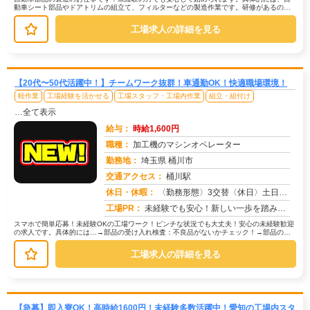
動車シート部品やドアトリムの組立て、フィルターなどの製造作業です。研修があるの
で、初めての方でも丁寧に指導します。...
工場求人の詳細を見る
【20代〜50代活躍中！】チームワーク抜群！車通勤OK！快適職場環境！
軽作業
工場経験を活かせる
工場スタッフ・工場内作業
組立・組付け
…全て表示
給与：
時給1,600円
職種：
加工機のマシンオペレーター
勤務地：
埼玉県 桶川市
交通アクセス：
桶川駅
求人番号：51028
休日・休暇：
〈勤務形態〉3交替〈休日〉土日休み※職場カレンダーによる
工場PR：
未経験でも安心！新しい一歩を踏み出せます。株式会社京栄センターでは、経験・学歴・スキルは一切問いません。未経験者や...
スマホで簡単応募！未経験OKの工場ワーク！ピンチな状況でも大丈夫！安心の未経験歓迎
の求人です。具体的には…→部品の受け入れ検査：不良品がないかチェック！→部品の運
搬：カートを使って指定場所へ移動...
工場求人の詳細を見る
【急募】即入寮OK！高時給1600円！未経験多数活躍中！愛知の工場内スタ