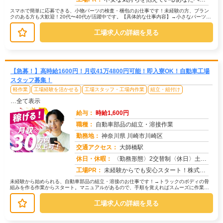
スマホで簡単に応募できる、小物パーツの検査・梱包のお仕事です！未経験の方、ブラン
クのある方も大歓迎！20代〜40代が活躍中です。【具体的な仕事内容】→小さなパーツを
目で見てチェックします。→不良...
工場求人の詳細を見る
【急募！】高時給1600円！月収41万4800円可能！即入寮OK！自動車工場
スタッフ募集！
軽作業
工場経験を活かせる
工場スタッフ・工場内作業
組立・組付け
…全て表示
給与：
時給1,600円
職種：
自動車部品の組立・溶接作業
勤務地：
神奈川県 川崎市川崎区
交通アクセス：
大師橋駅
求人番号：50699
休日・休暇：
〈勤務形態〉2交替制〈休日〉土日(週休２日制)★ＧＷ★夏季休暇★冬季休暇★年末年始
工場PR：
未経験からでも安心スタート！株式会社京栄センターで新しい一歩を踏み出してみませんか？→ 経験や資格は一切不問です！...
未経験から始められる、自動車部品の組立・溶接のお仕事です！→トラックのボディの骨
組みを作る作業からスタート。マニュアルがあるので、手順を覚えればスムーズに作業で
きます。→次に、トラックのアクスル...
工場求人の詳細を見る