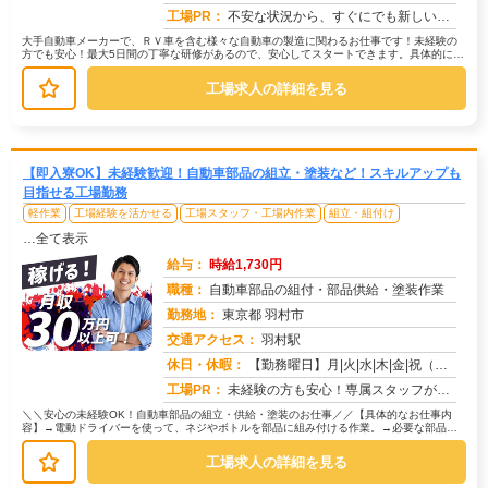
工場PR：
不安な状況から、すぐにでも新しい生活を始めたいあなたへ。株式会社京栄センターでは、応募から最短翌日勤務開始が可能で...
大手自動車メーカーで、ＲＶ車を含む様々な自動車の製造に関わるお仕事です！未経験の
方でも安心！最大5日間の丁寧な研修があるので、安心してスタートできます。具体的に
は、車体組み立て部品の運搬や供給が...
工場求人の詳細を見る
【即入寮OK】未経験歓迎！自動車部品の組立・塗装など！スキルアップも
目指せる工場勤務
軽作業
工場経験を活かせる
工場スタッフ・工場内作業
組立・組付け
…全て表示
給与：
時給1,730円
職種：
自動車部品の組付・部品供給・塗装作業
勤務地：
東京都 羽村市
交通アクセス：
羽村駅
求人番号：50698
休日・休暇：
【勤務曜日】月|火|水|木|金|祝（工場カレンダーに準ずる）【休日・休暇】土日休み（GW休暇・夏季休暇・年末年始休...
工場PR：
未経験の方も安心！専属スタッフが就業まで徹底サポート！初めての工場勤務や住込み勤務でも大丈夫！→ 担当スタッフが丁...
＼＼安心の未経験OK！自動車部品の組立・供給・塗装のお仕事／／【具体的なお仕事内
容】→電動ドライバーを使って、ネジやボトルを部品に組み付ける作業。→必要な部品を
運ぶ、シンプルで負担の少ない作業。...
工場求人の詳細を見る