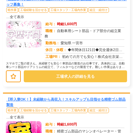
ッフ募集！
軽作業
工場経験を活かせる
工場スタッフ・工場内作業
組立・組付け
…全て表示
給与：
時給1,600円
職種：
自動車用シート部品・ドア部分の組立業
務
勤務地：
愛知県 一宮市
休日・休暇：
◆年間休日121日◆完全週休2日制（土曜日、日曜日）◆GW◆夏季◆年末年始休暇 ◆年次有給休暇
求人番号：50282
工場PR：
初めての方でも安心！株式会社京栄センターで新しい一歩を踏み出しませんか？→ 未経験者多数活躍中！経験やスキルは問い...
スマホでご覧の皆さん、未経験でも安心！車部品の製造のお仕事です。具体的には、自動
車シート部品やドアトリムの組立て、フィルターなどの製造です。難しい作業はありませ
ん。丁寧に指導しますので、未経験の...
工場求人の詳細を見る
【即入寮OK！】未経験から高収入！スキルアップも目指せる精密ゴム部品
製造
軽作業
工場経験を活かせる
工場スタッフ・工場内作業
組立・組付け
…全て表示
給与：
時給1,600円
職種：
精密ゴム部品のマシンオペレーター・管