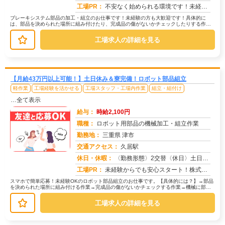
求人番号：50187
工場PR：
不安なく始められる環境です！未経験の方、ブランクのある方も大歓迎！充実の研修でしっかりサポートします。20代、30...
ブレーキシステム部品の加工・組立のお仕事です！未経験の方も大歓迎です！具体的に
は、部品を決められた場所に組み付けたり、完成品の傷がないかチェックしたりする作業
が中心です。中には、部品をセットして...
工場求人の詳細を見る
【月給43万円以上可能！】土日休み＆寮完備！ロボット部品組立
軽作業
工場経験を活かせる
工場スタッフ・工場内作業
組立・組付け
…全て表示
給与：
時給2,100円
職種：
ロボット用部品の機械加工・組立作業
勤務地：
三重県 津市
交通アクセス：
久居駅
求人番号：50433
休日・休暇：
〈勤務形態〉2交替〈休日〉土日休み※職場カレンダーによる
工場PR：
未経験からでも安心スタート！株式会社京栄センターで新しい一歩を踏み出しませんか？→経験・学歴・スキルは一切不問です...
スマホで簡単応募！未経験OKのロボット部品組立のお仕事です。【具体的には？】→部品
を決められた場所に組み付ける作業→完成品の傷がないかチェックする作業→機械に部品
をセットしてボタンを押すだけの作...
工場求人の詳細を見る