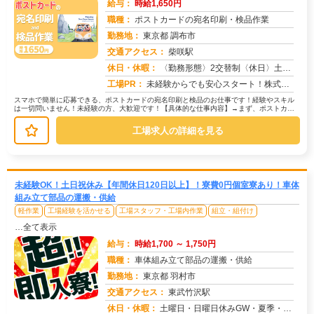
給与：
時給1,650円
職種：
ポストカードの宛名印刷・検品作業
勤務地：
東京都 調布市
交通アクセス：
柴咲駅
求人番号：50724
休日・休暇：
〈勤務形態〉2交替制〈休日〉土日★ＧＷ★夏季休暇★冬季休暇★年末年始
工場PR：
未経験からでも安心スタート！株式会社京栄センターで新しい一歩を踏み出してみませんか？→ 応募から最短翌日勤務開始！...
スマホで簡単に応募できる、ポストカードの宛名印刷と検品のお仕事です！経験やスキル
は一切問いません！未経験の方、大歓迎です！【具体的な仕事内容】→まず、ポストカー
ドに宛名情報を印刷します。→次に、...
工場求人の詳細を見る
未経験OK！土日祝休み【年間休日120日以上】！寮費0円個室寮あり！車体
組み立て部品の運搬・供給
軽作業
工場経験を活かせる
工場スタッフ・工場内作業
組立・組付け
…全て表示
給与：
時給1,700 ～ 1,750円
職種：
車体組み立て部品の運搬・供給
勤務地：
東京都 羽村市
交通アクセス：
東武竹沢駅
求人番号：51076
休日・休暇：
土曜日・日曜日休みGW・夏季・年末年始休暇あり