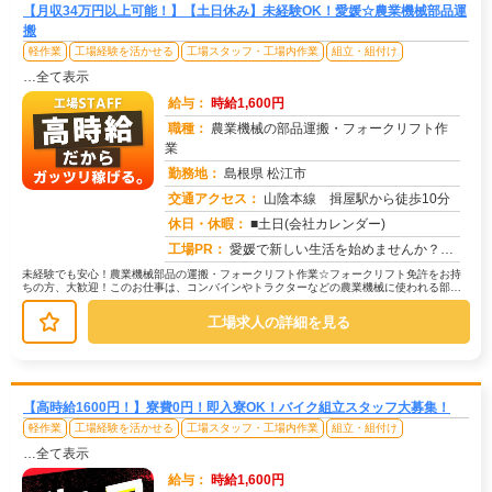
【月収34万円以上可能！】【土日休み】未経験OK！愛媛☆農業機械部品運
搬
軽作業
工場経験を活かせる
工場スタッフ・工場内作業
組立・組付け
…全て表示
給与：
時給1,600円
職種：
農業機械の部品運搬・フォークリフト作
業
勤務地：
島根県 松江市
交通アクセス：
山陰本線 揖屋駅から徒歩10分
求人番号：51826
休日・休暇：
■土日(会社カレンダー)
工場PR：
愛媛で新しい生活を始めませんか？☆ すぐに住める寮完備！面倒な手続きは一切不要です。☆ 男女問わず活躍中！年齢や性...
未経験でも安心！農業機械部品の運搬・フォークリフト作業☆フォークリフト免許をお持
ちの方、大歓迎！このお仕事は、コンバインやトラクターなどの農業機械に使われる部品
の運搬が中心です。→ 具体的には、...
工場求人の詳細を見る
【高時給1600円！】寮費0円！即入寮OK！バイク組立スタッフ大募集！
軽作業
工場経験を活かせる
工場スタッフ・工場内作業
組立・組付け
…全て表示
給与：
時給1,600円