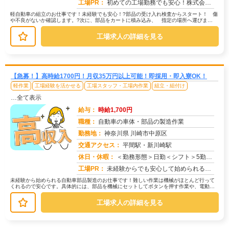
工場PR：
初めての工場勤務でも安心！株式会社京栄センターで新しい一歩を踏み出しませんか？→未経験者多数活躍中！先輩たちも最初...
軽自動車の組立のお仕事です！未経験でも安心！?部品の受け入れ検査からスタート！ 傷
や不良がないか確認します。?次に、部品をカートに積み込み、 指定の場所へ運びま
す。?最後は倉庫から必要な部品を探...
工場求人の詳細を見る
【急募！】高時給1700円！月収35万円以上可能！即採用・即入寮OK！
軽作業
工場経験を活かせる
工場スタッフ・工場内作業
組立・組付け
…全て表示
給与：
時給1,700円
職種：
自動車の車体・部品の製造作業
勤務地：
神奈川県 川崎市中原区
交通アクセス：
平間駅・新川崎駅
求人番号：50769
休日・休暇：
＜勤務形態＞日勤＜シフト＞5勤２休＜休日＞土日長期休暇GW 夏季 年末年始
工場PR：
未経験からでも安心して始められるお仕事です！→ 経験・学歴・スキルは一切不問です！未経験で活躍している方が多数いま...
未経験から始められる自動車部品製造のお仕事です！難しい作業は機械がほとんど行って
くれるので安心です。具体的には、部品を機械にセットしてボタンを押す作業や、電動ド
ライバーを使って部品を組み付ける作...
工場求人の詳細を見る