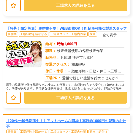
工場求人の詳細を見る
【急募！限定募集】履歴書不要！WEB面接OK！即勤務可能な製造スタッフ
軽作業
工場経験を活かせる
工場スタッフ・工場内作業
検査
…全て表示
給与：
時給1,600円
職種：
検査機器使用の各種検査作業
勤務地：
兵庫県 神戸市兵庫区
交通アクセス：
和田岬駅
求人番号：49411
休日・休暇：
＜勤務形態＞日勤＜休日＞工場カレンダーによる
工場PR：
愛媛で新しい生活を始めませんか？すぐに住める寮があるので、引越し準備もスムーズです！初期費用は一切かかりません。敷...
原子力発電所で使う配管などの検査のお仕事です。未経験の方でも安心して始められるよ
う、研修があります。具体的な仕事内容は、図面と照らし合わせながら、部品の寸法を測
ったり、材料を確認したりすることで...
工場求人の詳細を見る
【20代〜40代活躍中！】アットホームな職場！高時給1600円の製造のお仕
事
軽作業
工場経験を活かせる
工場スタッフ・工場内作業
組立・組付け