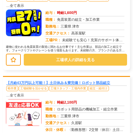
…全て表示
給与：
時給1,600円
職種：
免震装置の組立・加工作業
勤務地：
三重県 津市
交通アクセス：
高茶屋駅
求人番号：50435
工場PR：
未経験でも安心！充実のサポート体制で新しい一歩を踏み出せます。→ 2500件以上の求人から、あなたに最適な仕事を見...
建物に使われる免震装置の製造に関わるお仕事です！主な作業は、部品の加工と組立で
す。フォークリフトやクレーンを使う場面もあります。未経験の方、ブランクのある方も
大歓迎！資格や経験は一切不要です。す...
工場求人の詳細を見る
【月給43万円以上可能！】土日休み＆寮完備！ロボット部品組立
軽作業
工場経験を活かせる
工場スタッフ・工場内作業
組立・組付け
…全て表示
給与：
時給2,100円
職種：
ロボット用部品の機械加工・組立作業
勤務地：
三重県 津市
交通アクセス：
久居駅
求人番号：50433
休日・休暇：
〈勤務形態〉2交替〈休日〉土日休み※職場カレンダーによる