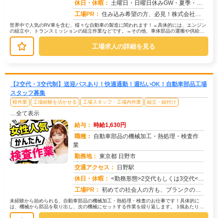
求人番号：51050
休日・休暇：
土曜日・日曜日休みGW・夏季・年末年始休暇あり
工場PR：
住み込み希望の方、必見！株式会社京栄センターでは、2000人以上の紹介実績があります。→全国2500件以上の格安寮...
世界中で人気のRV車を含む、様々な自動車の製造に関われます！→具体的には、エンジン
の組立や、トランスミッションの組立作業などです。→その他、車体部品の運搬や供給、
機械操作、完成品の検査など、あな...
工場求人の詳細を見る
【2交代・3交代制】送迎バスあり！快適通勤！週払いOK！自動車部品工場
スタッフ募集
軽作業
工場経験を活かせる
工場スタッフ・工場内作業
組立・組付け
…全て表示
給与：
時給1,630円
職種：
自動車部品の機械加工・熱処理・検査作
業
勤務地：
東京都 日野市
交通アクセス：
日野駅
求人番号：50736
休日・休暇：
<勤務形態>2交代もしくは3交代<休日>土日またはシフト制
工場PR：
初めての社会人の方も、ブランクのある方も安心！株式会社京栄センターで、新しい一歩を踏み出してみませんか？→充実のサ...
未経験から始められる、自動車部品の機械加工・熱処理・検査のお仕事です！具体的に
は、機械から部品を取り出し、次の機械にセットする作業を繰り返します。 1個あたり約
30秒の作業で、1時間に2000...