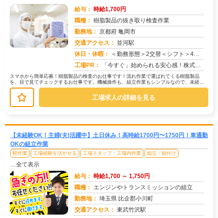
給与：
時給1,700円
職種：
樹脂製品の抜き取り検査作業
勤務地：
京都府 亀岡市
交通アクセス：
並河駅
求人番号：49794
休日・休暇：
＜勤務形態＞2交替＜シフト＞4勤2休＜休日＞工場カレンダーによる
工場PR：
「今すぐ」始められる安心感！株式会社京栄センターで新しい一歩を踏み出してみませんか？→未経験者多数活躍中！経験やス...
スマホから簡単応募！樹脂製品の検査のお仕事です！流れ作業で運ばれてくる樹脂製品
を、目で見てチェックするお仕事です。機械操作も、組立作業もシンプルなので、未経験
の方でも安心！【具体的には】→製品を...
工場求人の詳細を見る
【未経験OK！主婦(夫)活躍中】土日休み！高時給1700円〜1750円！車通勤
OKの組立作業
軽作業
工場経験を活かせる
工場スタッフ・工場内作業
組立・組付け
…全て表示
給与：
時給1,700 ～ 1,750円
職種：
エンジンやトランスミッションの組立
勤務地：
埼玉県 比企郡小川町
交通アクセス：
東武竹沢駅