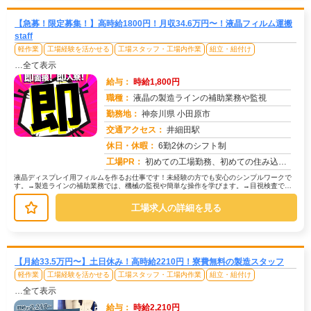
【急募！限定募集！】高時給1800円！月収34.6万円〜！液晶フィルム運搬
staff
軽作業
工場経験を活かせる
工場スタッフ・工場内作業
組立・組付け
…全て表示
給与：
時給1,800円
職種：
液晶の製造ラインの補助業務や監視
勤務地：
神奈川県 小田原市
交通アクセス：
井細田駅
求人番号：51067
休日・休暇：
6勤2休のシフト制
工場PR：
初めての工場勤務、初めての住み込み…不安は尽きないですよね。でも大丈夫！株式会社京栄センターなら、あなたをしっかり...
液晶ディスプレイ用フィルムを作るお仕事です！未経験の方でも安心のシンプルワークで
す。→製造ラインの補助業務では、機械の監視や簡単な操作を学びます。→目視検査で
は、製品に傷や汚れがないか確認します...
工場求人の詳細を見る
【月給33.5万円〜】土日休み！高時給2210円！寮費無料の製造スタッフ
軽作業
工場経験を活かせる
工場スタッフ・工場内作業
組立・組付け
…全て表示
給与：
時給2,210円