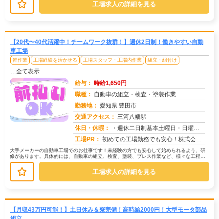
工場求人の詳細を見る
【20代〜40代活躍中！チームワーク抜群！】週休2日制！働きやすい自動
車工場
軽作業
工場経験を活かせる
工場スタッフ・工場内作業
組立・組付け
…全て表示
給与：
時給1,650円
職種：
自動車の組立・検査・塗装作業
勤務地：
愛知県 豊田市
交通アクセス：
三河八幡駅
求人番号：50153
休日・休暇：
・週休二日制基本土曜日・日曜日・長期休暇ありGW休暇・お盆休暇・年末年始休暇・年次有給休暇あり※配属先、工場カレン...
工場PR：
初めての工場勤務でも安心！株式会社京栄センターで、新しい一歩を踏み出してみませんか？充実のサポート体制で、あなたを...
大手メーカーの自動車工場でのお仕事です！未経験の方でも安心して始められるよう、研
修があります。具体的には、自動車の組立、検査、塗装、プレス作業など、様々な工程が
あります。募集状況によって作業内容...
工場求人の詳細を見る
【月収43万円可能！】土日休み＆寮完備！高時給2000円！大型モータ部品
組立