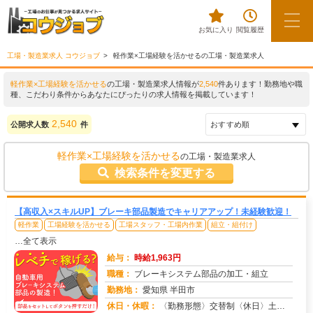
お気に入り
閲覧履歴
工場・製造業求人 コウジョブ
軽作業×工場経験を活かせるの工場・製造業求人
軽作業×工場経験を活かせる
の工場・製造業求人情報が
2,540
件あります！勤務地や職
種、こだわり条件からあなたにぴったりの求人情報を掲載しています！
2,540
公開求人数
件
軽作業×工場経験を活かせる
の工場・製造業求人
検索条件を変更する
【高収入×スキルUP】ブレーキ部品製造でキャリアアップ！未経験歓迎！
軽作業
工場経験を活かせる
工場スタッフ・工場内作業
組立・組付け
…全て表示
給与：
時給1,963円
職種：
ブレーキシステム部品の加工・組立
勤務地：
愛知県 半田市
休日・休暇：
〈勤務形態〉交替制〈休日〉土日★ＧＷ★夏季休暇★冬季休暇★年末年始