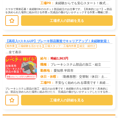
工場PR：
未経験からでも安心スタート！株式会社京栄センターで新しい一歩を踏み出しませんか？→経験・学歴・スキルは一切不問です...
スマホで簡単応募！未経験OKのロボット部品組立のお仕事です。【具体的には？】→部品
を決められた場所に組み付ける作業→完成品の傷がないかチェックする作業→機械に部品
をセットしてボタンを押すだけの作...
工場求人の詳細を見る
【高収入×スキルUP】ブレーキ部品製造でキャリアアップ！未経験歓迎！
軽作業
工場経験を活かせる
工場スタッフ・工場内作業
組立・組付け
…全て表示
給与：
時給1,963円
職種：
ブレーキシステム部品の加工・組立
勤務地：
愛知県 半田市
休日・休暇：
〈勤務形態〉交替制〈休日〉土日★ＧＷ★夏季休暇★冬季休暇★年末年始
求人番号：50187
工場PR：
不安なく始められる環境です！未経験の方、ブランクのある方も大歓迎！充実の研修でしっかりサポートします。20代、30...
ブレーキシステム部品の加工・組立のお仕事です！未経験の方も大歓迎です！具体的に
は、部品を決められた場所に組み付けたり、完成品の傷がないかチェックしたりする作業
が中心です。中には、部品をセットして...
工場求人の詳細を見る