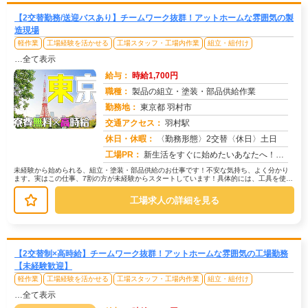
【2交替勤務/送迎バスあり】チームワーク抜群！アットホームな雰囲気の製
造現場
軽作業
工場経験を活かせる
工場スタッフ・工場内作業
組立・組付け
…全て表示
給与：
時給1,700円
職種：
製品の組立・塗装・部品供給作業
勤務地：
東京都 羽村市
交通アクセス：
羽村駅
求人番号：50760
休日・休暇：
〈勤務形態〉2交替〈休日〉土日
工場PR：
新生活をすぐに始めたいあなたへ！株式会社京栄センターでは、未経験者も安心してスタートできる環境が整っています。→最...
未経験から始められる、組立・塗装・部品供給のお仕事です！不安な気持ち、よく分かり
ます。実はこの仕事、7割の方が未経験からスタートしています！具体的には、工具を使っ
て部品を組み立てたり、塗装機械を...
工場求人の詳細を見る
【2交替制×高時給】チームワーク抜群！アットホームな雰囲気の工場勤務
【未経験歓迎】
軽作業
工場経験を活かせる
工場スタッフ・工場内作業
組立・組付け
…全て表示