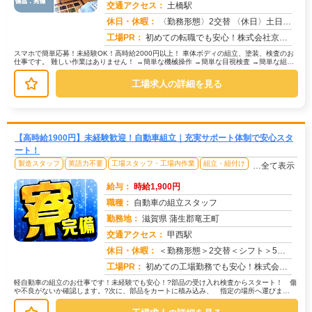
交通アクセス：
土橋駅
求人番号：50147
休日・休暇：
〈勤務形態〉2交替 〈休日〉土日休み ※職場カレンダーによる
工場PR：
初めての転職でも安心！株式会社京栄センターで新しい一歩を踏み出してみませんか？ → 専属コーディネーターが就業ま...
スマホで簡単応募！未経験OK！高時給2000円以上！ 車体ボディの組立、塗装、検査のお
仕事です。 難しい作業はありません！ →簡単な機械操作 →簡単な目視検査 →簡単な組立
作業 未経験の方...
工場求人の詳細を見る
【高時給1900円】未経験歓迎！自動車組立｜充実サポート体制で安心スタ
ート！
製造スタッフ
英語力不要
工場スタッフ・工場内作業
組立・組付け
…全て表示
給与：
時給1,900円
職種：
自動車の組立スタッフ
勤務地：
滋賀県 蒲生郡竜王町
交通アクセス：
甲西駅
求人番号：49936
休日・休暇：
＜勤務形態＞2交替＜シフト＞5勤2休＜休日＞工場カレンダーによる/長期休暇/GW /夏季/ 年末年始
工場PR：
初めての工場勤務でも安心！株式会社京栄センターで新しい一歩を踏み出しませんか？→未経験者多数活躍中！先輩たちも最初...
軽自動車の組立のお仕事です！未経験でも安心！?部品の受け入れ検査からスタート！ 傷
や不良がないか確認します。?次に、部品をカートに積み込み、 指定の場所へ運びま
す。?最後は倉庫から必要な部品を探...