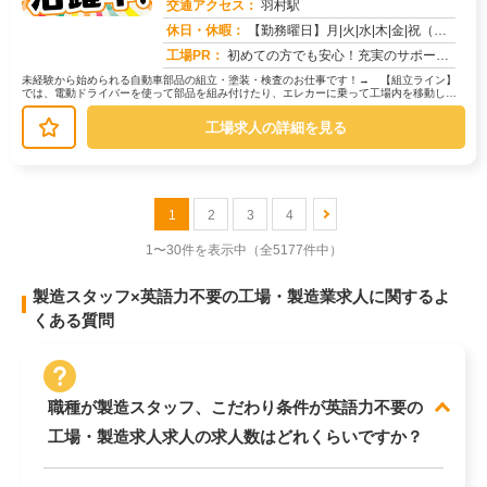
交通アクセス：
羽村駅
求人番号：50754
休日・休暇：
【勤務曜日】月|火|水|木|金|祝（工場カレンダーに準ずる）【休日・休暇】土日休み（GW休暇・夏季休暇・年末年始休...
工場PR：
初めての方でも安心！充実のサポート体制で新しい一歩を踏み出せます。→寮費無料の住み込みOK！初期費用0円で、すぐに...
未経験から始められる自動車部品の組立・塗装・検査のお仕事です！→ 【組立ライン】
では、電動ドライバーを使って部品を組み付けたり、エレカーに乗って工場内を移動して
部品を供給する作業があります。→ ...
工場求人の詳細を見る
1
2
3
4
1〜30件を表示中
（全5177件中）
製造スタッフ×英語力不要の工場・製造業求人に関するよ
くある質問
職種が製造スタッフ、こだわり条件が英語力不要の
工場・製造求人求人の求人数はどれくらいですか？