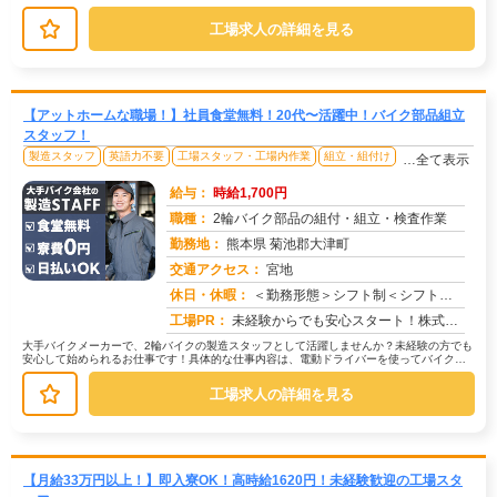
30秒の作業で、1時間に2000...
工場求人の詳細を見る
【アットホームな職場！】社員食堂無料！20代〜活躍中！バイク部品組立
スタッフ！
製造スタッフ
英語力不要
工場スタッフ・工場内作業
組立・組付け
…全て表示
給与：
時給1,700円
職種：
2輪バイク部品の組付・組立・検査作業
勤務地：
熊本県 菊池郡大津町
交通アクセス：
宮地
求人番号：50026
休日・休暇：
＜勤務形態＞シフト制＜シフト＞5勤２休＜休日＞土日長期休暇GW 夏季 年末年始
工場PR：
未経験からでも安心スタート！株式会社京栄センターで新しい一歩を踏み出しませんか？→ 経験・学歴・スキルは一切不問で...
大手バイクメーカーで、2輪バイクの製造スタッフとして活躍しませんか？未経験の方でも
安心して始められるお仕事です！具体的な仕事内容は、電動ドライバーを使ってバイク部
品の組付けや組立、完成品の検査・...
工場求人の詳細を見る
【月給33万円以上！】即入寮OK！高時給1620円！未経験歓迎の工場スタ