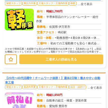
製造スタッフ
英語力不要
工場スタッフ・工場内作業
検査
…全て表示
給与：
時給1,700円
職種：
半導体部品のマシンオペレーター・組付
作業
勤務地：
佐賀県 伊万里市
交通アクセス：
鳴石駅
求人番号：50068
休日・休暇：
<勤務形態>４勤1休４勤2休＜休日＞シフトカレンダーによる
工場PR：
初めての工場勤務でも安心！株式会社京栄センターで新しい一歩を踏み出してみませんか？→家具付き寮が初期費用０円で利用...
スマホで簡単応募！未経験でも安心の半導体製造のお仕事です！【具体的には？】→部品
を機械にセットしてボタンを押すだけ！→電動ドライバーで部品を組み付ける作業です。
→完成した製品を目で見て検査します...
工場求人の詳細を見る
【20代〜40代活躍中！チームワーク抜群！】週休2日制！働きやすい自動
車工場
製造スタッフ
英語力不要
工場スタッフ・工場内作業
組立・組付け
…全て表示
給与：
時給1,650円
職種：
自動車の組立・検査・塗装作業
勤務地：
愛知県 豊田市