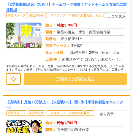
【2交替勤務/送迎バスあり】チームワーク抜群！アットホームな雰囲気の製
造現場
製造スタッフ
英語力不要
工場スタッフ・工場内作業
組立・組付け
…全て表示
給与：
時給1,700円
職種：
製品の組立・塗装・部品供給作業
勤務地：
東京都 羽村市
交通アクセス：
羽村駅
求人番号：50760
休日・休暇：
〈勤務形態〉2交替〈休日〉土日
工場PR：
新生活をすぐに始めたいあなたへ！株式会社京栄センターでは、未経験者も安心してスタートできる環境が整っています。→最...
未経験から始められる、組立・塗装・部品供給のお仕事です！不安な気持ち、よく分かり
ます。実はこの仕事、7割の方が未経験からスタートしています！具体的には、工具を使っ
て部品を組み立てたり、塗装機械を...
工場求人の詳細を見る
【高崎市】月給33万以上！【未経験OK】3勤3休【半導体製造オペレータ
ー】
製造スタッフ
英語力不要
工場スタッフ・工場内作業
加工
…全て表示
給与：
時給1,700円
職種：
電子部品の製造作業