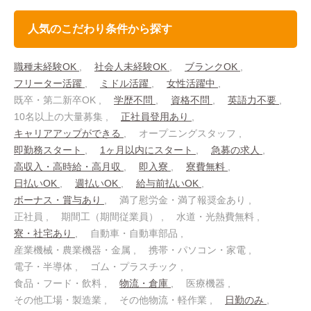
人気のこだわり条件から探す
職種未経験OK
社会人未経験OK
ブランクOK
フリーター活躍
ミドル活躍
女性活躍中
既卒・第二新卒OK
学歴不問
資格不問
英語力不要
10名以上の大量募集
正社員登用あり
キャリアアップができる
オープニングスタッフ
即勤務スタート
1ヶ月以内にスタート
急募の求人
高収入・高時給・高月収
即入寮
寮費無料
日払いOK
週払いOK
給与前払いOK
ボーナス・賞与あり
満了慰労金・満了報奨金あり
正社員
期間工（期間従業員）
水道・光熱費無料
寮・社宅あり
自動車・自動車部品
産業機械・農業機器・金属
携帯・パソコン・家電
電子・半導体
ゴム・プラスチック
食品・フード・飲料
物流・倉庫
医療機器
その他工場・製造業
その他物流・軽作業
日勤のみ