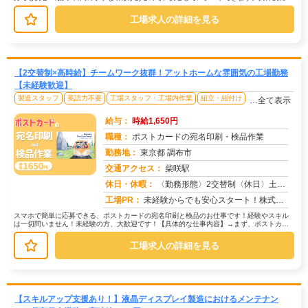
は、車体組み立て部品の運搬や供給が...
工場求人の詳細を見る
【2交替制×高時給】チームワーク抜群！アットホームな雰囲気の工場勤務
【未経験歓迎】
製造スタッフ
英語力不要
工場スタッフ・工場内作業
組立・組付け
…全て表示
給与：
時給1,650円
職種：
ポストカードの宛名印刷・検品作業
勤務地：
東京都 調布市
交通アクセス：
柴咲駅
求人番号：50724
休日・休暇：
〈勤務形態〉2交替制〈休日〉土日★ＧＷ★夏季休暇★冬季休暇★年末年始
工場PR：
未経験からでも安心スタート！株式会社京栄センターで新しい一歩を踏み出してみませんか？→ 応募から最短翌日勤務開始！...
スマホで簡単に応募できる、ポストカードの宛名印刷と検品のお仕事です！経験やスキル
は一切問いません！未経験の方、大歓迎です！【具体的な仕事内容】→まず、ポストカー
ドに宛名情報を印刷します。→次に、...
工場求人の詳細を見る
【スキルアップ支援あり！】液晶ディスプレイ製造におけるメンテナン