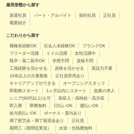
雇用形態から探す
派遣社員
パート・アルバイト
契約社員
正社員
職業紹介
こだわりから探す
職種未経験OK
社会人未経験OK
ブランクOK
フリーター活躍
ミドル活躍
女性活躍中
既卒・第二新卒OK
学歴不問
資格不問
工場経験を活かせる
資格を活かせる
英語力不要
10名以上の大量募集
正社員登用あり
キャリアアップができる
オープニングスタッフ
即勤務スタート
1ヶ月以内にスタート
急募の求人
シニア(60代以上)も可
高収入・高時給・高月収
即入寮
寮費無料
日払いOK
週払いOK
給与前払いOK
ボーナス・賞与あり
満了慰労金・満了報奨金あり
正社員
期間工（期間従業員）
水道・光熱費無料