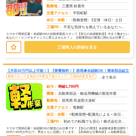
勤務地：
三重県 鈴鹿市
交通アクセス：
平田町駅
求人番号：50426
休日・休暇：
〈勤務形態〉3交替〈休日〉土日
工場PR：
不安な気持ちを抱えているあなたへ。株式会社京栄センターは、未経験者多数活躍中！経験やスキルは一切問いません。→ 最...
スマホで簡単応募！未経験OKの自動車製造スタッフ【安心の未経験歓迎】今すぐ働きたい
あなたへ！ピンチをチャンスに変えませんか？→ 自動車部品の製造に関わるお仕事で
す。→ 具体的な作業は、部品を機械...
工場求人の詳細を見る
【月収40万円以上可能！】【寮費無料！】群馬◆未経験OK！簡単部品組立
製造スタッフ
英語力不要
工場スタッフ・工場内作業
加工
…全て表示
給与：
時給1,700円
職種：
自動車部品・輸送用機械の製造作業
勤務地：
群馬県 邑楽郡大泉町
交通アクセス：
竜舞駅
求人番号：51258
休日・休暇：
<勤務形態>配属先による＜休日＞完全週休2日制・/長期休暇/GW /夏季/ 年末年始
工場PR：
初めての転職でも安心！株式会社京栄センターで新しい一歩を踏み出してみませんか？☆家具付き寮で、カバン一つで生活スタ...
スマホで簡単応募！未経験OKの製造のお仕事です！【安心の環境】未経験者多数活躍中！
20代〜40代が中心で、男女ともに活躍しています。【具体的な仕事内容】→自動車部品や
輸送機械の製造に関わる作業で...