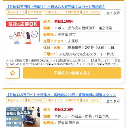
【月給43万円以上可能！】土日休み＆寮完備！ロボット部品組立
製造スタッフ
英語力不要
工場スタッフ・工場内作業
組立・組付け
…全て表示
給与：
時給2,100円
職種：
ロボット用部品の機械加工・組立作業
勤務地：
三重県 津市
交通アクセス：
久居駅
求人番号：50433
休日・休暇：
〈勤務形態〉2交替〈休日〉土日休み※職場カレンダーによる
工場PR：
未経験からでも安心スタート！株式会社京栄センターで新しい一歩を踏み出しませんか？→経験・学歴・スキルは一切不問です...
スマホで簡単応募！未経験OKのロボット部品組立のお仕事です。【具体的には？】→部品
を決められた場所に組み付ける作業→完成品の傷がないかチェックする作業→機械に部品
をセットしてボタンを押すだけの作...
工場求人の詳細を見る
【月給33.5万円〜】土日休み！高時給2210円！寮費無料の製造スタッフ
製造スタッフ
英語力不要
工場スタッフ・工場内作業
組立・組付け
…全て表示
給与：
時給2,210円
職種：
車体ボデーの組立・塗装・検査作業
勤務地：
愛知県 豊田市