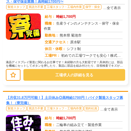
ス・保守保全業務！高時給1700円〜
製造スタッフ
英語力不要
工場スタッフ・工場内作業
保守・保全
…全て表示
給与：
時給1,700円
職種：
生産ラインのメンテナンス・保守・保全
作業
勤務地：
熊本県 菊池市
交通アクセス：
原水駅
求人番号：50046
休日・休暇：
シフト制
工場PR：
初めての工場ワークでも安心！株式会社京栄センターで新しい一歩を踏み出しませんか？→ 応募から入寮までスムーズ！すぐ...
液晶ディスプレイ製造に関わるお仕事です！未経験の方も大歓迎です！具体的には、部品
を機械にセットしてボタンを押したり、製品に部品を組み付けたり、目視検査でキズがな
いか確認する作業などがあります。難...
工場求人の詳細を見る
【月収31.8万円可能！】土日休み◎高時給1700円！バイク製造スタッフ募
集！（寮完備）
製造スタッフ
英語力不要
工場スタッフ・工場内作業
契約社員
…全て表示
給与：
時給1,700円
職種：
二輪車の組み立て・製造作業