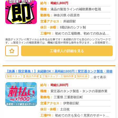
給与：
時給1,800円
職種：
液晶の製造ラインの補助業務や監視
勤務地：
神奈川県 小田原市
交通アクセス：
井細田駅
求人番号：51067
休日・休暇：
6勤2休のシフト制
工場PR：
初めての工場勤務、初めての住み込み…不安は尽きないですよね。でも大丈夫！株式会社京栄センターなら、あなたをしっかり...
液晶ディスプレイ用フィルムを作るお仕事です！未経験の方でも安心のシンプルワークで
す。→製造ラインの補助業務では、機械の監視や簡単な操作を学びます。→目視検査で
は、製品に傷や汚れがないか確認します...
工場求人の詳細を見る
【急募！限定募集！】未経験OK！高時給1800円！変圧器タンク製造・溶接
製造スタッフ
英語力不要
工場スタッフ・工場内作業
契約社員
…全て表示
給与：
時給1,800円
職種：
変圧器のタンク製造・タンクの溶接作業
勤務地：
三重県 三重郡朝日町
交通アクセス：
伊勢朝日駅
求人番号：50396
休日・休暇：
土日祝
工場PR：
初めての方も安心！充実のサポート体制で新しい生活を始めませんか？→日勤のみなので、プライベートの時間もしっかり確保...