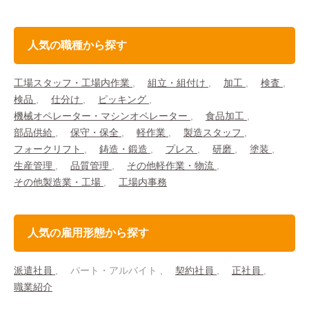
人気の職種から探す
工場スタッフ・工場内作業
組立・組付け
加工
検査
検品
仕分け
ピッキング
機械オペレーター・マシンオペレーター
食品加工
部品供給
保守・保全
軽作業
製造スタッフ
フォークリフト
鋳造・鍛造
プレス
研磨
塗装
生産管理
品質管理
その他軽作業・物流
その他製造業・工場
工場内事務
人気の雇用形態から探す
派遣社員
パート・アルバイト
契約社員
正社員
職業紹介