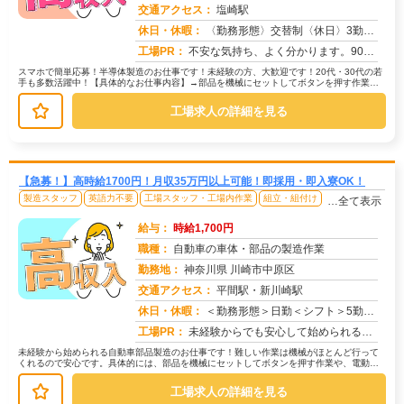
交通アクセス：
塩崎駅
求人番号：51596
休日・休暇：
〈勤務形態〉交替制〈休日〉3勤3休★ＧＷ★夏季休暇★冬季休暇★年末年始
工場PR：
不安な気持ち、よく分かります。90%の方が不安を解消してスタートしています！☆充実のサポート体制で安心！☆→赴任費...
スマホで簡単応募！半導体製造のお仕事です！未経験の方、大歓迎です！20代・30代の若
手も多数活躍中！【具体的なお仕事内容】→部品を機械にセットしてボタンを押す作業、
→製品に部品を組み付ける作業、...
工場求人の詳細を見る
【急募！】高時給1700円！月収35万円以上可能！即採用・即入寮OK！
製造スタッフ
英語力不要
工場スタッフ・工場内作業
組立・組付け
…全て表示
給与：
時給1,700円
職種：
自動車の車体・部品の製造作業
勤務地：
神奈川県 川崎市中原区
交通アクセス：
平間駅・新川崎駅
求人番号：50769
休日・休暇：
＜勤務形態＞日勤＜シフト＞5勤２休＜休日＞土日長期休暇GW 夏季 年末年始
工場PR：
未経験からでも安心して始められるお仕事です！→ 経験・学歴・スキルは一切不問です！未経験で活躍している方が多数いま...
未経験から始められる自動車部品製造のお仕事です！難しい作業は機械がほとんど行って
くれるので安心です。具体的には、部品を機械にセットしてボタンを押す作業や、電動ド
ライバーを使って部品を組み付ける作...
工場求人の詳細を見る