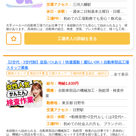
交通アクセス：
三河八幡駅
求人番号：50153
休日・休暇：
・週休二日制基本土曜日・日曜日・長期休暇ありGW休暇・お盆休暇・年末年始休暇・年次有給休暇あり※配属先、工場カレン...
工場PR：
初めての工場勤務でも安心！株式会社京栄センターで、新しい一歩を踏み出してみませんか？充実のサポート体制で、あなたを...
大手メーカーの自動車工場でのお仕事です！未経験の方でも安心して始められるよう、研
修があります。具体的には、自動車の組立、検査、塗装、プレス作業など、様々な工程が
あります。募集状況によって作業内容...
工場求人の詳細を見る
【2交代・3交代制】送迎バスあり！快適通勤！週払いOK！自動車部品工場
スタッフ募集
製造スタッフ
英語力不要
工場スタッフ・工場内作業
組立・組付け
…全て表示
給与：
時給1,630円
職種：
自動車部品の機械加工・熱処理・検査作
業
勤務地：
東京都 日野市
交通アクセス：
日野駅
求人番号：50736
休日・休暇：
<勤務形態>2交代もしくは3交代<休日>土日またはシフト制
工場PR：
初めての社会人の方も、ブランクのある方も安心！株式会社京栄センターで、新しい一歩を踏み出してみませんか？→充実のサ...
未経験から始められる、自動車部品の機械加工・熱処理・検査のお仕事です！具体的に
は、機械から部品を取り出し、次の機械にセットする作業を繰り返します。 1個あたり約