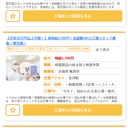
変圧器のタンクを作るお仕事です！未経験の方でも安心！充実の研修制度があるので、安
心してスタートできます。具体的には、変圧器のタンクの製造と溶接作業を行います。
→ まずは研修で、丁寧に作業手順を学...
工場求人の詳細を見る
【月収38万円以上可能！】高時給1700円！未経験OKの工場スタッフ募
集！寮完備！
製造スタッフ
英語力不要
工場スタッフ・工場内作業
検査
…全て表示
給与：
時給1,700円
職種：
樹脂製品の抜き取り検査作業
勤務地：
京都府 亀岡市
交通アクセス：
並河駅
求人番号：49794
休日・休暇：
＜勤務形態＞2交替＜シフト＞4勤2休＜休日＞工場カレンダーによる
工場PR：
「今すぐ」始められる安心感！株式会社京栄センターで新しい一歩を踏み出してみませんか？→未経験者多数活躍中！経験やス...
スマホから簡単応募！樹脂製品の検査のお仕事です！流れ作業で運ばれてくる樹脂製品
を、目で見てチェックするお仕事です。機械操作も、組立作業もシンプルなので、未経験
の方でも安心！【具体的には】→製品を...
工場求人の詳細を見る