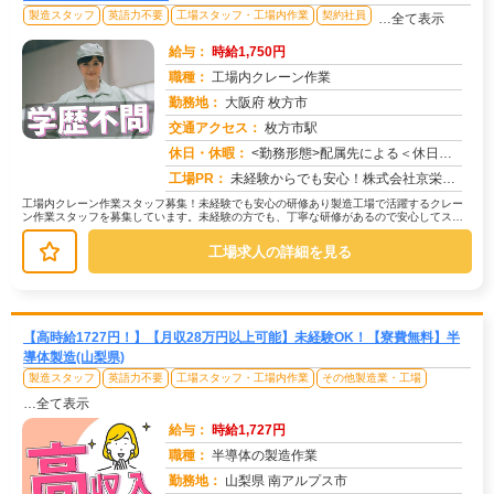
製造スタッフ
英語力不要
工場スタッフ・工場内作業
契約社員
…全て表示
給与：
時給1,750円
職種：
工場内クレーン作業
勤務地：
大阪府 枚方市
交通アクセス：
枚方市駅
求人番号：49346
休日・休暇：
<勤務形態>配属先による＜休日＞工場カレンダーによる
工場PR：
未経験からでも安心！株式会社京栄センターで新しい一歩を踏み出してみませんか？→充実の研修制度でしっかりサポート！先...
工場内クレーン作業スタッフ募集！未経験でも安心の研修あり製造工場で活躍するクレー
ン作業スタッフを募集しています。未経験の方でも、丁寧な研修があるので安心してスタ
ートできます！まずは、先輩スタッフ...
工場求人の詳細を見る
【高時給1727円！】【月収28万円以上可能】未経験OK！【寮費無料】半
導体製造(山梨県)
製造スタッフ
英語力不要
工場スタッフ・工場内作業
その他製造業・工場
…全て表示
給与：
時給1,727円
職種：
半導体の製造作業
勤務地：
山梨県 南アルプス市