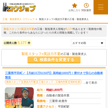
お気に入り
閲覧履歴
工場・製造業求人 コウジョブ
製造スタッフ×英語力不要の工場・製造業求人
製造スタッフ×英語力不要
の工場・製造業求人情報が
5,177
件あります！勤務地や職
種、こだわり条件からあなたにぴったりの求人情報を掲載しています！
5,177
公開求人数
件
製造スタッフ×英語力不要
の工場・製造業求人
検索条件を変更する
三重県平田町／【月給33万6150円】高時給1800円！寮付きで安心の自動車
製造
製造スタッフ
英語力不要
工場スタッフ・工場内作業
契約社員
…全て表示
給与：
時給1,800円
職種：
自動者の製造作業
勤務地：
三重県 鈴鹿市
交通アクセス：
平田町駅