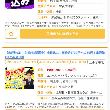
勤務地：
熊本県 菊池郡大津町
交通アクセス：
肥後大津駅
求人番号：50024
休日・休暇：
土日
工場PR：
未経験からでも安心スタート！株式会社京栄センターで、新しい一歩を踏み出しませんか？◆充実のサポート体制で、自信を持...
バイクの組み立て・製造のお仕事です！未経験でも大丈夫！機械を使っての作業が中心な
ので、力仕事は少なめです。具体的には、部品を組み立てたり、完成したバイクを検査し
たりする作業があります。先輩スタッ...
工場求人の詳細を見る
【未経験OK！主婦(夫)活躍中】土日休み！高時給1700円〜1750円！車通勤
OKの組立作業
製造スタッフ
英語力不要
工場スタッフ・工場内作業
組立・組付け
…全て表示
給与：
時給1,700 ～ 1,750円
職種：
エンジンやトランスミッションの組立
勤務地：
埼玉県 比企郡小川町
交通アクセス：
東武竹沢駅
求人番号：51050
休日・休暇：
土曜日・日曜日休みGW・夏季・年末年始休暇あり
工場PR：
住み込み希望の方、必見！株式会社京栄センターでは、2000人以上の紹介実績があります。→全国2500件以上の格安寮...
世界中で人気のRV車を含む、様々な自動車の製造に関われます！→具体的には、エンジン
の組立や、トランスミッションの組立作業などです。→その他、車体部品の運搬や供給、
機械操作、完成品の検査など、あな...