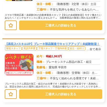
求人番号：50426
休日・休暇：
〈勤務形態〉3交替〈休日〉土日
工場PR：
不安な気持ちを抱えているあなたへ。株式会社京栄センターは、未経験者多数活躍中！経験やスキルは一切問いません。→ 最...
スマホで簡単応募！未経験OKの自動車製造スタッフ【安心の未経験歓迎】今すぐ働きたい
あなたへ！ピンチをチャンスに変えませんか？→ 自動車部品の製造に関わるお仕事で
す。→ 具体的な作業は、部品を機械...
工場求人の詳細を見る
【高収入×スキルUP】ブレーキ部品製造でキャリアアップ！未経験歓迎！
製造スタッフ
英語力不要
工場スタッフ・工場内作業
組立・組付け
…全て表示
給与：
時給1,963円
職種：
ブレーキシステム部品の加工・組立
勤務地：
愛知県 半田市
休日・休暇：
〈勤務形態〉交替制〈休日〉土日★ＧＷ★夏季休暇★冬季休暇★年末年始
求人番号：50187
工場PR：
不安なく始められる環境です！未経験の方、ブランクのある方も大歓迎！充実の研修でしっかりサポートします。20代、30...
ブレーキシステム部品の加工・組立のお仕事です！未経験の方も大歓迎です！具体的に
は、部品を決められた場所に組み付けたり、完成品の傷がないかチェックしたりする作業
が中心です。中には、部品をセットして...
工場求人の詳細を見る