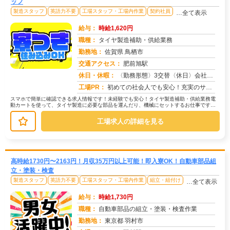
ッフ
製造スタッフ
英語力不要
工場スタッフ・工場内作業
契約社員
…全て表示
給与：
時給1,620円
職種：
タイヤ製造補助・供給業務
勤務地：
佐賀県 鳥栖市
交通アクセス：
肥前旭駅
求人番号：50078
休日・休暇：
〈勤務形態〉3交替〈休日〉会社カレンダーに準ずる
工場PR：
初めての社会人でも安心！充実のサポート体制で新しい一歩を踏み出せます！☆初期費用0円の家具付き寮完備！→ 敷金・礼...
スマホで簡単に確認できる求人情報です！未経験でも安心！タイヤ製造補助・供給業務電
動カートを使って、タイヤ製造に必要な部品を運んだり、機械にセットするお仕事です。
→ 部品を機械にセットしてボタンを...
工場求人の詳細を見る
高時給1730円〜2163円！月収35万円以上可能！即入寮OK！自動車部品組
立・塗装・検査
製造スタッフ
英語力不要
工場スタッフ・工場内作業
組立・組付け
…全て表示
給与：
時給1,730円
職種：
自動車部品の組立・塗装・検査作業
勤務地：
東京都 羽村市