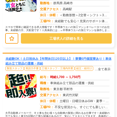
勤務地：
群馬県 高崎市
交通アクセス：
高崎駅
求人番号：51239
休日・休暇：
＜勤務形態＞2交替＜シフト＞3勤3休＜休日＞工場カレンダーによる/長期休暇/GW /夏季/ 年末年始
工場PR：
未経験でも安心！充実のサポート体制で新しい一歩を踏み出せます。☆経験・スキルは一切不問！学歴も問いません。☆未経験...
スマホで簡単に確認できる求人情報です！半導体ウエハの加工マシンオペレーターのお仕
事。未経験の方、大歓迎です！☆具体的には…→半導体ウエハの加工マシンを操作しま
す。→顕微鏡を使って検査を行います。...
工場求人の詳細を見る
未経験OK！土日祝休み【年間休日120日以上】！寮費0円個室寮あり！車体
組み立て部品の運搬・供給
製造スタッフ
英語力不要
工場スタッフ・工場内作業
組立・組付け
…全て表示
給与：
時給1,700 ～ 1,750円
職種：
車体組み立て部品の運搬・供給
勤務地：
東京都 羽村市
交通アクセス：
東武竹沢駅
求人番号：51076
休日・休暇：
土曜日・日曜日休みGW・夏季・年末年始休暇あり
工場PR：
不安な状況から、すぐにでも新しい生活を始めたいあなたへ。株式会社京栄センターでは、応募から最短翌日勤務開始が可能で...
大手自動車メーカーで、ＲＶ車を含む様々な自動車の製造に関わるお仕事です！未経験の
方でも安心！最大5日間の丁寧な研修があるので、安心してスタートできます。具体的に