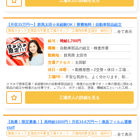
工場求人の詳細を見る
【月収35万円〜】群馬太田☆未経験OK！寮費無料！自動車部品組立
製造スタッフ
英語力不要
工場スタッフ・工場内作業
組立・組付け
…全て表示
給与：
時給1,700円
職種：
自動車部品の組立・検査作業
勤務地：
群馬県 太田市
交通アクセス：
太田駅
求人番号：51289
休日・休暇：
＜勤務形態＞2交替＜休日＞工場カレンダーによる/長期休暇/GW /夏季/ 年末年始
工場PR：
不安な気持ち、よく分かります。初めての仕事、初めての場所…でも大丈夫！☆未経験者多数活躍中！☆経験やスキルは一切問...
スマホで簡単応募！未経験OKの自動車部品組立・検査のお仕事です！☆車の製造に関わる
部品の組立や検査のお仕事です。→プレス、ボディ組立、塗装、機械加工といった工程で
製造された部品を扱います。☆ライ...
工場求人の詳細を見る
【急募！限定募集！】高時給1800円！月収34.6万円〜！液晶フィルム運搬
staff
製造スタッフ
英語力不要
工場スタッフ・工場内作業
組立・組付け
…全て表示