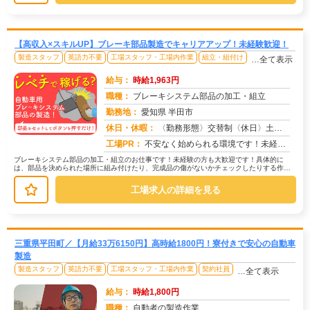
【高収入×スキルUP】ブレーキ部品製造でキャリアアップ！未経験歓迎！
製造スタッフ
英語力不要
工場スタッフ・工場内作業
組立・組付け
…全て表示
給与：
時給1,963円
職種：
ブレーキシステム部品の加工・組立
勤務地：
愛知県 半田市
休日・休暇：
〈勤務形態〉交替制〈休日〉土日★ＧＷ★夏季休暇★冬季休暇★年末年始
求人番号：50187
工場PR：
不安なく始められる環境です！未経験の方、ブランクのある方も大歓迎！充実の研修でしっかりサポートします。20代、30...
ブレーキシステム部品の加工・組立のお仕事です！未経験の方も大歓迎です！具体的に
は、部品を決められた場所に組み付けたり、完成品の傷がないかチェックしたりする作業
が中心です。中には、部品をセットして...
工場求人の詳細を見る
三重県平田町／【月給33万6150円】高時給1800円！寮付きで安心の自動車
製造
製造スタッフ
英語力不要
工場スタッフ・工場内作業
契約社員
…全て表示
給与：
時給1,800円
職種：
自動者の製造作業