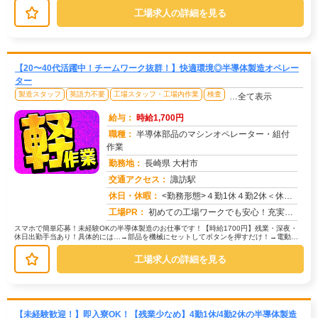
工場求人の詳細を見る
【20〜40代活躍中！チームワーク抜群！】快適環境◎半導体製造オペレー
ター
製造スタッフ
英語力不要
工場スタッフ・工場内作業
検査
…全て表示
給与：
時給1,700円
職種：
半導体部品のマシンオペレーター・組付
作業
勤務地：
長崎県 大村市
交通アクセス：
諏訪駅
求人番号：50062
休日・休暇：
<勤務形態>４勤1休４勤2休＜休日＞シフトカレンダーによる
工場PR：
初めての工場ワークでも安心！充実の研修制度と先輩スタッフのサポートで、未経験からでも安心してスタートできます。→ ...
スマホで簡単応募！未経験OKの半導体製造のお仕事です！【時給1700円】残業・深夜・
休日出勤手当あり！具体的には…→部品を機械にセットしてボタンを押すだけ！→電動ド
ライバーで部品を組み付ける作業...
工場求人の詳細を見る
【未経験歓迎！】即入寮OK！【残業少なめ】4勤1休/4勤2休の半導体製造