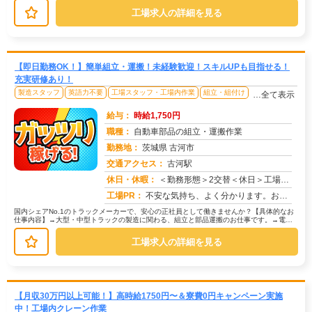
工場求人の詳細を見る
【即日勤務OK！】簡単組立・運搬！未経験歓迎！スキルUPも目指せる！
充実研修あり！
製造スタッフ
英語力不要
工場スタッフ・工場内作業
組立・組付け
…全て表示
給与：
時給1,750円
職種：
自動車部品の組立・運搬作業
勤務地：
茨城県 古河市
交通アクセス：
古河駅
求人番号：51136
休日・休暇：
＜勤務形態＞2交替＜休日＞工場カレンダーによる
工場PR：
不安な気持ち、よく分かります。お金や持ち物、経験がなくても大丈夫！→ 株式会社京栄センターでは、未経験者多数活躍中...
国内シェアNo.1のトラックメーカーで、安心の正社員として働きませんか？【具体的なお
仕事内容】→大型・中型トラックの製造に関わる、組立と部品運搬のお仕事です。→電動
ドライバーを使って、部品を組み...
工場求人の詳細を見る
【月収30万円以上可能！】高時給1750円〜＆寮費0円キャンペーン実施
中！工場内クレーン作業