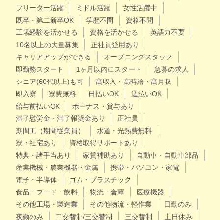
フリーター活躍
ミドル活躍
女性活躍中
既卒・第二新卒OK
学歴不問
資格不問
工場経験を活かせる
資格を活かせる
英語力不要
10名以上の大量募集
正社員登用あり
キャリアアップができる
オープニングスタッフ
即勤務スタート
1ヶ月以内にスタート
急募の求人
シニア(60代以上)も可
高収入・高時給・高月収
即入寮
寮費無料
日払いOK
週払いOK
給与前払いOK
ボーナス・賞与あり
満了慰労金・満了報奨金あり
正社員
期間工（期間従業員）
水道・光熱費無料
寮・社宅あり
資格取得サポートあり
特典・諸手当あり
家賃補助あり
自動車・自動車部品
産業機械・農業機器・金属
携帯・パソコン・家電
電子・半導体
ゴム・プラスチック
食品・フード・飲料
物流・倉庫
医療機器
その他工場・製造業
その他物流・軽作業
日勤のみ
夜勤のみ
二交替制/三交替制
三交替制
土日休み