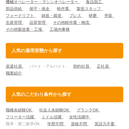
機械オペレーター・マシンオペレーター
食品加工
部品供給
保守・保全
軽作業
製造スタッフ
フォークリフト
鋳造・鍛造
プレス
研磨
塗装
生産管理
品質管理
その他軽作業・物流
その他製造業・工場
工場内事務
人気の雇用形態から探す
派遣社員
パート・アルバイト
契約社員
正社員
職業紹介
人気のこだわり条件から探す
職種未経験OK
社会人未経験OK
ブランクOK
フリーター活躍
ミドル活躍
女性活躍中
既卒・第二新卒OK
学歴不問
資格不問
英語力不要