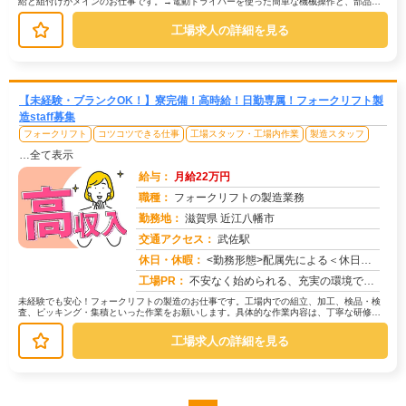
給と組付けがメインのお仕事です。→電動ドライバーを使った簡単な機械操作と、部品の
取り付けを行います。→取り付け後...
工場求人の詳細を見る
【未経験・ブランクOK！】寮完備！高時給！日勤専属！フォークリフト製
造staff募集
フォークリフト
コツコツできる仕事
工場スタッフ・工場内作業
製造スタッフ
…全て表示
給与：
月給22万円
職種：
フォークリフトの製造業務
勤務地：
滋賀県 近江八幡市
交通アクセス：
武佐駅
求人番号：49895
休日・休暇：
<勤務形態>配属先による＜休日＞工場カレンダーによる
工場PR：
不安なく始められる、充実の環境です！初めての方でも安心して働けるよう、充実のサポート体制を整えています。→初期費用...
未経験でも安心！フォークリフトの製造のお仕事です。工場内での組立、加工、検品・検
査、ピッキング・集積といった作業をお願いします。具体的な作業内容は、丁寧な研修で
しっかり学べるのでご安心ください。...
工場求人の詳細を見る