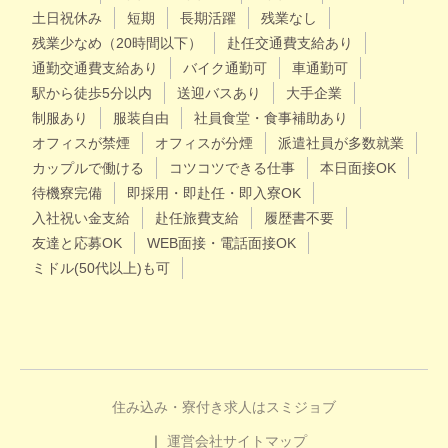
土日祝休み
短期
長期活躍
残業なし
残業少なめ（20時間以下）
赴任交通費支給あり
通勤交通費支給あり
バイク通勤可
車通勤可
駅から徒歩5分以内
送迎バスあり
大手企業
制服あり
服装自由
社員食堂・食事補助あり
オフィスが禁煙
オフィスが分煙
派遣社員が多数就業
カップルで働ける
コツコツできる仕事
本日面接OK
待機寮完備
即採用・即赴任・即入寮OK
入社祝い金支給
赴任旅費支給
履歴書不要
友達と応募OK
WEB面接・電話面接OK
ミドル(50代以上)も可
住み込み・寮付き求人はスミジョブ
運営会社
サイトマップ