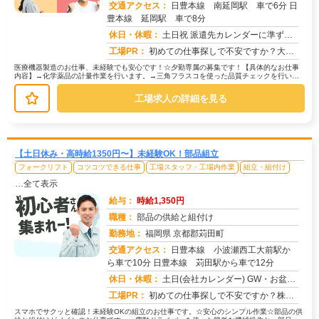
交通アクセス：
日豊本線 南延岡駅 車で6分 日
豊本線 延岡駅 車で8分
求人番号：51799
休日・休暇：
土日祝 派遣先カレンダーに準ずる （年数回土曜出勤有り）
工場PR：
初めての仕事探しで不安ですか？大丈夫！株式会社京栄センターなら、未経験の方でも安心してスタートできます。☆充実のサ...
医療機器製造のお仕事、未経験でも安心です！☆夕勤専属の募集です！【具体的なお仕事
内容】→化学薬品の計量作業を行います。→三角フラスコを使った品質チェックを行いま
す。未経験の方でも、安心して始めら...
工場求人の詳細を見る
【土日休み・高時給1350円〜】未経験OK！部品組立
フォークリフト
コツコツできる仕事
工場スタッフ・工場内作業
組立・組付け
…全て表示
給与：
時給1,350円
職種：
部品の供給と組付け
勤務地：
福岡県 京都郡苅田町
交通アクセス：
日豊本線 小波瀬西工大前駅か
ら車で10分 日豊本線 苅田駅から車で12分
求人番号：51805
休日・休暇：
土日(会社カレンダー) GW・お盆・年末年始/年間休日122日
工場PR：
初めての仕事探しで不安ですか？株式会社京栄センターなら、そんな不安を解消できる環境が整っています！☆家具付き寮が初...
スマホでサクッと確認！未経験OKの組立のお仕事です。☆安心のシンプル作業☆部品の供