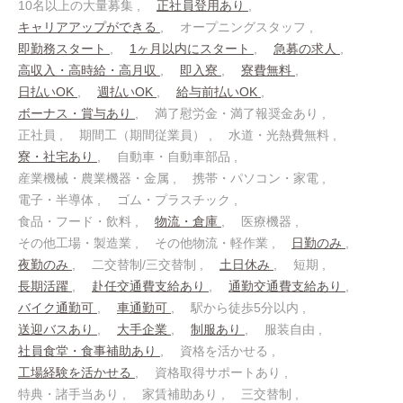
10名以上の大量募集
正社員登用あり
キャリアアップができる
オープニングスタッフ
即勤務スタート
1ヶ月以内にスタート
急募の求人
高収入・高時給・高月収
即入寮
寮費無料
日払いOK
週払いOK
給与前払いOK
ボーナス・賞与あり
満了慰労金・満了報奨金あり
正社員
期間工（期間従業員）
水道・光熱費無料
寮・社宅あり
自動車・自動車部品
産業機械・農業機器・金属
携帯・パソコン・家電
電子・半導体
ゴム・プラスチック
食品・フード・飲料
物流・倉庫
医療機器
その他工場・製造業
その他物流・軽作業
日勤のみ
夜勤のみ
二交替制/三交替制
土日休み
短期
長期活躍
赴任交通費支給あり
通勤交通費支給あり
バイク通勤可
車通勤可
駅から徒歩5分以内
送迎バスあり
大手企業
制服あり
服装自由
社員食堂・食事補助あり
資格を活かせる
工場経験を活かせる
資格取得サポートあり
特典・諸手当あり
家賃補助あり
三交替制