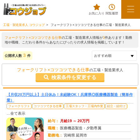
お気に入り
閲覧履歴
工場・製造業求人 コウジョブ
フォークリフト×コツコツできる仕事の工場・製造業求人
フォークリフト×コツコツできる仕事
の工場・製造業求人情報が
3
件あります！勤務
地や職種、こだわり条件からあなたにぴったりの求人情報を掲載しています！
3
公開求人数
件
フォークリフト×コツコツできる仕事
の工場・製造業求人
検索条件を変更する
【月収20万円以上】土日休み！未経験OK！兵庫県◎医療機器製造（簡単作
業）
フォークリフト
コツコツできる仕事
工場スタッフ・工場内作業
組立・組付け
…全て表示
給与：
月給19 ～ 20万円
職種：
医療機器製造・夕勤専属
勤務地：
宮崎県 延岡市