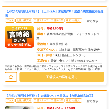
【月収34万円以上可能！】【土日休み】未経験OK！愛媛☆農業機械部品運
搬
プレス
赴任旅費支給
工場スタッフ・工場内作業
組立・組付け
…全て表示
給与：
時給1,600円
職種：
農業機械の部品運搬・フォークリフト作
業
勤務地：
島根県 松江市
交通アクセス：
山陰本線 揖屋駅から徒歩10分
求人番号：51826
休日・休暇：
■土日(会社カレンダー)
工場PR：
愛媛で新しい生活を始めませんか？☆ すぐに住める寮完備！面倒な手続きは一切不要です。☆ 男女問わず活躍中！年齢や性...
未経験でも安心！農業機械部品の運搬・フォークリフト作業☆フォークリフト免許をお持
ちの方、大歓迎！このお仕事は、コンバインやトラクターなどの農業機械に使われる部品
の運搬が中心です。→ 具体的には、...
工場求人の詳細を見る
【月収30万円以上可能！】未経験OK！土日休み【自動車部品加工】
プレス
赴任旅費支給
工場スタッフ・工場内作業
組立・組付け
…全て表示
給与：
時給1,400 ～ 1,750円