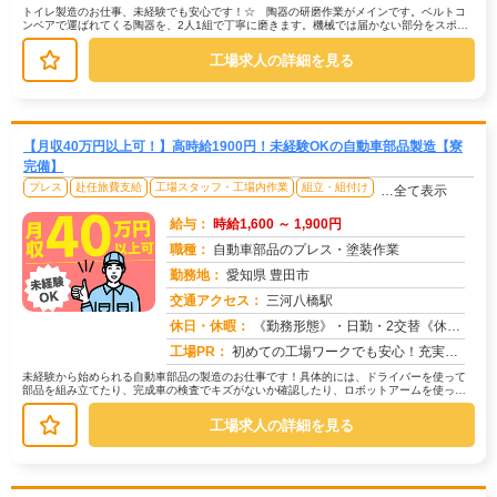
トイレ製造のお仕事、未経験でも安心です！☆ 陶器の研磨作業がメインです。ベルトコ
ンベアで運ばれてくる陶器を、2人1組で丁寧に磨きます。機械では届かない部分をスポン
ジで磨く、繊細な作業です。☆ ラ...
工場求人の詳細を見る
【月収40万円以上可！】高時給1900円！未経験OKの自動車部品製造【寮
完備】
プレス
赴任旅費支給
工場スタッフ・工場内作業
組立・組付け
…全て表示
給与：
時給1,600 ～ 1,900円
職種：
自動車部品のプレス・塗装作業
勤務地：
愛知県 豊田市
交通アクセス：
三河八橋駅
求人番号：50491
休日・休暇：
《勤務形態》・日勤・2交替《休日》土日※会社カレンダーによる【その他長期休暇あり】★ゴールデンウィーク★夏季休暇★...
工場PR：
初めての工場ワークでも安心！充実のサポート体制で始められます！≪とっておき情報≫快適な1R寮が6ヶ月間家賃無料！敷...
未経験から始められる自動車部品の製造のお仕事です！具体的には、ドライバーを使って
部品を組み立てたり、完成車の検査でキズがないか確認したり、ロボットアームを使った
塗装作業などを行います。プレス作業...
工場求人の詳細を見る