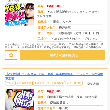
…全て表示
給与：
時給1,500円
職種：
アルミ製品製造のマシンオペレーター・
プレス作業
勤務地：
三重県 いなべ市
交通アクセス：
梅戸井駅
求人番号：50409
休日・休暇：
〈勤務形態〉2交替〈休日〉社内カレンダーに準ずる★ＧＷ★夏季休暇★冬季休暇★年末年始
工場PR：
初めての社会人の方も、ブランクのある方も安心！株式会社京栄センターでは、未経験者の方を積極的に応援しています。→家...
今すぐ働きたい！そんなあなたにピッタリのお仕事です。アルミ製品を作るお仕事で、機
械オペレーターや部品の組み立て、検査などが主な業務です。機械を操作する仕事なの
で、特別なスキルは必要ありません。未...
工場求人の詳細を見る
【2交替制】土日祝休み！GW・夏季・冬季休暇あり！アットホームな自動
車工場
プレス
赴任旅費支給
工場スタッフ・工場内作業
組立・組付け
…全て表示
給与：
時給1,500円
職種：
自動車工場での溶接・検査・物流作業
勤務地：
愛知県 豊田市
交通アクセス：
牛田駅