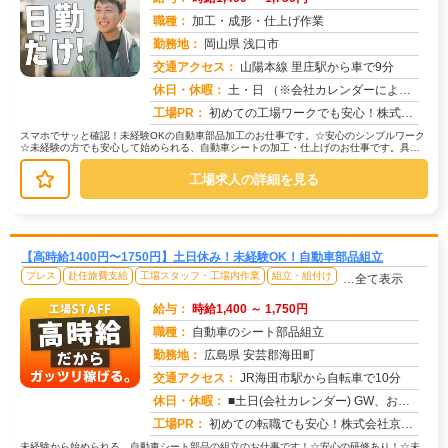
職種：
加工・成形・仕上げ作業
勤務地：
岡山県 浅口市
交通アクセス：
山陽本線 里庄駅から車で9分
求人番号：51823
休日・休暇：
土・日 （※会社カレンダーによる）
工場PR：
初めての工場ワークでも安心！株式会社京栄センターでは、未経験の方をしっかりサポートします。☆充実の研修制度で、安心...
スマホでサッと確認！未経験OKの自動車部品加工のお仕事です。☆安心のシンプルワーク
☆未経験の方でも安心して始められる、自動車シートの加工・仕上げのお仕事です。具体
的には…→ウレタンシートの機械加...
工場求人の詳細を見る
【高時給1400円〜1750円】土日休み！未経験OK！自動車部品組立
プレス
赴任旅費支給
工場スタッフ・工場内作業
組立・組付け
…全て表示
給与：
時給1,400 ～ 1,750円
職種：
自動車のシート部品組立
勤務地：
広島県 安芸郡海田町
交通アクセス：
JR海田市駅から自転車で10分
求人番号：51829
休日・休暇：
■土日(会社カレンダー) GW、お盆、年末年始に長期連休があります
工場PR：
初めての転職でも安心！株式会社京栄センターで、新しい一歩を踏み出してみませんか？☆家具付き寮だから、手ぶらで入寮O...
未経験から始められる、自動車シート部品の組立のお仕事です！☆安心の研修あり！☆未