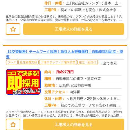
求人番号：51803
休日・休暇：
土日祝(会社カレンダー) 基本、土日祝（工場カレンダー）お正月、ＧＷ、お盆休暇あり
工場PR：
初めての転職でも安心！株式会社京栄センターで、新しい一歩を踏み出してみませんか？☆充実のサポート体制で、不安を解消...
化学品の製造設備の管理のお仕事です。未経験の方、ブランクのある方も歓迎します！具
体的には、化学品の製造設備の管理、資材や原料の管理、仕込みなどが主な業務です。難
しい作業はありませんのでご安心くだ...
工場求人の詳細を見る
【2交替勤務】チームワーク抜群！高収入＆寮費無料！自動車部品組立・塗
装
プレス
赴任旅費支給
工場スタッフ・工場内作業
組立・組付け
…全て表示
給与：
月給27万円
職種：
自動車部品の組立・塗装作業
勤務地：
広島県 安芸郡府中町
交通アクセス：
向洋駅
求人番号：49661
休日・休暇：
＜勤務形態＞2交替＜休日＞土日★ＧＷ★夏季休暇★冬季休暇★年末年始
工場PR：
初めての工場ワークでも安心！寮費無料＆高収入で、新しい一歩を踏み出してみませんか？研修制度が充実しているので、未経...
スマホでご覧の皆さん、こんにちは！未経験から始められる、自動車部品の組立・塗装の
お仕事です。難しい作業はありません。具体的には、車の部品の組立や、塗装された部品
の検査などを行います。→ まずは、...
工場求人の詳細を見る