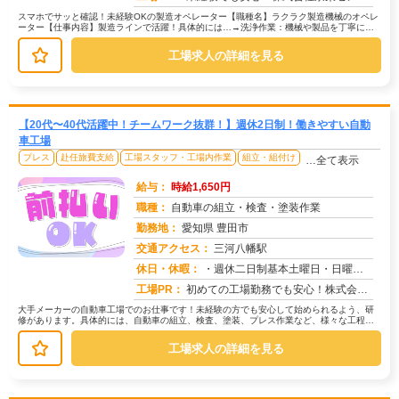
スマホでサッと確認！未経験OKの製造オペレーター【職種名】ラクラク製造機械のオペレ
ーター【仕事内容】製造ラインで活躍！具体的には…→洗浄作業：機械や製品を丁寧に洗
浄します。→目視検査：製品にキズ...
工場求人の詳細を見る
【20代〜40代活躍中！チームワーク抜群！】週休2日制！働きやすい自動
車工場
プレス
赴任旅費支給
工場スタッフ・工場内作業
組立・組付け
…全て表示
給与：
時給1,650円
職種：
自動車の組立・検査・塗装作業
勤務地：
愛知県 豊田市
交通アクセス：
三河八幡駅
求人番号：50153
休日・休暇：
・週休二日制基本土曜日・日曜日・長期休暇ありGW休暇・お盆休暇・年末年始休暇・年次有給休暇あり※配属先、工場カレン...
工場PR：
初めての工場勤務でも安心！株式会社京栄センターで、新しい一歩を踏み出してみませんか？充実のサポート体制で、あなたを...
大手メーカーの自動車工場でのお仕事です！未経験の方でも安心して始められるよう、研
修があります。具体的には、自動車の組立、検査、塗装、プレス作業など、様々な工程が
あります。募集状況によって作業内容...
工場求人の詳細を見る