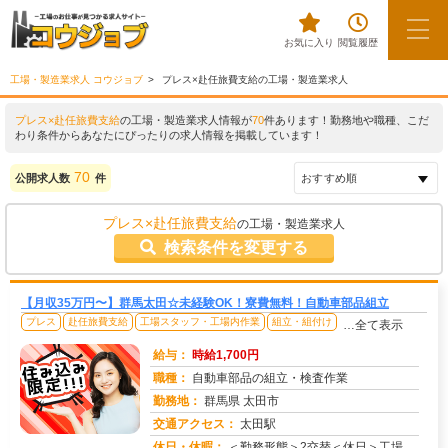
お気に入り
閲覧履歴
工場・製造業求人 コウジョブ
プレス×赴任旅費支給の工場・製造業求人
プレス×赴任旅費支給
の工場・製造業求人情報が
70
件あります！勤務地や職種、こだ
わり条件からあなたにぴったりの求人情報を掲載しています！
70
公開求人数
件
プレス×赴任旅費支給
の工場・製造業求人
検索条件を変更する
【月収35万円〜】群馬太田☆未経験OK！寮費無料！自動車部品組立
プレス
赴任旅費支給
工場スタッフ・工場内作業
組立・組付け
…全て表示
給与：
時給1,700円
職種：
自動車部品の組立・検査作業
勤務地：
群馬県 太田市
交通アクセス：
太田駅
求人番号：51289
休日・休暇：
＜勤務形態＞2交替＜休日＞工場カレンダーによる/長期休暇/GW /夏季/ 年末年始