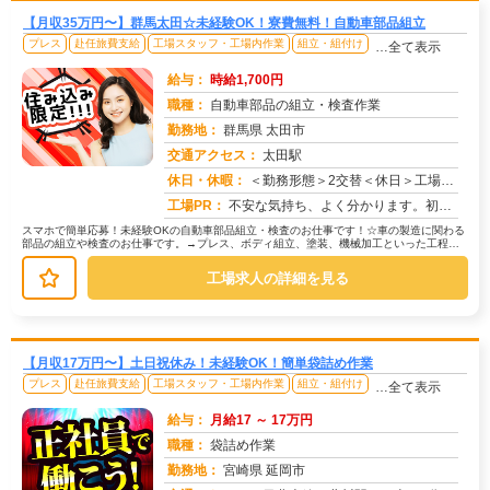
【月収35万円〜】群馬太田☆未経験OK！寮費無料！自動車部品組立
プレス
赴任旅費支給
工場スタッフ・工場内作業
組立・組付け
…全て表示
給与：
時給1,700円
職種：
自動車部品の組立・検査作業
勤務地：
群馬県 太田市
交通アクセス：
太田駅
求人番号：51289
休日・休暇：
＜勤務形態＞2交替＜休日＞工場カレンダーによる/長期休暇/GW /夏季/ 年末年始
工場PR：
不安な気持ち、よく分かります。初めての仕事、初めての場所…でも大丈夫！☆未経験者多数活躍中！☆経験やスキルは一切問...
スマホで簡単応募！未経験OKの自動車部品組立・検査のお仕事です！☆車の製造に関わる
部品の組立や検査のお仕事です。→プレス、ボディ組立、塗装、機械加工といった工程で
製造された部品を扱います。☆ライ...
工場求人の詳細を見る
【月収17万円〜】土日祝休み！未経験OK！簡単袋詰め作業
プレス
赴任旅費支給
工場スタッフ・工場内作業
組立・組付け
…全て表示
給与：
月給17 ～ 17万円
職種：
袋詰め作業
勤務地：
宮崎県 延岡市