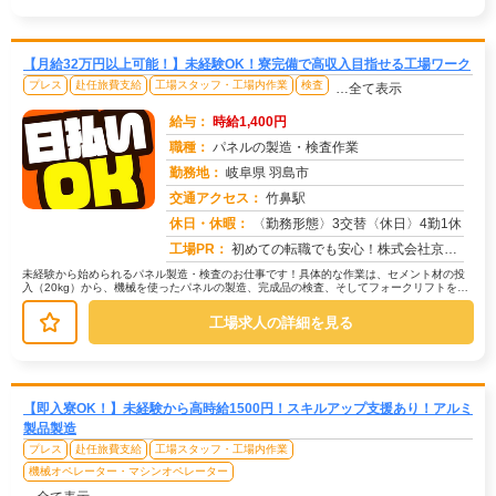
【月給32万円以上可能！】未経験OK！寮完備で高収入目指せる工場ワーク
プレス
赴任旅費支給
工場スタッフ・工場内作業
検査
…全て表示
給与：
時給1,400円
職種：
パネルの製造・検査作業
勤務地：
岐阜県 羽島市
交通アクセス：
竹鼻駅
求人番号：50312
休日・休暇：
〈勤務形態〉3交替〈休日〉4勤1休
工場PR：
初めての転職でも安心！株式会社京栄センターで新しい一歩を踏み出しましょう。→ すぐに寮に入寮可能！応募からスムーズ...
未経験から始められるパネル製造・検査のお仕事です！具体的な作業は、セメント材の投
入（20kg）から、機械を使ったパネルの製造、完成品の検査、そしてフォークリフトを使
った出荷まで、工程ごとに分担し...
工場求人の詳細を見る
【即入寮OK！】未経験から高時給1500円！スキルアップ支援あり！アルミ
製品製造
プレス
赴任旅費支給
工場スタッフ・工場内作業
機械オペレーター・マシンオペレーター