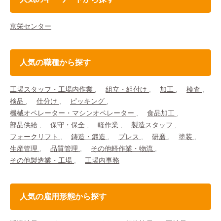
京栄センター
人気の職種から探す
工場スタッフ・工場内作業
組立・組付け
加工
検査
検品
仕分け
ピッキング
機械オペレーター・マシンオペレーター
食品加工
部品供給
保守・保全
軽作業
製造スタッフ
フォークリフト
鋳造・鍛造
プレス
研磨
塗装
生産管理
品質管理
その他軽作業・物流
その他製造業・工場
工場内事務
人気の雇用形態から探す