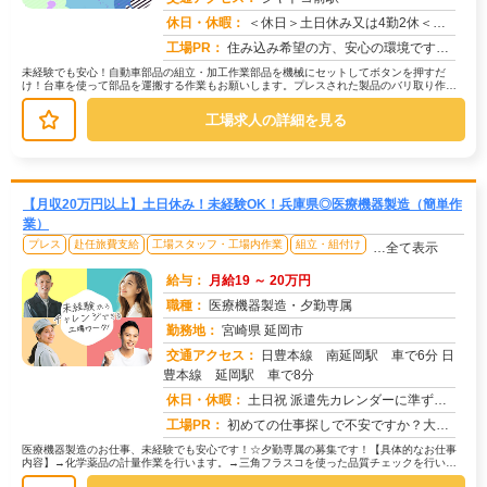
求人番号：49203
休日・休暇：
＜休日＞土日休み又は4勤2休＜シフト制＞※職場カレンダーによる
工場PR：
住み込み希望の方、安心の環境です！寮費・初期費用は全額無料！家具・家電付きのワンルーム寮で、すぐに生活をスタートで...
未経験でも安心！自動車部品の組立・加工作業部品を機械にセットしてボタンを押すだ
け！台車を使って部品を運搬する作業もお願いします。プレスされた製品のバリ取り作業
もあります。難しい作業はありません。...
工場求人の詳細を見る
【月収20万円以上】土日休み！未経験OK！兵庫県◎医療機器製造（簡単作
業）
プレス
赴任旅費支給
工場スタッフ・工場内作業
組立・組付け
…全て表示
給与：
月給19 ～ 20万円
職種：
医療機器製造・夕勤専属
勤務地：
宮崎県 延岡市
交通アクセス：
日豊本線 南延岡駅 車で6分 日
豊本線 延岡駅 車で8分
求人番号：51799
休日・休暇：
土日祝 派遣先カレンダーに準ずる （年数回土曜出勤有り）
工場PR：
初めての仕事探しで不安ですか？大丈夫！株式会社京栄センターなら、未経験の方でも安心してスタートできます。☆充実のサ...
医療機器製造のお仕事、未経験でも安心です！☆夕勤専属の募集です！【具体的なお仕事
内容】→化学薬品の計量作業を行います。→三角フラスコを使った品質チェックを行いま
す。未経験の方でも、安心して始めら...