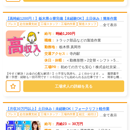
【高時給1200円！】栃木県☆寮完備【未経験OK】土日休み！簡単作業
プレス
赴任旅費支給
工場スタッフ・工場内作業
製造スタッフ
…全て表示
給与：
時給1,200円
職種：
トラック部品などの製造作業
勤務地：
栃木県 真岡市
交通アクセス：
寺内駅
求人番号：51193
休日・休暇：
＜勤務形態＞2交替＜シフト＞5勤2休＜休日＞土日
工場PR：
初めての方でも安心！株式会社京栄センターで新しい一歩を踏み出してみませんか？☆全国各地からの応募OK！関東エリアの...
【今すぐ解決！お金の心配も解消！】☆不安な気持ち、よく分かります。→ 履歴書不
要！学歴・経験も一切不問です！☆今日からでも始められるお仕事です！→ 簡単な機械
操作や目視検査、組立作業など。大型プ...
工場求人の詳細を見る
【月収30万円以上】土日休み！未経験OK！フォークリフト軽作業
プレス
赴任旅費支給
工場スタッフ・工場内作業
組立・組付け
…全て表示
給与：
月給23 ～ 30万円