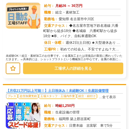
給与：
月給26 ～ 30万円
職種：
組立・素材加工
勤務地：
愛知県 名古屋市中川区
交通アクセス：
◆名古屋市営地下鉄名港線 六番
町駅から徒歩18分 ◆名城線 六番町駅から徒歩
求人番号：51831
18分 ■車、バイク、自転車通勤OK
休日・休暇：
週休2日(土日祝) ★大型連休あり ★年休120日以上
工場PR：
初めての社会人、不安ですよね？大丈夫！株式会社京栄センターなら、充実のサポート体制であなたをバックアップします！☆...
未経験OK！組立・素材加工のお仕事です。☆金属加工または溶接品の製造に携わっていた
だきます。→具体的には、ショットブラストという機械加工が中心です。金属の表面に小
さな粒を当てて、加工していきます...
工場求人の詳細を見る
【月収21万円以上可能！】土日祝休み！未経験OK！生産設備管理
プレス
赴任旅費支給
工場スタッフ・工場内作業
組立・組付け
…全て表示
給与：
時給1,250円
職種：
生産設備の管理
勤務地：
福岡県 築上郡吉富町
交通アクセス：
日豊本線 吉富駅 車で5分