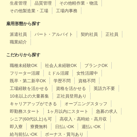
生産管理
品質管理
その他軽作業・物流
その他製造業・工場
工場内事務
雇用形態から探す
派遣社員
パート・アルバイト
契約社員
正社員
職業紹介
こだわりから探す
職種未経験OK
社会人未経験OK
ブランクOK
フリーター活躍
ミドル活躍
女性活躍中
既卒・第二新卒OK
学歴不問
資格不問
工場経験を活かせる
資格を活かせる
英語力不要
10名以上の大量募集
正社員登用あり
キャリアアップができる
オープニングスタッフ
即勤務スタート
1ヶ月以内にスタート
急募の求人
シニア(60代以上)も可
高収入・高時給・高月収
即入寮
寮費無料
日払いOK
週払いOK
給与前払いOK
ボーナス・賞与あり