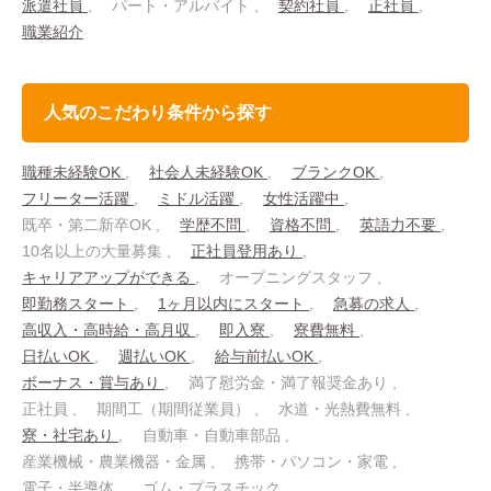
派遣社員
パート・アルバイト
契約社員
正社員
職業紹介
人気のこだわり条件から探す
職種未経験OK
社会人未経験OK
ブランクOK
フリーター活躍
ミドル活躍
女性活躍中
既卒・第二新卒OK
学歴不問
資格不問
英語力不要
10名以上の大量募集
正社員登用あり
キャリアアップができる
オープニングスタッフ
即勤務スタート
1ヶ月以内にスタート
急募の求人
高収入・高時給・高月収
即入寮
寮費無料
日払いOK
週払いOK
給与前払いOK
ボーナス・賞与あり
満了慰労金・満了報奨金あり
正社員
期間工（期間従業員）
水道・光熱費無料
寮・社宅あり
自動車・自動車部品
産業機械・農業機器・金属
携帯・パソコン・家電
電子・半導体
ゴム・プラスチック