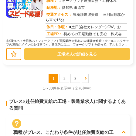
職種：
フォークリフト運搬業務・土日休み
勤務地：
愛知県 田原市
交通アクセス：
豊橋鉄道渥美線 三河田原駅か
ら車で15分
求人番号：51816
休日・休暇：
■土日(会社カレンダー) GW、お盆、年末年始に長期連休があります/年間休日121日
工場PR：
初めての工場勤務でも安心！株式会社京栄センターで、新しい一歩を踏み出してみませんか？☆赴任費用は100％サポート！...
未経験OK！土日休み！フォークリフト運搬業務☆安心の未経験者歓迎！☆アルミスクラッ
プの運搬がメインのお仕事です。具体的には…→フォークリフトを使って、アルミスクラ
ップの受け入れ作業→溶解、出湯、...
工場求人の詳細を見る
1
2
3
1〜30件を表示中
（全70件中）
プレス×赴任旅費支給の工場・製造業求人に関するよくあ
る質問
職種がプレス、こだわり条件が赴任旅費支給の工