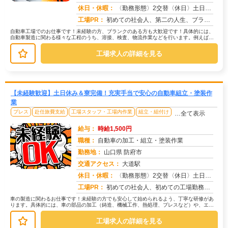
求人番号：50151
休日・休暇：
〈勤務形態〉2交替〈休日〉土日★ＧＷ★夏季休暇★冬季休暇★年末年始
工場PR：
初めての社会人、第二の人生、ブランクのある方も安心！株式会社京栄センターでは、未経験者多数活躍中！専属スタッフが就...
自動車工場でのお仕事です！未経験の方、ブランクのある方も大歓迎です！具体的には、
自動車製造に関わる様々な工程のうち、溶接、検査、物流作業などを行います。例えば、
溶接作業では、図面を見ながら部品を...
工場求人の詳細を見る
【未経験歓迎】土日休み＆寮完備！充実手当で安心の自動車組立・塗装作
業
プレス
赴任旅費支給
工場スタッフ・工場内作業
組立・組付け
…全て表示
給与：
時給1,500円
職種：
自動車の加工・組立・塗装作業
勤務地：
山口県 防府市
交通アクセス：
大道駅
求人番号：49755
休日・休暇：
〈勤務形態〉2交替〈休日〉土日★ＧＷ★夏季休暇★冬季休暇★年末年始
工場PR：
初めての社会人、初めての工場勤務…不安は尽きないですよね。でも大丈夫！株式会社京栄センターでは、未経験者多数活躍中...
車の製造に関わるお仕事です！未経験の方でも安心して始められるよう、丁寧な研修があ
ります。具体的には、車の部品の加工（鋳造、機械工作、熱処理、プレスなど）や、エン
ジン・車体・車両の組立、塗装といっ...
工場求人の詳細を見る