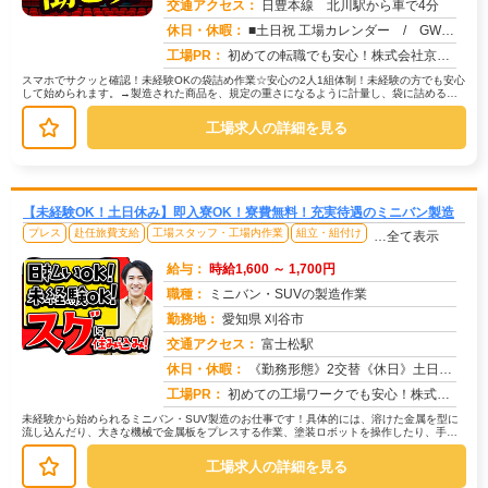
交通アクセス：
日豊本線 北川駅から車で4分
求人番号：51807
休日・休暇：
■土日祝 工場カレンダー / GW、お盆、年末年始、休暇有 （年数回土曜出勤有り）
工場PR：
初めての転職でも安心！株式会社京栄センターで新しい一歩を踏み出してみませんか？☆最短1日で入寮可能！充実の寮環境で...
スマホでサクッと確認！未経験OKの袋詰め作業☆安心の2人1組体制！未経験の方でも安心
して始められます。→製造された商品を、規定の重さになるように計量し、袋に詰める作
業です。→難しい作業はありませ...
工場求人の詳細を見る
【未経験OK！土日休み】即入寮OK！寮費無料！充実待遇のミニバン製造
プレス
赴任旅費支給
工場スタッフ・工場内作業
組立・組付け
…全て表示
給与：
時給1,600 ～ 1,700円
職種：
ミニバン・SUVの製造作業
勤務地：
愛知県 刈谷市
交通アクセス：
富士松駅
求人番号：50488
休日・休暇：
《勤務形態》2交替《休日》土日休み※工場による
工場PR：
初めての工場ワークでも安心！株式会社京栄センターで新しい一歩を踏み出してみませんか？→ 入寮手続きはスムーズ！応募...
未経験から始められるミニバン・SUV製造のお仕事です！具体的には、溶けた金属を型に
流し込んだり、大きな機械で金属板をプレスする作業、塗装ロボットを操作したり、手作
業で車の部品を取り付ける作業など...
工場求人の詳細を見る