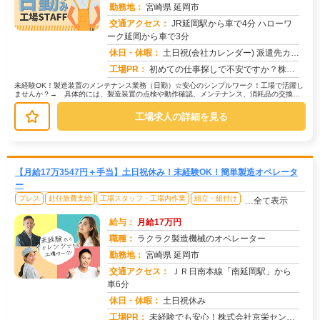
勤務地：
宮崎県 延岡市
交通アクセス：
JR延岡駅から車で4分 ハローワ
ーク延岡から車で3分
求人番号：51812
休日・休暇：
土日祝(会社カレンダー) 派遣先カレンダーに準ずる（年数回土曜出勤有り）
工場PR：
初めての仕事探しで不安ですか？株式会社京栄センターなら安心です！☆初期費用0円で家具付き寮に入寮可能！→すぐに新し...
未経験OK！製造装置のメンテナンス業務（日勤）☆安心のシンプルワーク！工場で活躍し
ませんか？→ 具体的には、製造装置の点検や動作確認、メンテナンス、消耗品の交換な
どを行います。→ 加工作業、検品...
工場求人の詳細を見る
【月給17万3547円＋手当】土日祝休み！未経験OK！簡単製造オペレータ
ー
プレス
赴任旅費支給
工場スタッフ・工場内作業
組立・組付け
…全て表示
給与：
月給17万円
職種：
ラクラク製造機械のオペレーター
勤務地：
宮崎県 延岡市
交通アクセス：
ＪＲ日南本線「南延岡駅」から
車6分
求人番号：51813
休日・休暇：
土日祝休み
工場PR：
未経験でも安心！株式会社京栄センターで新しい一歩を踏み出しませんか？☆赴任費用は100％サポート！給料日までのお金...