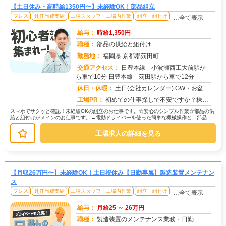
【土日休み・高時給1350円〜】未経験OK！部品組立
プレス
赴任旅費支給
工場スタッフ・工場内作業
組立・組付け
…全て表示
給与：
時給1,350円
職種：
部品の供給と組付け
勤務地：
福岡県 京都郡苅田町
交通アクセス：
日豊本線 小波瀬西工大前駅か
ら車で10分 日豊本線 苅田駅から車で12分
求人番号：51805
休日・休暇：
土日(会社カレンダー) GW・お盆・年末年始/年間休日122日
工場PR：
初めての仕事探しで不安ですか？株式会社京栄センターなら、そんな不安を解消できる環境が整っています！☆家具付き寮が初...
スマホでサクッと確認！未経験OKの組立のお仕事です。☆安心のシンプル作業☆部品の供
給と組付けがメインのお仕事です。→電動ドライバーを使った簡単な機械操作と、部品の
取り付けを行います。→取り付け後...
工場求人の詳細を見る
【月収26万円〜】未経験OK！土日祝休み【日勤専属】製造装置メンテナン
ス
プレス
赴任旅費支給
工場スタッフ・工場内作業
組立・組付け
…全て表示
給与：
月給25 ～ 26万円
職種：
製造装置のメンテナンス業務・日勤