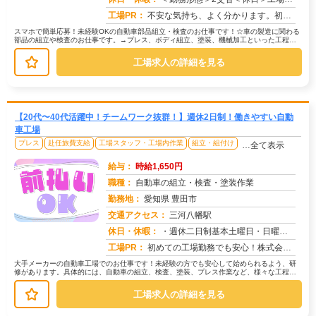
工場PR：
不安な気持ち、よく分かります。初めての仕事、初めての場所…でも大丈夫！☆未経験者多数活躍中！☆経験やスキルは一切問...
スマホで簡単応募！未経験OKの自動車部品組立・検査のお仕事です！☆車の製造に関わる
部品の組立や検査のお仕事です。→プレス、ボディ組立、塗装、機械加工といった工程で
製造された部品を扱います。☆ライ...
工場求人の詳細を見る
【20代〜40代活躍中！チームワーク抜群！】週休2日制！働きやすい自動
車工場
プレス
赴任旅費支給
工場スタッフ・工場内作業
組立・組付け
…全て表示
給与：
時給1,650円
職種：
自動車の組立・検査・塗装作業
勤務地：
愛知県 豊田市
交通アクセス：
三河八幡駅
求人番号：50153
休日・休暇：
・週休二日制基本土曜日・日曜日・長期休暇ありGW休暇・お盆休暇・年末年始休暇・年次有給休暇あり※配属先、工場カレン...
工場PR：
初めての工場勤務でも安心！株式会社京栄センターで、新しい一歩を踏み出してみませんか？充実のサポート体制で、あなたを...
大手メーカーの自動車工場でのお仕事です！未経験の方でも安心して始められるよう、研
修があります。具体的には、自動車の組立、検査、塗装、プレス作業など、様々な工程が
あります。募集状況によって作業内容...
工場求人の詳細を見る