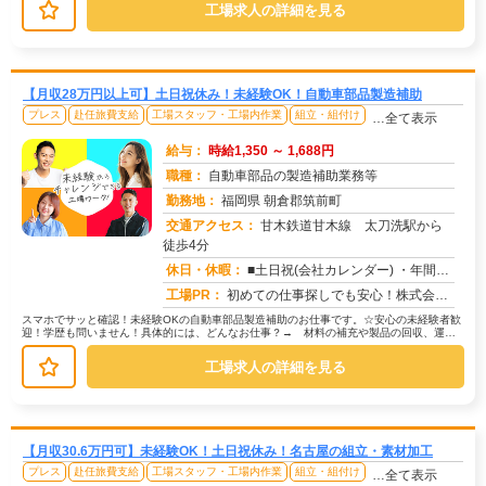
工場求人の詳細を見る
【月収28万円以上可】土日祝休み！未経験OK！自動車部品製造補助
プレス
赴任旅費支給
工場スタッフ・工場内作業
組立・組付け
…全て表示
給与：
時給1,350 ～ 1,688円
職種：
自動車部品の製造補助業務等
勤務地：
福岡県 朝倉郡筑前町
交通アクセス：
甘木鉄道甘木線 太刀洗駅から
徒歩4分
求人番号：51810
休日・休暇：
■土日祝(会社カレンダー) ・年間休日125日（年末年始、GW、お盆の長期休暇があります）
工場PR：
初めての仕事探しでも安心！株式会社京栄センターで、新しい一歩を踏み出してみませんか？☆未経験の方大歓迎！先輩スタッ...
スマホでサッと確認！未経験OKの自動車部品製造補助のお仕事です。☆安心の未経験者歓
迎！学歴も問いません！具体的には、どんなお仕事？→ 材料の補充や製品の回収、運搬
といった作業が中心です。→ 機械...
工場求人の詳細を見る
【月収30.6万円可】未経験OK！土日祝休み！名古屋の組立・素材加工
プレス
赴任旅費支給
工場スタッフ・工場内作業
組立・組付け
…全て表示