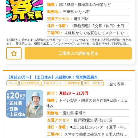
職種：
部品成型・機械加工の作業など
勤務地：
三重県 いなべ市
交通アクセス：
麻生田駅
求人番号：50407
休日・休暇：
《勤務形態》2交替《休日》土日休み※工場による
工場PR：
未経験からでも安心してスタートできる環境です！専属の担当スタッフが就業までしっかりサポートしますので、不安な点や悩...
未経験から始められる製造のお仕事です！?ミニバンやSUVに使われる部品の製造に携われ
ます。具体的には、樹脂を加工してバンパーやグリルを作る、金属を溶かして鋳型に流し
込む、機械を使って部品を加工す...
工場求人の詳細を見る
【月給20万〜】【土日休み】未経験OK！簡単陶器磨き
プレス
赴任旅費支給
工場スタッフ・工場内作業
組立・組付け
…全て表示
給与：
月給20 ～ 21万円
職種：
トイレ製造・陶器の磨き作業■日勤・土日
休み
勤務地：
愛知県 常滑市
交通アクセス：
榎戸駅(愛知県) 徒歩1分
求人番号：51814
休日・休暇：
■土日(会社カレンダー) 夏季・年末年始・GWの長期休みあり/年間休日126日
工場PR：
スマホで簡単に確認できる求人情報！未経験でも安心の環境です。株式会社京栄センターでは、経験や資格は一切問いません。...