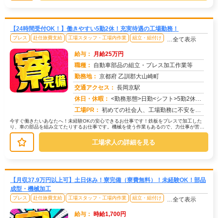
【24時間受付OK！】働きやすい5勤2休！充実待遇の工場勤務！
プレス
赴任旅費支給
工場スタッフ・工場内作業
組立・組付け
…全て表示
給与：
月給25万円
職種：
自動車部品の組立・プレス加工作業等
勤務地：
京都府 乙訓郡大山崎町
交通アクセス：
長岡京駅
求人番号：49801
休日・休暇：
<勤務形態>日勤<シフト>5勤2休＜休日＞工場カレンダーによる
工場PR：
初めての社会人、工場勤務に不安を感じていませんか？株式会社京栄センターでは、未経験者の方を多数歓迎しています！→ ...
今すぐ働きたいあなたへ！未経験OKの安心できるお仕事です！鉄板をプレスで加工した
り、車の部品を組み立てたりするお仕事です。機械を使う作業もあるので、力仕事が苦手
な方でも安心です。→ 機械を使って...
工場求人の詳細を見る
【月収37.9万円以上可】土日休み！寮完備（寮費無料）！未経験OK！部品
成型・機械加工
プレス
赴任旅費支給
工場スタッフ・工場内作業
組立・組付け
…全て表示
給与：
時給1,700円