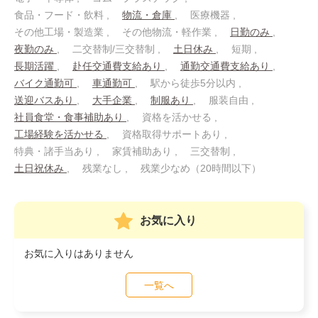
食品・フード・飲料
物流・倉庫
医療機器
その他工場・製造業
その他物流・軽作業
日勤のみ
夜勤のみ
二交替制/三交替制
土日休み
短期
長期活躍
赴任交通費支給あり
通勤交通費支給あり
バイク通勤可
車通勤可
駅から徒歩5分以内
送迎バスあり
大手企業
制服あり
服装自由
社員食堂・食事補助あり
資格を活かせる
工場経験を活かせる
資格取得サポートあり
特典・諸手当あり
家賃補助あり
三交替制
土日祝休み
残業なし
残業少なめ（20時間以下）
お気に入り
お気に入りはありません
一覧へ