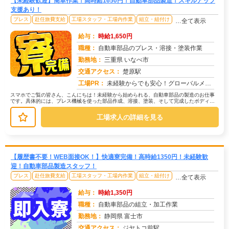
【未経験歓迎】簡単作業！高時給1650円！自動車部品製造！スキルアップ
支援あり！
プレス
赴任旅費支給
工場スタッフ・工場内作業
組立・組付け
…全て表示
給与：
時給1,650円
職種：
自動車部品のプレス・溶接・塗装作業
勤務地：
三重県 いなべ市
交通アクセス：
楚原駅
求人番号：50398
工場PR：
未経験からでも安心！グローバルメーカーでスキルアップしませんか？ほとんどの先輩が未経験スタートです！資格や経験は一...
スマホでご覧の皆さん、こんにちは！未経験から始められる、自動車部品の製造のお仕事
です。具体的には、プレス機械を使った部品作成、溶接、塗装、そして完成したボディへ
の部品取り付けなど、様々な工程があ...
工場求人の詳細を見る
【履歴書不要！WEB面接OK！】快適寮完備！高時給1350円！未経験歓
迎！自動車部品製造スタッフ！
プレス
赴任旅費支給
工場スタッフ・工場内作業
組立・組付け
…全て表示
給与：
時給1,350円
職種：
自動車部品の組立・加工作業
勤務地：
静岡県 富士市
交通アクセス：
ジヤトコ前駅