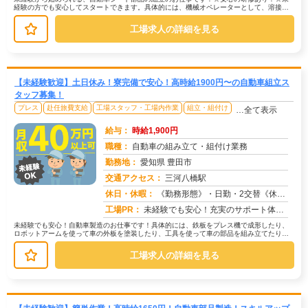
経験の方でも安心してスタートできます。具体的には、機械オペレーターとして、溶接の
自動機に部品をセットし、スタートボ...
工場求人の詳細を見る
【未経験歓迎】土日休み！寮完備で安心！高時給1900円〜の自動車組立ス
タッフ募集！
プレス
赴任旅費支給
工場スタッフ・工場内作業
組立・組付け
…全て表示
給与：
時給1,900円
職種：
自動車の組み立て・組付け業務
勤務地：
愛知県 豊田市
交通アクセス：
三河八橋駅
求人番号：50128
休日・休暇：
《勤務形態》・日勤・2交替《休日》土日※会社カレンダーによる【その他長期休暇あり】★ゴールデンウィーク★夏季休暇★...
工場PR：
未経験でも安心！充実のサポート体制で新しい一歩を踏み出せます！全国2500件以上の求人から、あなたに最適な仕事を見...
未経験でも安心！自動車製造のお仕事です！具体的には、鉄板をプレス機で成形したり、
ロボットアームを使って車の外板を塗装したり、工具を使って車の部品を組み立てたりす
る作業があります。完成した車にキズ...
工場求人の詳細を見る