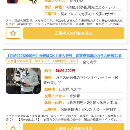
交通アクセス：
長谷野駅
求人番号：49860
休日・休暇：
<勤務形態>配属先による＜シフト＞4勤2休・5勤2休＜休日＞工場カレンダーによる
工場PR：
初めての方でも安心！充実のサポート体制で新しい一歩を踏み出せます。→ 完全個室のレオパレス寮が【無料】！初期費用も...
スマホ部品の製造で、あなたのスキルを活かしませんか？未経験の方でも安心の研修があ
ります！具体的には、セラミック製の電子部品の加工や研磨、検査、検品といった作業で
す。機械を操作する作業が中心となり...
工場求人の詳細を見る
【月給22万2000円】未経験OK！即入寮可！個室寮完備のガラス研磨工場
研磨
寮費無料
工場スタッフ・工場内作業
加工
…全て表示
給与：
時給1,200円
職種：
ガラス研磨機のマシンオペレーター・検
査作業など
勤務地：
山形県 米沢市
交通アクセス：
米沢駅
求人番号：51565
休日・休暇：
＜勤務形態＞2交替＜休日＞工場カレンダーによる
工場PR：
お悩み解決！安心のサポート体制で、新しい一歩を踏み出しませんか？☆応募後のご相談は7割の方が利用！不安なことは何で...
スマホで簡単応募！未経験OKの工場ワーク！☆即入寮・即採用・即入社OK！履歴書も不
要です！【具体的には？】→石英ガラスの研磨機の操作や、製品の検査がメインです。→
機械操作は、丁寧な研修があるので...
工場求人の詳細を見る