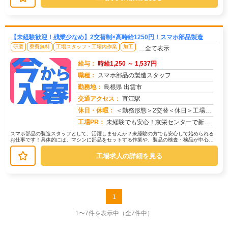
【未経験歓迎！残業少なめ】2交替制×高時給1250円！スマホ部品製造
研磨
寮費無料
工場スタッフ・工場内作業
加工
…全て表示
給与：
時給1,250 ～ 1,537円
職種：
スマホ部品の製造スタッフ
勤務地：
島根県 出雲市
交通アクセス：
直江駅
求人番号：49717
休日・休暇：
＜勤務形態＞2交替＜休日＞工場カレンダーによる
工場PR：
未経験でも安心！京栄センターで新しい一歩を踏み出してみませんか？→2000名以上の紹介実績があり、充実のサポート体...
スマホ部品の製造スタッフとして、活躍しませんか？未経験の方でも安心して始められる
お仕事です！具体的には、マシンに部品をセットする作業や、製品の検査・検品が中心で
す。難しい操作は一切ありません。→...
工場求人の詳細を見る
1
1〜7件を表示中
（全7件中）