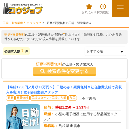
お気に入り
閲覧履歴
工場・製造業求人 コウジョブ
研磨×寮費無料の工場・製造業求人
研磨×寮費無料
の工場・製造業求人情報が
7
件あります！勤務地や職種、こだわり条
件からあなたにぴったりの求人情報を掲載しています！
7
公開求人数
件
研磨×寮費無料
の工場・製造業求人
検索条件を変更する
【時給1250円／月収32万円〜】日勤のみ！寮費無料＆赴任旅費支給で高収
入を実現！電子部品製造スタッフ
研磨
寮費無料
工場スタッフ・工場内作業
加工
…全て表示
給与：
時給1,250 ～ 1,537円
職種：
小型の電子機器に使用する部品製造スタ
ッフ
勤務地：
島根県 出雲市