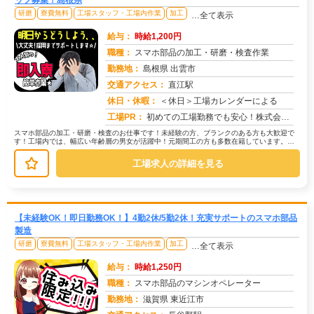
ッフ募集！島根県
研磨
寮費無料
工場スタッフ・工場内作業
加工
…全て表示
給与：
時給1,200円
職種：
スマホ部品の加工・研磨・検査作業
勤務地：
島根県 出雲市
交通アクセス：
直江駅
求人番号：49718
休日・休暇：
＜休日＞工場カレンダーによる
工場PR：
初めての工場勤務でも安心！株式会社京栄センターで、新しい一歩を踏み出してみませんか？充実のサポート体制で、あなたの...
スマホ部品の加工・研磨・検査のお仕事です！未経験の方、ブランクのある方も大歓迎で
す！工場内では、幅広い年齢層の男女が活躍中！元期間工の方も多数在籍しています。具
体的な仕事内容は、スマホ部品の加工...
工場求人の詳細を見る
【未経験OK！即日勤務OK！】4勤2休/5勤2休！充実サポートのスマホ部品
製造
研磨
寮費無料
工場スタッフ・工場内作業
加工
…全て表示
給与：
時給1,250円
職種：
スマホ部品のマシンオペレーター
勤務地：
滋賀県 東近江市