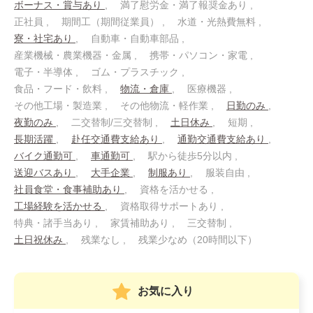
ボーナス・賞与あり
満了慰労金・満了報奨金あり
正社員
期間工（期間従業員）
水道・光熱費無料
寮・社宅あり
自動車・自動車部品
産業機械・農業機器・金属
携帯・パソコン・家電
電子・半導体
ゴム・プラスチック
食品・フード・飲料
物流・倉庫
医療機器
その他工場・製造業
その他物流・軽作業
日勤のみ
夜勤のみ
二交替制/三交替制
土日休み
短期
長期活躍
赴任交通費支給あり
通勤交通費支給あり
バイク通勤可
車通勤可
駅から徒歩5分以内
送迎バスあり
大手企業
制服あり
服装自由
社員食堂・食事補助あり
資格を活かせる
工場経験を活かせる
資格取得サポートあり
特典・諸手当あり
家賃補助あり
三交替制
土日祝休み
残業なし
残業少なめ（20時間以下）
お気に入り