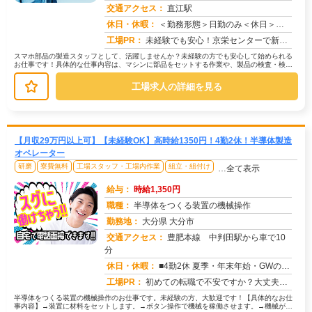
交通アクセス：
直江駅
求人番号：49604
休日・休暇：
＜勤務形態＞日勤のみ＜休日＞工場カレンダーによる
工場PR：
未経験でも安心！京栄センターで新しい一歩を踏み出してみませんか？→2000人以上の紹介実績があり、安心してスタート...
スマホ部品の製造スタッフとして、活躍しませんか？未経験の方でも安心して始められる
お仕事です！具体的な仕事内容は、マシンに部品をセットする作業や、製品の検査・検品
など。→ 機械操作はシンプルで、丁...
工場求人の詳細を見る
【月収29万円以上可】【未経験OK】高時給1350円！4勤2休！半導体製造
オペレーター
研磨
寮費無料
工場スタッフ・工場内作業
組立・組付け
…全て表示
給与：
時給1,350円
職種：
半導体をつくる装置の機械操作
勤務地：
大分県 大分市
交通アクセス：
豊肥本線 中判田駅から車で10
分
求人番号：51811
休日・休暇：
■4勤2休 夏季・年末年始・GWの長期休みあり
工場PR：
初めての転職で不安ですか？大丈夫！株式会社京栄センターなら、90%の方が不安を解消して活躍しています！☆赴任費用は...
半導体をつくる装置の機械操作のお仕事です。未経験の方、大歓迎です！【具体的なお仕
事内容】→装置に材料をセットします。→ボタン操作で機械を稼働させます。→機械が止