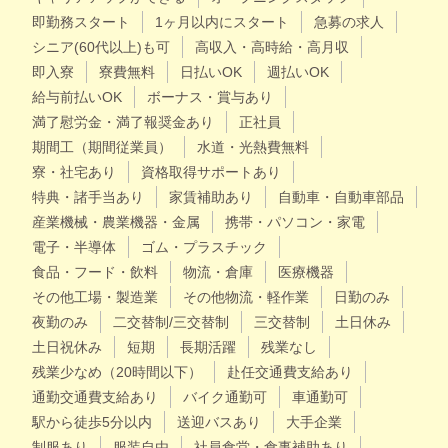
即勤務スタート
1ヶ月以内にスタート
急募の求人
シニア(60代以上)も可
高収入・高時給・高月収
即入寮
寮費無料
日払いOK
週払いOK
給与前払いOK
ボーナス・賞与あり
満了慰労金・満了報奨金あり
正社員
期間工（期間従業員）
水道・光熱費無料
寮・社宅あり
資格取得サポートあり
特典・諸手当あり
家賃補助あり
自動車・自動車部品
産業機械・農業機器・金属
携帯・パソコン・家電
電子・半導体
ゴム・プラスチック
食品・フード・飲料
物流・倉庫
医療機器
その他工場・製造業
その他物流・軽作業
日勤のみ
夜勤のみ
二交替制/三交替制
三交替制
土日休み
土日祝休み
短期
長期活躍
残業なし
残業少なめ（20時間以下）
赴任交通費支給あり
通勤交通費支給あり
バイク通勤可
車通勤可
駅から徒歩5分以内
送迎バスあり
大手企業
制服あり
服装自由
社員食堂・食事補助あり