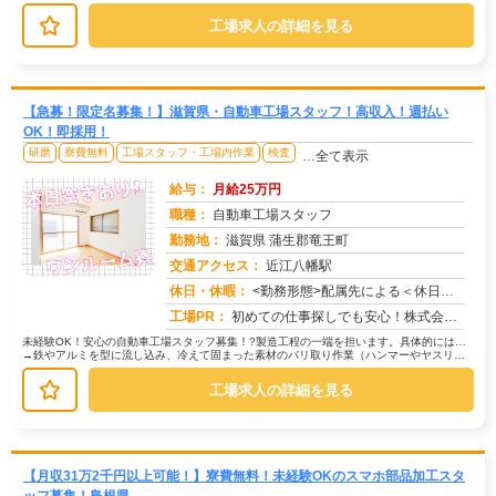
まったら、部品を取り出します。研修...
工場求人の詳細を見る
【急募！限定名募集！】滋賀県・自動車工場スタッフ！高収入！週払い
OK！即採用！
研磨
寮費無料
工場スタッフ・工場内作業
検査
…全て表示
給与：
月給25万円
職種：
自動車工場スタッフ
勤務地：
滋賀県 蒲生郡竜王町
交通アクセス：
近江八幡駅
求人番号：49923
休日・休暇：
<勤務形態>配属先による＜休日＞土日・年間休日121日/会社カレンダーによる/長期休暇/GW /夏季/ 年末年始
工場PR：
初めての仕事探しでも安心！株式会社京栄センターで、新しい一歩を踏み出してみませんか？→ 当日面接OK！スピーディー...
未経験OK！安心の自動車工場スタッフ募集！?製造工程の一端を担います。具体的には…
→鉄やアルミを型に流し込み、冷えて固まった素材のバリ取り作業（ハンマーやヤスリを
使用）→機械に素材を入れ、削り出...
工場求人の詳細を見る
【月収31万2千円以上可能！】寮費無料！未経験OKのスマホ部品加工スタ