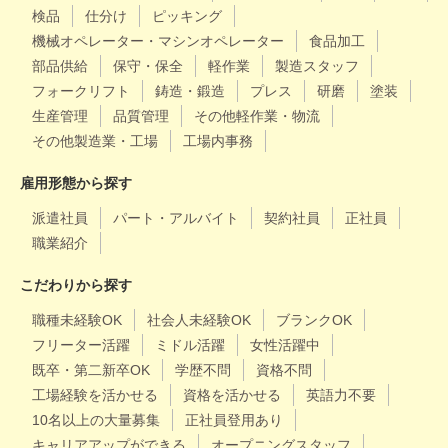
検品
仕分け
ピッキング
機械オペレーター・マシンオペレーター
食品加工
部品供給
保守・保全
軽作業
製造スタッフ
フォークリフト
鋳造・鍛造
プレス
研磨
塗装
生産管理
品質管理
その他軽作業・物流
その他製造業・工場
工場内事務
雇用形態から探す
派遣社員
パート・アルバイト
契約社員
正社員
職業紹介
こだわりから探す
職種未経験OK
社会人未経験OK
ブランクOK
フリーター活躍
ミドル活躍
女性活躍中
既卒・第二新卒OK
学歴不問
資格不問
工場経験を活かせる
資格を活かせる
英語力不要
10名以上の大量募集
正社員登用あり
キャリアアップができる
オープニングスタッフ