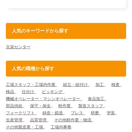
人気のキーワードから探す
京栄センター
人気の職種から探す
工場スタッフ・工場内作業
組立・組付け
加工
検査
検品
仕分け
ピッキング
機械オペレーター・マシンオペレーター
食品加工
部品供給
保守・保全
軽作業
製造スタッフ
フォークリフト
鋳造・鍛造
プレス
研磨
塗装
生産管理
品質管理
その他軽作業・物流
その他製造業・工場
工場内事務