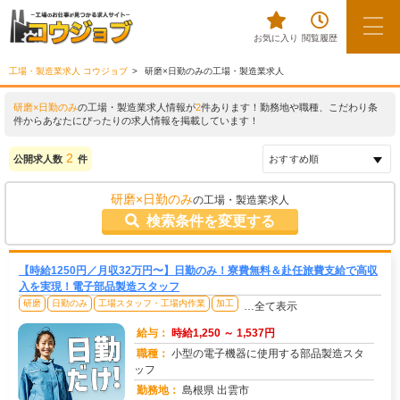
お気に入り
閲覧履歴
工場・製造業求人 コウジョブ
研磨×日勤のみの工場・製造業求人
研磨×日勤のみ
の工場・製造業求人情報が
2
件あります！勤務地や職種、こだわり条
件からあなたにぴったりの求人情報を掲載しています！
2
公開求人数
件
研磨×日勤のみ
の工場・製造業求人
検索条件を変更する
【時給1250円／月収32万円〜】日勤のみ！寮費無料＆赴任旅費支給で高収
入を実現！電子部品製造スタッフ
研磨
日勤のみ
工場スタッフ・工場内作業
加工
…全て表示
給与：
時給1,250 ～ 1,537円
職種：
小型の電子機器に使用する部品製造スタ
ッフ
勤務地：
島根県 出雲市