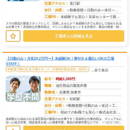
交通アクセス：
直江駅
求人番号：49604
休日・休暇：
＜勤務形態＞日勤のみ＜休日＞工場カレンダーによる
工場PR：
未経験でも安心！京栄センターで新しい一歩を踏み出してみませんか？→2000人以上の紹介実績があり、安心してスタート...
スマホ部品の製造スタッフとして、活躍しませんか？未経験の方でも安心して始められる
お仕事です！具体的な仕事内容は、マシンに部品をセットする作業や、製品の検査・検品
など。→ 機械操作はシンプルで、丁...
工場求人の詳細を見る
【日勤のみ！月収29.2万円〜】未経験OK！寮付き＆週払いOKの工場
STAFF！
研磨
日勤のみ
工場スタッフ・工場内作業
組立・組付け
…全て表示
給与：
時給1,300円
職種：
油圧部品の製造作業
勤務地：
兵庫県 加東市
交通アクセス：
社町駅
求人番号：49485
休日・休暇：
<勤務形態>日勤のみ＜休日＞工場カレンダーによる
工場PR：
初めての転職でも安心！株式会社京栄センターで新しい一歩を踏み出してみませんか？→家具付き寮が用意されているので、す...
未経験から始められる油圧部品の製造のお仕事です！具体的な仕事内容は、マニュアルに
沿った組立作業、測定器具を使った検査作業、製品の研磨作業などです。一つひとつの作
業はシンプルで、先輩社員が丁寧に指...