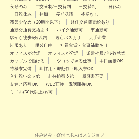
夜勤のみ
二交替制/三交替制
三交替制
土日休み
土日祝休み
短期
長期活躍
残業なし
残業少なめ（20時間以下）
赴任交通費支給あり
通勤交通費支給あり
バイク通勤可
車通勤可
駅から徒歩5分以内
送迎バスあり
大手企業
制服あり
服装自由
社員食堂・食事補助あり
オフィスが禁煙
オフィスが分煙
派遣社員が多数就業
カップルで働ける
コツコツできる仕事
本日面接OK
待機寮完備
即採用・即赴任・即入寮OK
入社祝い金支給
赴任旅費支給
履歴書不要
友達と応募OK
WEB面接・電話面接OK
ミドル(50代以上)も可
住み込み・寮付き求人はスミジョブ