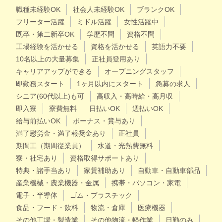
職種未経験OK
社会人未経験OK
ブランクOK
フリーター活躍
ミドル活躍
女性活躍中
既卒・第二新卒OK
学歴不問
資格不問
工場経験を活かせる
資格を活かせる
英語力不要
10名以上の大量募集
正社員登用あり
キャリアアップができる
オープニングスタッフ
即勤務スタート
1ヶ月以内にスタート
急募の求人
シニア(60代以上)も可
高収入・高時給・高月収
即入寮
寮費無料
日払いOK
週払いOK
給与前払いOK
ボーナス・賞与あり
満了慰労金・満了報奨金あり
正社員
期間工（期間従業員）
水道・光熱費無料
寮・社宅あり
資格取得サポートあり
特典・諸手当あり
家賃補助あり
自動車・自動車部品
産業機械・農業機器・金属
携帯・パソコン・家電
電子・半導体
ゴム・プラスチック
食品・フード・飲料
物流・倉庫
医療機器
その他工場・製造業
その他物流・軽作業
日勤のみ