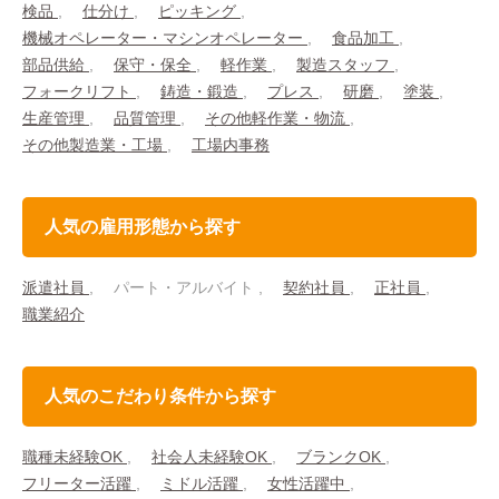
検品
仕分け
ピッキング
機械オペレーター・マシンオペレーター
食品加工
部品供給
保守・保全
軽作業
製造スタッフ
フォークリフト
鋳造・鍛造
プレス
研磨
塗装
生産管理
品質管理
その他軽作業・物流
その他製造業・工場
工場内事務
人気の雇用形態から探す
派遣社員
パート・アルバイト
契約社員
正社員
職業紹介
人気のこだわり条件から探す
職種未経験OK
社会人未経験OK
ブランクOK
フリーター活躍
ミドル活躍
女性活躍中