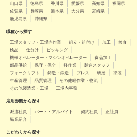
山口県
徳島県
香川県
愛媛県
高知県
福岡県
佐賀県
長崎県
熊本県
大分県
宮崎県
鹿児島県
沖縄県
職種から探す
工場スタッフ・工場内作業
組立・組付け
加工
検査
検品
仕分け
ピッキング
機械オペレーター・マシンオペレーター
食品加工
部品供給
保守・保全
軽作業
製造スタッフ
フォークリフト
鋳造・鍛造
プレス
研磨
塗装
生産管理
品質管理
その他軽作業・物流
その他製造業・工場
工場内事務
雇用形態から探す
派遣社員
パート・アルバイト
契約社員
正社員
職業紹介
こだわりから探す