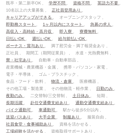
既卒・第二新卒OK
学歴不問
資格不問
英語力不要
10名以上の大量募集
正社員登用あり
キャリアアップができる
オープニングスタッフ
即勤務スタート
1ヶ月以内にスタート
急募の求人
高収入・高時給・高月収
即入寮
寮費無料
日払いOK
週払いOK
給与前払いOK
ボーナス・賞与あり
満了慰労金・満了報奨金あり
正社員
期間工（期間従業員）
水道・光熱費無料
寮・社宅あり
自動車・自動車部品
産業機械・農業機器・金属
携帯・パソコン・家電
電子・半導体
ゴム・プラスチック
食品・フード・飲料
物流・倉庫
医療機器
その他工場・製造業
その他物流・軽作業
日勤のみ
夜勤のみ
二交替制/三交替制
土日休み
短期
長期活躍
赴任交通費支給あり
通勤交通費支給あり
バイク通勤可
車通勤可
駅から徒歩5分以内
送迎バスあり
大手企業
制服あり
服装自由
社員食堂・食事補助あり
資格を活かせる
工場経験を活かせる
資格取得サポートあり