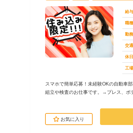
給
職
勤
交
休
求人番号：51289
工場
スマホで簡単応募！未経験OKの自動車
組立や検査のお仕事です。→プレス、ボ
を扱います。☆ライ...
お気に入り