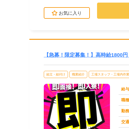
お気に入り
【急募！限定募集！】高時給1800円！
組立・組付け
職業紹介
工場スタッフ・工場内作
給
職
勤
交