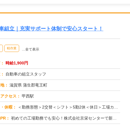
動車組立｜充実サポート体制で安心スタート！
業
軽作業
…全て表示
与：
時給1,900円
種：
自動車の組立スタッフ
務地：
滋賀県 蒲生郡竜王町
通アクセス：
甲西駅
日・休暇：
＜勤務形態＞2交替＜シフト＞5勤2休＜休日＞工場カレンダーによる/長期休暇/GW /夏季/ 年末年始
PR：
初めての工場勤務でも安心！株式会社京栄センターで新しい一歩を踏み出しませんか？→未経験者多数活躍中！先輩たちも最初...