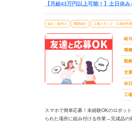
【月給43万円以上可能！】土日休
組立・組付け
職業紹介
工場スタッフ・工場内作
給
職
勤
交
休
求人番号：50433
工場
スマホで簡単応募！未経験OKのロボッ
られた場所に組み付ける作業→完成品の
タンを押すだけの作...