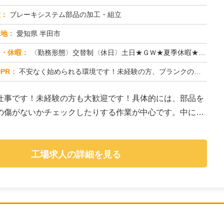
種：
ブレーキシステム部品の加工・組立
務地：
愛知県 半田市
日・休暇：
〈勤務形態〉交替制〈休日〉土日★ＧＷ★夏季休暇★冬季休暇★年末年始
PR：
不安なく始められる環境です！未経験の方、ブランクのある方も大歓迎！充実の研修でしっかりサポートします。20代、30...
仕事です！未経験の方も大歓迎です！具体的には、部品を
の傷がないかチェックしたりする作業が中心です。中に
工場求人の詳細を見る