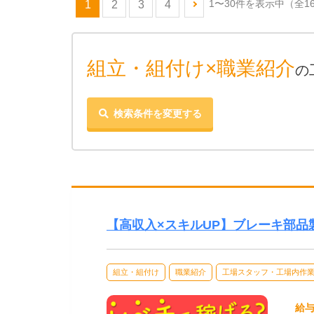
1〜30件を表示中
（全1
1
2
3
4
組立・組付け×職業紹介
の
検索条件を変更する
【高収入×スキルUP】ブレーキ部
組立・組付け
職業紹介
工場スタッフ・工場内作
給