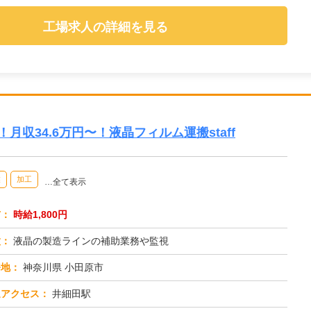
工場求人の詳細を見る
月収34.6万円〜！液晶フィルム運搬staff
業
加工
…全て表示
与：
時給1,800円
種：
液晶の製造ラインの補助業務や監視
務地：
神奈川県 小田原市
通アクセス：
井細田駅