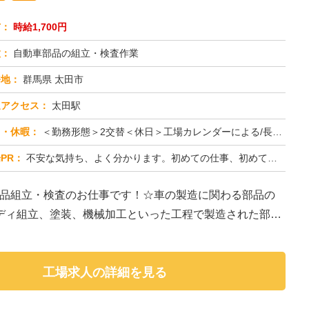
与：
時給1,700円
種：
自動車部品の組立・検査作業
務地：
群馬県 太田市
通アクセス：
太田駅
日・休暇：
＜勤務形態＞2交替＜休日＞工場カレンダーによる/長期休暇/GW /夏季/ 年末年始
PR：
不安な気持ち、よく分かります。初めての仕事、初めての場所…でも大丈夫！☆未経験者多数活躍中！☆経験やスキルは一切問...
部品組立・検査のお仕事です！☆車の製造に関わる部品の
ディ組立、塗装、機械加工といった工程で製造された部品
工場求人の詳細を見る