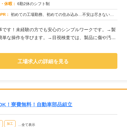
日・休暇：
6勤2休のシフト制
PR：
初めての工場勤務、初めての住み込み…不安は尽きないですよね。でも大丈夫！株式会社京栄センターなら、あなたをしっかり...
事です！未経験の方でも安心のシンプルワークです。→製
簡単な操作を学びます。→目視検査では、製品に傷や汚れ
工場求人の詳細を見る
OK！寮費無料！自動車部品組立
業
加工
…全て表示