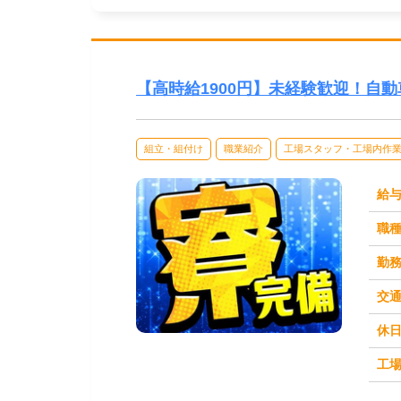
【高時給1900円】未経験歓迎！自
組立・組付け
職業紹介
工場スタッフ・工場内作
給
職
勤
交
休
求人番号：49936
工場