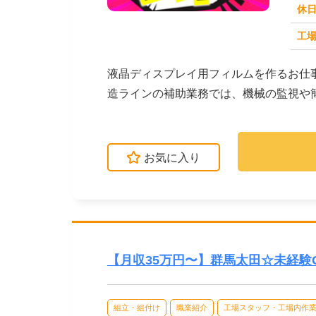
休
求人番号：51067
工場
液晶ディスプレイ用フィルムを作るお仕
造ラインの補助業務では、機械の監視や
がないか確認します...
お気に入り
【月収35万円〜】群馬太田☆未経験
組立・組付け
職業紹介
工場スタッフ・工場内作