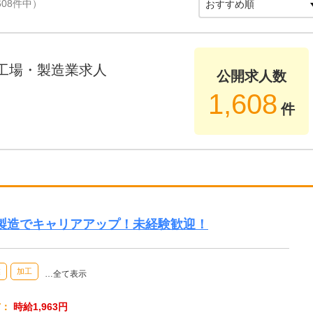
608件中）
工場・製造業求人
公開求人数
1,608
件
品製造でキャリアアップ！未経験歓迎！
業
加工
…全て表示
与：
時給1,963円