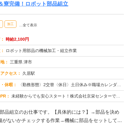
み＆寮完備！ロボット部品組立
業
加工
…全て表示
与：
時給2,100円
種：
ロボット用部品の機械加工・組立作業
務地：
三重県 津市
通アクセス：
久居駅
日・休暇：
〈勤務形態〉2交替〈休日〉土日休み※職場カレンダーによる
PR：
未経験からでも安心スタート！株式会社京栄センターで新しい一歩を踏み出しませんか？→経験・学歴・スキルは一切不問です...
ト部品組立のお仕事です。【具体的には？】→部品を決め
傷がないかチェックする作業→機械に部品をセットしてボ