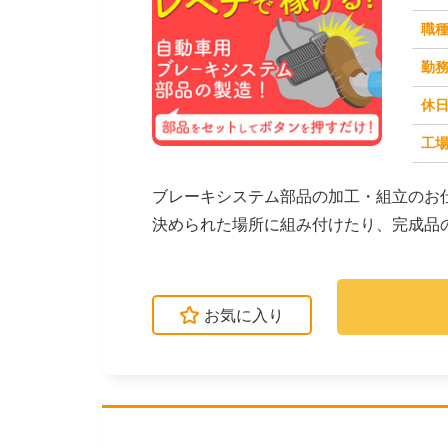
職
勤
休
工場
求人番号：50187
ブレーキシステム部品の加工・組立のお
決められた場所に組み付けたり、完成品
は、部品をセットして...
お気に入り