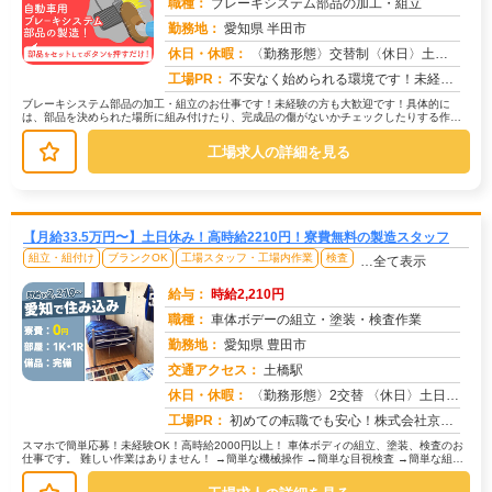
職種：
ブレーキシステム部品の加工・組立
勤務地：
愛知県 半田市
休日・休暇：
〈勤務形態〉交替制〈休日〉土日★ＧＷ★夏季休暇★冬季休暇★年末年始
求人番号：50187
工場PR：
不安なく始められる環境です！未経験の方、ブランクのある方も大歓迎！充実の研修でしっかりサポートします。20代、30...
ブレーキシステム部品の加工・組立のお仕事です！未経験の方も大歓迎です！具体的に
は、部品を決められた場所に組み付けたり、完成品の傷がないかチェックしたりする作業
が中心です。中には、部品をセットして...
工場求人の詳細を見る
【月給33.5万円〜】土日休み！高時給2210円！寮費無料の製造スタッフ
組立・組付け
ブランクOK
工場スタッフ・工場内作業
検査
…全て表示
給与：
時給2,210円
職種：
車体ボデーの組立・塗装・検査作業
勤務地：
愛知県 豊田市
交通アクセス：
土橋駅
求人番号：50147
休日・休暇：
〈勤務形態〉2交替 〈休日〉土日休み ※職場カレンダーによる
工場PR：
初めての転職でも安心！株式会社京栄センターで新しい一歩を踏み出してみませんか？ → 専属コーディネーターが就業ま...
スマホで簡単応募！未経験OK！高時給2000円以上！ 車体ボディの組立、塗装、検査のお
仕事です。 難しい作業はありません！ →簡単な機械操作 →簡単な目視検査 →簡単な組立
作業 未経験の方...