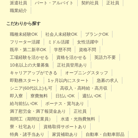
派遣社員
パート・アルバイト
契約社員
正社員
職業紹介
こだわりから探す
職種未経験OK
社会人未経験OK
ブランクOK
フリーター活躍
ミドル活躍
女性活躍中
既卒・第二新卒OK
学歴不問
資格不問
工場経験を活かせる
資格を活かせる
英語力不要
10名以上の大量募集
正社員登用あり
キャリアアップができる
オープニングスタッフ
即勤務スタート
1ヶ月以内にスタート
急募の求人
シニア(60代以上)も可
高収入・高時給・高月収
即入寮
寮費無料
日払いOK
週払いOK
給与前払いOK
ボーナス・賞与あり
満了慰労金・満了報奨金あり
正社員
期間工（期間従業員）
水道・光熱費無料
寮・社宅あり
資格取得サポートあり
特典・諸手当あり
家賃補助あり
自動車・自動車部品