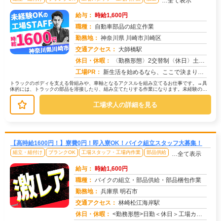
…全て表示
給与：
時給1,600円
職種：
自動車部品の組立作業
勤務地：
神奈川県 川崎市川崎区
交通アクセス：
大師橋駅
求人番号：50761
休日・休暇：
〈勤務形態〉2交替制〈休日〉土日(週休２日制)★ＧＷ★夏季休暇★冬季休暇★年末年始
工場PR：
新生活を始めるなら、ここで決まり！→初期費用0円の家具付き個室寮をご用意！テレビ、エアコン、冷蔵庫など生活に必要な...
トラックのボディを支える骨組みや、車軸となるアクスルを組み立てるお仕事です。→具
体的には、トラックの部品を溶接したり、組み立てたりする作業になります。未経験の方
でも安心して始められるよう、研修制...
工場求人の詳細を見る
【高時給1600円！】寮費0円！即入寮OK！バイク組立スタッフ大募集！
組立・組付け
ブランクOK
工場スタッフ・工場内作業
部品供給
…全て表示
給与：
時給1,600円
職種：
バイクの組立・部品供給・部品梱包作業
勤務地：
兵庫県 明石市
交通アクセス：
林崎松江海岸駅
求人番号：49456
休日・休暇：
<勤務形態>日勤＜休日＞工場カレンダーによる/長期休暇/GW /夏季/ 年末年始