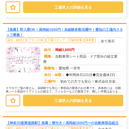
目で見てチェックします。→不良...
工場求人の詳細を見る
【急募】即入寮OK！高時給1600円！未経験多数活躍中！愛知の工場内スタ
ッフ募集！
組立・組付け
ブランクOK
工場スタッフ・工場内作業
軽作業
…全て表示
給与：
時給1,600円
職種：
自動車用シート部品・ドア部分の組立業
務
勤務地：
愛知県 一宮市
休日・休暇：
◆年間休日121日◆完全週休2日制（土曜日、日曜日）◆GW◆夏季◆年末年始休暇 ◆年次有給休暇
求人番号：50282
工場PR：
初めての方でも安心！株式会社京栄センターで新しい一歩を踏み出しませんか？→ 未経験者多数活躍中！経験やスキルは問い...
スマホでご覧の皆さん、未経験でも安心！車部品の製造のお仕事です。具体的には、自動
車シート部品やドアトリムの組立て、フィルターなどの製造です。難しい作業はありませ
ん。丁寧に指導しますので、未経験の...
工場求人の詳細を見る
【神奈川/産業道路駅】急募！寮付き！高時給1600円〜の自動車部品組立
組立・組付け
ブランクOK
工場スタッフ・工場内作業
加工