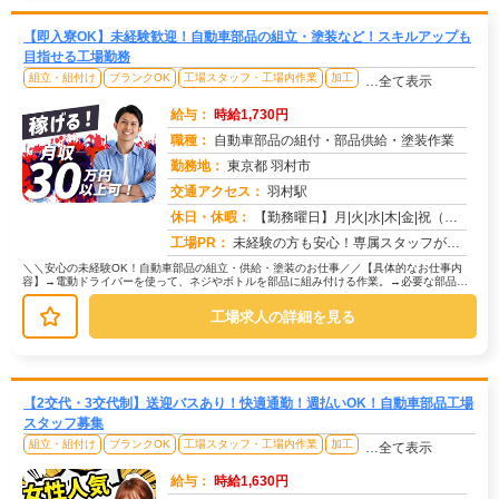
【即入寮OK】未経験歓迎！自動車部品の組立・塗装など！スキルアップも
目指せる工場勤務
組立・組付け
ブランクOK
工場スタッフ・工場内作業
加工
…全て表示
給与：
時給1,730円
職種：
自動車部品の組付・部品供給・塗装作業
勤務地：
東京都 羽村市
交通アクセス：
羽村駅
求人番号：50698
休日・休暇：
【勤務曜日】月|火|水|木|金|祝（工場カレンダーに準ずる）【休日・休暇】土日休み（GW休暇・夏季休暇・年末年始休...
工場PR：
未経験の方も安心！専属スタッフが就業まで徹底サポート！初めての工場勤務や住込み勤務でも大丈夫！→ 担当スタッフが丁...
＼＼安心の未経験OK！自動車部品の組立・供給・塗装のお仕事／／【具体的なお仕事内
容】→電動ドライバーを使って、ネジやボトルを部品に組み付ける作業。→必要な部品を
運ぶ、シンプルで負担の少ない作業。...
工場求人の詳細を見る
【2交代・3交代制】送迎バスあり！快適通勤！週払いOK！自動車部品工場
スタッフ募集
組立・組付け
ブランクOK
工場スタッフ・工場内作業
加工
…全て表示
給与：
時給1,630円