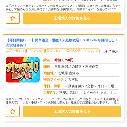
大手バイクメーカーで、2輪バイクの製造スタッフとして活躍しませんか？未経験の方でも
安心して始められるお仕事です！具体的な仕事内容は、電動ドライバーを使ってバイク部
品の組付けや組立、完成品の検査・...
工場求人の詳細を見る
【即日勤務OK！】簡単組立・運搬！未経験歓迎！スキルUPも目指せる！
充実研修あり！
組立・組付け
ブランクOK
工場スタッフ・工場内作業
ピッキング
…全て表示
給与：
時給1,750円
職種：
自動車部品の組立・運搬作業
勤務地：
茨城県 古河市
交通アクセス：
古河駅
求人番号：51136
休日・休暇：
＜勤務形態＞2交替＜休日＞工場カレンダーによる
工場PR：
不安な気持ち、よく分かります。お金や持ち物、経験がなくても大丈夫！→ 株式会社京栄センターでは、未経験者多数活躍中...
国内シェアNo.1のトラックメーカーで、安心の正社員として働きませんか？【具体的なお
仕事内容】→大型・中型トラックの製造に関わる、組立と部品運搬のお仕事です。→電動
ドライバーを使って、部品を組み...
工場求人の詳細を見る