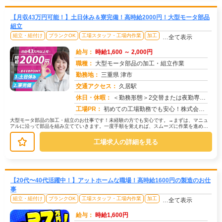
【月収43万円可能！】土日休み＆寮完備！高時給2000円！大型モータ部品
組立
組立・組付け
ブランクOK
工場スタッフ・工場内作業
加工
…全て表示
給与：
時給1,600 ～ 2,000円
職種：
大型モータ部品の加工・組立作業
勤務地：
三重県 津市
交通アクセス：
久居駅
求人番号：50432
休日・休暇：
＜勤務形態＞2交替または夜勤専属＜休日＞土日休み※職場カレンダーによる
工場PR：
初めての工場勤務でも安心！株式会社京栄センターで新しい一歩を踏み出しませんか？→未経験者多数活躍中！経験やスキルは...
大型モータ部品の加工・組立のお仕事です！未経験の方でも安心です。→まずは、マニュ
アルに沿って部品を組み立てていきます。一度手順を覚えれば、スムーズに作業を進めら
れますよ。→機械を使った加工作業も...
工場求人の詳細を見る
【20代〜40代活躍中！】アットホームな職場！高時給1600円の製造のお仕
事
組立・組付け
ブランクOK
工場スタッフ・工場内作業
加工
…全て表示
給与：
時給1,600円