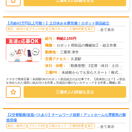
工場求人の詳細を見る
【月給43万円以上可能！】土日休み＆寮完備！ロボット部品組立
組立・組付け
ブランクOK
工場スタッフ・工場内作業
加工
…全て表示
給与：
時給2,100円
職種：
ロボット用部品の機械加工・組立作業
勤務地：
三重県 津市
交通アクセス：
久居駅
求人番号：50433
休日・休暇：
〈勤務形態〉2交替〈休日〉土日休み※職場カレンダーによる
工場PR：
未経験からでも安心スタート！株式会社京栄センターで新しい一歩を踏み出しませんか？→経験・学歴・スキルは一切不問です...
スマホで簡単応募！未経験OKのロボット部品組立のお仕事です。【具体的には？】→部品
を決められた場所に組み付ける作業→完成品の傷がないかチェックする作業→機械に部品
をセットしてボタンを押すだけの作...
工場求人の詳細を見る
【2交替勤務/送迎バスあり】チームワーク抜群！アットホームな雰囲気の製
造現場
組立・組付け
ブランクOK
工場スタッフ・工場内作業
加工
…全て表示