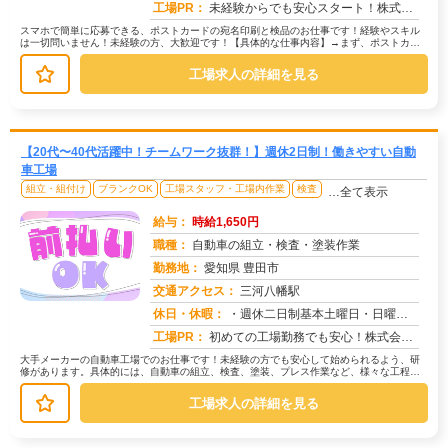
工場PR：
未経験からでも安心スタート！株式会社京栄センターで新しい一歩を踏み出してみませんか？→ 応募から最短翌日勤務開始！...
スマホで簡単に応募できる、ポストカードの宛名印刷と検品のお仕事です！経験やスキル
は一切問いません！未経験の方、大歓迎です！【具体的な仕事内容】→まず、ポストカー
ドに宛名情報を印刷します。→次に、...
工場求人の詳細を見る
【20代〜40代活躍中！チームワーク抜群！】週休2日制！働きやすい自動
車工場
組立・組付け
ブランクOK
工場スタッフ・工場内作業
検査
…全て表示
給与：
時給1,650円
職種：
自動車の組立・検査・塗装作業
勤務地：
愛知県 豊田市
交通アクセス：
三河八幡駅
求人番号：50153
休日・休暇：
・週休二日制基本土曜日・日曜日・長期休暇ありGW休暇・お盆休暇・年末年始休暇・年次有給休暇あり※配属先、工場カレン...
工場PR：
初めての工場勤務でも安心！株式会社京栄センターで、新しい一歩を踏み出してみませんか？充実のサポート体制で、あなたを...
大手メーカーの自動車工場でのお仕事です！未経験の方でも安心して始められるよう、研
修があります。具体的には、自動車の組立、検査、塗装、プレス作業など、様々な工程が
あります。募集状況によって作業内容...
工場求人の詳細を見る