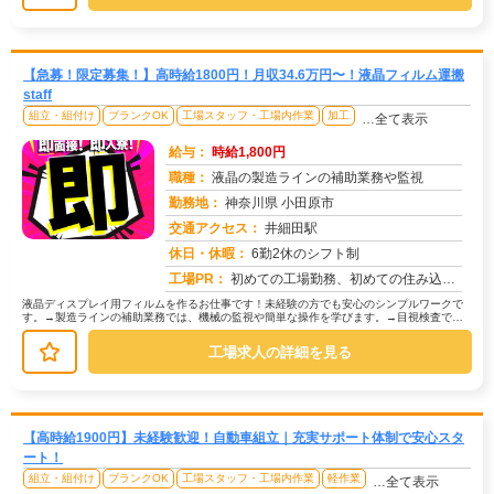
【急募！限定募集！】高時給1800円！月収34.6万円〜！液晶フィルム運搬
staff
組立・組付け
ブランクOK
工場スタッフ・工場内作業
加工
…全て表示
給与：
時給1,800円
職種：
液晶の製造ラインの補助業務や監視
勤務地：
神奈川県 小田原市
交通アクセス：
井細田駅
求人番号：51067
休日・休暇：
6勤2休のシフト制
工場PR：
初めての工場勤務、初めての住み込み…不安は尽きないですよね。でも大丈夫！株式会社京栄センターなら、あなたをしっかり...
液晶ディスプレイ用フィルムを作るお仕事です！未経験の方でも安心のシンプルワークで
す。→製造ラインの補助業務では、機械の監視や簡単な操作を学びます。→目視検査で
は、製品に傷や汚れがないか確認します...
工場求人の詳細を見る
【高時給1900円】未経験歓迎！自動車組立｜充実サポート体制で安心スタ
ート！
組立・組付け
ブランクOK
工場スタッフ・工場内作業
軽作業
…全て表示