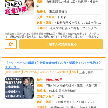
職種：
自動車部品の機械加工・熱処理・検査作
業
勤務地：
東京都 日野市
交通アクセス：
日野駅
求人番号：50736
休日・休暇：
<勤務形態>2交代もしくは3交代<休日>土日またはシフト制
工場PR：
初めての社会人の方も、ブランクのある方も安心！株式会社京栄センターで、新しい一歩を踏み出してみませんか？→充実のサ...
未経験から始められる、自動車部品の機械加工・熱処理・検査のお仕事です！具体的に
は、機械から部品を取り出し、次の機械にセットする作業を繰り返します。 1個あたり約
30秒の作業で、1時間に2000...
工場求人の詳細を見る
【アットホームな職場！】社員食堂無料！20代〜活躍中！バイク部品組立
スタッフ！
組立・組付け
ブランクOK
工場スタッフ・工場内作業
検査
…全て表示
給与：
時給1,700円
職種：
2輪バイク部品の組付・組立・検査作業
勤務地：
熊本県 菊池郡大津町
交通アクセス：
宮地
求人番号：50026
休日・休暇：
＜勤務形態＞シフト制＜シフト＞5勤２休＜休日＞土日長期休暇GW 夏季 年末年始
工場PR：
未経験からでも安心スタート！株式会社京栄センターで新しい一歩を踏み出しませんか？→ 経験・学歴・スキルは一切不問で...