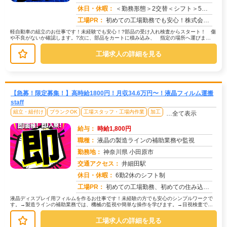
求人番号：49936
休日・休暇：
＜勤務形態＞2交替＜シフト＞5勤2休＜休日＞工場カレンダーによる/長期休暇/GW /夏季/ 年末年始
工場PR：
初めての工場勤務でも安心！株式会社京栄センターで新しい一歩を踏み出しませんか？→未経験者多数活躍中！先輩たちも最初...
軽自動車の組立のお仕事です！未経験でも安心！?部品の受け入れ検査からスタート！ 傷
や不良がないか確認します。?次に、部品をカートに積み込み、 指定の場所へ運びま
す。?最後は倉庫から必要な部品を探...
工場求人の詳細を見る
【急募！限定募集！】高時給1800円！月収34.6万円〜！液晶フィルム運搬
staff
組立・組付け
ブランクOK
工場スタッフ・工場内作業
加工
…全て表示
給与：
時給1,800円
職種：
液晶の製造ラインの補助業務や監視
勤務地：
神奈川県 小田原市
交通アクセス：
井細田駅
求人番号：51067
休日・休暇：
6勤2休のシフト制
工場PR：
初めての工場勤務、初めての住み込み…不安は尽きないですよね。でも大丈夫！株式会社京栄センターなら、あなたをしっかり...
液晶ディスプレイ用フィルムを作るお仕事です！未経験の方でも安心のシンプルワークで
す。→製造ラインの補助業務では、機械の監視や簡単な操作を学びます。→目視検査で
は、製品に傷や汚れがないか確認します...
工場求人の詳細を見る