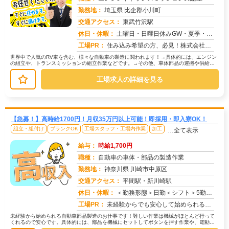
勤務地：
埼玉県 比企郡小川町
交通アクセス：
東武竹沢駅
求人番号：51050
休日・休暇：
土曜日・日曜日休みGW・夏季・年末年始休暇あり
工場PR：
住み込み希望の方、必見！株式会社京栄センターでは、2000人以上の紹介実績があります。→全国2500件以上の格安寮...
世界中で人気のRV車を含む、様々な自動車の製造に関われます！→具体的には、エンジン
の組立や、トランスミッションの組立作業などです。→その他、車体部品の運搬や供給、
機械操作、完成品の検査など、あな...
工場求人の詳細を見る
【急募！】高時給1700円！月収35万円以上可能！即採用・即入寮OK！
組立・組付け
ブランクOK
工場スタッフ・工場内作業
加工
…全て表示
給与：
時給1,700円
職種：
自動車の車体・部品の製造作業
勤務地：
神奈川県 川崎市中原区
交通アクセス：
平間駅・新川崎駅
求人番号：50769
休日・休暇：
＜勤務形態＞日勤＜シフト＞5勤２休＜休日＞土日長期休暇GW 夏季 年末年始
工場PR：
未経験からでも安心して始められるお仕事です！→ 経験・学歴・スキルは一切不問です！未経験で活躍している方が多数いま...
未経験から始められる自動車部品製造のお仕事です！難しい作業は機械がほとんど行って
くれるので安心です。具体的には、部品を機械にセットしてボタンを押す作業や、電動ド
ライバーを使って部品を組み付ける作...