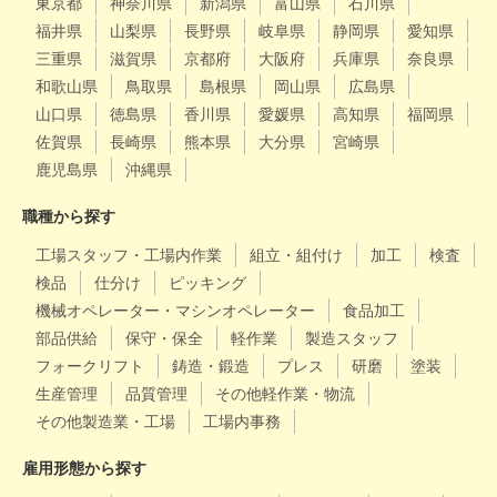
東京都
神奈川県
新潟県
富山県
石川県
福井県
山梨県
長野県
岐阜県
静岡県
愛知県
三重県
滋賀県
京都府
大阪府
兵庫県
奈良県
和歌山県
鳥取県
島根県
岡山県
広島県
山口県
徳島県
香川県
愛媛県
高知県
福岡県
佐賀県
長崎県
熊本県
大分県
宮崎県
鹿児島県
沖縄県
職種から探す
工場スタッフ・工場内作業
組立・組付け
加工
検査
検品
仕分け
ピッキング
機械オペレーター・マシンオペレーター
食品加工
部品供給
保守・保全
軽作業
製造スタッフ
フォークリフト
鋳造・鍛造
プレス
研磨
塗装
生産管理
品質管理
その他軽作業・物流
その他製造業・工場
工場内事務
雇用形態から探す