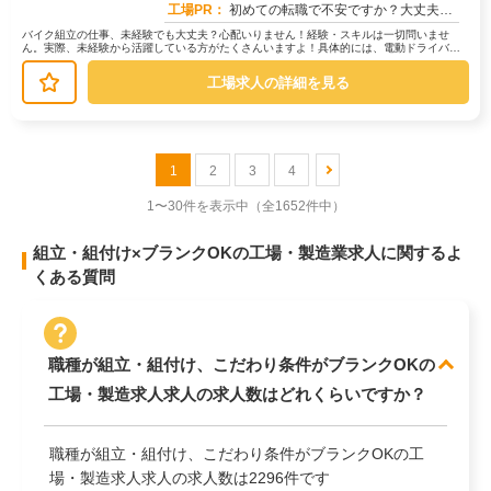
工場PR：
初めての転職で不安ですか？大丈夫！90%の方が不安を解消してスタートしています。→ 赴任費は会社が支給！→ 初期費...
バイク組立の仕事、未経験でも大丈夫？心配いりません！経験・スキルは一切問いませ
ん。実際、未経験から活躍している方がたくさんいますよ！具体的には、電動ドライバー
などの簡単な工具を使って、バイクのラ...
工場求人の詳細を見る
1
2
3
4
1〜30件を表示中
（全1652件中）
組立・組付け×ブランクOKの工場・製造業求人に関するよ
くある質問
職種が組立・組付け、こだわり条件がブランクOKの
工場・製造求人求人の求人数はどれくらいですか？
職種が組立・組付け、こだわり条件がブランクOKの工
場・製造求人求人の求人数は2296件です