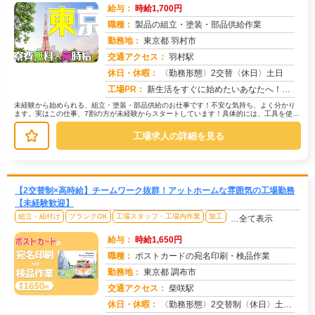
給与：
時給1,700円
職種：
製品の組立・塗装・部品供給作業
勤務地：
東京都 羽村市
交通アクセス：
羽村駅
求人番号：50760
休日・休暇：
〈勤務形態〉2交替〈休日〉土日
工場PR：
新生活をすぐに始めたいあなたへ！株式会社京栄センターでは、未経験者も安心してスタートできる環境が整っています。→最...
未経験から始められる、組立・塗装・部品供給のお仕事です！不安な気持ち、よく分かり
ます。実はこの仕事、7割の方が未経験からスタートしています！具体的には、工具を使っ
て部品を組み立てたり、塗装機械を...
工場求人の詳細を見る
【2交替制×高時給】チームワーク抜群！アットホームな雰囲気の工場勤務
【未経験歓迎】
組立・組付け
ブランクOK
工場スタッフ・工場内作業
加工
…全て表示
給与：
時給1,650円
職種：
ポストカードの宛名印刷・検品作業
勤務地：
東京都 調布市
交通アクセス：
柴咲駅
求人番号：50724
休日・休暇：
〈勤務形態〉2交替制〈休日〉土日★ＧＷ★夏季休暇★冬季休暇★年末年始