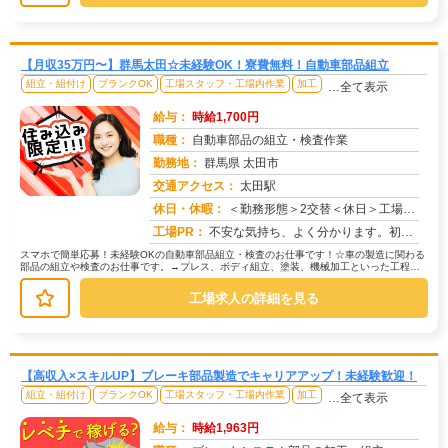
【月収35万円〜】群馬太田☆未経験OK！寮費無料！自動車部品組立
組立・組付け
ブランクOK
工場スタッフ・工場内作業
加工
…全て表示
給与：
時給1,700円
職種：
自動車部品の組立・検査作業
勤務地：
群馬県 太田市
交通アクセス：
太田駅
求人番号：51289
休日・休暇：
＜勤務形態＞2交替＜休日＞工場カレンダーによる/長期休暇/GW /夏季/ 年末年始
工場PR：
不安な気持ち、よく分かります。初めての仕事、初めての場所…でも大丈夫！☆未経験者多数活躍中！☆経験やスキルは一切問...
スマホで簡単応募！未経験OKの自動車部品組立・検査のお仕事です！☆車の製造に関わる
部品の組立や検査のお仕事です。→プレス、ボディ組立、塗装、機械加工といった工程で
製造された部品を扱います。☆ライ...
工場求人の詳細を見る
【高収入×スキルUP】ブレーキ部品製造でキャリアアップ！未経験歓迎！
組立・組付け
ブランクOK
工場スタッフ・工場内作業
加工
…全て表示
給与：
時給1,963円