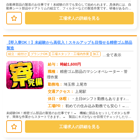
自動車部品の製造のお仕事です！未経験の方でも安心して始められます。具体的には、自
動車シート部品やドアトリムの組立て、フィルターなどの製造作業です。研修があるの
で、初めての方でも丁寧に指導します。...
工場求人の詳細を見る
【即入寮OK！】未経験から高収入！スキルアップも目指せる精密ゴム部品
製造
組立・組付け
ブランクOK
工場スタッフ・工場内作業
加工
…全て表示
給与：
時給1,600円
職種：
精密ゴム部品のマシンオペレーター・管
理作業
勤務地：
埼玉県 上尾市
交通アクセス：
上尾駅
求人番号：51024
休日・休暇：
・土日orシフト勤務もあります♪・長期休暇（GW・夏季・年末年始休暇あり）※会社カレンダーあり※祝日も平日と同様の...
工場PR：
初めての住み込み勤務でも安心！→家具付き寮が初期費用0円で利用可能！ お財布にも優しい環境です。→専属スタッフが...
未経験OK！精密ゴム部品の製造のお仕事です！→ 機械に部品をセットしてボタンを押
す、簡単な作業からスタートできます。→ 製品にキズがないか目視でチェックしたり、
部品を決められた場所に置いたりする...
工場求人の詳細を見る