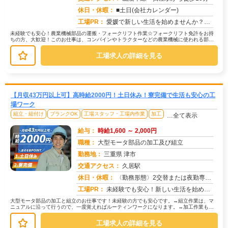
休日・休暇：
■土日(会社カレンダー)
工場PR：
愛媛で新しい生活を始めませんか？☆ すぐに住める寮完備！面倒な手続きは一切不要です。☆ 男女問わず活躍中！年齢や性...
未経験でも安心！農業機械部品の運搬・フォークリフト作業☆フォークリフト免許をお持
ちの方、大歓迎！このお仕事は、コンバインやトラクターなどの農業機械に使われる部品
の運搬が中心です。→ 具体的には、...
工場求人の詳細を見る
【月収43万円以上可】高時給2000円！土日休み！寮完備で生活も安心の工
場ワーク
組立・組付け
ブランクOK
工場スタッフ・工場内作業
加工
…全て表示
給与：
時給1,600 ～ 2,000円
職種：
大型モータ部品の加工及び組立
勤務地：
三重県 津市
交通アクセス：
久居駅
求人番号：50429
休日・休暇：
〈勤務形態〉2交替または夜勤専属〈休日〉土日休み※職場カレンダーによる
工場PR：
未経験でも安心！新しい生活を始めるチャンス！兵庫県で、寮付きの仕事を探していませんか？ 株式会社京栄センターでは...
大型モータ部品の加工と組立のお仕事です！未経験の方でも安心です。→組立作業は、マ
ニュアルに沿って行うので、一度覚えればルーティンワークになります。→加工作業も、
機械を使うので、力仕事ではありませ...
工場求人の詳細を見る