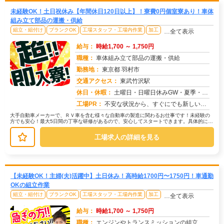
未経験OK！土日祝休み【年間休日120日以上】！寮費0円個室寮あり！車体
組み立て部品の運搬・供給
組立・組付け
ブランクOK
工場スタッフ・工場内作業
加工
…全て表示
給与：
時給1,700 ～ 1,750円
職種：
車体組み立て部品の運搬・供給
勤務地：
東京都 羽村市
交通アクセス：
東武竹沢駅
求人番号：51076
休日・休暇：
土曜日・日曜日休みGW・夏季・年末年始休暇あり
工場PR：
不安な状況から、すぐにでも新しい生活を始めたいあなたへ。株式会社京栄センターでは、応募から最短翌日勤務開始が可能で...
大手自動車メーカーで、ＲＶ車を含む様々な自動車の製造に関わるお仕事です！未経験の
方でも安心！最大5日間の丁寧な研修があるので、安心してスタートできます。具体的に
は、車体組み立て部品の運搬や供給が...
工場求人の詳細を見る
【未経験OK！主婦(夫)活躍中】土日休み！高時給1700円〜1750円！車通勤
OKの組立作業
組立・組付け
ブランクOK
工場スタッフ・工場内作業
加工
…全て表示
給与：
時給1,700 ～ 1,750円
職種：
エンジンやトランスミッションの組立