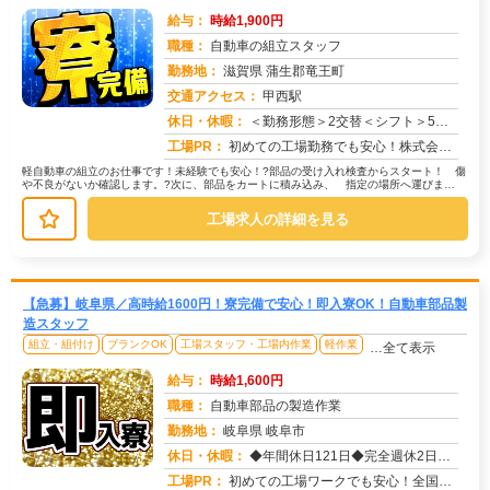
給与：
時給1,900円
職種：
自動車の組立スタッフ
勤務地：
滋賀県 蒲生郡竜王町
交通アクセス：
甲西駅
求人番号：49936
休日・休暇：
＜勤務形態＞2交替＜シフト＞5勤2休＜休日＞工場カレンダーによる/長期休暇/GW /夏季/ 年末年始
工場PR：
初めての工場勤務でも安心！株式会社京栄センターで新しい一歩を踏み出しませんか？→未経験者多数活躍中！先輩たちも最初...
軽自動車の組立のお仕事です！未経験でも安心！?部品の受け入れ検査からスタート！ 傷
や不良がないか確認します。?次に、部品をカートに積み込み、 指定の場所へ運びま
す。?最後は倉庫から必要な部品を探...
工場求人の詳細を見る
【急募】岐阜県／高時給1600円！寮完備で安心！即入寮OK！自動車部品製
造スタッフ
組立・組付け
ブランクOK
工場スタッフ・工場内作業
軽作業
…全て表示
給与：
時給1,600円
職種：
自動車部品の製造作業
勤務地：
岐阜県 岐阜市
休日・休暇：
◆年間休日121日◆完全週休2日制（土曜日、日曜日）◆GW◆夏季◆年末年始休暇 ◆年次有給休暇
求人番号：50309
工場PR：
初めての工場ワークでも安心！全国各地の求人から、あなたにピッタリのお仕事をご紹介！未経験者多数活躍中なので、安心し...