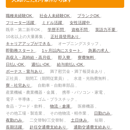
職種未経験OK
社会人未経験OK
ブランクOK
フリーター活躍
ミドル活躍
女性活躍中
既卒・第二新卒OK
学歴不問
資格不問
英語力不要
10名以上の大量募集
正社員登用あり
キャリアアップができる
オープニングスタッフ
即勤務スタート
1ヶ月以内にスタート
急募の求人
高収入・高時給・高月収
即入寮
寮費無料
日払いOK
週払いOK
給与前払いOK
ボーナス・賞与あり
満了慰労金・満了報奨金あり
正社員
期間工（期間従業員）
水道・光熱費無料
寮・社宅あり
自動車・自動車部品
産業機械・農業機器・金属
携帯・パソコン・家電
電子・半導体
ゴム・プラスチック
食品・フード・飲料
物流・倉庫
医療機器
その他工場・製造業
その他物流・軽作業
日勤のみ
夜勤のみ
二交替制/三交替制
土日休み
短期
長期活躍
赴任交通費支給あり
通勤交通費支給あり