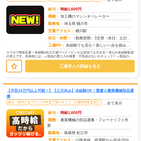
給与：
時給1,600円
職種：
加工機のマシンオペレーター
勤務地：
埼玉県 桶川市
交通アクセス：
桶川駅
求人番号：51028
休日・休暇：
〈勤務形態〉3交替〈休日〉土日休み※職場カレンダーによる
工場PR：
未経験でも安心！新しい一歩を踏み出せます。株式会社京栄センターでは、経験・学歴・スキルは一切問いません。未経験者や...
スマホで簡単応募！未経験OKの工場ワーク！ピンチな状況でも大丈夫！安心の未経験歓迎
の求人です。具体的には…→部品の受け入れ検査：不良品がないかチェック！→部品の運
搬：カートを使って指定場所へ移動...
工場求人の詳細を見る
【月収34万円以上可能！】【土日休み】未経験OK！愛媛☆農業機械部品運
搬
組立・組付け
ブランクOK
工場スタッフ・工場内作業
加工
…全て表示
給与：
時給1,600円
職種：
農業機械の部品運搬・フォークリフト作
業
勤務地：
島根県 松江市
交通アクセス：
山陰本線 揖屋駅から徒歩10分
求人番号：51826