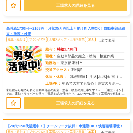
工場求人の詳細を見る
高時給1730円〜2163円！月収35万円以上可能！即入寮OK！自動車部品組
立・塗装・検査
組立・組付け
ブランクOK
工場スタッフ・工場内作業
加工
…全て表示
給与：
時給1,730円
職種：
自動車部品の組立・塗装・検査作業
勤務地：
東京都 羽村市
交通アクセス：
羽村駅
求人番号：50754
休日・休暇：
【勤務曜日】月|火|水|木|金|祝（工場カレンダーに準ずる）【休日・休暇】土日休み（GW休暇・夏季休暇・年末年始休...
工場PR：
初めての方でも安心！充実のサポート体制で新しい一歩を踏み出せます。→寮費無料の住み込みOK！初期費用0円で、すぐに...
未経験から始められる自動車部品の組立・塗装・検査のお仕事です！→ 【組立ライン】
では、電動ドライバーを使って部品を組み付けたり、エレカーに乗って工場内を移動して
部品を供給する作業があります。→ ...
工場求人の詳細を見る
【20代〜50代活躍中！】チームワーク抜群！車通勤OK！快適職場環境！
組立・組付け
ブランクOK
工場スタッフ・工場内作業
加工
…全て表示