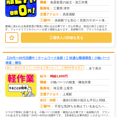
職種：
免震装置の組立・加工作業
勤務地：
三重県 津市
交通アクセス：
高茶屋駅
求人番号：50435
工場PR：
未経験でも安心！充実のサポート体制で新しい一歩を踏み出せます。→ 2500件以上の求人から、あなたに最適な仕事を見...
建物に使われる免震装置の製造に関わるお仕事です！主な作業は、部品の加工と組立で
す。フォークリフトやクレーンを使う場面もあります。未経験の方、ブランクのある方も
大歓迎！資格や経験は一切不要です。す...
工場求人の詳細を見る
【20代〜40代活躍中！チームワーク抜群！】快適な職場環境！小物パーツ
検査・梱包
組立・組付け
ブランクOK
工場スタッフ・工場内作業
加工
…全て表示
給与：
時給1,600円
職種：
小物パーツの検査・梱包作業
勤務地：
埼玉県 上尾市
交通アクセス：
上尾駅
求人番号：51023
休日・休暇：
・週休2日制※祝日も平日と同様出勤日
工場PR：
不安な気持ちを抱えているあなたへ。株式会社京栄センターでは、未経験の方でも安心してスタートできる環境を整えています...
スマホで簡単に応募できる、小物パーツの検査・梱包のお仕事です！未経験の方、ブラン
クのある方も大歓迎！20代〜40代が活躍中です。【具体的な仕事内容】→小さなパーツを