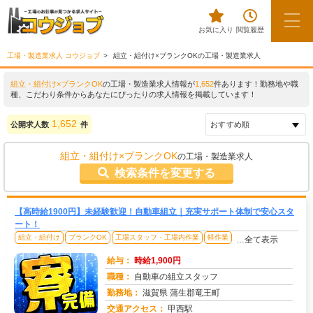
お気に入り
閲覧履歴
工場・製造業求人 コウジョブ
組立・組付け×ブランクOKの工場・製造業求人
組立・組付け×ブランクOK
の工場・製造業求人情報が
1,652
件あります！勤務地や職
種、こだわり条件からあなたにぴったりの求人情報を掲載しています！
1,652
公開求人数
件
組立・組付け×ブランクOK
の工場・製造業求人
検索条件を変更する
【高時給1900円】未経験歓迎！自動車組立｜充実サポート体制で安心スタ
ート！
組立・組付け
ブランクOK
工場スタッフ・工場内作業
軽作業
…全て表示
給与：
時給1,900円
職種：
自動車の組立スタッフ
勤務地：
滋賀県 蒲生郡竜王町
交通アクセス：
甲西駅