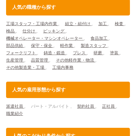
人気の職種から探す
工場スタッフ・工場内作業
組立・組付け
加工
検査
検品
仕分け
ピッキング
機械オペレーター・マシンオペレーター
食品加工
部品供給
保守・保全
軽作業
製造スタッフ
フォークリフト
鋳造・鍛造
プレス
研磨
塗装
生産管理
品質管理
その他軽作業・物流
その他製造業・工場
工場内事務
人気の雇用形態から探す
派遣社員
パート・アルバイト
契約社員
正社員
職業紹介
人気のこだわり条件から探す