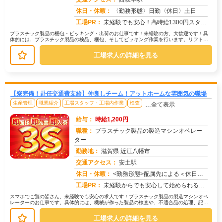
求人番号：50292
休日・休暇：
〈勤務形態〉日勤〈休日〉土日
工場PR：
未経験でも安心！高時給1300円スタートのチャンス！→ 先輩スタッフが丁寧に指導しますので、安心してスキルを磨けま...
プラスチック製品の梱包・ピッキング・出荷のお仕事です！未経験の方、大歓迎です！具
体的には、プラスチック製品の検品、梱包、そしてピッキング作業を行います。リフトを
使って製品の搬入出もお願いしますが...
工場求人の詳細を見る
【寮完備！赴任交通費支給】仲良しチーム！アットホームな雰囲気の職場
生産管理
職業紹介
工場スタッフ・工場内作業
検査
…全て表示
給与：
時給1,200円
職種：
プラスチック製品の製造マシンオペレー
ター
勤務地：
滋賀県 近江八幡市
交通アクセス：
安土駅
求人番号：49893
休日・休暇：
<勤務形態>配属先による＜休日＞工場カレンダーによる
工場PR：
未経験からでも安心して始められるお仕事です！→ 経験・学歴・スキルは一切問いません。未経験者や元期間工の方も多数活...
スマホでご覧の皆さん、未経験でも安心の求人です！プラスチック製品の製造マシンオペ
レーターのお仕事です。具体的には、機械が作った製品の検査や、不適合品の処理、記録
といった作業が中心です。難しい操作...
工場求人の詳細を見る