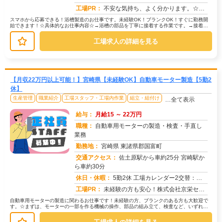
工場PR：
不安な気持ち、よく分かります。☆初めての仕事探しで戸惑っている方へ☆株式会社京栄センターでは、未経験の方を全力でサ...
スマホから応募できる！浴槽製造のお仕事です。未経験OK！ブランクOK！すぐに勤務開
始できます！☆具体的なお仕事内容☆→浴槽の部品を丁寧に接着する作業です。→接着し
た部品に不備がないか、一つ一つ丁...
工場求人の詳細を見る
【月収22万円以上可能！】宮崎県【未経験OK】自動車モーター製造【5勤2
休】
生産管理
職業紹介
工場スタッフ・工場内作業
組立・組付け
…全て表示
給与：
月給15 ～ 22万円
職種：
自動車用モーターの製造・検査・手直し
業務
勤務地：
宮崎県 東諸県郡国富町
交通アクセス：
佐土原駅から車約25分 宮崎駅か
求人番号：51802
ら車約30分
休日・休暇：
5勤2休 工場カレンダー2交替：シフト表 / GW、お盆、年末年始に長期連休があります
工場PR：
未経験の方も安心！株式会社京栄センターで新しい一歩を踏み出してみませんか？☆赴任費用は100％サポート！☆給料日ま...
自動車用モーターの製造に関わるお仕事です！未経験の方、ブランクのある方も大歓迎で
す。☆まずは、モーターの一部を作る機械の操作、部品の組み立て、検査など、いずれか
の工程からスタート！→ドライバーを...