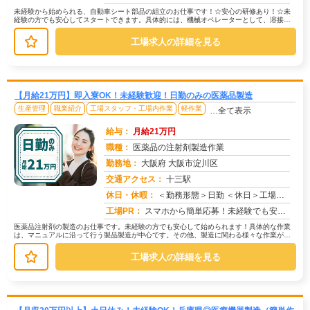
未経験から始められる、自動車シート部品の組立のお仕事です！☆安心の研修あり！☆未
経験の方でも安心してスタートできます。具体的には、機械オペレーターとして、溶接の
自動機に部品をセットし、スタートボ...
工場求人の詳細を見る
【月給21万円】即入寮OK！未経験歓迎！日勤のみの医薬品製造
生産管理
職業紹介
工場スタッフ・工場内作業
軽作業
…全て表示
給与：
月給21万円
職種：
医薬品の注射剤製造作業
勤務地：
大阪府 大阪市淀川区
交通アクセス：
十三駅
求人番号：49302
休日・休暇：
＜勤務形態＞日勤 ＜休日＞工場カレンダーによる/長期休暇/GW /夏季/ 年末年始
工場PR：
スマホから簡単応募！未経験でも安心の環境です！株式会社京栄センターでは、未経験者多数活躍中！経験やスキルは一切問い...
医薬品注射剤の製造のお仕事です。未経験の方でも安心して始められます！具体的な作業
は、マニュアルに沿って行う製品製造が中心です。その他、製造に関わる様々な作業があ
ります。研修があるので、初めての方...
工場求人の詳細を見る