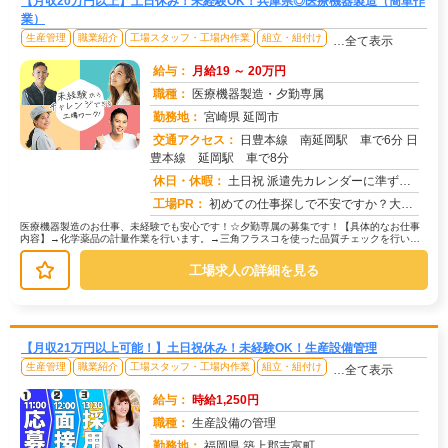
【月収20万円以上】土日休み！未経験OK！兵庫県◎医療機器製造（簡単作
業）
生産管理
職業紹介
工場スタッフ・工場内作業
組立・組付け
…全て表示
給与：
月給19 ～ 20万円
職種：
医療機器製造・夕勤専属
勤務地：
宮崎県 延岡市
交通アクセス：
日豊本線 南延岡駅 車で6分 日
豊本線 延岡駅 車で8分
求人番号：51799
休日・休暇：
土日祝 派遣先カレンダーに準ずる （年数回土曜出勤有り）
工場PR：
初めての仕事探しで不安ですか？大丈夫！株式会社京栄センターなら、未経験の方でも安心してスタートできます。☆充実のサ...
医療機器製造のお仕事、未経験でも安心です！☆夕勤専属の募集です！【具体的なお仕事
内容】→化学薬品の計量作業を行います。→三角フラスコを使った品質チェックを行いま
す。未経験の方でも、安心して始めら...
工場求人の詳細を見る
【月収21万円以上可能！】土日祝休み！未経験OK！生産設備管理
生産管理
職業紹介
工場スタッフ・工場内作業
組立・組付け
…全て表示
給与：
時給1,250円
職種：
生産設備の管理
勤務地：
福岡県 築上郡吉富町