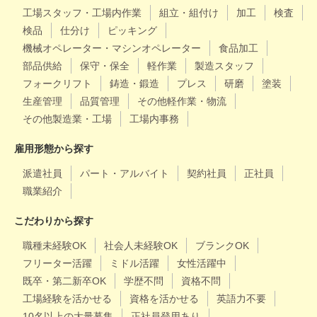
工場スタッフ・工場内作業
組立・組付け
加工
検査
検品
仕分け
ピッキング
機械オペレーター・マシンオペレーター
食品加工
部品供給
保守・保全
軽作業
製造スタッフ
フォークリフト
鋳造・鍛造
プレス
研磨
塗装
生産管理
品質管理
その他軽作業・物流
その他製造業・工場
工場内事務
雇用形態から探す
派遣社員
パート・アルバイト
契約社員
正社員
職業紹介
こだわりから探す
職種未経験OK
社会人未経験OK
ブランクOK
フリーター活躍
ミドル活躍
女性活躍中
既卒・第二新卒OK
学歴不問
資格不問
工場経験を活かせる
資格を活かせる
英語力不要
10名以上の大量募集
正社員登用あり