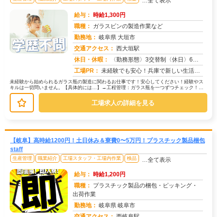
…全て表示
給与：
時給1,300円
職種：
ガラスビンの製造作業など
勤務地：
岐阜県 大垣市
交通アクセス：
西大垣駅
求人番号：50328
休日・休暇：
〈勤務形態〉3交替制〈休日〉6勤2休★ＧＷ★夏季休暇★冬季休暇★年末年始
工場PR：
未経験でも安心！兵庫で新しい生活を始めませんか？日勤のみだから、自分のペースで働けます。疲れにくく、しっかり睡眠も...
未経験から始められるガラス瓶の製造に関わるお仕事です！安心してください！経験やス
キルは一切問いません。【具体的には…】→工程管理：ガラス瓶を一つずつチェック！目
で見て、触って、ゲージで測って品質...
工場求人の詳細を見る
【岐阜】高時給1200円！土日休み＆寮費0〜5万円！プラスチック製品梱包
staff
生産管理
職業紹介
工場スタッフ・工場内作業
検品
…全て表示
給与：
時給1,200円
職種：
プラスチック製品の梱包・ピッキング・
出荷作業
勤務地：
岐阜県 岐阜市
交通アクセス：
西岐阜駅