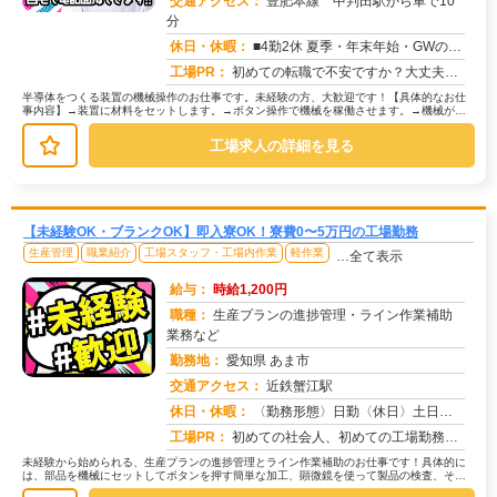
交通アクセス：
豊肥本線 中判田駅から車で10
分
求人番号：51811
休日・休暇：
■4勤2休 夏季・年末年始・GWの長期休みあり
工場PR：
初めての転職で不安ですか？大丈夫！株式会社京栄センターなら、90%の方が不安を解消して活躍しています！☆赴任費用は...
半導体をつくる装置の機械操作のお仕事です。未経験の方、大歓迎です！【具体的なお仕
事内容】→装置に材料をセットします。→ボタン操作で機械を稼働させます。→機械が止
まったら、部品を取り出します。研修...
工場求人の詳細を見る
【未経験OK・ブランクOK】即入寮OK！寮費0〜5万円の工場勤務
生産管理
職業紹介
工場スタッフ・工場内作業
軽作業
…全て表示
給与：
時給1,200円
職種：
生産プランの進捗管理・ライン作業補助
業務など
勤務地：
愛知県 あま市
交通アクセス：
近鉄蟹江駅
求人番号：50287
休日・休暇：
〈勤務形態〉日勤〈休日〉土日★ＧＷ★夏季休暇★冬季休暇★年末年始
工場PR：
初めての社会人、初めての工場勤務…不安は尽きないですよね。でも大丈夫！株式会社京栄センターでは、未経験者多数活躍中...
未経験から始められる、生産プランの進捗管理とライン作業補助のお仕事です！具体的に
は、部品を機械にセットしてボタンを押す簡単な加工、顕微鏡を使って製品の検査、そし
てPCを使ったデータ入力といった作...