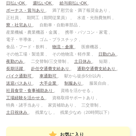
日払いOK
週払いOK
給与前払いOK
ボーナス・賞与あり
満了慰労金・満了報奨金あり
正社員
期間工（期間従業員）
水道・光熱費無料
寮・社宅あり
自動車・自動車部品
産業機械・農業機器・金属
携帯・パソコン・家電
電子・半導体
ゴム・プラスチック
食品・フード・飲料
物流・倉庫
医療機器
その他工場・製造業
その他物流・軽作業
日勤のみ
夜勤のみ
二交替制/三交替制
土日休み
短期
長期活躍
赴任交通費支給あり
通勤交通費支給あり
バイク通勤可
車通勤可
駅から徒歩5分以内
送迎バスあり
大手企業
制服あり
服装自由
社員食堂・食事補助あり
資格を活かせる
工場経験を活かせる
資格取得サポートあり
特典・諸手当あり
家賃補助あり
三交替制
土日祝休み
残業なし
残業少なめ（20時間以下）
お気に入り