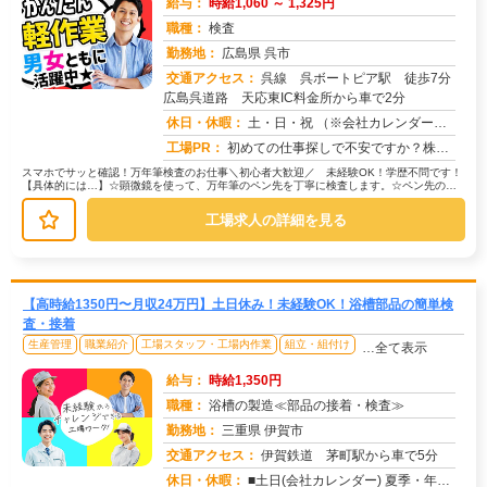
給与：
時給1,060 ～ 1,325円
職種：
検査
勤務地：
広島県 呉市
交通アクセス：
呉線 呉ボートピア駅 徒歩7分
広島呉道路 天応東IC料金所から車で2分
求人番号：51818
休日・休暇：
土・日・祝 （※会社カレンダーによる） ★長期連休あり★ GW、お盆、年末年始
工場PR：
初めての仕事探しで不安ですか？株式会社京栄センターなら大丈夫！☆2000人以上の紹介実績！安心のサポート体制で、あ...
スマホでサッと確認！万年筆検査のお仕事＼初心者大歓迎／ 未経験OK！学歴不問です！
【具体的には…】☆顕微鏡を使って、万年筆のペン先を丁寧に検査します。☆ペン先の状
態をしっかり確認し、品質管理に貢...
工場求人の詳細を見る
【高時給1350円〜月収24万円】土日休み！未経験OK！浴槽部品の簡単検
査・接着
生産管理
職業紹介
工場スタッフ・工場内作業
組立・組付け
…全て表示
給与：
時給1,350円
職種：
浴槽の製造≪部品の接着・検査≫
勤務地：
三重県 伊賀市
交通アクセス：
伊賀鉄道 茅町駅から車で5分
求人番号：51817
休日・休暇：
■土日(会社カレンダー) 夏季・年末年始・GWの長期休みあり/年間休日125日