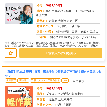
給与：
時給1,300円
職種：
化粧品製品の充填仕上げ・製品の組立・
運搬作業
勤務地：
大阪府 大阪市東淀川区
交通アクセス：
相川駅、上新庄駅
求人番号：49300
休日・休暇：
＜勤務形態＞日勤 ＜休日＞工場カレンダーによる/長期休暇/GW /夏季/ 年末年始
工場PR：
初めての転職でも安心！すぐに生活を始められる環境が整っています。→ 家具付き寮が用意されており、初期費用は一切かか...
大手化粧品メーカー工場で、化粧品製品の製造に関わるお仕事です！具体的には、機械を
使って製品の充填や仕上げ、製品の組立、運搬といった作業が中心になります。機械の組
み立てや調整、分解といった作業も含...
工場求人の詳細を見る
【滋賀】時給1375円！深夜・残業手当で月収29万円可能！寮付き製造スタ
ッフ
生産管理
職業紹介
工場スタッフ・工場内作業
検査
…全て表示
給与：
時給1,100円
職種：
プラスチック製品の製造業務
勤務地：
滋賀県 近江八幡市
交通アクセス：
近江八幡駅