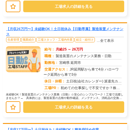
取り付けを行います。→取り付け後...
工場求人の詳細を見る
【月収26万円〜】未経験OK！土日祝休み【日勤専属】製造装置メンテナン
ス
生産管理
職業紹介
工場スタッフ・工場内作業
組立・組付け
…全て表示
給与：
月給25 ～ 26万円
職種：
製造装置のメンテナンス業務・日勤
勤務地：
宮崎県 延岡市
交通アクセス：
JR延岡駅から車で4分 ハローワ
ーク延岡から車で3分
求人番号：51812
休日・休暇：
土日祝(会社カレンダー) 派遣先カレンダーに準ずる（年数回土曜出勤有り）
工場PR：
初めての仕事探しで不安ですか？株式会社京栄センターなら安心です！☆初期費用0円で家具付き寮に入寮可能！→すぐに新し...
未経験OK！製造装置のメンテナンス業務（日勤）☆安心のシンプルワーク！工場で活躍し
ませんか？→ 具体的には、製造装置の点検や動作確認、メンテナンス、消耗品の交換な
どを行います。→ 加工作業、検品...
工場求人の詳細を見る
【月収17万円〜】土日祝休み！未経験OK！簡単袋詰め作業