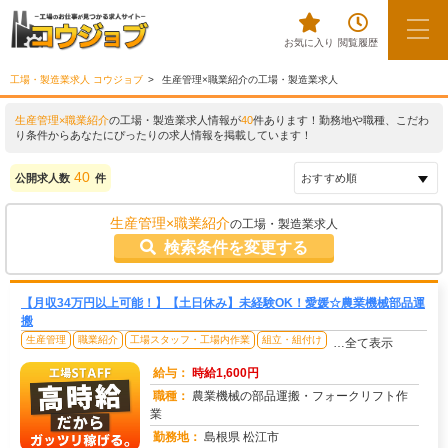
お気に入り
閲覧履歴
工場・製造業求人 コウジョブ
生産管理×職業紹介の工場・製造業求人
生産管理×職業紹介
の工場・製造業求人情報が
40
件あります！勤務地や職種、こだわ
り条件からあなたにぴったりの求人情報を掲載しています！
40
公開求人数
件
生産管理×職業紹介
の工場・製造業求人
検索条件を変更する
【月収34万円以上可能！】【土日休み】未経験OK！愛媛☆農業機械部品運
搬
生産管理
職業紹介
工場スタッフ・工場内作業
組立・組付け
…全て表示
給与：
時給1,600円
職種：
農業機械の部品運搬・フォークリフト作
業
勤務地：
島根県 松江市