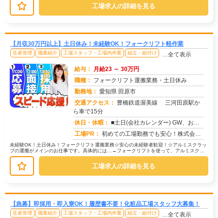
工場求人の詳細を見る
【月収30万円以上】土日休み！未経験OK！フォークリフト軽作業
生産管理
職業紹介
工場スタッフ・工場内作業
組立・組付け
…全て表示
給与：
月給23 ～ 30万円
職種：
フォークリフト運搬業務・土日休み
勤務地：
愛知県 田原市
交通アクセス：
豊橋鉄道渥美線 三河田原駅か
ら車で15分
求人番号：51816
休日・休暇：
■土日(会社カレンダー) GW、お盆、年末年始に長期連休があります/年間休日121日
工場PR：
初めての工場勤務でも安心！株式会社京栄センターで、新しい一歩を踏み出してみませんか？☆赴任費用は100％サポート！...
未経験OK！土日休み！フォークリフト運搬業務☆安心の未経験者歓迎！☆アルミスクラッ
プの運搬がメインのお仕事です。具体的には…→フォークリフトを使って、アルミスクラ
ップの受け入れ作業→溶解、出湯、...
工場求人の詳細を見る
【急募】即採用・即入寮OK！履歴書不要！化粧品工場スタッフ大募集！
生産管理
職業紹介
工場スタッフ・工場内作業
組立・組付け
…全て表示