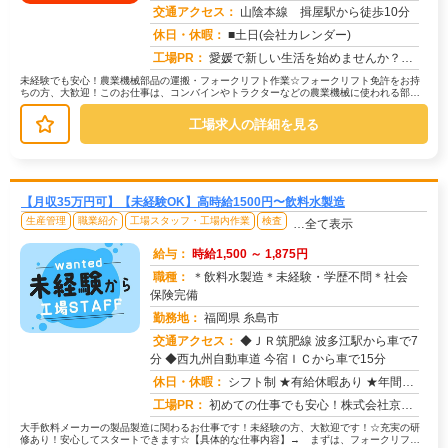
交通アクセス：
山陰本線 揖屋駅から徒歩10分
求人番号：51826
休日・休暇：
■土日(会社カレンダー)
工場PR：
愛媛で新しい生活を始めませんか？☆ すぐに住める寮完備！面倒な手続きは一切不要です。☆ 男女問わず活躍中！年齢や性...
未経験でも安心！農業機械部品の運搬・フォークリフト作業☆フォークリフト免許をお持
ちの方、大歓迎！このお仕事は、コンバインやトラクターなどの農業機械に使われる部品
の運搬が中心です。→ 具体的には、...
工場求人の詳細を見る
【月収35万円可】【未経験OK】高時給1500円〜飲料水製造
生産管理
職業紹介
工場スタッフ・工場内作業
検査
…全て表示
給与：
時給1,500 ～ 1,875円
職種：
＊飲料水製造＊未経験・学歴不問＊社会
保険完備
勤務地：
福岡県 糸島市
交通アクセス：
◆ＪＲ筑肥線 波多江駅から車で7
求人番号：51827
分 ◆西九州自動車道 今宿ＩＣから車で15分
休日・休暇：
シフト制 ★有給休暇あり ★年間休日：120日 ★長期休暇：冬季休暇
工場PR：
初めての仕事でも安心！株式会社京栄センターで新しい一歩を踏み出してみませんか？☆家具付き寮が用意されているので、手...
大手飲料メーカーの製品製造に関わるお仕事です！未経験の方、大歓迎です！☆充実の研
修あり！安心してスタートできます☆【具体的な仕事内容】→ まずは、フォークリフト