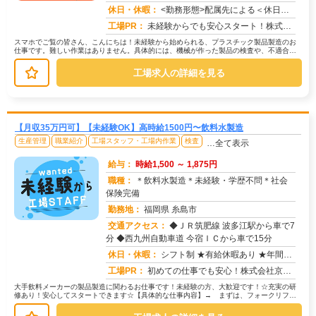
求人番号：49896
休日・休暇：
<勤務形態>配属先による＜休日＞工場カレンダーによる
工場PR：
未経験からでも安心スタート！株式会社京栄センターで新しい一歩を踏み出してみませんか？→経験・学歴・スキルは一切不問...
スマホでご覧の皆さん、こんにちは！未経験から始められる、プラスチック製品製造のお
仕事です。難しい作業はありません。具体的には、機械が作った製品の検査や、不適合品
の選別、簡単な記録作業などが中心で...
工場求人の詳細を見る
【月収35万円可】【未経験OK】高時給1500円〜飲料水製造
生産管理
職業紹介
工場スタッフ・工場内作業
検査
…全て表示
給与：
時給1,500 ～ 1,875円
職種：
＊飲料水製造＊未経験・学歴不問＊社会
保険完備
勤務地：
福岡県 糸島市
交通アクセス：
◆ＪＲ筑肥線 波多江駅から車で7
求人番号：51827
分 ◆西九州自動車道 今宿ＩＣから車で15分
休日・休暇：
シフト制 ★有給休暇あり ★年間休日：120日 ★長期休暇：冬季休暇
工場PR：
初めての仕事でも安心！株式会社京栄センターで新しい一歩を踏み出してみませんか？☆家具付き寮が用意されているので、手...
大手飲料メーカーの製品製造に関わるお仕事です！未経験の方、大歓迎です！☆充実の研
修あり！安心してスタートできます☆【具体的な仕事内容】→ まずは、フォークリフト
を使って原材料の搬入からスタート！...