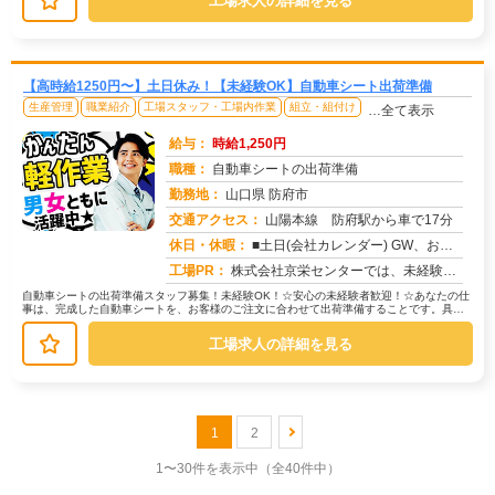
工場求人の詳細を見る
【高時給1250円〜】土日休み！【未経験OK】自動車シート出荷準備
生産管理
職業紹介
工場スタッフ・工場内作業
組立・組付け
…全て表示
給与：
時給1,250円
職種：
自動車シートの出荷準備
勤務地：
山口県 防府市
交通アクセス：
山陽本線 防府駅から車で17分
求人番号：51824
休日・休暇：
■土日(会社カレンダー) GW、お盆、年末年始に長期連休があります
工場PR：
株式会社京栄センターでは、未経験の方でも安心してスタートできる環境をご用意しています。☆不安を解消するサポート体制...
自動車シートの出荷準備スタッフ募集！未経験OK！☆安心の未経験者歓迎！☆あなたの仕
事は、完成した自動車シートを、お客様のご注文に合わせて出荷準備することです。具体
的には…→ローラーコンベアを使っ...
工場求人の詳細を見る
1
2
1〜30件を表示中
（全40件中）