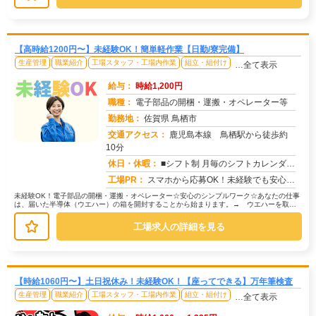
【高時給1200円〜】未経験OK！簡単軽作業【日勤/寮完備】
生産管理
職業紹介
工場スタッフ・工場内作業
組立・組付け
…全て表示
給与：
時給1,200円
職種：
電子部品の開梱・運搬・オペレーター等
勤務地：
佐賀県 鳥栖市
交通アクセス：
鹿児島本線 鳥栖駅から徒歩約
10分
求人番号：51801
休日・休暇：
■シフト制 月毎のシフトカレンダーによる （生産状況により月に数日遅番シフトの場合有）
工場PR：
スマホから応募OK！未経験でも安心の環境です。株式会社京栄センターでは、赴任費用を100％サポート！給料日までのお...
未経験OK！電子部品の開梱・運搬・オペレーター☆安心のシンプルワーク☆あなたの仕事
は、届いた半導体（ウエハー）の箱を開封することから始まります。→ ウエハーを取り
出して台車に載せ、加工装置まで運...
工場求人の詳細を見る
【時給1060円〜】土日祝休み！未経験OK！【座ってできる】万年筆検査
生産管理
職業紹介
工場スタッフ・工場内作業
組立・組付け
…全て表示