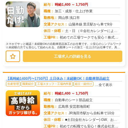
給与：
時給1,400 ～ 1,750円
職種：
加工・成形・仕上げ作業
勤務地：
岡山県 浅口市
交通アクセス：
山陽本線 里庄駅から車で9分
求人番号：51823
休日・休暇：
土・日 （※会社カレンダーによる）
工場PR：
初めての工場ワークでも安心！株式会社京栄センターでは、未経験の方をしっかりサポートします。☆充実の研修制度で、安心...
スマホでサッと確認！未経験OKの自動車部品加工のお仕事です。☆安心のシンプルワーク
☆未経験の方でも安心して始められる、自動車シートの加工・仕上げのお仕事です。具体
的には…→ウレタンシートの機械加...
工場求人の詳細を見る
【高時給1400円〜1750円】土日休み！未経験OK！自動車部品組立
生産管理
職業紹介
工場スタッフ・工場内作業
組立・組付け
…全て表示
給与：
時給1,400 ～ 1,750円
職種：
自動車のシート部品組立
勤務地：
広島県 安芸郡海田町
交通アクセス：
JR海田市駅から自転車で10分
求人番号：51829
休日・休暇：
■土日(会社カレンダー) GW、お盆、年末年始に長期連休があります
工場PR：
初めての転職でも安心！株式会社京栄センターで、新しい一歩を踏み出してみませんか？☆家具付き寮だから、手ぶらで入寮O...