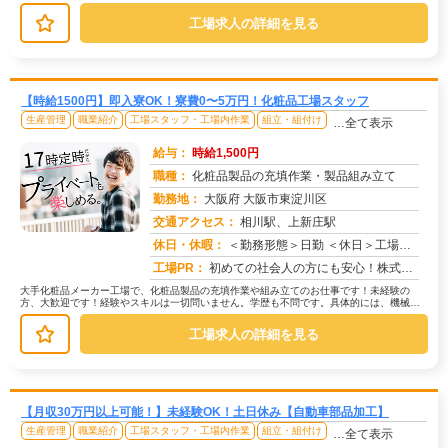
を使って原材料の搬入からスタート！...
工場求人の詳細を見る
【時給1500円】即入寮OK！寮費0〜5万円！化粧品工場スタッフ
生産管理
職業紹介
工場スタッフ・工場内作業
組立・組付け
…全て表示
給与：
時給1,500円
職種：
化粧品製品の充填作業・製品組み立て
勤務地：
大阪府 大阪市東淀川区
交通アクセス：
相川駅、上新庄駅
求人番号：49303
休日・休暇：
＜勤務形態＞日勤 ＜休日＞工場カレンダーによる/長期休暇/GW /夏季/ 年末年始
工場PR：
初めての社会人の方にも安心！株式会社京栄センターの求人です。→ 初期費用0円の家具付き寮をご用意！敷金・礼金・仲介...
大手化粧品メーカー工場で、化粧品製品の充填作業や組み立てのお仕事です！未経験の
方、大歓迎です！経験やスキルは一切問いません。学歴も不問です。具体的には、機械を
使って化粧品の充填作業や、製品の組み...
工場求人の詳細を見る
【月収30万円以上可能！】未経験OK！土日休み【自動車部品加工】
生産管理
職業紹介
工場スタッフ・工場内作業
組立・組付け
…全て表示