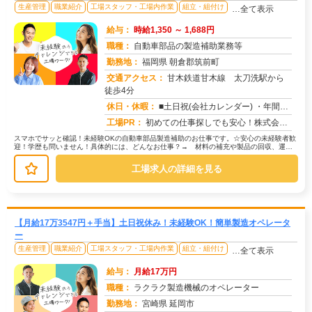
生産管理
職業紹介
工場スタッフ・工場内作業
組立・組付け
…全て表示
給与：
時給1,350 ～ 1,688円
職種：
自動車部品の製造補助業務等
勤務地：
福岡県 朝倉郡筑前町
交通アクセス：
甘木鉄道甘木線 太刀洗駅から
徒歩4分
求人番号：51810
休日・休暇：
■土日祝(会社カレンダー) ・年間休日125日（年末年始、GW、お盆の長期休暇があります）
工場PR：
初めての仕事探しでも安心！株式会社京栄センターで、新しい一歩を踏み出してみませんか？☆未経験の方大歓迎！先輩スタッ...
スマホでサッと確認！未経験OKの自動車部品製造補助のお仕事です。☆安心の未経験者歓
迎！学歴も問いません！具体的には、どんなお仕事？→ 材料の補充や製品の回収、運搬
といった作業が中心です。→ 機械...
工場求人の詳細を見る
【月給17万3547円＋手当】土日祝休み！未経験OK！簡単製造オペレータ
ー
生産管理
職業紹介
工場スタッフ・工場内作業
組立・組付け
…全て表示
給与：
月給17万円
職種：
ラクラク製造機械のオペレーター
勤務地：
宮崎県 延岡市