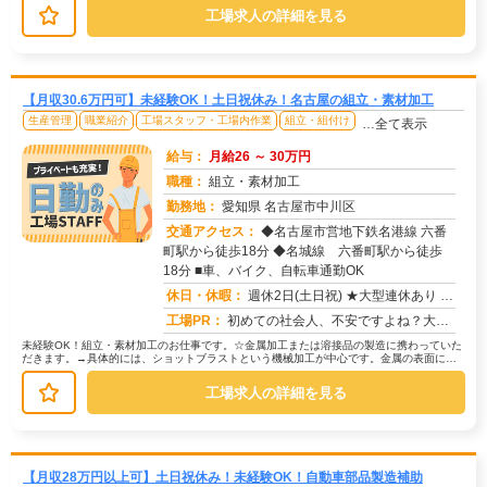
工場求人の詳細を見る
【月収30.6万円可】未経験OK！土日祝休み！名古屋の組立・素材加工
生産管理
職業紹介
工場スタッフ・工場内作業
組立・組付け
…全て表示
給与：
月給26 ～ 30万円
職種：
組立・素材加工
勤務地：
愛知県 名古屋市中川区
交通アクセス：
◆名古屋市営地下鉄名港線 六番
町駅から徒歩18分 ◆名城線 六番町駅から徒歩
求人番号：51831
18分 ■車、バイク、自転車通勤OK
休日・休暇：
週休2日(土日祝) ★大型連休あり ★年休120日以上
工場PR：
初めての社会人、不安ですよね？大丈夫！株式会社京栄センターなら、充実のサポート体制であなたをバックアップします！☆...
未経験OK！組立・素材加工のお仕事です。☆金属加工または溶接品の製造に携わっていた
だきます。→具体的には、ショットブラストという機械加工が中心です。金属の表面に小
さな粒を当てて、加工していきます...
工場求人の詳細を見る
【月収28万円以上可】土日祝休み！未経験OK！自動車部品製造補助