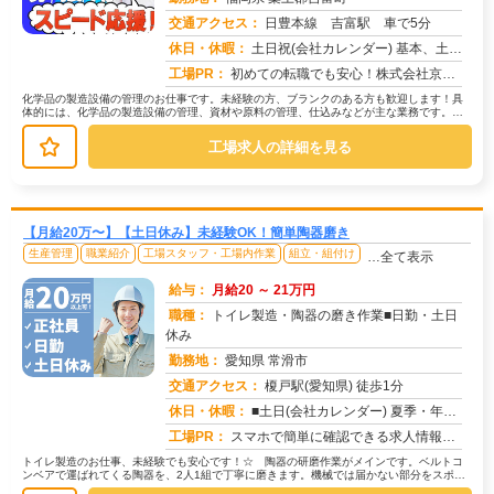
交通アクセス：
日豊本線 吉富駅 車で5分
求人番号：51803
休日・休暇：
土日祝(会社カレンダー) 基本、土日祝（工場カレンダー）お正月、ＧＷ、お盆休暇あり
工場PR：
初めての転職でも安心！株式会社京栄センターで、新しい一歩を踏み出してみませんか？☆充実のサポート体制で、不安を解消...
化学品の製造設備の管理のお仕事です。未経験の方、ブランクのある方も歓迎します！具
体的には、化学品の製造設備の管理、資材や原料の管理、仕込みなどが主な業務です。難
しい作業はありませんのでご安心くだ...
工場求人の詳細を見る
【月給20万〜】【土日休み】未経験OK！簡単陶器磨き
生産管理
職業紹介
工場スタッフ・工場内作業
組立・組付け
…全て表示
給与：
月給20 ～ 21万円
職種：
トイレ製造・陶器の磨き作業■日勤・土日
休み
勤務地：
愛知県 常滑市
交通アクセス：
榎戸駅(愛知県) 徒歩1分
求人番号：51814
休日・休暇：
■土日(会社カレンダー) 夏季・年末年始・GWの長期休みあり/年間休日126日
工場PR：
スマホで簡単に確認できる求人情報！未経験でも安心の環境です。株式会社京栄センターでは、経験や資格は一切問いません。...
トイレ製造のお仕事、未経験でも安心です！☆ 陶器の研磨作業がメインです。ベルトコ
ンベアで運ばれてくる陶器を、2人1組で丁寧に磨きます。機械では届かない部分をスポン
ジで磨く、繊細な作業です。☆ ラ...