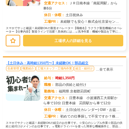
交通アクセス：
ＪＲ日南本線「南延岡駅」から
車6分
求人番号：51813
休日・休暇：
土日祝休み
工場PR：
未経験でも安心！株式会社京栄センターで新しい一歩を踏み出しませんか？☆赴任費用は100％サポート！給料日までのお金...
スマホでサッと確認！未経験OKの製造オペレーター【職種名】ラクラク製造機械のオペレ
ーター【仕事内容】製造ラインで活躍！具体的には…→洗浄作業：機械や製品を丁寧に洗
浄します。→目視検査：製品にキズ...
工場求人の詳細を見る
【土日休み・高時給1350円〜】未経験OK！部品組立
生産管理
職業紹介
工場スタッフ・工場内作業
組立・組付け
…全て表示
給与：
時給1,350円
職種：
部品の供給と組付け
勤務地：
福岡県 京都郡苅田町
交通アクセス：
日豊本線 小波瀬西工大前駅か
ら車で10分 日豊本線 苅田駅から車で12分
求人番号：51805
休日・休暇：
土日(会社カレンダー) GW・お盆・年末年始/年間休日122日
工場PR：
初めての仕事探しで不安ですか？株式会社京栄センターなら、そんな不安を解消できる環境が整っています！☆家具付き寮が初...
スマホでサクッと確認！未経験OKの組立のお仕事です。☆安心のシンプル作業☆部品の供
給と組付けがメインのお仕事です。→電動ドライバーを使った簡単な機械操作と、部品の