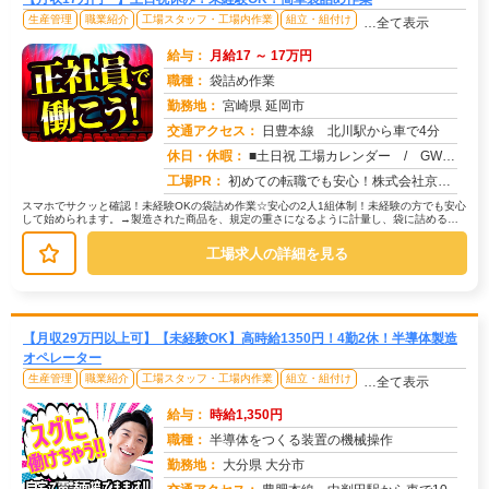
生産管理
職業紹介
工場スタッフ・工場内作業
組立・組付け
…全て表示
給与：
月給17 ～ 17万円
職種：
袋詰め作業
勤務地：
宮崎県 延岡市
交通アクセス：
日豊本線 北川駅から車で4分
求人番号：51807
休日・休暇：
■土日祝 工場カレンダー / GW、お盆、年末年始、休暇有 （年数回土曜出勤有り）
工場PR：
初めての転職でも安心！株式会社京栄センターで新しい一歩を踏み出してみませんか？☆最短1日で入寮可能！充実の寮環境で...
スマホでサクッと確認！未経験OKの袋詰め作業☆安心の2人1組体制！未経験の方でも安心
して始められます。→製造された商品を、規定の重さになるように計量し、袋に詰める作
業です。→難しい作業はありませ...
工場求人の詳細を見る
【月収29万円以上可】【未経験OK】高時給1350円！4勤2休！半導体製造
オペレーター
生産管理
職業紹介
工場スタッフ・工場内作業
組立・組付け
…全て表示
給与：
時給1,350円
職種：
半導体をつくる装置の機械操作
勤務地：
大分県 大分市