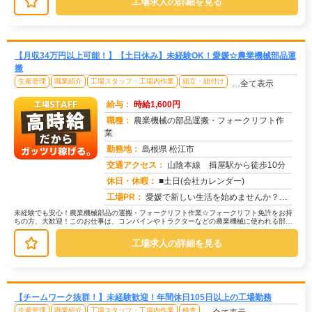
工場求人の詳細を見る
【月収34万円以上可能！】【土日休み】未経験OK！愛媛☆農業機械部品運
搬
生産管理
職業紹介
工場スタッフ・工場内作業
組立・組付け
…全て表示
給与：
時給1,600円
職種：
農業機械の部品運搬・フォークリフト作
業
勤務地：
島根県 松江市
交通アクセス：
山陰本線 揖屋駅から徒歩10分
求人番号：51826
休日・休暇：
■土日(会社カレンダー)
工場PR：
愛媛で新しい生活を始めませんか？☆ すぐに住める寮完備！面倒な手続きは一切不要です。☆ 男女問わず活躍中！年齢や性...
未経験でも安心！農業機械部品の運搬・フォークリフト作業☆フォークリフト免許をお持
ちの方、大歓迎！このお仕事は、コンバインやトラクターなどの農業機械に使われる部品
の運搬が中心です。→ 具体的には、...
工場求人の詳細を見る
【チームワーク抜群！】未経験歓迎！年間休日105日以上の工場勤務
生産管理
職業紹介
工場スタッフ・工場内作業
検査