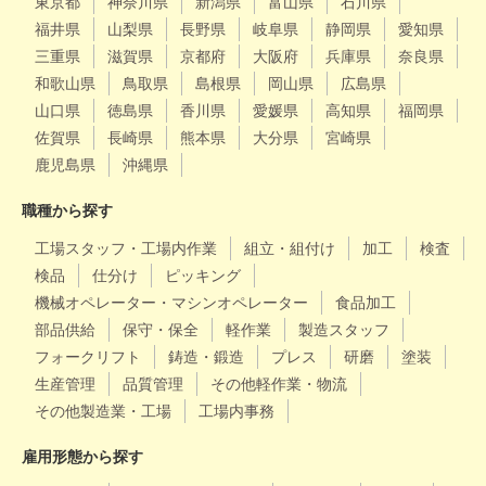
東京都
神奈川県
新潟県
富山県
石川県
福井県
山梨県
長野県
岐阜県
静岡県
愛知県
三重県
滋賀県
京都府
大阪府
兵庫県
奈良県
和歌山県
鳥取県
島根県
岡山県
広島県
山口県
徳島県
香川県
愛媛県
高知県
福岡県
佐賀県
長崎県
熊本県
大分県
宮崎県
鹿児島県
沖縄県
職種から探す
工場スタッフ・工場内作業
組立・組付け
加工
検査
検品
仕分け
ピッキング
機械オペレーター・マシンオペレーター
食品加工
部品供給
保守・保全
軽作業
製造スタッフ
フォークリフト
鋳造・鍛造
プレス
研磨
塗装
生産管理
品質管理
その他軽作業・物流
その他製造業・工場
工場内事務
雇用形態から探す