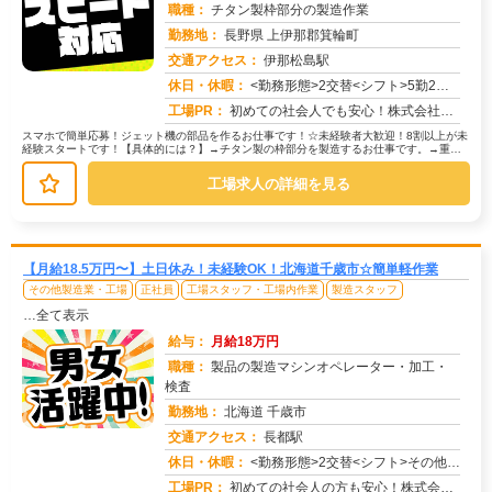
職種：
チタン製枠部分の製造作業
勤務地：
長野県 上伊那郡箕輪町
交通アクセス：
伊那松島駅
求人番号：51653
休日・休暇：
<勤務形態>2交替<シフト>5勤2休<休日>土日
工場PR：
初めての社会人でも安心！株式会社京栄センターで新しい一歩を踏み出しませんか？☆家具付き寮で、鞄一つで生活スタートO...
スマホで簡単応募！ジェット機の部品を作るお仕事です！☆未経験者大歓迎！8割以上が未
経験スタートです！【具体的には？】→チタン製の枠部分を製造するお仕事です。→重い
ものを持つ作業や危険な作業は機械...
工場求人の詳細を見る
【月給18.5万円〜】土日休み！未経験OK！北海道千歳市☆簡単軽作業
その他製造業・工場
正社員
工場スタッフ・工場内作業
製造スタッフ
…全て表示
給与：
月給18万円
職種：
製品の製造マシンオペレーター・加工・
検査
勤務地：
北海道 千歳市
交通アクセス：
長都駅
求人番号：51717
休日・休暇：
<勤務形態>2交替<シフト>その他<休日>土日
工場PR：
初めての社会人の方も安心！株式会社京栄センターで、新しい一歩を踏み出してみませんか？☆家具家電付きのワンルーム寮が...