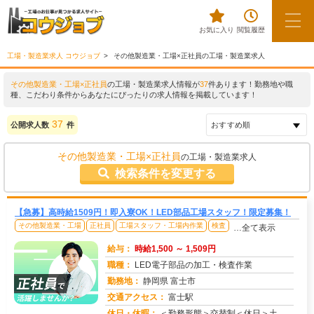
お気に入り
閲覧履歴
工場・製造業求人 コウジョブ
その他製造業・工場×正社員の工場・製造業求人
その他製造業・工場×正社員
の工場・製造業求人情報が
37
件あります！勤務地や職
種、こだわり条件からあなたにぴったりの求人情報を掲載しています！
37
公開求人数
件
その他製造業・工場×正社員
の工場・製造業求人
検索条件を変更する
【急募】高時給1509円！即入寮OK！LED部品工場スタッフ！限定募集！
その他製造業・工場
正社員
工場スタッフ・工場内作業
検査
…全て表示
給与：
時給1,500 ～ 1,509円
職種：
LED電子部品の加工・検査作業
勤務地：
静岡県 富士市
交通アクセス：
富士駅
求人番号：49199
休日・休暇：
＜勤務形態＞交替制＜休日＞土日祝★ＧＷ★夏季休暇★冬季休暇★年末年始