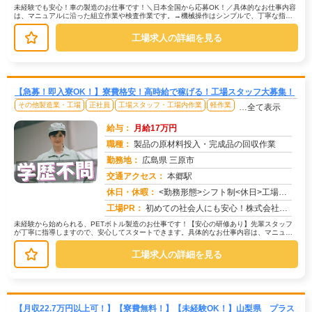
未経験でも安心！車の製造のお仕事です！＼日本全国から応募OK！／具体的なお仕事内容
は、マニュアルに沿った組立作業や検査作業です。→機械操作はシンプルで、丁寧な指導
があるので安心です。→目視による...
工場求人の詳細を見る
【急募！即入寮OK！】寮費格安！高時給で稼げる！工場スタッフ大募集！
その他製造業・工場
正社員
工場スタッフ・工場内作業
軽作業
…全て表示
給与：
月給17万円
職種：
製品の原材料投入・完成品の回収作業
勤務地：
広島県 三原市
交通アクセス：
本郷駅
求人番号：49667
休日・休暇：
<勤務形態>シフト制<休日>工場カレンダーによる
工場PR：
初めての社会人にも安心！株式会社京栄センターで新しい一歩を踏み出してみませんか？→家具付き寮が用意されているので、...
未経験から始められる、PETボトル製造のお仕事です！【安心の研修あり】先輩スタッフ
が丁寧に指導しますので、安心してスタートできます。具体的なお仕事内容は、マニュア
ルに沿ってPETボトルの原材料を...
工場求人の詳細を見る
【月収22.7万円以上可！】【寮費無料！】【未経験OK！】山梨県 プラス