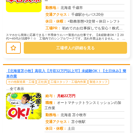
ー
勤務地：
北海道 千歳市
交通アクセス：
千歳駅からバス20分
求人番号：51721
休日・休暇：
<勤務形態>3交替＜休日＞シフト
工場PR：
初めてのお仕事探しでも安心！株式会社京栄センターなら、専属コーディネーターが就業までしっかりサポートします。☆応募...
スマホから簡単に応募できる！半導体ウエハー製造のお仕事です。【未経験者OK！】20
代〜40代が活躍中！☆ 工場内でのシンプルワークです。流れ作業はありません。→ 清
潔な環境で、クリーンスーツを着...
工場求人の詳細を見る
【北海道苫小牧】高収入【月収32万円以上可】未経験OK！【土日休み】簡
単作業
その他製造業・工場
正社員
工場スタッフ・工場内作業
製造スタッフ
…全て表示
給与：
月給22万円
職種：
オートマチックトランスミッションの加
工作業
勤務地：
北海道 苫小牧市
交通アクセス：
苫小牧駅
求人番号：51739
休日・休暇：
土日