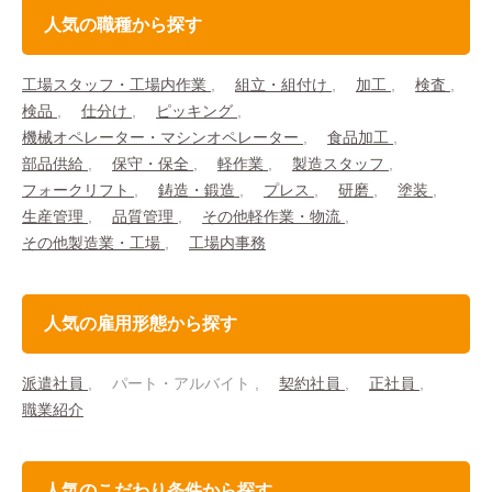
人気の職種から探す
工場スタッフ・工場内作業
組立・組付け
加工
検査
検品
仕分け
ピッキング
機械オペレーター・マシンオペレーター
食品加工
部品供給
保守・保全
軽作業
製造スタッフ
フォークリフト
鋳造・鍛造
プレス
研磨
塗装
生産管理
品質管理
その他軽作業・物流
その他製造業・工場
工場内事務
人気の雇用形態から探す
派遣社員
パート・アルバイト
契約社員
正社員
職業紹介
人気のこだわり条件から探す