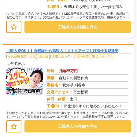
工場PR：
未経験でも安心！新しい一歩を踏み出してみませんか？株式会社京栄センターでは、未経験者多数活躍中！不安な気持ちは、私...
スマホで簡単に確認できる求人情報です！LED電子部品の加工・検査のお仕事、未経験で
も安心です。具体的には、完成品の傷がないかチェックする検査作業や、機械のボタンを
押して動作を確認するマシンオペレ...
工場求人の詳細を見る
【即入寮OK！】未経験から高収入！スキルアップも目指せる製造業
その他製造業・工場
正社員
工場スタッフ・工場内作業
製造スタッフ
…全て表示
給与：
月給25万円
職種：
自動車の製造作業
勤務地：
愛知県 刈谷市
交通アクセス：
富士松駅
求人番号：50485
休日・休暇：
土日
工場PR：
新生活をすぐに始めたいあなたへ！株式会社京栄センターでは、最短1日で入寮可能！完全個室のワンルーム寮は初期費用0円...
未経験から始められる自動車製造のお仕事です！製造作業は、マニュアルに沿って行うの
で、一つずつ手順を覚えればスムーズに作業できます。先輩社員が丁寧に指導しますの
で、安心してスタートできますよ。具体...
工場求人の詳細を見る