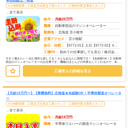
車部品組立・検査
その他製造業・工場
正社員
工場スタッフ・工場内作業
製造スタッフ
…全て表示
給与：
月給20万円
職種：
自動車部品のマシンオペレーター
勤務地：
北海道 苫小牧市
交通アクセス：
苫小牧駅
求人番号：51755
休日・休暇：
【9772-01】土日【9772-02】4勤2休
工場PR：
初めての仕事探しでも安心！株式会社京栄センターで、新しい一歩を踏み出してみませんか？☆最短1日で入寮可能！充実の寮...
今すぐ働きたい！住む場所も探してる！そんなあなたに朗報です！【未経験OK！】自動車
部品のマシンオペレーターのお仕事です。機械がほとんどの作業をしてくれるので、未経
験でも安心！具体的には、機械を使...
工場求人の詳細を見る
【月給19万円〜】【寮費無料】北海道★未経験OK！半導体製造オペレータ
ー
その他製造業・工場
正社員
工場スタッフ・工場内作業
製造スタッフ
…全て表示
給与：
月給19万円
職種：
半導体ウエハーの製造マシンオペレータ