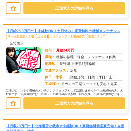
具体的には…→製品を機械に投入→...
工場求人の詳細を見る
【月給25.8万円〜】未経験OK！土日休み！寮費無料の機械メンテナンス
その他製造業・工場
正社員
工場スタッフ・工場内作業
製造スタッフ
…全て表示
給与：
月給24万円
職種：
機械の修理・保全・メンテナンス作業
勤務地：
長野県 上伊那郡箕輪町
交通アクセス：
沢駅
求人番号：51651
休日・休暇：
〈勤務形態〉日勤〈休日〉土日※職場カレンダーによる
工場PR：
初めての工場ワークでも安心！充実の研修制度と寮完備で、新生活をスムーズにスタートできます。☆寮費無料の個室ワンルー...
工場のロボットや機械のメンテナンススタッフとして活躍しませんか？☆未経験の方、大
歓迎です！☆具体的には、ロボットの動作確認や点検、部品交換、不具合の修理などを行
います。→ お客様先へ行き、機械の...
工場求人の詳細を見る
【月収28万円〜】北海道苫小牧市☆未経験OK！寮費無料個室寮完備！自動