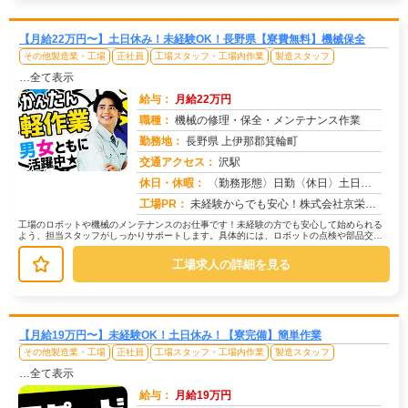
【月給22万円〜】土日休み！未経験OK！長野県【寮費無料】機械保全
その他製造業・工場
正社員
工場スタッフ・工場内作業
製造スタッフ
…全て表示
給与：
月給22万円
職種：
機械の修理・保全・メンテナンス作業
勤務地：
長野県 上伊那郡箕輪町
交通アクセス：
沢駅
求人番号：51652
休日・休暇：
〈勤務形態〉日勤〈休日〉土日※職場カレンダーによる
工場PR：
未経験からでも安心！株式会社京栄センターで新しい一歩を踏み出してみませんか？☆2000人以上の紹介実績！専任スタッ...
工場のロボットや機械のメンテナンスのお仕事です！未経験の方でも安心して始められる
よう、担当スタッフがしっかりサポートします。具体的には、ロボットの点検や部品交
換、不具合の修理、そして機械が故障し...
工場求人の詳細を見る
【月給19万円〜】未経験OK！土日休み！【寮完備】簡単作業
その他製造業・工場
正社員
工場スタッフ・工場内作業
製造スタッフ
…全て表示
給与：
月給19万円