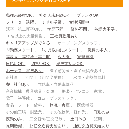
職種未経験OK
社会人未経験OK
ブランクOK
フリーター活躍
ミドル活躍
女性活躍中
既卒・第二新卒OK
学歴不問
資格不問
英語力不要
10名以上の大量募集
正社員登用あり
キャリアアップができる
オープニングスタッフ
即勤務スタート
1ヶ月以内にスタート
急募の求人
高収入・高時給・高月収
即入寮
寮費無料
日払いOK
週払いOK
給与前払いOK
ボーナス・賞与あり
満了慰労金・満了報奨金あり
正社員
期間工（期間従業員）
水道・光熱費無料
寮・社宅あり
自動車・自動車部品
産業機械・農業機器・金属
携帯・パソコン・家電
電子・半導体
ゴム・プラスチック
食品・フード・飲料
物流・倉庫
医療機器
その他工場・製造業
その他物流・軽作業
日勤のみ
夜勤のみ
二交替制/三交替制
土日休み
短期
長期活躍
赴任交通費支給あり
通勤交通費支給あり