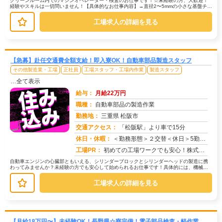
クリーンルーム内でのマシンオペレーター・検査のお仕事です！☆未経験の方、大歓迎！
経験やスキルは一切問いません！【具体的なお仕事内容】→直径2〜5mmの小さな基盤チッ
プを機械にセットする作業→機械...
工場求人の詳細を見る
【急募】赴任交通費全額支給！即入寮OK！自動車部品製造スタッフ
その他製造業・工場
正社員
工場スタッフ・工場内作業
製造スタッフ
…全て表示
給与：
月給22万円
職種：
自動車部品の製造作業
勤務地：
三重県 松阪市
交通アクセス：
「松阪駅」より車で15分
求人番号：50480
休日・休暇：
＜勤務形態＞２交替＜休日＞5勤2休制年間休日125日・GW休暇あり・お盆休暇あり・年末年始休暇あり※会社カレンダーによる
工場PR：
初めての工場ワークでも安心！株式会社京栄センターなら、充実のサポート体制であなたをバックアップ！→全国各地の求人か...
自動車エンジンの心臓部ともいえる、シリンダーブロックとシリンダーヘッドの製造に携
わってみませんか？未経験の方でも安心して始められるお仕事です！具体的には、機械を
使った簡単な操作や、目視による検査...
工場求人の詳細を見る
【月給18万円〜】未経験OK！長野県☆寮完備！電子部品検査・軽作業