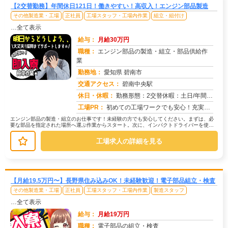
【2交替勤務】年間休日121日！働きやすい！高収入！エンジン部品製造
その他製造業・工場
正社員
工場スタッフ・工場内作業
組立・組付け
…全て表示
給与：
月給30万円
職種：
エンジン部品の製造・組立・部品供給作
業
勤務地：
愛知県 碧南市
交通アクセス：
碧南中央駅
求人番号：50486
休日・休暇：
勤務形態：2交替休暇：土日/年間休日121日・GW・夏季・年末年始などの長期休暇取得可能
工場PR：
初めての工場ワークでも安心！充実の研修制度と寮完備で、新しい一歩を踏み出せます。→ 寮費は無料！敷金・礼金・仲介手...
エンジン部品の製造・組立のお仕事です！未経験の方でも安心してください。まずは、必
要な部品を指定された場所へ運ぶ作業からスタート。次に、インパクトドライバーを使っ
てエンジン部品の組立作業を行います...
工場求人の詳細を見る
【月給19.5万円〜】長野県住み込みOK！未経験歓迎！電子部品組立・検査
その他製造業・工場
正社員
工場スタッフ・工場内作業
製造スタッフ
…全て表示
給与：
月給19万円
職種：
電子部品の組立・検査