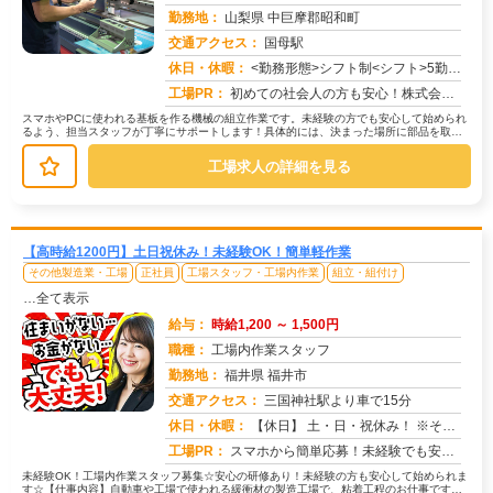
勤務地：
山梨県 中巨摩郡昭和町
交通アクセス：
国母駅
求人番号：51590
休日・休暇：
<勤務形態>シフト制<シフト>5勤2休<休日>土日祝日
工場PR：
初めての社会人の方も安心！株式会社京栄センターで新しい一歩を踏み出してみませんか？☆充実のサポート体制で、未経験か...
スマホやPCに使われる基板を作る機械の組立作業です。未経験の方でも安心して始められ
るよう、担当スタッフが丁寧にサポートします！具体的には、決まった場所に部品を取り
付けたり、完成品の傷がないかチェ...
工場求人の詳細を見る
【高時給1200円】土日祝休み！未経験OK！簡単軽作業
その他製造業・工場
正社員
工場スタッフ・工場内作業
組立・組付け
…全て表示
給与：
時給1,200 ～ 1,500円
職種：
工場内作業スタッフ
勤務地：
福井県 福井市
交通アクセス：
三国神社駅より車で15分
求人番号：51775
休日・休暇：
【休日】 土・日・祝休み！ ※その他長期休暇アリ！ （GW・夏季休暇・年末年始など）
工場PR：
スマホから簡単応募！未経験でも安心の環境です。☆高時給1300円！しっかり稼げるチャンス！☆寮付きで、兵庫県での新...
未経験OK！工場内作業スタッフ募集☆安心の研修あり！未経験の方も安心して始められま
す☆【仕事内容】自動車や工場で使われる緩衝材の製造工場で、粘着工程のお仕事です。