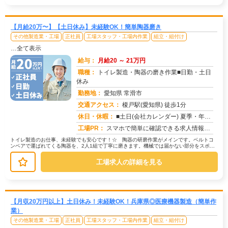
【月給20万〜】【土日休み】未経験OK！簡単陶器磨き
その他製造業・工場
正社員
工場スタッフ・工場内作業
組立・組付け
…全て表示
給与：
月給20 ～ 21万円
職種：
トイレ製造・陶器の磨き作業■日勤・土日
休み
勤務地：
愛知県 常滑市
交通アクセス：
榎戸駅(愛知県) 徒歩1分
求人番号：51814
休日・休暇：
■土日(会社カレンダー) 夏季・年末年始・GWの長期休みあり/年間休日126日
工場PR：
スマホで簡単に確認できる求人情報！未経験でも安心の環境です。株式会社京栄センターでは、経験や資格は一切問いません。...
トイレ製造のお仕事、未経験でも安心です！☆ 陶器の研磨作業がメインです。ベルトコ
ンベアで運ばれてくる陶器を、2人1組で丁寧に磨きます。機械では届かない部分をスポン
ジで磨く、繊細な作業です。☆ ラ...
工場求人の詳細を見る
【月収20万円以上】土日休み！未経験OK！兵庫県◎医療機器製造（簡単作
業）
その他製造業・工場
正社員
工場スタッフ・工場内作業
組立・組付け