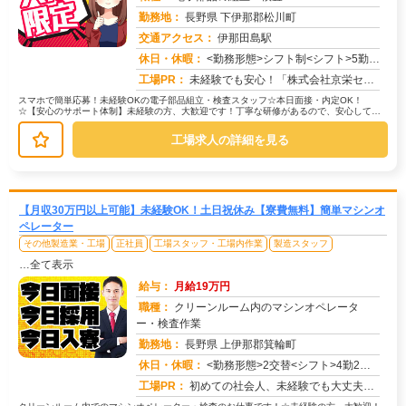
勤務地：
長野県 下伊那郡松川町
交通アクセス：
伊那田島駅
求人番号：51631
休日・休暇：
<勤務形態>シフト制<シフト>5勤2休<休日>土日祝日
工場PR：
未経験でも安心！「株式会社京栄センター」で新しい一歩を踏み出してみませんか？☆充実のサポート体制☆・未経験者多数活...
スマホで簡単応募！未経験OKの電子部品組立・検査スタッフ☆本日面接・内定OK！
☆【安心のサポート体制】未経験の方、大歓迎です！丁寧な研修があるので、安心してス
タートできます。【具体的な仕事内容】...
工場求人の詳細を見る
【月収30万円以上可能】未経験OK！土日祝休み【寮費無料】簡単マシンオ
ペレーター
その他製造業・工場
正社員
工場スタッフ・工場内作業
製造スタッフ
…全て表示
給与：
月給19万円
職種：
クリーンルーム内のマシンオペレータ
ー・検査作業
勤務地：
長野県 上伊那郡箕輪町
休日・休暇：
<勤務形態>2交替<シフト>4勤2休<休日>土日祝
求人番号：51654
工場PR：
初めての社会人、未経験でも大丈夫！株式会社京栄センターで安心スタートしませんか？☆家具・家電付きのワンルーム寮が初...