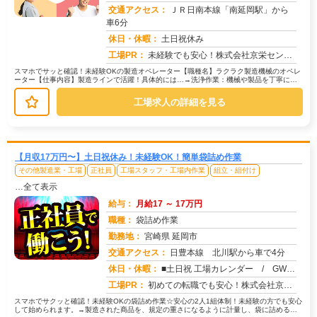
交通アクセス：
ＪＲ日南本線「南延岡駅」から
車6分
求人番号：51813
休日・休暇：
土日祝休み
工場PR：
未経験でも安心！株式会社京栄センターで新しい一歩を踏み出しませんか？☆赴任費用は100％サポート！給料日までのお金...
スマホでサッと確認！未経験OKの製造オペレーター【職種名】ラクラク製造機械のオペレ
ーター【仕事内容】製造ラインで活躍！具体的には…→洗浄作業：機械や製品を丁寧に洗
浄します。→目視検査：製品にキズ...
工場求人の詳細を見る
【月収17万円〜】土日祝休み！未経験OK！簡単袋詰め作業
その他製造業・工場
正社員
工場スタッフ・工場内作業
組立・組付け
…全て表示
給与：
月給17 ～ 17万円
職種：
袋詰め作業
勤務地：
宮崎県 延岡市
交通アクセス：
日豊本線 北川駅から車で4分
求人番号：51807
休日・休暇：
■土日祝 工場カレンダー / GW、お盆、年末年始、休暇有 （年数回土曜出勤有り）
工場PR：
初めての転職でも安心！株式会社京栄センターで新しい一歩を踏み出してみませんか？☆最短1日で入寮可能！充実の寮環境で...
スマホでサクッと確認！未経験OKの袋詰め作業☆安心の2人1組体制！未経験の方でも安心
して始められます。→製造された商品を、規定の重さになるように計量し、袋に詰める作