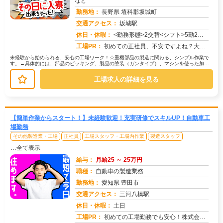
など
勤務地：
長野県 埴科郡坂城町
交通アクセス：
坂城駅
求人番号：51663
休日・休暇：
<勤務形態>2交替<シフト>5勤2休<休日>土日
工場PR：
初めての正社員、不安ですよね？大丈夫！☆専属スタッフが就業まで徹底サポート！☆不安なことは何でも相談できます！20...
未経験から始められる、安心の工場ワーク！☆重機部品の製造に関わる、シンプル作業で
す。→具体的には、部品のピッキング、製品の塗装（ガンタイプ）、マシンを使った加
工、製品の運搬など。難しい作業はあり...
工場求人の詳細を見る
【簡単作業からスタート！】未経験歓迎！充実研修でスキルUP！自動車工
場勤務
その他製造業・工場
正社員
工場スタッフ・工場内作業
製造スタッフ
…全て表示
給与：
月給25 ～ 25万円
職種：
自動車の製造業務
勤務地：
愛知県 豊田市
交通アクセス：
三河八橋駅
求人番号：50493
休日・休暇：
土日
工場PR：
初めての工場勤務でも安心！株式会社京栄センターで、新しい一歩を踏み出しませんか？☆家具付き寮で、初期費用0円！鞄一...