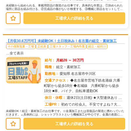
未経験から始められる、車載用部品の製造のお仕事です。具体的な作業は、①決められた
場所に部品を組み付ける、②完成品の傷がないか検査する、③機械に部品をセットしてボ
タンを押す、といった工程です。難し...
工場求人の詳細を見る
【月収30.6万円可】未経験OK！土日祝休み！名古屋の組立・素材加工
その他製造業・工場
正社員
工場スタッフ・工場内作業
組立・組付け
…全て表示
給与：
月給26 ～ 30万円
職種：
組立・素材加工
勤務地：
愛知県 名古屋市中川区
交通アクセス：
◆名古屋市営地下鉄名港線 六番
町駅から徒歩18分 ◆名城線 六番町駅から徒歩
求人番号：51831
18分 ■車、バイク、自転車通勤OK
休日・休暇：
週休2日(土日祝) ★大型連休あり ★年休120日以上
工場PR：
初めての社会人、不安ですよね？大丈夫！株式会社京栄センターなら、充実のサポート体制であなたをバックアップします！☆...
未経験OK！組立・素材加工のお仕事です。☆金属加工または溶接品の製造に携わっていた
だきます。→具体的には、ショットブラストという機械加工が中心です。金属の表面に小
さな粒を当てて、加工していきます...
工場求人の詳細を見る