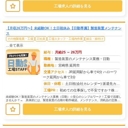
業です。→難しい作業はありませ...
工場求人の詳細を見る
【月収26万円〜】未経験OK！土日祝休み【日勤専属】製造装置メンテナン
ス
その他製造業・工場
正社員
工場スタッフ・工場内作業
組立・組付け
…全て表示
給与：
月給25 ～ 26万円
職種：
製造装置のメンテナンス業務・日勤
勤務地：
宮崎県 延岡市
交通アクセス：
JR延岡駅から車で4分 ハローワ
ーク延岡から車で3分
求人番号：51812
休日・休暇：
土日祝(会社カレンダー) 派遣先カレンダーに準ずる（年数回土曜出勤有り）
工場PR：
初めての仕事探しで不安ですか？株式会社京栄センターなら安心です！☆初期費用0円で家具付き寮に入寮可能！→すぐに新し...
未経験OK！製造装置のメンテナンス業務（日勤）☆安心のシンプルワーク！工場で活躍し
ませんか？→ 具体的には、製造装置の点検や動作確認、メンテナンス、消耗品の交換な
どを行います。→ 加工作業、検品...
工場求人の詳細を見る