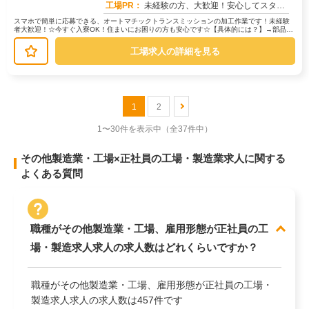
工場PR：
未経験の方、大歓迎！安心してスタートできる環境です。☆充実のサポート体制☆→担当スタッフが就業まで丁寧にサポートし...
スマホで簡単に応募できる、オートマチックトランスミッションの加工作業です！未経験
者大歓迎！☆今すぐ入寮OK！住まいにお困りの方も安心です☆【具体的には？】→部品の
組み立てや、色付け・塗装といった...
工場求人の詳細を見る
1
2
1〜30件を表示中
（全37件中）
その他製造業・工場×正社員の工場・製造業求人に関する
よくある質問
職種がその他製造業・工場、雇用形態が正社員の工
場・製造求人求人の求人数はどれくらいですか？
職種がその他製造業・工場、雇用形態が正社員の工場・
製造求人求人の求人数は457件です