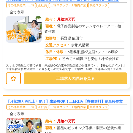
その他製造業・工場
正社員
工場スタッフ・工場内作業
製造スタッフ
…全て表示
給与：
月給18万円
職種：
電子部品製造のマシンオペレーター・検
査作業
勤務地：
長野県 飯田市
交通アクセス：
伊那八幡駅
求人番号：51680
休日・休暇：
<勤務形態>2交替<シフト>4勤2休<休日>工場カレンダーによる
工場PR：
初めての転職でも安心！株式会社京栄センターで新しい一歩を踏み出してみませんか？☆すぐに住める寮完備！初期費用は一切...
スマホで簡単に応募できる！未経験OKの電子部品製造のお仕事です。【安心のポイント】
☆未経験者多数活躍中！研修があるので安心です。☆学歴・経験・スキル不問！☆若手か
らミドル世代まで幅広く活躍できま...
工場求人の詳細を見る
【月収30万円以上可能！】未経験OK！土日休み【寮費無料】簡単軽作業
その他製造業・工場
正社員
工場スタッフ・工場内作業
製造スタッフ
…全て表示
給与：
月給21万円
職種：
部品のピッキング作業・製品の塗装作業