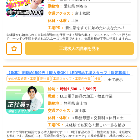
勤務地：
愛知県 刈谷市
交通アクセス：
富士松駅
求人番号：50485
休日・休暇：
土日
工場PR：
新生活をすぐに始めたいあなたへ！株式会社京栄センターでは、最短1日で入寮可能！完全個室のワンルーム寮は初期費用0円...
未経験から始められる自動車製造のお仕事です！製造作業は、マニュアルに沿って行うの
で、一つずつ手順を覚えればスムーズに作業できます。先輩社員が丁寧に指導しますの
で、安心してスタートできますよ。具体...
工場求人の詳細を見る
【急募】高時給1509円！即入寮OK！LED部品工場スタッフ！限定募集！
その他製造業・工場
正社員
工場スタッフ・工場内作業
検査
…全て表示
給与：
時給1,500 ～ 1,509円
職種：
LED電子部品の加工・検査作業
勤務地：
静岡県 富士市
交通アクセス：
富士駅
求人番号：49199
休日・休暇：
＜勤務形態＞交替制＜休日＞土日祝★ＧＷ★夏季休暇★冬季休暇★年末年始
工場PR：
未経験でも安心！新しい一歩を踏み出してみませんか？株式会社京栄センターでは、未経験者多数活躍中！不安な気持ちは、私...
スマホで簡単に確認できる求人情報です！LED電子部品の加工・検査のお仕事、未経験で
も安心です。具体的には、完成品の傷がないかチェックする検査作業や、機械のボタンを
押して動作を確認するマシンオペレ...