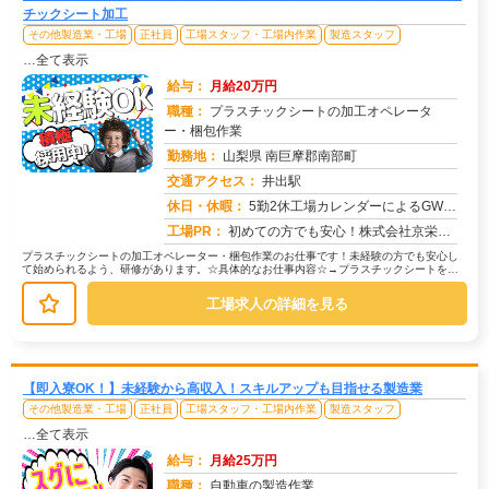
チックシート加工
その他製造業・工場
正社員
工場スタッフ・工場内作業
製造スタッフ
…全て表示
給与：
月給20万円
職種：
プラスチックシートの加工オペレータ
ー・梱包作業
勤務地：
山梨県 南巨摩郡南部町
交通アクセス：
井出駅
求人番号：51599
休日・休暇：
5勤2休工場カレンダーによるGW 夏季 年末年始
工場PR：
初めての方でも安心！株式会社京栄センターで新しい一歩を踏み出してみませんか？☆充実のサポート体制☆・2000名以上...
プラスチックシートの加工オペレーター・梱包作業のお仕事です！未経験の方でも安心し
て始められるよう、研修があります。☆具体的なお仕事内容☆→プラスチックシートを機
械を使って加工します。難しい操作は...
工場求人の詳細を見る
【即入寮OK！】未経験から高収入！スキルアップも目指せる製造業
その他製造業・工場
正社員
工場スタッフ・工場内作業
製造スタッフ
…全て表示
給与：
月給25万円
職種：
自動車の製造作業