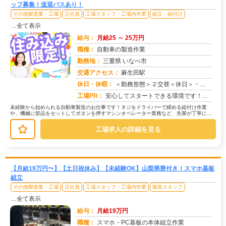
ッフ募集！送迎バスあり！
その他製造業・工場
正社員
工場スタッフ・工場内作業
組立・組付け
…全て表示
給与：
月給25 ～ 25万円
職種：
自動車の製造作業
勤務地：
三重県 いなべ市
交通アクセス：
麻生田駅
求人番号：50497
休日・休暇：
＜勤務形態＞２交替＜休日＞・週休二日制基本土曜日・日曜日・長期休暇ありGW休暇・お盆休暇・年末年始休暇・年次有給休...
工場PR：
安心してスタートできる環境です！【充実のサポート体制】→専属担当スタッフによる就業までの徹底サポート！→不安や悩み...
未経験から始められる自動車製造のお仕事です！ネジをドライバーで締める組付け作業
や、機械に部品をセットしてボタンを押すマシンオペレーター業務など、先輩が丁寧に指
導しますのでご安心ください。難しい作...
工場求人の詳細を見る
【月給19万円〜】【土日祝休み】【未経験OK】山梨県寮付き！スマホ基板
組立
その他製造業・工場
正社員
工場スタッフ・工場内作業
製造スタッフ
…全て表示
給与：
月給19万円
職種：
スマホ・PC基板の本体組立作業