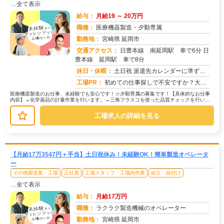
…全て表示
給与：
月給19 ～ 20万円
職種：
医療機器製造・夕勤専属
勤務地：
宮崎県 延岡市
交通アクセス：
日豊本線 南延岡駅 車で6分 日
豊本線 延岡駅 車で8分
求人番号：51799
休日・休暇：
土日祝 派遣先カレンダーに準ずる （年数回土曜出勤有り）
工場PR：
初めての仕事探しで不安ですか？大丈夫！株式会社京栄センターなら、未経験の方でも安心してスタートできます。☆充実のサ...
医療機器製造のお仕事、未経験でも安心です！☆夕勤専属の募集です！【具体的なお仕事
内容】→化学薬品の計量作業を行います。→三角フラスコを使った品質チェックを行いま
す。未経験の方でも、安心して始めら...
工場求人の詳細を見る
【月給17万3547円＋手当】土日祝休み！未経験OK！簡単製造オペレータ
ー
その他製造業・工場
正社員
工場スタッフ・工場内作業
組立・組付け
…全て表示
給与：
月給17万円
職種：
ラクラク製造機械のオペレーター
勤務地：
宮崎県 延岡市