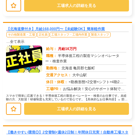
工場求人の詳細を見る
【北海道寮付き】月給168,000円〜【未経験OK】簡単軽作業
その他製造業・工場
正社員
工場スタッフ・工場内作業
製造スタッフ
…全て表示
給与：
月給16万円
職種：
半導体後工程の製造マシンオペレータ
ー・検査作業
勤務地：
北海道 亀田郡七飯町
交通アクセス：
大中山駅
求人番号：51772
休日・休暇：
<勤務形態>2交替<シフト>4勤2休<休日>工場カレンダーによる
工場PR：
お悩み解決！安心のサポート体制で、新しい一歩を踏み出しましょう！☆未経験者歓迎！安心してスタートできます。☆最短で...
スマホで簡単に応募できる！半導体後工程の製造オペレーター・検査のお仕事です。未経
験の方、大歓迎！研修制度も充実しているので安心です。【具体的なお仕事内容】→ 部材
を機械にセットする作業→ 機械の...
工場求人の詳細を見る
【働きやすい環境◎】2交替制×週休2日制！年間休日充実！自動車工場スタ