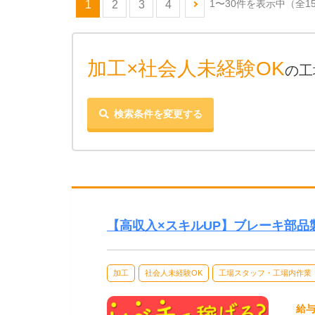
1〜30件を表示中
（全1
1
2
3
4
加工×社会人未経験OK
の工
検索条件を変更する
【高収入×スキルUP】ブレーキ部
加工
社会人未経験OK
工場スタッフ・工場内作業
給