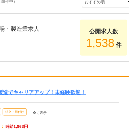
538件中）
場・製造業求人
公開求人数
1,538
件
品製造でキャリアアップ！未経験歓迎！
組立・組付け
…全て表示
与：
時給1,963円