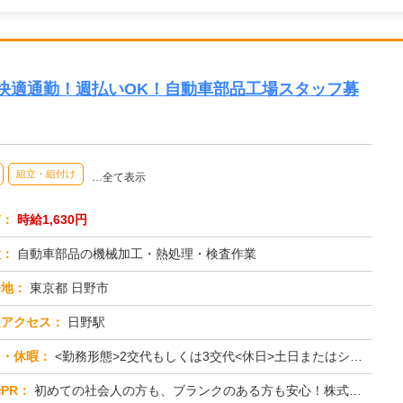
快適通勤！週払いOK！自動車部品工場スタッフ募
組立・組付け
…全て表示
与：
時給1,630円
種：
自動車部品の機械加工・熱処理・検査作業
務地：
東京都 日野市
通アクセス：
日野駅
日・休暇：
<勤務形態>2交代もしくは3交代<休日>土日またはシフト制
PR：
初めての社会人の方も、ブランクのある方も安心！株式会社京栄センターで、新しい一歩を踏み出してみませんか？→充実のサ...