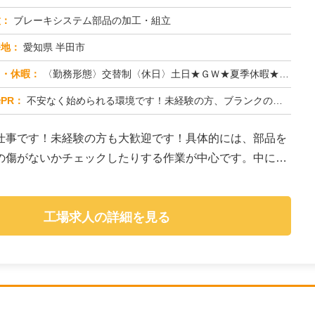
種：
ブレーキシステム部品の加工・組立
務地：
愛知県 半田市
日・休暇：
〈勤務形態〉交替制〈休日〉土日★ＧＷ★夏季休暇★冬季休暇★年末年始
PR：
不安なく始められる環境です！未経験の方、ブランクのある方も大歓迎！充実の研修でしっかりサポートします。20代、30...
仕事です！未経験の方も大歓迎です！具体的には、部品を
の傷がないかチェックしたりする作業が中心です。中に
工場求人の詳細を見る