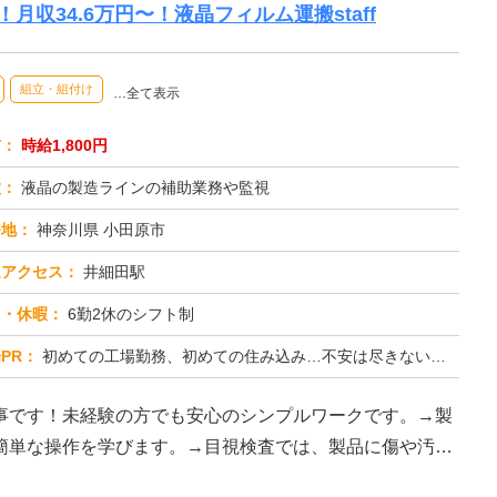
月収34.6万円〜！液晶フィルム運搬staff
組立・組付け
…全て表示
与：
時給1,800円
種：
液晶の製造ラインの補助業務や監視
務地：
神奈川県 小田原市
通アクセス：
井細田駅
日・休暇：
6勤2休のシフト制
PR：
初めての工場勤務、初めての住み込み…不安は尽きないですよね。でも大丈夫！株式会社京栄センターなら、あなたをしっかり...
事です！未経験の方でも安心のシンプルワークです。→製
簡単な操作を学びます。→目視検査では、製品に傷や汚れ