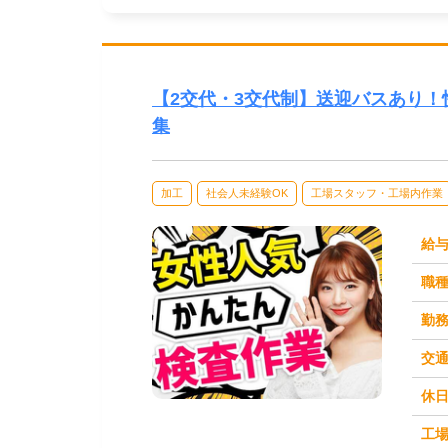
【2交代・3交代制】送迎バスあり！
集
加工
社会人未経験OK
工場スタッフ・工場内作業
給
職
勤
交
休
求人番号：50736
工場