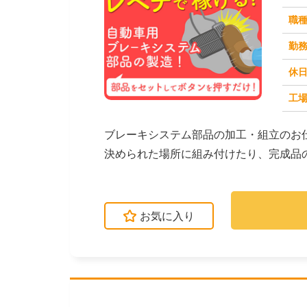
職
勤
休
工場
求人番号：50187
ブレーキシステム部品の加工・組立のお
決められた場所に組み付けたり、完成品
は、部品をセットして...
お気に入り