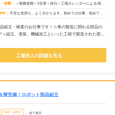
日・休暇：
＜勤務形態＞2交替＜休日＞工場カレンダーによる/長期休暇/GW /夏季/ 年末年始
PR：
不安な気持ち、よく分かります。初めての仕事、初めての場所…でも大丈夫！☆未経験者多数活躍中！☆経験やスキルは一切問...
部品組立・検査のお仕事です！☆車の製造に関わる部品の
ディ組立、塗装、機械加工といった工程で製造された部品
工場求人の詳細を見る
み＆寮完備！ロボット部品組立
組立・組付け
…全て表示