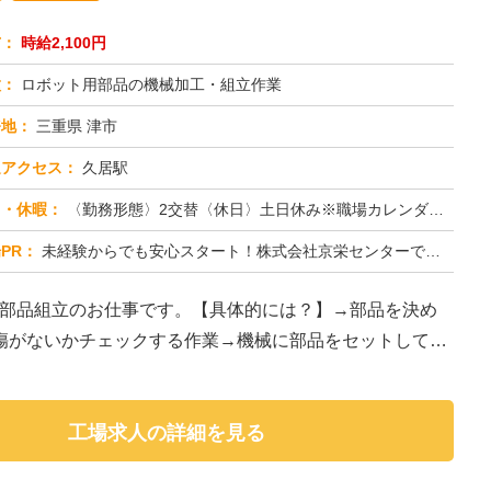
与：
時給2,100円
種：
ロボット用部品の機械加工・組立作業
務地：
三重県 津市
通アクセス：
久居駅
日・休暇：
〈勤務形態〉2交替〈休日〉土日休み※職場カレンダーによる
PR：
未経験からでも安心スタート！株式会社京栄センターで新しい一歩を踏み出しませんか？→経験・学歴・スキルは一切不問です...
ト部品組立のお仕事です。【具体的には？】→部品を決め
傷がないかチェックする作業→機械に部品をセットしてボ
工場求人の詳細を見る