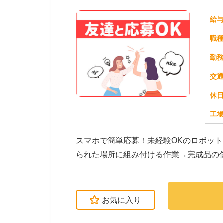
給
職
勤
交
休
求人番号：50433
工場
スマホで簡単応募！未経験OKのロボッ
られた場所に組み付ける作業→完成品の
タンを押すだけの作...
お気に入り