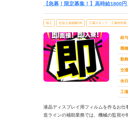
【急募！限定募集！】高時給1800円！
加工
社会人未経験OK
工場スタッフ・工場内作業
給
職
勤
交
休
求人番号：51067
工場
液晶ディスプレイ用フィルムを作るお仕
造ラインの補助業務では、機械の監視や
がないか確認します...