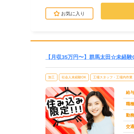
お気に入り
【月収35万円〜】群馬太田☆未経験
加工
社会人未経験OK
工場スタッフ・工場内作業
給
職
勤
交