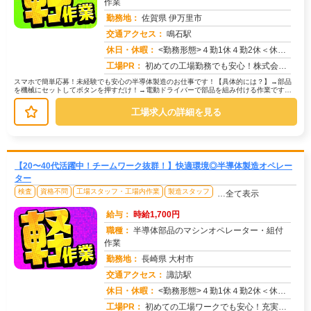
作業
勤務地：
佐賀県 伊万里市
交通アクセス：
鳴石駅
求人番号：50068
休日・休暇：
<勤務形態>４勤1休４勤2休＜休日＞シフトカレンダーによる
工場PR：
初めての工場勤務でも安心！株式会社京栄センターで新しい一歩を踏み出してみませんか？→家具付き寮が初期費用０円で利用...
スマホで簡単応募！未経験でも安心の半導体製造のお仕事です！【具体的には？】→部品
を機械にセットしてボタンを押すだけ！→電動ドライバーで部品を組み付ける作業です。
→完成した製品を目で見て検査します...
工場求人の詳細を見る
【20〜40代活躍中！チームワーク抜群！】快適環境◎半導体製造オペレー
ター
検査
資格不問
工場スタッフ・工場内作業
製造スタッフ
…全て表示
給与：
時給1,700円
職種：
半導体部品のマシンオペレーター・組付
作業
勤務地：
長崎県 大村市
交通アクセス：
諏訪駅
求人番号：50062
休日・休暇：
<勤務形態>４勤1休４勤2休＜休日＞シフトカレンダーによる
工場PR：
初めての工場ワークでも安心！充実の研修制度と先輩スタッフのサポートで、未経験からでも安心してスタートできます。→ ...