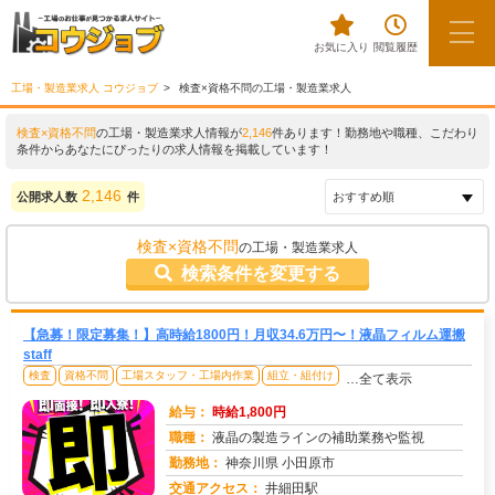
お気に入り
閲覧履歴
工場・製造業求人 コウジョブ
検査×資格不問の工場・製造業求人
検査×資格不問
の工場・製造業求人情報が
2,146
件あります！勤務地や職種、こだわり
条件からあなたにぴったりの求人情報を掲載しています！
2,146
公開求人数
件
検査×資格不問
の工場・製造業求人
検索条件を変更する
【急募！限定募集！】高時給1800円！月収34.6万円〜！液晶フィルム運搬
staff
検査
資格不問
工場スタッフ・工場内作業
組立・組付け
…全て表示
給与：
時給1,800円
職種：
液晶の製造ラインの補助業務や監視
勤務地：
神奈川県 小田原市
交通アクセス：
井細田駅