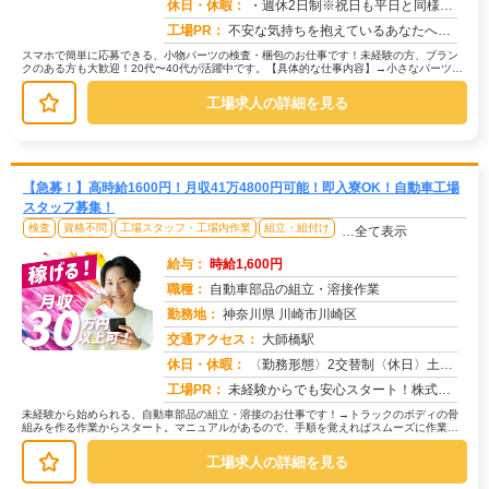
求人番号：51023
休日・休暇：
・週休2日制※祝日も平日と同様出勤日
工場PR：
不安な気持ちを抱えているあなたへ。株式会社京栄センターでは、未経験の方でも安心してスタートできる環境を整えています...
スマホで簡単に応募できる、小物パーツの検査・梱包のお仕事です！未経験の方、ブラン
クのある方も大歓迎！20代〜40代が活躍中です。【具体的な仕事内容】→小さなパーツを
目で見てチェックします。→不良...
工場求人の詳細を見る
【急募！】高時給1600円！月収41万4800円可能！即入寮OK！自動車工場
スタッフ募集！
検査
資格不問
工場スタッフ・工場内作業
組立・組付け
…全て表示
給与：
時給1,600円
職種：
自動車部品の組立・溶接作業
勤務地：
神奈川県 川崎市川崎区
交通アクセス：
大師橋駅
求人番号：50699
休日・休暇：
〈勤務形態〉2交替制〈休日〉土日(週休２日制)★ＧＷ★夏季休暇★冬季休暇★年末年始
工場PR：
未経験からでも安心スタート！株式会社京栄センターで新しい一歩を踏み出してみませんか？→ 経験や資格は一切不問です！...
未経験から始められる、自動車部品の組立・溶接のお仕事です！→トラックのボディの骨
組みを作る作業からスタート。マニュアルがあるので、手順を覚えればスムーズに作業で
きます。→次に、トラックのアクスル...
工場求人の詳細を見る