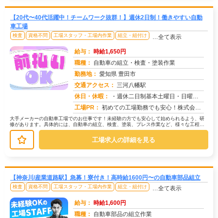
【20代〜40代活躍中！チームワーク抜群！】週休2日制！働きやすい自動
車工場
検査
資格不問
工場スタッフ・工場内作業
組立・組付け
…全て表示
給与：
時給1,650円
職種：
自動車の組立・検査・塗装作業
勤務地：
愛知県 豊田市
交通アクセス：
三河八幡駅
求人番号：50153
休日・休暇：
・週休二日制基本土曜日・日曜日・長期休暇ありGW休暇・お盆休暇・年末年始休暇・年次有給休暇あり※配属先、工場カレン...
工場PR：
初めての工場勤務でも安心！株式会社京栄センターで、新しい一歩を踏み出してみませんか？充実のサポート体制で、あなたを...
大手メーカーの自動車工場でのお仕事です！未経験の方でも安心して始められるよう、研
修があります。具体的には、自動車の組立、検査、塗装、プレス作業など、様々な工程が
あります。募集状況によって作業内容...
工場求人の詳細を見る
【神奈川/産業道路駅】急募！寮付き！高時給1600円〜の自動車部品組立
検査
資格不問
工場スタッフ・工場内作業
組立・組付け
…全て表示
給与：
時給1,600円
職種：
自動車部品の組立作業