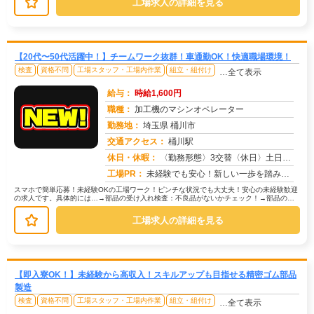
工場求人の詳細を見る
【20代〜50代活躍中！】チームワーク抜群！車通勤OK！快適職場環境！
検査
資格不問
工場スタッフ・工場内作業
組立・組付け
…全て表示
給与：
時給1,600円
職種：
加工機のマシンオペレーター
勤務地：
埼玉県 桶川市
交通アクセス：
桶川駅
求人番号：51028
休日・休暇：
〈勤務形態〉3交替〈休日〉土日休み※職場カレンダーによる
工場PR：
未経験でも安心！新しい一歩を踏み出せます。株式会社京栄センターでは、経験・学歴・スキルは一切問いません。未経験者や...
スマホで簡単応募！未経験OKの工場ワーク！ピンチな状況でも大丈夫！安心の未経験歓迎
の求人です。具体的には…→部品の受け入れ検査：不良品がないかチェック！→部品の運
搬：カートを使って指定場所へ移動...
工場求人の詳細を見る
【即入寮OK！】未経験から高収入！スキルアップも目指せる精密ゴム部品
製造
検査
資格不問
工場スタッフ・工場内作業
組立・組付け
…全て表示