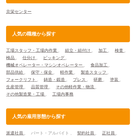
京栄センター
人気の職種から探す
工場スタッフ・工場内作業
組立・組付け
加工
検査
検品
仕分け
ピッキング
機械オペレーター・マシンオペレーター
食品加工
部品供給
保守・保全
軽作業
製造スタッフ
フォークリフト
鋳造・鍛造
プレス
研磨
塗装
生産管理
品質管理
その他軽作業・物流
その他製造業・工場
工場内事務
人気の雇用形態から探す
派遣社員
パート・アルバイト
契約社員
正社員