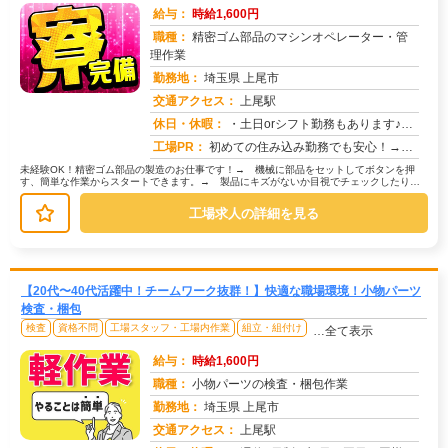
給与：
時給1,600円
職種：
精密ゴム部品のマシンオペレーター・管
理作業
勤務地：
埼玉県 上尾市
交通アクセス：
上尾駅
求人番号：51024
休日・休暇：
・土日orシフト勤務もあります♪・長期休暇（GW・夏季・年末年始休暇あり）※会社カレンダーあり※祝日も平日と同様の...
工場PR：
初めての住み込み勤務でも安心！→家具付き寮が初期費用0円で利用可能！ お財布にも優しい環境です。→専属スタッフが...
未経験OK！精密ゴム部品の製造のお仕事です！→ 機械に部品をセットしてボタンを押
す、簡単な作業からスタートできます。→ 製品にキズがないか目視でチェックしたり、
部品を決められた場所に置いたりする...
工場求人の詳細を見る
【20代〜40代活躍中！チームワーク抜群！】快適な職場環境！小物パーツ
検査・梱包
検査
資格不問
工場スタッフ・工場内作業
組立・組付け
…全て表示
給与：
時給1,600円
職種：
小物パーツの検査・梱包作業
勤務地：
埼玉県 上尾市
交通アクセス：
上尾駅