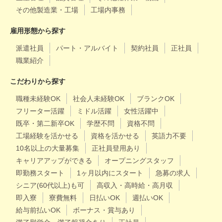
その他製造業・工場
工場内事務
雇用形態から探す
派遣社員
パート・アルバイト
契約社員
正社員
職業紹介
こだわりから探す
職種未経験OK
社会人未経験OK
ブランクOK
フリーター活躍
ミドル活躍
女性活躍中
既卒・第二新卒OK
学歴不問
資格不問
工場経験を活かせる
資格を活かせる
英語力不要
10名以上の大量募集
正社員登用あり
キャリアアップができる
オープニングスタッフ
即勤務スタート
1ヶ月以内にスタート
急募の求人
シニア(60代以上)も可
高収入・高時給・高月収
即入寮
寮費無料
日払いOK
週払いOK
給与前払いOK
ボーナス・賞与あり