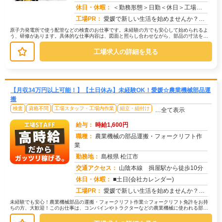
求人番号：49411
休日・休暇：
＜勤務形態＞日勤＜休日＞工場カレンダーによる
工場PR：
愛媛で新しい生活を始めませんか？すぐに住める寮があるので、引越し準備もスムーズです！初期費用は一切かかりません。敷...
原子力発電所で使う配管などの検査のお仕事です。未経験の方でも安心して始められるよ
う、研修があります。具体的な仕事内容は、図面と照らし合わせながら、部品の寸法を測
ったり、材料を確認したりすることで...
工場求人の詳細を見る
【月収34万円以上可能！】【土日休み】未経験OK！愛媛☆農業機械部品運
搬
検査
資格不問
工場スタッフ・工場内作業
組立・組付け
…全て表示
給与：
時給1,600円
職種：
農業機械の部品運搬・フォークリフト作
業
勤務地：
島根県 松江市
交通アクセス：
山陰本線 揖屋駅から徒歩10分
求人番号：51826
休日・休暇：
■土日(会社カレンダー)
工場PR：
愛媛で新しい生活を始めませんか？☆ すぐに住める寮完備！面倒な手続きは一切不要です。☆ 男女問わず活躍中！年齢や性...
未経験でも安心！農業機械部品の運搬・フォークリフト作業☆フォークリフト免許をお持
ちの方、大歓迎！このお仕事は、コンバインやトラクターなどの農業機械に使われる部品
の運搬が中心です。→ 具体的には、...