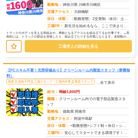
勤務地：
神奈川県 川崎市川崎区
交通アクセス：
大師橋駅
求人番号：50761
休日・休暇：
〈勤務形態〉2交替制〈休日〉土日(週休２日制)★ＧＷ★夏季休暇★冬季休暇★年末年始
工場PR：
新生活を始めるなら、ここで決まり！→初期費用0円の家具付き個室寮をご用意！テレビ、エアコン、冷蔵庫など生活に必要な...
トラックのボディを支える骨組みや、車軸となるアクスルを組み立てるお仕事です。→具
体的には、トラックの部品を溶接したり、組み立てたりする作業になります。未経験の方
でも安心して始められるよう、研修制...
工場求人の詳細を見る
【PCスキル不要！充実研修あり】クリーンルーム内製造スタッフ（寮費無
料）
検査
資格不問
工場スタッフ・工場内作業
製造スタッフ
…全て表示
給与：
時給1,600円
職種：
クリーンルーム内での電子部品製造スタ
ッフ
勤務地：
徳島県 阿南市
交通アクセス：
阿波中島駅
求人番号：49627
休日・休暇：
<勤務形態>シフト制＜休日＞シフト
工場PR：
安心してスタートできる環境です！【充実のサポート体制】→未経験の方大歓迎！先輩スタッフが丁寧に指導します。→資格や...