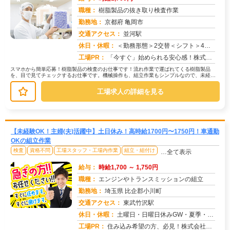
職種：
樹脂製品の抜き取り検査作業
勤務地：
京都府 亀岡市
交通アクセス：
並河駅
求人番号：49794
休日・休暇：
＜勤務形態＞2交替＜シフト＞4勤2休＜休日＞工場カレンダーによる
工場PR：
「今すぐ」始められる安心感！株式会社京栄センターで新しい一歩を踏み出してみませんか？→未経験者多数活躍中！経験やス...
スマホから簡単応募！樹脂製品の検査のお仕事です！流れ作業で運ばれてくる樹脂製品
を、目で見てチェックするお仕事です。機械操作も、組立作業もシンプルなので、未経験
の方でも安心！【具体的には】→製品を...
工場求人の詳細を見る
【未経験OK！主婦(夫)活躍中】土日休み！高時給1700円〜1750円！車通勤
OKの組立作業
検査
資格不問
工場スタッフ・工場内作業
組立・組付け
…全て表示
給与：
時給1,700 ～ 1,750円
職種：
エンジンやトランスミッションの組立
勤務地：
埼玉県 比企郡小川町
交通アクセス：
東武竹沢駅
求人番号：51050
休日・休暇：
土曜日・日曜日休みGW・夏季・年末年始休暇あり
工場PR：
住み込み希望の方、必見！株式会社京栄センターでは、2000人以上の紹介実績があります。→全国2500件以上の格安寮...