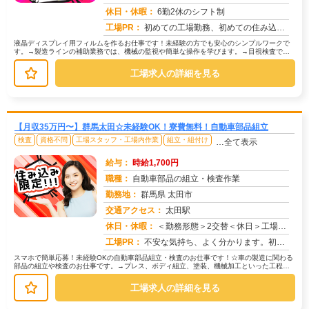
求人番号：51067
休日・休暇：
6勤2休のシフト制
工場PR：
初めての工場勤務、初めての住み込み…不安は尽きないですよね。でも大丈夫！株式会社京栄センターなら、あなたをしっかり...
液晶ディスプレイ用フィルムを作るお仕事です！未経験の方でも安心のシンプルワークで
す。→製造ラインの補助業務では、機械の監視や簡単な操作を学びます。→目視検査で
は、製品に傷や汚れがないか確認します...
工場求人の詳細を見る
【月収35万円〜】群馬太田☆未経験OK！寮費無料！自動車部品組立
検査
資格不問
工場スタッフ・工場内作業
組立・組付け
…全て表示
給与：
時給1,700円
職種：
自動車部品の組立・検査作業
勤務地：
群馬県 太田市
交通アクセス：
太田駅
求人番号：51289
休日・休暇：
＜勤務形態＞2交替＜休日＞工場カレンダーによる/長期休暇/GW /夏季/ 年末年始
工場PR：
不安な気持ち、よく分かります。初めての仕事、初めての場所…でも大丈夫！☆未経験者多数活躍中！☆経験やスキルは一切問...
スマホで簡単応募！未経験OKの自動車部品組立・検査のお仕事です！☆車の製造に関わる
部品の組立や検査のお仕事です。→プレス、ボディ組立、塗装、機械加工といった工程で
製造された部品を扱います。☆ライ...
工場求人の詳細を見る