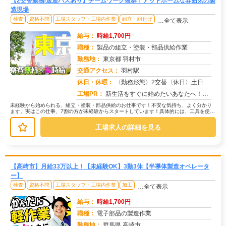
【2交替勤務/送迎バスあり】チームワーク抜群！アットホームな雰囲気の製
造現場
検査
資格不問
工場スタッフ・工場内作業
組立・組付け
…全て表示
給与：
時給1,700円
職種：
製品の組立・塗装・部品供給作業
勤務地：
東京都 羽村市
交通アクセス：
羽村駅
求人番号：50760
休日・休暇：
〈勤務形態〉2交替〈休日〉土日
工場PR：
新生活をすぐに始めたいあなたへ！株式会社京栄センターでは、未経験者も安心してスタートできる環境が整っています。→最...
未経験から始められる、組立・塗装・部品供給のお仕事です！不安な気持ち、よく分かり
ます。実はこの仕事、7割の方が未経験からスタートしています！具体的には、工具を使っ
て部品を組み立てたり、塗装機械を...
工場求人の詳細を見る
【高崎市】月給33万以上！【未経験OK】3勤3休【半導体製造オペレータ
ー】
検査
資格不問
工場スタッフ・工場内作業
加工
…全て表示
給与：
時給1,700円
職種：
電子部品の製造作業
勤務地：
群馬県 高崎市