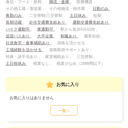
食品・フード・飲料
物流・倉庫
医療機器
その他工場・製造業
その他物流・軽作業
日勤のみ
夜勤のみ
二交替制/三交替制
土日休み
短期
長期活躍
赴任交通費支給あり
通勤交通費支給あり
バイク通勤可
車通勤可
駅から徒歩5分以内
送迎バスあり
大手企業
制服あり
服装自由
社員食堂・食事補助あり
資格を活かせる
工場経験を活かせる
資格取得サポートあり
特典・諸手当あり
家賃補助あり
三交替制
土日祝休み
残業なし
残業少なめ（20時間以下）
お気に入り
お気に入りはありません
一覧へ