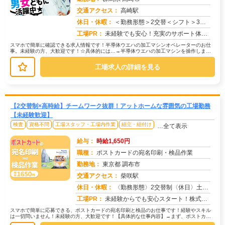
交通アクセス：
高崎駅
求人番号：51239
休日・休暇：
＜勤務形態＞2交替＜シフト＞3勤3休＜休日＞工場カレンダーによる/長期休暇/GW /夏季/ 年末年始
工場PR：
未経験でも安心！充実のサポート体制で新しい一歩を踏み出せます。☆経験・スキルは一切不問！学歴も問いません。☆未経験...
スマホで簡単に確認できる求人情報です！半導体ウエハの加工マシンオペレーターのお仕
事。未経験の方、大歓迎です！☆具体的には…→半導体ウエハの加工マシンを操作しま
す。→顕微鏡を使って検査を行います。...
工場求人の詳細を見る
【2交替制×高時給】チームワーク抜群！アットホームな雰囲気の工場勤務
【未経験歓迎】
検査
資格不問
工場スタッフ・工場内作業
組立・組付け
…全て表示
給与：
時給1,650円
職種：
ポストカードの宛名印刷・検品作業
勤務地：
東京都 調布市
交通アクセス：
柴咲駅
求人番号：50724
休日・休暇：
〈勤務形態〉2交替制〈休日〉土日★ＧＷ★夏季休暇★冬季休暇★年末年始
工場PR：
未経験からでも安心スタート！株式会社京栄センターで新しい一歩を踏み出してみませんか？→ 応募から最短翌日勤務開始！...
スマホで簡単に応募できる、ポストカードの宛名印刷と検品のお仕事です！経験やスキル
は一切問いません！未経験の方、大歓迎です！【具体的な仕事内容】→まず、ポストカー
ドに宛名情報を印刷します。→次に、...