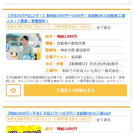
【月収34万円以上可！】高時給1600円〜2000円！未経験OKの自動車工場
スタッフ募集！寮費無料！
検査
資格不問
工場スタッフ・工場内作業
組立・組付け
…全て表示
給与：
時給1,600円
職種：
自動車の製造作業
勤務地：
神奈川県 横須賀市
交通アクセス：
追浜駅
求人番号：50704
休日・休暇：
【勤務曜日】月|火|水|木|金|祝月火水木金(会社カレンダーに準ずる)【休日・休暇】土日（GW・夏季・年末年始休暇...
工場PR：
初めての社会人にも安心！株式会社京栄センターで新しい一歩を踏み出してみませんか？→ 初期費用0円の家具付き寮完備！...
大手自動車工場での製造補助のお仕事です。未経験の方でも安心して始められます！具体
的には、マニュアルに沿って作業を進めていきます。一度手順を覚えれば、ルーティンワ
ークになりますので、安心して業務に...
工場求人の詳細を見る
【時給1600円＋手当】月収27万〜30万円！未経験OKの工場staff
検査
資格不問
工場スタッフ・工場内作業
組立・組付け
…全て表示
給与：
時給1,600円