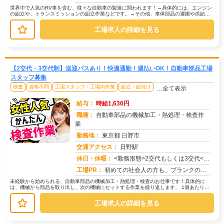
世界中で人気のRV車を含む、様々な自動車の製造に関われます！→具体的には、エンジン
の組立や、トランスミッションの組立作業などです。→その他、車体部品の運搬や供給、
機械操作、完成品の検査など、あな...
工場求人の詳細を見る
【2交代・3交代制】送迎バスあり！快適通勤！週払いOK！自動車部品工場
スタッフ募集
検査
資格不問
工場スタッフ・工場内作業
組立・組付け
…全て表示
給与：
時給1,630円
職種：
自動車部品の機械加工・熱処理・検査作
業
勤務地：
東京都 日野市
交通アクセス：
日野駅
求人番号：50736
休日・休暇：
<勤務形態>2交代もしくは3交代<休日>土日またはシフト制
工場PR：
初めての社会人の方も、ブランクのある方も安心！株式会社京栄センターで、新しい一歩を踏み出してみませんか？→充実のサ...
未経験から始められる、自動車部品の機械加工・熱処理・検査のお仕事です！具体的に
は、機械から部品を取り出し、次の機械にセットする作業を繰り返します。 1個あたり約
30秒の作業で、1時間に2000...
工場求人の詳細を見る