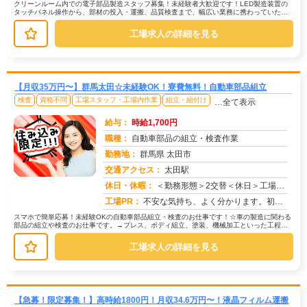
クリーンルーム内での電子部品製造スタッフ募集！未経験者大歓迎です！LED製造装置の
タッチパネル操作から、部材の投入・運搬、品質検査まで、幅広い業務に携わっていただ
きます。重いものはないので、女性...
工場求人の詳細を見る
【月収35万円〜】群馬太田☆未経験OK！寮費無料！自動車部品組立
検査
資格不問
工場スタッフ・工場内作業
組立・組付け
…全て表示
給与：
時給1,700円
職種：
自動車部品の組立・検査作業
勤務地：
群馬県 太田市
交通アクセス：
太田駅
求人番号：51289
休日・休暇：
＜勤務形態＞2交替＜休日＞工場カレンダーによる/長期休暇/GW /夏季/ 年末年始
工場PR：
不安な気持ち、よく分かります。初めての仕事、初めての場所…でも大丈夫！☆未経験者多数活躍中！☆経験やスキルは一切問...
スマホで簡単応募！未経験OKの自動車部品組立・検査のお仕事です！☆車の製造に関わる
部品の組立や検査のお仕事です。→プレス、ボディ組立、塗装、機械加工といった工程で
製造された部品を扱います。☆ライ...
工場求人の詳細を見る
【急募！限定募集！】高時給1800円！月収34.6万円〜！液晶フィルム運搬