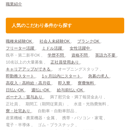
職業紹介
人気のこだわり条件から探す
職種未経験OK
社会人未経験OK
ブランクOK
フリーター活躍
ミドル活躍
女性活躍中
既卒・第二新卒OK
学歴不問
資格不問
英語力不要
10名以上の大量募集
正社員登用あり
キャリアアップができる
オープニングスタッフ
即勤務スタート
1ヶ月以内にスタート
急募の求人
高収入・高時給・高月収
即入寮
寮費無料
日払いOK
週払いOK
給与前払いOK
ボーナス・賞与あり
満了慰労金・満了報奨金あり
正社員
期間工（期間従業員）
水道・光熱費無料
寮・社宅あり
自動車・自動車部品
産業機械・農業機器・金属
携帯・パソコン・家電
電子・半導体
ゴム・プラスチック