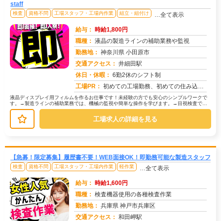
staff
検査
資格不問
工場スタッフ・工場内作業
組立・組付け
…全て表示
給与：
時給1,800円
職種：
液晶の製造ラインの補助業務や監視
勤務地：
神奈川県 小田原市
交通アクセス：
井細田駅
求人番号：51067
休日・休暇：
6勤2休のシフト制
工場PR：
初めての工場勤務、初めての住み込み…不安は尽きないですよね。でも大丈夫！株式会社京栄センターなら、あなたをしっかり...
液晶ディスプレイ用フィルムを作るお仕事です！未経験の方でも安心のシンプルワークで
す。→製造ラインの補助業務では、機械の監視や簡単な操作を学びます。→目視検査で
は、製品に傷や汚れがないか確認します...
工場求人の詳細を見る
【急募！限定募集】履歴書不要！WEB面接OK！即勤務可能な製造スタッフ
検査
資格不問
工場スタッフ・工場内作業
軽作業
…全て表示
給与：
時給1,600円
職種：
検査機器使用の各種検査作業
勤務地：
兵庫県 神戸市兵庫区
交通アクセス：
和田岬駅