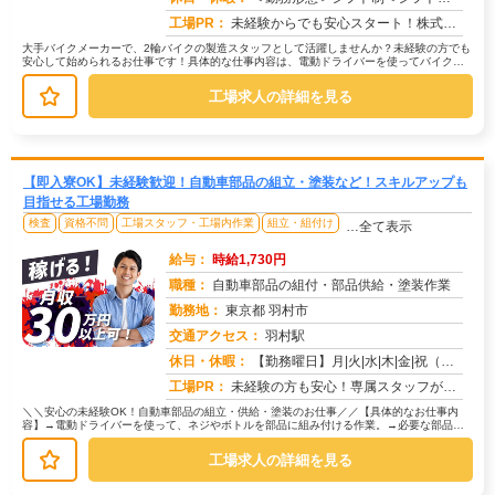
工場PR：
未経験からでも安心スタート！株式会社京栄センターで新しい一歩を踏み出しませんか？→ 経験・学歴・スキルは一切不問で...
大手バイクメーカーで、2輪バイクの製造スタッフとして活躍しませんか？未経験の方でも
安心して始められるお仕事です！具体的な仕事内容は、電動ドライバーを使ってバイク部
品の組付けや組立、完成品の検査・...
工場求人の詳細を見る
【即入寮OK】未経験歓迎！自動車部品の組立・塗装など！スキルアップも
目指せる工場勤務
検査
資格不問
工場スタッフ・工場内作業
組立・組付け
…全て表示
給与：
時給1,730円
職種：
自動車部品の組付・部品供給・塗装作業
勤務地：
東京都 羽村市
交通アクセス：
羽村駅
求人番号：50698
休日・休暇：
【勤務曜日】月|火|水|木|金|祝（工場カレンダーに準ずる）【休日・休暇】土日休み（GW休暇・夏季休暇・年末年始休...
工場PR：
未経験の方も安心！専属スタッフが就業まで徹底サポート！初めての工場勤務や住込み勤務でも大丈夫！→ 担当スタッフが丁...
＼＼安心の未経験OK！自動車部品の組立・供給・塗装のお仕事／／【具体的なお仕事内
容】→電動ドライバーを使って、ネジやボトルを部品に組み付ける作業。→必要な部品を
運ぶ、シンプルで負担の少ない作業。...
工場求人の詳細を見る