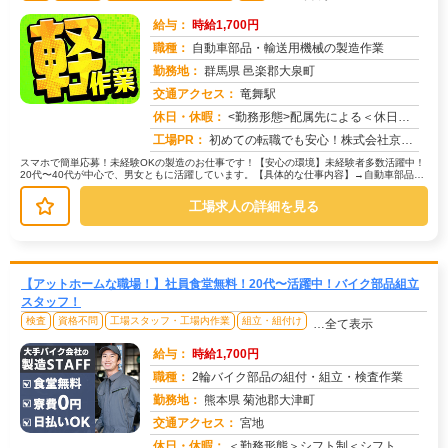
給与：
時給1,700円
職種：
自動車部品・輸送用機械の製造作業
勤務地：
群馬県 邑楽郡大泉町
交通アクセス：
竜舞駅
求人番号：51258
休日・休暇：
<勤務形態>配属先による＜休日＞完全週休2日制・/長期休暇/GW /夏季/ 年末年始
工場PR：
初めての転職でも安心！株式会社京栄センターで新しい一歩を踏み出してみませんか？☆家具付き寮で、カバン一つで生活スタ...
スマホで簡単応募！未経験OKの製造のお仕事です！【安心の環境】未経験者多数活躍中！
20代〜40代が中心で、男女ともに活躍しています。【具体的な仕事内容】→自動車部品や
輸送機械の製造に関わる作業で...
工場求人の詳細を見る
【アットホームな職場！】社員食堂無料！20代〜活躍中！バイク部品組立
スタッフ！
検査
資格不問
工場スタッフ・工場内作業
組立・組付け
…全て表示
給与：
時給1,700円
職種：
2輪バイク部品の組付・組立・検査作業
勤務地：
熊本県 菊池郡大津町
交通アクセス：
宮地
求人番号：50026
休日・休暇：
＜勤務形態＞シフト制＜シフト＞5勤２休＜休日＞土日長期休暇GW 夏季 年末年始