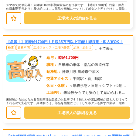
スマホで簡単応募！未経験OKの半導体製造のお仕事です！【時給1700円】残業・深夜・
休日出勤手当あり！具体的には…→部品を機械にセットしてボタンを押すだけ！→電動ド
ライバーで部品を組み付ける作業...
工場求人の詳細を見る
【急募！】高時給1700円！月収35万円以上可能！即採用・即入寮OK！
検査
資格不問
工場スタッフ・工場内作業
組立・組付け
…全て表示
給与：
時給1,700円
職種：
自動車の車体・部品の製造作業
勤務地：
神奈川県 川崎市中原区
交通アクセス：
平間駅・新川崎駅
求人番号：50769
休日・休暇：
＜勤務形態＞日勤＜シフト＞5勤２休＜休日＞土日長期休暇GW 夏季 年末年始
工場PR：
未経験からでも安心して始められるお仕事です！→ 経験・学歴・スキルは一切不問です！未経験で活躍している方が多数いま...
未経験から始められる自動車部品製造のお仕事です！難しい作業は機械がほとんど行って
くれるので安心です。具体的には、部品を機械にセットしてボタンを押す作業や、電動ド
ライバーを使って部品を組み付ける作...
工場求人の詳細を見る