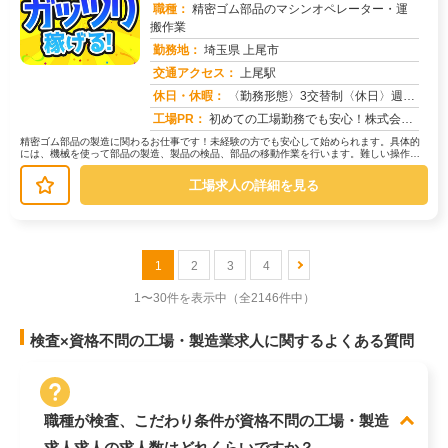
職種：
精密ゴム部品のマシンオペレーター・運
搬作業
勤務地：
埼玉県 上尾市
交通アクセス：
上尾駅
求人番号：51021
休日・休暇：
〈勤務形態〉3交替制〈休日〉週休2日制★ＧＷ★夏季休暇★冬季休暇★年末年始
工場PR：
初めての工場勤務でも安心！株式会社京栄センターでは、未経験者多数活躍中！→ 家具付き寮完備！鞄一つで入寮OK！ ...
精密ゴム部品の製造に関わるお仕事です！未経験の方でも安心して始められます。具体的
には、機械を使って部品の製造、製品の検品、部品の移動作業を行います。難しい操作は
一切ありません。→機械の操作方法な...
工場求人の詳細を見る
1
2
3
4
1〜30件を表示中
（全2146件中）
検査×資格不問の工場・製造業求人に関するよくある質問
職種が検査、こだわり条件が資格不問の工場・製造
求人求人の求人数はどれくらいですか？