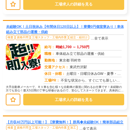
工場求人の詳細を見る
未経験OK！土日祝休み【年間休日120日以上】！寮費0円個室寮あり！車体
組み立て部品の運搬・供給
検査
資格不問
工場スタッフ・工場内作業
組立・組付け
…全て表示
給与：
時給1,700 ～ 1,750円
職種：
車体組み立て部品の運搬・供給
勤務地：
東京都 羽村市
交通アクセス：
東武竹沢駅
求人番号：51076
休日・休暇：
土曜日・日曜日休みGW・夏季・年末年始休暇あり
工場PR：
不安な状況から、すぐにでも新しい生活を始めたいあなたへ。株式会社京栄センターでは、応募から最短翌日勤務開始が可能で...
大手自動車メーカーで、ＲＶ車を含む様々な自動車の製造に関わるお仕事です！未経験の
方でも安心！最大5日間の丁寧な研修があるので、安心してスタートできます。具体的に
は、車体組み立て部品の運搬や供給が...
工場求人の詳細を見る
【月収40万円以上可能！】【寮費無料！】群馬◆未経験OK！簡単部品組立
検査
資格不問
工場スタッフ・工場内作業
加工
…全て表示