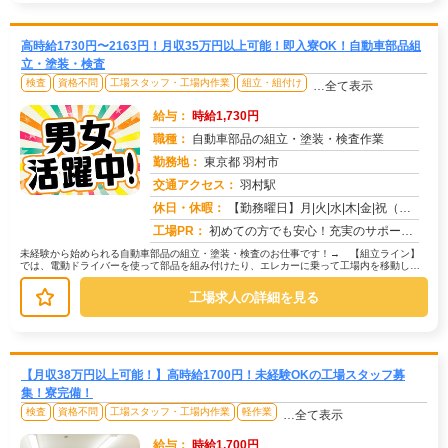
高時給1730円〜2163円！月収35万円以上可能！即入寮OK！自動車部品組
立・塗装・検査
検査
資格不問
工場スタッフ・工場内作業
組立・組付け
…全て表示
給与：
時給1,730円
職種：
自動車部品の組立・塗装・検査作業
勤務地：
東京都 羽村市
交通アクセス：
羽村駅
求人番号：50754
休日・休暇：
【勤務曜日】月|火|水|木|金|祝（工場カレンダーに準ずる）【休日・休暇】土日休み（GW休暇・夏季休暇・年末年始休...
工場PR：
初めての方でも安心！充実のサポート体制で新しい一歩を踏み出せます。→寮費無料の住み込みOK！初期費用0円で、すぐに...
未経験から始められる自動車部品の組立・塗装・検査のお仕事です！→ 【組立ライン】
では、電動ドライバーを使って部品を組み付けたり、エレカーに乗って工場内を移動して
部品を供給する作業があります。→ ...
工場求人の詳細を見る
【月収38万円以上可能！】高時給1700円！未経験OKの工場スタッフ募
集！寮完備！
検査
資格不問
工場スタッフ・工場内作業
軽作業
…全て表示
給与：
時給1,700円