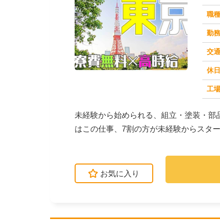
職
勤
交
休
求人番号：50760
工場
未経験から始められる、組立・塗装・部
はこの仕事、7割の方が未経験からスタ
てたり、塗装機械を...
お気に入り