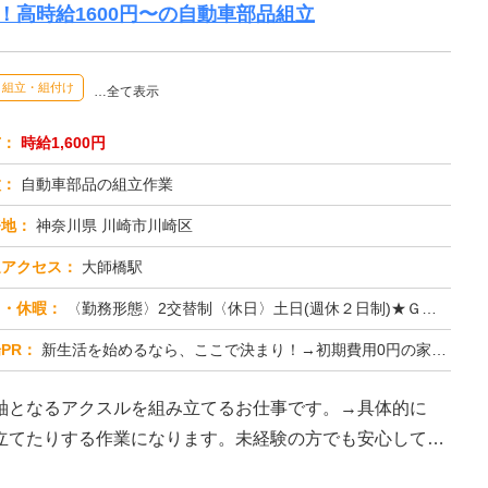
！高時給1600円〜の自動車部品組立
組立・組付け
…全て表示
与：
時給1,600円
種：
自動車部品の組立作業
務地：
神奈川県 川崎市川崎区
通アクセス：
大師橋駅
日・休暇：
〈勤務形態〉2交替制〈休日〉土日(週休２日制)★ＧＷ★夏季休暇★冬季休暇★年末年始
PR：
新生活を始めるなら、ここで決まり！→初期費用0円の家具付き個室寮をご用意！テレビ、エアコン、冷蔵庫など生活に必要な...
軸となるアクスルを組み立てるお仕事です。→具体的に
立てたりする作業になります。未経験の方でも安心して始