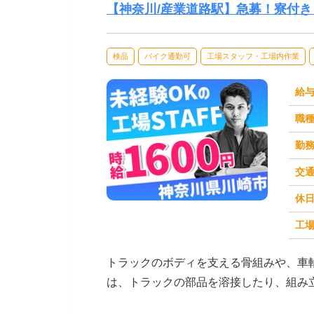
【神奈川/産業道路駅】急募！寮付き
検品
バイク通勤可
工場スタッフ・工場内作業
給
職
勤
交
休
求人番号：50761
工場
トラックのボディを支える骨組みや、車
は、トラックの部品を溶接したり、組み
められるよう、研修制...