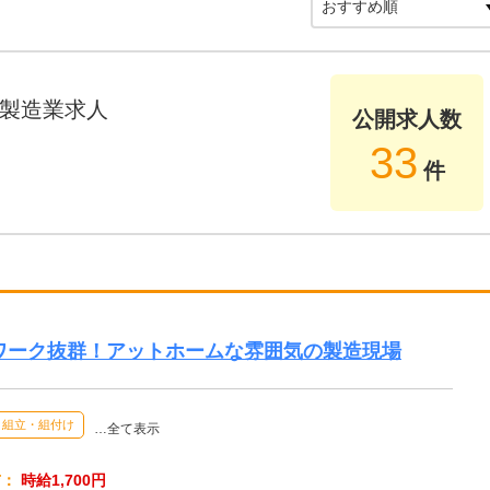
製造業求人
公開求人数
33
件
ムワーク抜群！アットホームな雰囲気の製造現場
組立・組付け
…全て表示
与：
時給1,700円