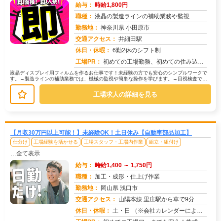
給与：
時給1,800円
職種：
液晶の製造ラインの補助業務や監視
勤務地：
神奈川県 小田原市
交通アクセス：
井細田駅
求人番号：51067
休日・休暇：
6勤2休のシフト制
工場PR：
初めての工場勤務、初めての住み込み…不安は尽きないですよね。でも大丈夫！株式会社京栄センターなら、あなたをしっかり...
液晶ディスプレイ用フィルムを作るお仕事です！未経験の方でも安心のシンプルワークで
す。→製造ラインの補助業務では、機械の監視や簡単な操作を学びます。→目視検査で
は、製品に傷や汚れがないか確認します...
工場求人の詳細を見る
【月収30万円以上可能！】未経験OK！土日休み【自動車部品加工】
仕分け
工場経験を活かせる
工場スタッフ・工場内作業
組立・組付け
…全て表示
給与：
時給1,400 ～ 1,750円
職種：
加工・成形・仕上げ作業
勤務地：
岡山県 浅口市
交通アクセス：
山陽本線 里庄駅から車で9分
求人番号：51823
休日・休暇：
土・日 （※会社カレンダーによる）