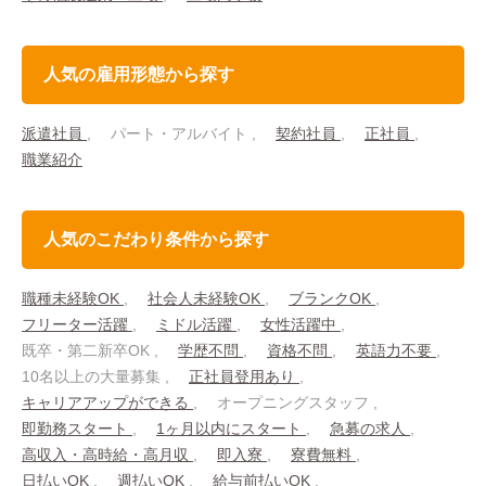
人気の雇用形態から探す
派遣社員
パート・アルバイト
契約社員
正社員
職業紹介
人気のこだわり条件から探す
職種未経験OK
社会人未経験OK
ブランクOK
フリーター活躍
ミドル活躍
女性活躍中
既卒・第二新卒OK
学歴不問
資格不問
英語力不要
10名以上の大量募集
正社員登用あり
キャリアアップができる
オープニングスタッフ
即勤務スタート
1ヶ月以内にスタート
急募の求人
高収入・高時給・高月収
即入寮
寮費無料
日払いOK
週払いOK
給与前払いOK