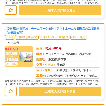
容】→電動ドライバーを使って、ネジやボトルを部品に組み付ける作業。→必要な部品を
運ぶ、シンプルで負担の少ない作業。...
工場求人の詳細を見る
【2交替制×高時給】チームワーク抜群！アットホームな雰囲気の工場勤務
【未経験歓迎】
仕分け
工場経験を活かせる
工場スタッフ・工場内作業
組立・組付け
…全て表示
給与：
時給1,650円
職種：
ポストカードの宛名印刷・検品作業
勤務地：
東京都 調布市
交通アクセス：
柴咲駅
求人番号：50724
休日・休暇：
〈勤務形態〉2交替制〈休日〉土日★ＧＷ★夏季休暇★冬季休暇★年末年始
工場PR：
未経験からでも安心スタート！株式会社京栄センターで新しい一歩を踏み出してみませんか？→ 応募から最短翌日勤務開始！...
スマホで簡単に応募できる、ポストカードの宛名印刷と検品のお仕事です！経験やスキル
は一切問いません！未経験の方、大歓迎です！【具体的な仕事内容】→まず、ポストカー
ドに宛名情報を印刷します。→次に、...
工場求人の詳細を見る