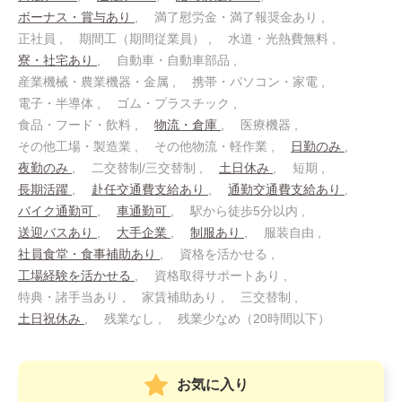
ボーナス・賞与あり
満了慰労金・満了報奨金あり
正社員
期間工（期間従業員）
水道・光熱費無料
寮・社宅あり
自動車・自動車部品
産業機械・農業機器・金属
携帯・パソコン・家電
電子・半導体
ゴム・プラスチック
食品・フード・飲料
物流・倉庫
医療機器
その他工場・製造業
その他物流・軽作業
日勤のみ
夜勤のみ
二交替制/三交替制
土日休み
短期
長期活躍
赴任交通費支給あり
通勤交通費支給あり
バイク通勤可
車通勤可
駅から徒歩5分以内
送迎バスあり
大手企業
制服あり
服装自由
社員食堂・食事補助あり
資格を活かせる
工場経験を活かせる
資格取得サポートあり
特典・諸手当あり
家賃補助あり
三交替制
土日祝休み
残業なし
残業少なめ（20時間以下）
お気に入り