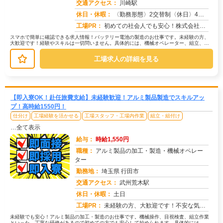
交通アクセス：
川崎駅
求人番号：50764
休日・休暇：
〈勤務形態〉2交替制〈休日〉4勤2休のシフト制★ＧＷ★夏季休暇★冬季休暇★年末年始
工場PR：
初めての社会人でも安心！株式会社京栄センターで新しい一歩を踏み出しませんか？→未経験者多数活躍中！経験やスキルは一...
スマホで簡単に確認できる求人情報！バッテリー電池の製造のお仕事です。未経験の方、
大歓迎です！経験やスキルは一切問いません。具体的には、機械オペレーター、組立、部
品供給、検査のいずれかの部署に配属...
工場求人の詳細を見る
【即入寮OK！赴任旅費支給】未経験歓迎！アルミ製品製造でスキルアッ
プ！高時給1550円！
仕分け
工場経験を活かせる
工場スタッフ・工場内作業
組立・組付け
…全て表示
給与：
時給1,550円
職種：
アルミ製品の加工・製造・機械オペレー
ター
勤務地：
埼玉県 行田市
交通アクセス：
武州荒木駅
求人番号：51045
休日・休暇：
土日
工場PR：
未経験の方、大歓迎です！不安な気持ち、よく分かります。でも大丈夫！→全国各地の仕事から、あなたにピッタリのお仕事を...
未経験でも安心！アルミ製品の加工・製造のお仕事です。機械操作、目視検査、組立作業
といった、丁寧な研修があるので初めての方でも安心して始められます。具体的には、機