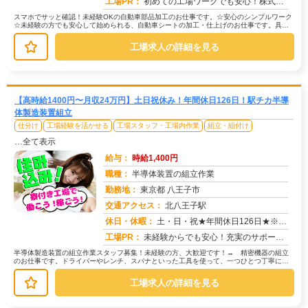
工場PR：
初めての工場ワークでも安心！株式会社京栄センターでは、未経験の方をしっかりサポートします。☆充実の研修制度で、安心...
スマホでサッと確認！未経験OKの自動車部品加工のお仕事です。☆安心のシンプルワーク
☆未経験の方でも安心して始められる、自動車シートの加工・仕上げのお仕事です。具体
的には…→ウレタンシートの機械加...
工場求人の詳細を見る
【高時給1400円〜月収24万円】土日祝休み！年間休日126日！駅チカ半導
体製造装置組立
仕分け
工場経験を活かせる
工場スタッフ・工場内作業
組立・組付け
…全て表示
給与：
時給1,400円
職種：
半導体装置の組立作業
勤務地：
東京都 八王子市
交通アクセス：
北八王子駅
求人番号：51077
休日・休暇：
土・日・祝★年間休日126日★※会社カレンダーによる【その他長期休暇あり】ゴールデンウィーク、夏季休暇、冬季休暇
工場PR：
未経験からでも安心！充実のサポート体制で、新しい一歩を踏み出してみませんか？→ほとんどのスタッフが未経験スタートで...
半導体製造装置の組立作業スタッフ募集！未経験の方、大歓迎です！→ 精密機器の組立
のお仕事です。ドライバーやレンチ、スパナといった工具を使って、一つひとつ丁寧に作
業を進めていきます。→ 研修がある...
工場求人の詳細を見る