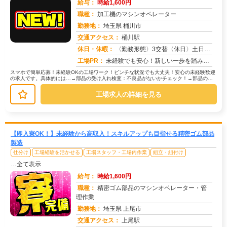
給与：
時給1,600円
職種：
加工機のマシンオペレーター
勤務地：
埼玉県 桶川市
交通アクセス：
桶川駅
求人番号：51028
休日・休暇：
〈勤務形態〉3交替〈休日〉土日休み※職場カレンダーによる
工場PR：
未経験でも安心！新しい一歩を踏み出せます。株式会社京栄センターでは、経験・学歴・スキルは一切問いません。未経験者や...
スマホで簡単応募！未経験OKの工場ワーク！ピンチな状況でも大丈夫！安心の未経験歓迎
の求人です。具体的には…→部品の受け入れ検査：不良品がないかチェック！→部品の運
搬：カートを使って指定場所へ移動...
工場求人の詳細を見る
【即入寮OK！】未経験から高収入！スキルアップも目指せる精密ゴム部品
製造
仕分け
工場経験を活かせる
工場スタッフ・工場内作業
組立・組付け
…全て表示
給与：
時給1,600円
職種：
精密ゴム部品のマシンオペレーター・管
理作業
勤務地：
埼玉県 上尾市
交通アクセス：
上尾駅
求人番号：51024