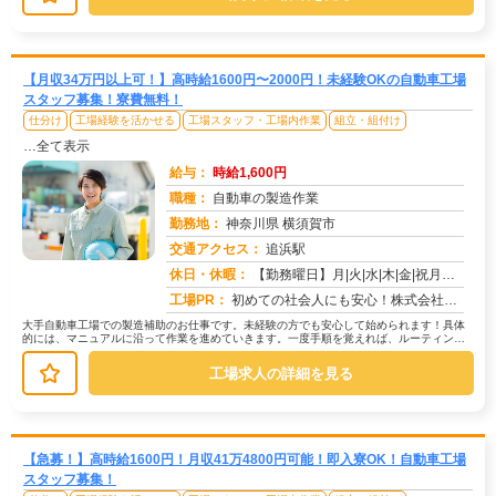
【月収34万円以上可！】高時給1600円〜2000円！未経験OKの自動車工場
スタッフ募集！寮費無料！
仕分け
工場経験を活かせる
工場スタッフ・工場内作業
組立・組付け
…全て表示
給与：
時給1,600円
職種：
自動車の製造作業
勤務地：
神奈川県 横須賀市
交通アクセス：
追浜駅
求人番号：50704
休日・休暇：
【勤務曜日】月|火|水|木|金|祝月火水木金(会社カレンダーに準ずる)【休日・休暇】土日（GW・夏季・年末年始休暇...
工場PR：
初めての社会人にも安心！株式会社京栄センターで新しい一歩を踏み出してみませんか？→ 初期費用0円の家具付き寮完備！...
大手自動車工場での製造補助のお仕事です。未経験の方でも安心して始められます！具体
的には、マニュアルに沿って作業を進めていきます。一度手順を覚えれば、ルーティンワ
ークになりますので、安心して業務に...
工場求人の詳細を見る
【急募！】高時給1600円！月収41万4800円可能！即入寮OK！自動車工場
スタッフ募集！