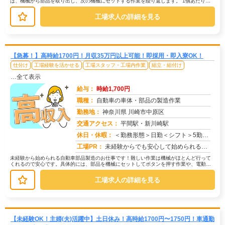
は、機械から部品を取り出し、次の機械にセットする作業を繰り返します。 1個あたり約
30秒の作業で、1時間に2000...
工場求人の詳細を見る
【急募！】高時給1700円！月収35万円以上可能！即採用・即入寮OK！
仕分け
工場経験を活かせる
工場スタッフ・工場内作業
組立・組付け
…全て表示
給与：
時給1,700円
職種：
自動車の車体・部品の製造作業
勤務地：
神奈川県 川崎市中原区
交通アクセス：
平間駅・新川崎駅
求人番号：50769
休日・休暇：
＜勤務形態＞日勤＜シフト＞5勤２休＜休日＞土日長期休暇GW 夏季 年末年始
工場PR：
未経験からでも安心して始められるお仕事です！→ 経験・学歴・スキルは一切不問です！未経験で活躍している方が多数いま...
未経験から始められる自動車部品製造のお仕事です！難しい作業は機械がほとんど行って
くれるので安心です。具体的には、部品を機械にセットしてボタンを押す作業や、電動ド
ライバーを使って部品を組み付ける作...
工場求人の詳細を見る
【未経験OK！主婦(夫)活躍中】土日休み！高時給1700円〜1750円！車通勤