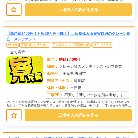
械を使ってアルミ製品を加工したり、...
工場求人の詳細を見る
【高時給1400円！月収29万円可能！】土日祝休み＆充実待遇のクレーン組
立・メンテナンス
仕分け
工場経験を活かせる
工場スタッフ・工場内作業
組立・組付け
…全て表示
給与：
時給1,400円
職種：
クレーン等のメンテナンス・組立作業
勤務地：
千葉県 野田市
交通アクセス：
梅郷駅
求人番号：50940
休日・休暇：
土日祝
工場PR：
不安なく新しい一歩を踏み出せます！充実のサポート体制で安心！専属担当スタッフが就業までしっかり伴走します。不安や悩...
クレーンや安全装置のメンテナンス・組立のお仕事です。未経験の方も安心して始められ
るよう、丁寧な指導体制を整えています。具体的な作業は、例えば…→(1) 決まった場所に
部品を組み付ける作業→(2)...
工場求人の詳細を見る