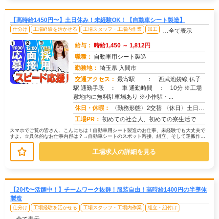
【高時給1450円〜】土日休み！未経験OK！【自動車シート製造】
仕分け
工場経験を活かせる
工場スタッフ・工場内作業
加工
…全て表示
給与：
時給1,450 ～ 1,812円
職種：
自動車用シート製造
勤務地：
埼玉県 入間市
交通アクセス：
最寄駅 ： 西武池袋線 仏子
駅 通勤手段 ： 車 通勤時間 ： 10分 ※工場
求人番号：68953
敷地内に無料駐車場あり ※小作駅・...
休日・休暇：
〈勤務形態〉2交替 〈休日〉土日 ■ＧＷ ■夏季休暇 ■年末年始 ※会社カレンダーによる
工場PR：
初めての社会人、初めての寮生活でも安心！☆家具付き寮で初期費用0円！テレビ、エアコン、冷蔵庫など生活に必要な家電が...
スマホでご覧の皆さん、こんにちは！自動車用シート製造のお仕事、未経験でも大丈夫で
すよ。☆具体的なお仕事内容は？→自動車シートのスポット溶接、組立、そして運搬作業
です。→一つひとつの作業は丁寧に教...
工場求人の詳細を見る
【20代〜活躍中！】チームワーク抜群！服装自由！高時給1400円の半導体
製造
仕分け
工場経験を活かせる
工場スタッフ・工場内作業
組立・組付け