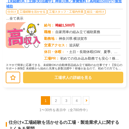
【未経験OK！主婦(夫)活躍中】神奈川県／寮費無料！高時給1500円〜製造
補助
仕分け
工場経験を活かせる
工場スタッフ・工場内作業
組立・組付け
…全て表示
給与：
時給1,500円
職種：
自家用車の組み立て補助業務
勤務地：
神奈川県 横須賀市
交通アクセス：
追浜駅
求人番号：50813
休日・休暇：
・土日・長期休暇(GW、夏季、年末年始)
工場PR：
初めての住み込み勤務でも安心！株式会社京栄センターで新しい一歩を踏み出しませんか？→家具付き寮が初期費用０円で利用...
スマホで簡単に応募できる、未経験OKの自動車部品組み立て補助のお仕事です！【安心の
サポート体制】未経験から始めた先輩も多数活躍中！研修があるので、初めての方でも安
心してスタートできます。【具体的...
工場求人の詳細を見る
1
2
3
4
1〜30件を表示中
（全780件中）
仕分け×工場経験を活かせるの工場・製造業求人に関する
よくある質問