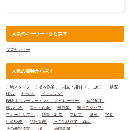
人気のキーワードから探す
京栄センター
人気の職種から探す
工場スタッフ・工場内作業
組立・組付け
加工
検査
検品
仕分け
ピッキング
機械オペレーター・マシンオペレーター
食品加工
部品供給
保守・保全
軽作業
製造スタッフ
フォークリフト
鋳造・鍛造
プレス
研磨
塗装
生産管理
品質管理
その他軽作業・物流
その他製造業・工場
工場内事務