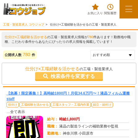
お気に入り
閲覧履歴
工場・製造業求人 コウジョブ
仕分け×工場経験を活かせるの工場・製造業求人
仕分け×工場経験を活かせる
の工場・製造業求人情報が
780
件あります！勤務地や職
種、こだわり条件からあなたにぴったりの求人情報を掲載しています！
780
公開求人数
件
仕分け×工場経験を活かせる
の工場・製造業求人
検索条件を変更する
【急募！限定募集！】高時給1800円！月収34.6万円〜！液晶フィルム運搬
staff
仕分け
工場経験を活かせる
工場スタッフ・工場内作業
組立・組付け
…全て表示
給与：
時給1,800円
職種：
液晶の製造ラインの補助業務や監視
勤務地：
神奈川県 小田原市