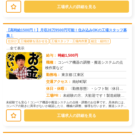
械を使ってバリを取り除きます。次に...
工場求人の詳細を見る
【高時給1500円！】月収28万9500円可能！住み込みOKの工場スタッフ募
集！
仕分け
工場経験を活かせる
工場スタッフ・工場内作業
組立・組付け
…全て表示
給与：
時給1,500円
職種：
コンベア機器の調整・搬送システムの点
検作業など
勤務地：
東京都 江東区
交通アクセス：
南砂町駅
求人番号：50712
休日・休暇：
〈勤務形態〉・シフト制〈休日〉・5勤2休・3勤1休★ＧＷ★夏季休暇★冬季休暇★年末年始
工場PR：
未経験の方、大歓迎です！製造経験や特別な資格は一切不要です。先輩スタッフが丁寧に指導しますので、安心してスタートで...
未経験でも安心！コンベア機器や搬送システムの点検・調整のお仕事です。具体的には、
コンベアの動きに異常がないか確認したり、機械の調整、修理を行います。搬送システム
の点検や保守作業もお願いします。難...
工場求人の詳細を見る