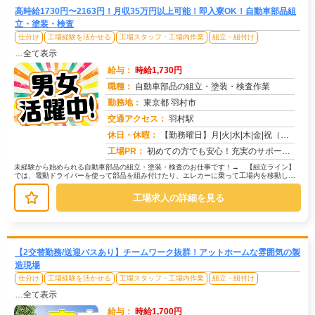
高時給1730円〜2163円！月収35万円以上可能！即入寮OK！自動車部品組
立・塗装・検査
仕分け
工場経験を活かせる
工場スタッフ・工場内作業
組立・組付け
…全て表示
給与：
時給1,730円
職種：
自動車部品の組立・塗装・検査作業
勤務地：
東京都 羽村市
交通アクセス：
羽村駅
求人番号：50754
休日・休暇：
【勤務曜日】月|火|水|木|金|祝（工場カレンダーに準ずる）【休日・休暇】土日休み（GW休暇・夏季休暇・年末年始休...
工場PR：
初めての方でも安心！充実のサポート体制で新しい一歩を踏み出せます。→寮費無料の住み込みOK！初期費用0円で、すぐに...
未経験から始められる自動車部品の組立・塗装・検査のお仕事です！→ 【組立ライン】
では、電動ドライバーを使って部品を組み付けたり、エレカーに乗って工場内を移動して
部品を供給する作業があります。→ ...
工場求人の詳細を見る
【2交替勤務/送迎バスあり】チームワーク抜群！アットホームな雰囲気の製
造現場
仕分け
工場経験を活かせる
工場スタッフ・工場内作業
組立・組付け
…全て表示
給与：
時給1,700円