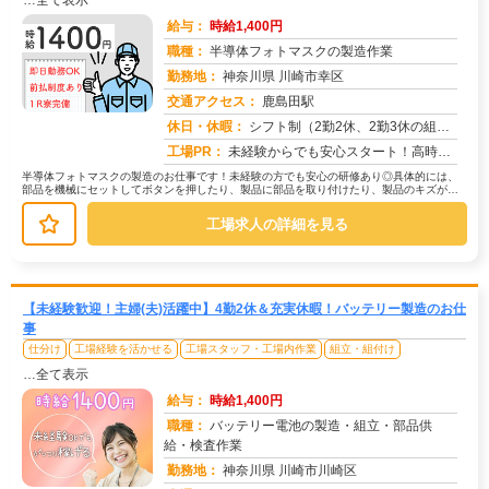
…全て表示
給与：
時給1,400円
職種：
半導体フォトマスクの製造作業
勤務地：
神奈川県 川崎市幸区
交通アクセス：
鹿島田駅
求人番号：50772
休日・休暇：
シフト制（2勤2休、2勤3休の組合せ）
工場PR：
未経験からでも安心スタート！高時給1300円！→兵庫県で新生活を始めませんか？【寮付き】だから、家探し不要！ワンル...
半導体フォトマスクの製造のお仕事です！未経験の方でも安心の研修あり◎具体的には、
部品を機械にセットしてボタンを押したり、製品に部品を取り付けたり、製品のキズがな
いかチェックする作業などです。難し...
工場求人の詳細を見る
【未経験歓迎！主婦(夫)活躍中】4勤2休＆充実休暇！バッテリー製造のお仕
事
仕分け
工場経験を活かせる
工場スタッフ・工場内作業
組立・組付け
…全て表示
給与：
時給1,400円
職種：
バッテリー電池の製造・組立・部品供
給・検査作業
勤務地：
神奈川県 川崎市川崎区