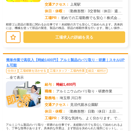
交通アクセス：
上尾駅
求人番号：51021
休日・休暇：
〈勤務形態〉3交替制〈休日〉週休2日制★ＧＷ★夏季休暇★冬季休暇★年末年始
工場PR：
初めての工場勤務でも安心！株式会社京栄センターでは、未経験者多数活躍中！→ 家具付き寮完備！鞄一つで入寮OK！ ...
精密ゴム部品の製造に関わるお仕事です！未経験の方でも安心して始められます。具体的
には、機械を使って部品の製造、製品の検品、部品の移動作業を行います。難しい操作は
一切ありません。→機械の操作方法な...
工場求人の詳細を見る
簡単作業で高収入【時給1400円】アルミ製品のバリ取り・研磨｜スキルUP
も可能
仕分け
工場経験を活かせる
工場スタッフ・工場内作業
組立・組付け
…全て表示
給与：
時給1,400円
職種：
アルミニウムのバリ取り・研磨作業
勤務地：
埼玉県 川口市
交通アクセス：
見沼代親水公園駅
求人番号：50967
休日・休暇：
〈勤務形態〉日勤〈休日〉土日★ＧＷ★夏季休暇★冬季休暇★年末年始
工場PR：
不安な気持ち、よく分かります。でも大丈夫！株式会社京栄センターでは、未経験者の方を多数歓迎しています。→経験・スキ...
アルミニウム製品のバリ取り・研磨のお仕事です。未経験の方でも安心して始められるよ
う、丁寧な指導があります。具体的な作業は、まず部品を決められた場所にセットし、機