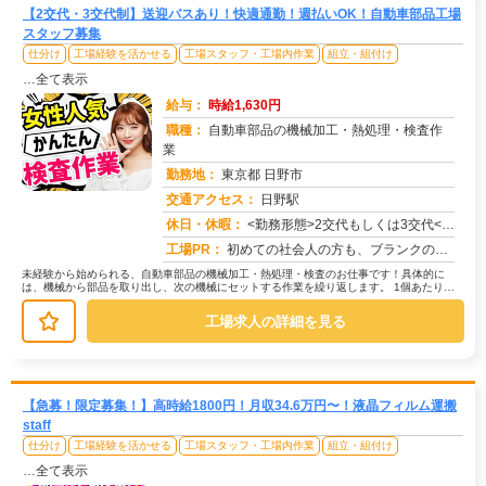
【2交代・3交代制】送迎バスあり！快適通勤！週払いOK！自動車部品工場
スタッフ募集
仕分け
工場経験を活かせる
工場スタッフ・工場内作業
組立・組付け
…全て表示
給与：
時給1,630円
職種：
自動車部品の機械加工・熱処理・検査作
業
勤務地：
東京都 日野市
交通アクセス：
日野駅
求人番号：50736
休日・休暇：
<勤務形態>2交代もしくは3交代<休日>土日またはシフト制
工場PR：
初めての社会人の方も、ブランクのある方も安心！株式会社京栄センターで、新しい一歩を踏み出してみませんか？→充実のサ...
未経験から始められる、自動車部品の機械加工・熱処理・検査のお仕事です！具体的に
は、機械から部品を取り出し、次の機械にセットする作業を繰り返します。 1個あたり約
30秒の作業で、1時間に2000...
工場求人の詳細を見る
【急募！限定募集！】高時給1800円！月収34.6万円〜！液晶フィルム運搬
staff
仕分け
工場経験を活かせる
工場スタッフ・工場内作業
組立・組付け
…全て表示