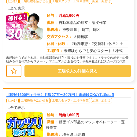
仕分け
工場経験を活かせる
工場スタッフ・工場内作業
組立・組付け
…全て表示
給与：
時給1,600円
職種：
自動車部品の組立・溶接作業
勤務地：
神奈川県 川崎市川崎区
交通アクセス：
大師橋駅
求人番号：50699
休日・休暇：
〈勤務形態〉2交替制〈休日〉土日(週休２日制)★ＧＷ★夏季休暇★冬季休暇★年末年始
工場PR：
未経験からでも安心スタート！株式会社京栄センターで新しい一歩を踏み出してみませんか？→ 経験や資格は一切不問です！...
未経験から始められる、自動車部品の組立・溶接のお仕事です！→トラックのボディの骨
組みを作る作業からスタート。マニュアルがあるので、手順を覚えればスムーズに作業で
きます。→次に、トラックのアクスル...
工場求人の詳細を見る
【時給1600円＋手当】月収27万〜30万円！未経験OKの工場staff
仕分け
工場経験を活かせる
工場スタッフ・工場内作業
組立・組付け
…全て表示
給与：
時給1,600円
職種：
精密ゴム部品のマシンオペレーター・運
搬作業
勤務地：
埼玉県 上尾市