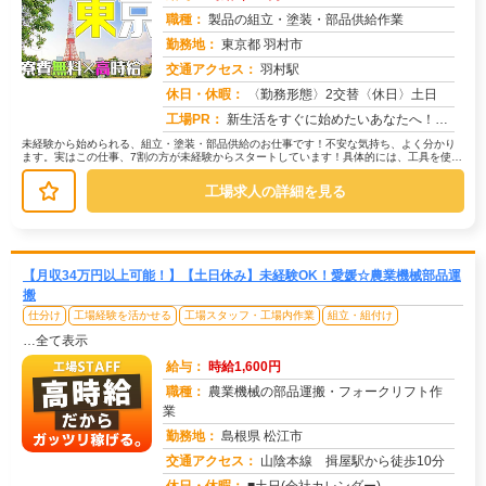
職種：
製品の組立・塗装・部品供給作業
勤務地：
東京都 羽村市
交通アクセス：
羽村駅
求人番号：50760
休日・休暇：
〈勤務形態〉2交替〈休日〉土日
工場PR：
新生活をすぐに始めたいあなたへ！株式会社京栄センターでは、未経験者も安心してスタートできる環境が整っています。→最...
未経験から始められる、組立・塗装・部品供給のお仕事です！不安な気持ち、よく分かり
ます。実はこの仕事、7割の方が未経験からスタートしています！具体的には、工具を使っ
て部品を組み立てたり、塗装機械を...
工場求人の詳細を見る
【月収34万円以上可能！】【土日休み】未経験OK！愛媛☆農業機械部品運
搬
仕分け
工場経験を活かせる
工場スタッフ・工場内作業
組立・組付け
…全て表示
給与：
時給1,600円
職種：
農業機械の部品運搬・フォークリフト作
業
勤務地：
島根県 松江市
交通アクセス：
山陰本線 揖屋駅から徒歩10分
求人番号：51826