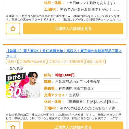
休日・休暇：
・土日orシフト勤務もあります♪・長期休暇（GW・夏季・年末年始休暇あり）※会社カレンダーあり※祝日も平日と同様の...
工場PR：
初めての住み込み勤務でも安心！→家具付き寮が初期費用0円で利用可能！ お財布にも優しい環境です。→専属スタッフが...
未経験OK！精密ゴム部品の製造のお仕事です！→ 機械に部品をセットしてボタンを押
す、簡単な作業からスタートできます。→ 製品にキズがないか目視でチェックしたり、
部品を決められた場所に置いたりする...
工場求人の詳細を見る
【急募！】即入寮OK！赴任旅費支給！高収入！寮完備の自動車部品工場ス
タッフ
仕分け
工場経験を活かせる
工場スタッフ・工場内作業
組立・組付け
…全て表示
給与：
時給1,600円
職種：
自動車部品の加工・検査作業
勤務地：
神奈川県 横浜市鶴見区
交通アクセス：
生麦駅
求人番号：50701
休日・休暇：
【勤務曜日】月|火|水|木|金|祝※配属部署によっては、4勤2休の可能性もあり。【休日・休暇】土・日（会社カレンダ...
工場PR：
初めての社会人の方にも安心！☆家具付き寮で初期費用0円！鞄一つでOK！→ すぐに生活を始められます。☆専属スタッフ...
自動車部品の加工・検査のお仕事です！未経験の方も大歓迎です！→ 機械のボタンを押
して、機械が正しく動いているか確認する作業や、部品に傷がないか目視でチェックする
作業が中心です。→ 具体的には… ...
工場求人の詳細を見る