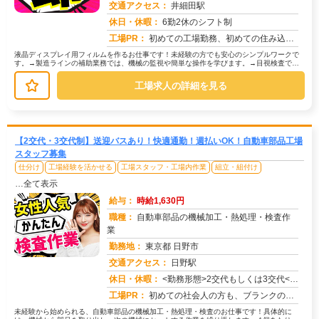
交通アクセス：
井細田駅
求人番号：51067
休日・休暇：
6勤2休のシフト制
工場PR：
初めての工場勤務、初めての住み込み…不安は尽きないですよね。でも大丈夫！株式会社京栄センターなら、あなたをしっかり...
液晶ディスプレイ用フィルムを作るお仕事です！未経験の方でも安心のシンプルワークで
す。→製造ラインの補助業務では、機械の監視や簡単な操作を学びます。→目視検査で
は、製品に傷や汚れがないか確認します...
工場求人の詳細を見る
【2交代・3交代制】送迎バスあり！快適通勤！週払いOK！自動車部品工場
スタッフ募集
仕分け
工場経験を活かせる
工場スタッフ・工場内作業
組立・組付け
…全て表示
給与：
時給1,630円
職種：
自動車部品の機械加工・熱処理・検査作
業
勤務地：
東京都 日野市
交通アクセス：
日野駅
求人番号：50736
休日・休暇：
<勤務形態>2交代もしくは3交代<休日>土日またはシフト制
工場PR：
初めての社会人の方も、ブランクのある方も安心！株式会社京栄センターで、新しい一歩を踏み出してみませんか？→充実のサ...
未経験から始められる、自動車部品の機械加工・熱処理・検査のお仕事です！具体的に