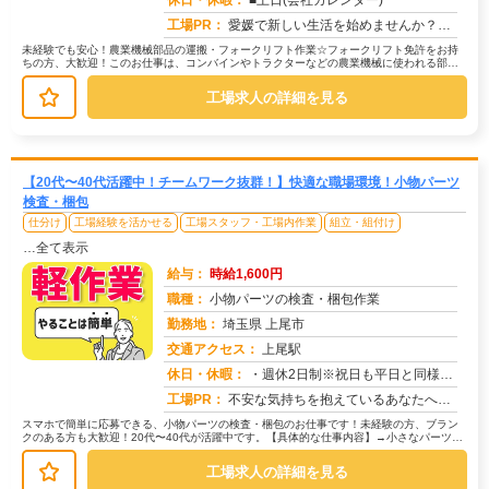
休日・休暇：
■土日(会社カレンダー)
工場PR：
愛媛で新しい生活を始めませんか？☆ すぐに住める寮完備！面倒な手続きは一切不要です。☆ 男女問わず活躍中！年齢や性...
未経験でも安心！農業機械部品の運搬・フォークリフト作業☆フォークリフト免許をお持
ちの方、大歓迎！このお仕事は、コンバインやトラクターなどの農業機械に使われる部品
の運搬が中心です。→ 具体的には、...
工場求人の詳細を見る
【20代〜40代活躍中！チームワーク抜群！】快適な職場環境！小物パーツ
検査・梱包
仕分け
工場経験を活かせる
工場スタッフ・工場内作業
組立・組付け
…全て表示
給与：
時給1,600円
職種：
小物パーツの検査・梱包作業
勤務地：
埼玉県 上尾市
交通アクセス：
上尾駅
求人番号：51023
休日・休暇：
・週休2日制※祝日も平日と同様出勤日
工場PR：
不安な気持ちを抱えているあなたへ。株式会社京栄センターでは、未経験の方でも安心してスタートできる環境を整えています...
スマホで簡単に応募できる、小物パーツの検査・梱包のお仕事です！未経験の方、ブラン
クのある方も大歓迎！20代〜40代が活躍中です。【具体的な仕事内容】→小さなパーツを
目で見てチェックします。→不良...
工場求人の詳細を見る