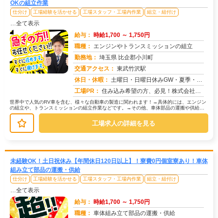
OKの組立作業
仕分け
工場経験を活かせる
工場スタッフ・工場内作業
組立・組付け
…全て表示
給与：
時給1,700 ～ 1,750円
職種：
エンジンやトランスミッションの組立
勤務地：
埼玉県 比企郡小川町
交通アクセス：
東武竹沢駅
求人番号：51050
休日・休暇：
土曜日・日曜日休みGW・夏季・年末年始休暇あり
工場PR：
住み込み希望の方、必見！株式会社京栄センターでは、2000人以上の紹介実績があります。→全国2500件以上の格安寮...
世界中で人気のRV車を含む、様々な自動車の製造に関われます！→具体的には、エンジン
の組立や、トランスミッションの組立作業などです。→その他、車体部品の運搬や供給、
機械操作、完成品の検査など、あな...
工場求人の詳細を見る
未経験OK！土日祝休み【年間休日120日以上】！寮費0円個室寮あり！車体
組み立て部品の運搬・供給
仕分け
工場経験を活かせる
工場スタッフ・工場内作業
組立・組付け
…全て表示
給与：
時給1,700 ～ 1,750円
職種：
車体組み立て部品の運搬・供給