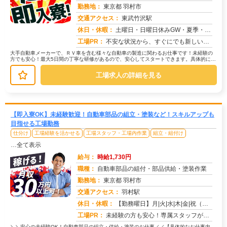
勤務地：
東京都 羽村市
交通アクセス：
東武竹沢駅
求人番号：51076
休日・休暇：
土曜日・日曜日休みGW・夏季・年末年始休暇あり
工場PR：
不安な状況から、すぐにでも新しい生活を始めたいあなたへ。株式会社京栄センターでは、応募から最短翌日勤務開始が可能で...
大手自動車メーカーで、ＲＶ車を含む様々な自動車の製造に関わるお仕事です！未経験の
方でも安心！最大5日間の丁寧な研修があるので、安心してスタートできます。具体的に
は、車体組み立て部品の運搬や供給が...
工場求人の詳細を見る
【即入寮OK】未経験歓迎！自動車部品の組立・塗装など！スキルアップも
目指せる工場勤務
仕分け
工場経験を活かせる
工場スタッフ・工場内作業
組立・組付け
…全て表示
給与：
時給1,730円
職種：
自動車部品の組付・部品供給・塗装作業
勤務地：
東京都 羽村市
交通アクセス：
羽村駅
求人番号：50698
休日・休暇：
【勤務曜日】月|火|水|木|金|祝（工場カレンダーに準ずる）【休日・休暇】土日休み（GW休暇・夏季休暇・年末年始休...
工場PR：
未経験の方も安心！専属スタッフが就業まで徹底サポート！初めての工場勤務や住込み勤務でも大丈夫！→ 担当スタッフが丁...
＼＼安心の未経験OK！自動車部品の組立・供給・塗装のお仕事／／【具体的なお仕事内