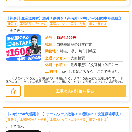
【神奈川/産業道路駅】急募！寮付き！高時給1600円〜の自動車部品組立
仕分け
工場経験を活かせる
工場スタッフ・工場内作業
組立・組付け
…全て表示
給与：
時給1,600円
職種：
自動車部品の組立作業
勤務地：
神奈川県 川崎市川崎区
交通アクセス：
大師橋駅
求人番号：50761
休日・休暇：
〈勤務形態〉2交替制〈休日〉土日(週休２日制)★ＧＷ★夏季休暇★冬季休暇★年末年始
工場PR：
新生活を始めるなら、ここで決まり！→初期費用0円の家具付き個室寮をご用意！テレビ、エアコン、冷蔵庫など生活に必要な...
トラックのボディを支える骨組みや、車軸となるアクスルを組み立てるお仕事です。→具
体的には、トラックの部品を溶接したり、組み立てたりする作業になります。未経験の方
でも安心して始められるよう、研修制...
工場求人の詳細を見る
【20代〜50代活躍中！】チームワーク抜群！車通勤OK！快適職場環境！
仕分け
工場経験を活かせる
工場スタッフ・工場内作業
組立・組付け
…全て表示