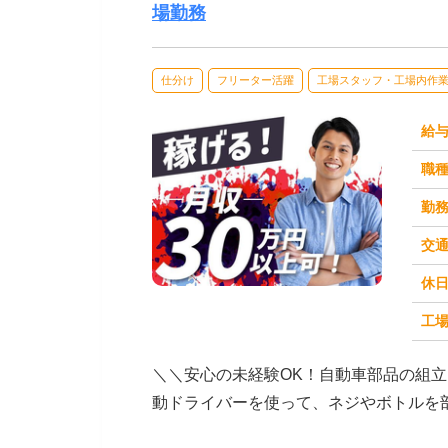
場勤務
仕分け
フリーター活躍
工場スタッフ・工場内作
給
職
勤
交
休
求人番号：50698
工場
＼＼安心の未経験OK！自動車部品の組
動ドライバーを使って、ネジやボトルを
負担の少ない作業。...