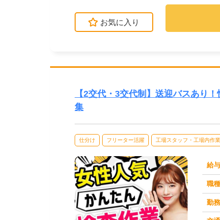
お気に入り
【2交代・3交代制】送迎バスあり！
集
仕分け
フリーター活躍
工場スタッフ・工場内作
給
職
勤