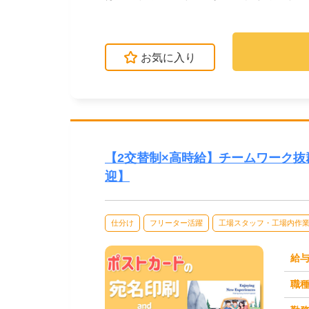
てたり、塗装機械を...
お気に入り
【2交替制×高時給】チームワーク
迎】
仕分け
フリーター活躍
工場スタッフ・工場内作
給
職