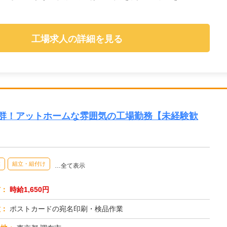
工場求人の詳細を見る
抜群！アットホームな雰囲気の工場勤務【未経験歓
業
組立・組付け
…全て表示
与：
時給1,650円
種：
ポストカードの宛名印刷・検品作業