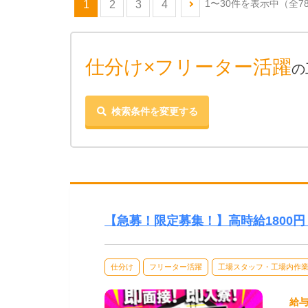
1〜30件を表示中
（全7
1
2
3
4
仕分け×フリーター活躍
の
検索条件を変更する
【急募！限定募集！】高時給1800円！
仕分け
フリーター活躍
工場スタッフ・工場内作
給