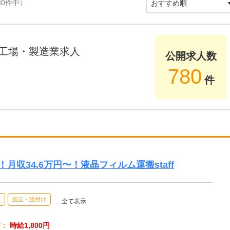
80件中）
工場・製造業求人
公開求人数
780
件
月収34.6万円〜！液晶フィルム運搬staff
業
組立・組付け
…全て表示
与：
時給1,800円