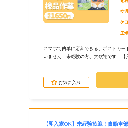
勤
交
休
求人番号：50724
工場
スマホで簡単に応募できる、ポストカー
いません！未経験の方、大歓迎です！【
刷します。→次に、...
お気に入り
【即入寮OK】未経験歓迎！自動車