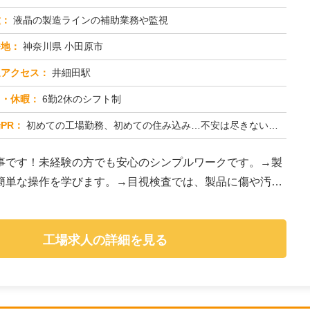
種：
液晶の製造ラインの補助業務や監視
務地：
神奈川県 小田原市
通アクセス：
井細田駅
日・休暇：
6勤2休のシフト制
PR：
初めての工場勤務、初めての住み込み…不安は尽きないですよね。でも大丈夫！株式会社京栄センターなら、あなたをしっかり...
事です！未経験の方でも安心のシンプルワークです。→製
簡単な操作を学びます。→目視検査では、製品に傷や汚れ
工場求人の詳細を見る