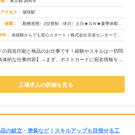
務地：
東京都 調布市
通アクセス：
柴咲駅
日・休暇：
〈勤務形態〉2交替制〈休日〉土日★ＧＷ★夏季休暇★冬季休暇★年末年始
PR：
未経験からでも安心スタート！株式会社京栄センターで新しい一歩を踏み出してみませんか？→ 応募から最短翌日勤務開始！...
ドの宛名印刷と検品のお仕事です！経験やスキルは一切問
具体的な仕事内容】→まず、ポストカードに宛名情報を印
工場求人の詳細を見る
部品の組立・塗装など！スキルアップも目指せる工