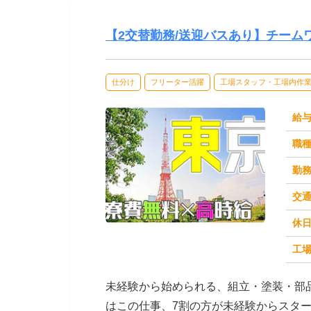
【2交替勤務/送迎バスあり】チー
仕分け
フリーター活躍
工場スタッフ・工場内作
給
職
勤
交
休
求人番号：50760
工場
未経験から始められる、組立・塗装・部
はこの仕事、7割の方が未経験からスタ