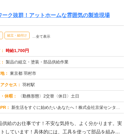
ムワーク抜群！アットホームな雰囲気の製造現場
業
組立・組付け
…全て表示
与：
時給1,700円
種：
製品の組立・塗装・部品供給作業
務地：
東京都 羽村市
通アクセス：
羽村駅
日・休暇：
〈勤務形態〉2交替〈休日〉土日
PR：
新生活をすぐに始めたいあなたへ！株式会社京栄センターでは、未経験者も安心してスタートできる環境が整っています。→最...
品供給のお仕事です！不安な気持ち、よく分かります。実
ートしています！具体的には、工具を使って部品を組み立