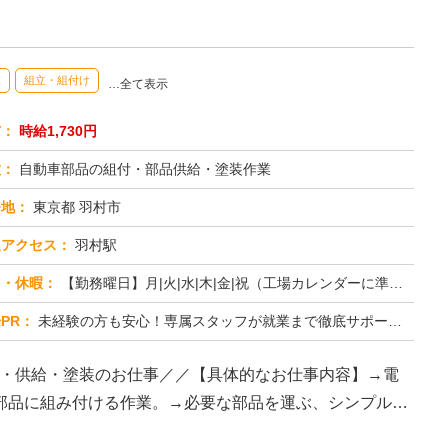
業
組立・組付け
…全て表示
与：
時給1,730円
種：
自動車部品の組付・部品供給・塗装作業
務地：
東京都 羽村市
通アクセス：
羽村駅
日・休暇：
【勤務曜日】月|火|水|木|金|祝（工場カレンダーに準ずる）【休日・休暇】土日休み（GW休暇・夏季休暇・年末年始休...
PR：
未経験の方も安心！専属スタッフが就業まで徹底サポート！初めての工場勤務や住込み勤務でも大丈夫！→ 担当スタッフが丁...
立・供給・塗装のお仕事／／【具体的なお仕事内容】→電
部品に組み付ける作業。→必要な部品を運ぶ、シンプルで