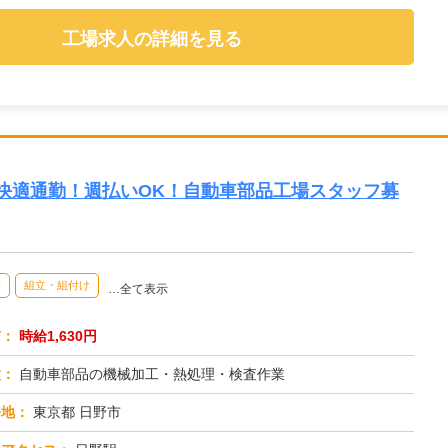
工場求人の詳細を見る
快適通勤！週払いOK！自動車部品工場スタッフ募
業
組立・組付け
…全て表示
与：
時給1,630円
種：
自動車部品の機械加工・熱処理・検査作業
務地：
東京都 日野市