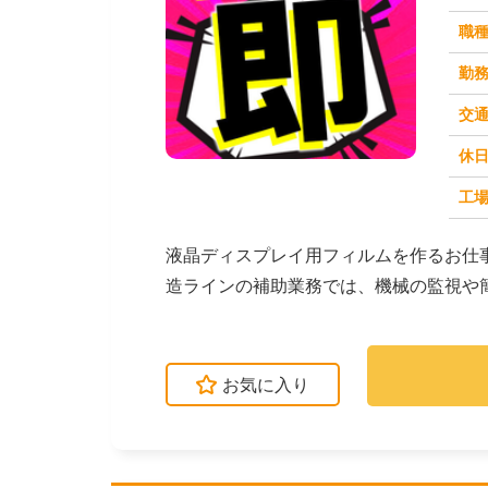
職
勤
交
休
求人番号：51067
工場
液晶ディスプレイ用フィルムを作るお仕
造ラインの補助業務では、機械の監視や
がないか確認します...
お気に入り