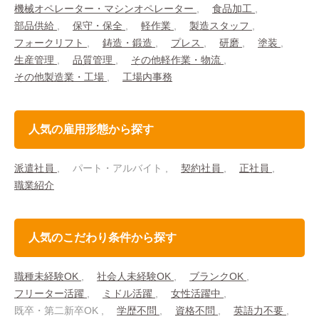
機械オペレーター・マシンオペレーター
食品加工
部品供給
保守・保全
軽作業
製造スタッフ
フォークリフト
鋳造・鍛造
プレス
研磨
塗装
生産管理
品質管理
その他軽作業・物流
その他製造業・工場
工場内事務
人気の雇用形態から探す
派遣社員
パート・アルバイト
契約社員
正社員
職業紹介
人気のこだわり条件から探す
職種未経験OK
社会人未経験OK
ブランクOK
フリーター活躍
ミドル活躍
女性活躍中
既卒・第二新卒OK
学歴不問
資格不問
英語力不要