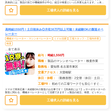
具体的には、製品の加工や機械操作が中心。組立や検査といった作業もあります。→未経
験者多数活躍中！研修があるので、初...
工場求人の詳細を見る
高時給1550円！土日祝休み◎月収30万円以上可能！未経験OKの製造オペ
レーター
機械オペレーター・マシンオペレーター
ミドル活躍
工場スタッフ・工場内作業
検査
…全て表示
給与：
時給1,550円
職種：
製品のマシンオペレーター・検査作業
勤務地：
愛知県 名古屋市東区
交通アクセス：
大曽根駅
求人番号：50118
休日・休暇：
〈勤務形態〉2交替〈休日〉土日祝★ＧＷ★夏季休暇★冬季休暇★年末年始
工場PR：
初めての工場ワークでも安心！すぐに生活を始められる環境が整っています！→ 家具付き寮は初期費用0円！敷金・礼金、鍵...
スマホで簡単応募！未経験OKの製造のお仕事です！【具体的には？】→サーボモーターの
製造に関わる、機械オペレーターとして活躍できます！→製品の組立、検査、ピッキン
グ、運搬など、複数の工程があります...
工場求人の詳細を見る