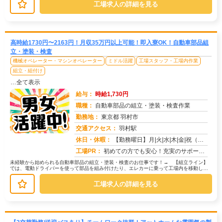
工場求人の詳細を見る
高時給1730円〜2163円！月収35万円以上可能！即入寮OK！自動車部品組
立・塗装・検査
機械オペレーター・マシンオペレーター
ミドル活躍
工場スタッフ・工場内作業
組立・組付け
…全て表示
給与：
時給1,730円
職種：
自動車部品の組立・塗装・検査作業
勤務地：
東京都 羽村市
交通アクセス：
羽村駅
求人番号：50754
休日・休暇：
【勤務曜日】月|火|水|木|金|祝（工場カレンダーに準ずる）【休日・休暇】土日休み（GW休暇・夏季休暇・年末年始休...
工場PR：
初めての方でも安心！充実のサポート体制で新しい一歩を踏み出せます。→寮費無料の住み込みOK！初期費用0円で、すぐに...
未経験から始められる自動車部品の組立・塗装・検査のお仕事です！→ 【組立ライン】
では、電動ドライバーを使って部品を組み付けたり、エレカーに乗って工場内を移動して
部品を供給する作業があります。→ ...
工場求人の詳細を見る