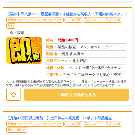
【福井】即入寮OK！履歴書不要！未経験から高収入！工場内作業スタッフ
機械オペレーター・マシンオペレーター
ミドル活躍
工場スタッフ・工場内作業
検査
…全て表示
給与：
時給1,400円
職種：
製品の検査・マシンオペレーター
勤務地：
福井県 大野市
交通アクセス：
北大野駅
求人番号：50571
休日・休暇：
<シフト>4勤2休<休日>会社カレンダーに準ずる
工場PR：
初めての工場ワークでも安心！充実の研修制度でしっかりサポートします。→未経験者多数活躍中！先輩スタッフが丁寧に指導...
スマホで簡単応募！未経験でも安心の工場ワーク！→ 機械オペレーターや検査のお仕事
です。重いものを持つ作業や危険な作業は機械が全てやってくれるので安心です！→ 具
体的には、機械に材料をセットしてボ...
工場求人の詳細を見る
【月給43万円以上可能！】土日休み＆寮完備！ロボット部品組立
機械オペレーター・マシンオペレーター
ミドル活躍
工場スタッフ・工場内作業
組立・組付け