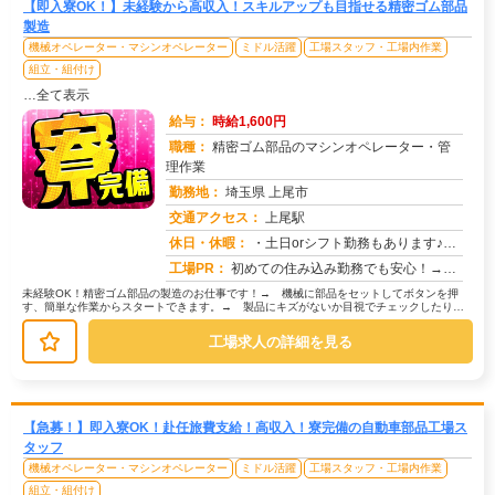
【即入寮OK！】未経験から高収入！スキルアップも目指せる精密ゴム部品
製造
機械オペレーター・マシンオペレーター
ミドル活躍
工場スタッフ・工場内作業
組立・組付け
…全て表示
給与：
時給1,600円
職種：
精密ゴム部品のマシンオペレーター・管
理作業
勤務地：
埼玉県 上尾市
交通アクセス：
上尾駅
求人番号：51024
休日・休暇：
・土日orシフト勤務もあります♪・長期休暇（GW・夏季・年末年始休暇あり）※会社カレンダーあり※祝日も平日と同様の...
工場PR：
初めての住み込み勤務でも安心！→家具付き寮が初期費用0円で利用可能！ お財布にも優しい環境です。→専属スタッフが...
未経験OK！精密ゴム部品の製造のお仕事です！→ 機械に部品をセットしてボタンを押
す、簡単な作業からスタートできます。→ 製品にキズがないか目視でチェックしたり、
部品を決められた場所に置いたりする...
工場求人の詳細を見る
【急募！】即入寮OK！赴任旅費支給！高収入！寮完備の自動車部品工場ス
タッフ
機械オペレーター・マシンオペレーター
ミドル活躍
工場スタッフ・工場内作業
組立・組付け