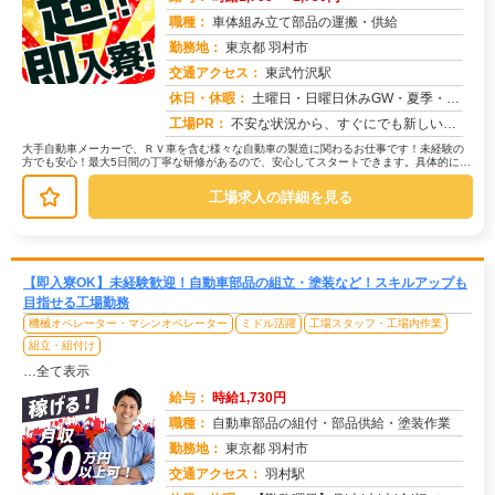
職種：
車体組み立て部品の運搬・供給
勤務地：
東京都 羽村市
交通アクセス：
東武竹沢駅
求人番号：51076
休日・休暇：
土曜日・日曜日休みGW・夏季・年末年始休暇あり
工場PR：
不安な状況から、すぐにでも新しい生活を始めたいあなたへ。株式会社京栄センターでは、応募から最短翌日勤務開始が可能で...
大手自動車メーカーで、ＲＶ車を含む様々な自動車の製造に関わるお仕事です！未経験の
方でも安心！最大5日間の丁寧な研修があるので、安心してスタートできます。具体的に
は、車体組み立て部品の運搬や供給が...
工場求人の詳細を見る
【即入寮OK】未経験歓迎！自動車部品の組立・塗装など！スキルアップも
目指せる工場勤務
機械オペレーター・マシンオペレーター
ミドル活躍
工場スタッフ・工場内作業
組立・組付け
…全て表示
給与：
時給1,730円
職種：
自動車部品の組付・部品供給・塗装作業
勤務地：
東京都 羽村市
交通アクセス：
羽村駅