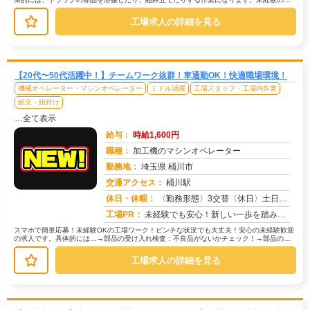
でも安心して始められるよう、研修制...
工場求人の詳細を見る
【20代〜50代活躍中！】チームワーク抜群！車通勤OK！快適職場環境！
機械オペレーター・マシンオペレーター
ミドル活躍
工場スタッフ・工場内作業
組立・組付け
…全て表示
給与：
時給1,600円
職種：
加工機のマシンオペレーター
勤務地：
埼玉県 桶川市
交通アクセス：
桶川駅
求人番号：51028
休日・休暇：
〈勤務形態〉3交替〈休日〉土日休み※職場カレンダーによる
工場PR：
未経験でも安心！新しい一歩を踏み出せます。株式会社京栄センターでは、経験・学歴・スキルは一切問いません。未経験者や...
スマホで簡単応募！未経験OKの工場ワーク！ピンチな状況でも大丈夫！安心の未経験歓迎
の求人です。具体的には…→部品の受け入れ検査：不良品がないかチェック！→部品の運
搬：カートを使って指定場所へ移動...
工場求人の詳細を見る