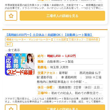
半導体製造装置の組立作業スタッフ募集！未経験の方、大歓迎です！→ 精密機器の組立
のお仕事です。ドライバーやレンチ、スパナといった工具を使って、一つひとつ丁寧に作
業を進めていきます。→ 研修がある...
工場求人の詳細を見る
【高時給1450円〜】土日休み！未経験OK！【自動車シート製造】
機械オペレーター・マシンオペレーター
ミドル活躍
工場スタッフ・工場内作業
加工
…全て表示
給与：
時給1,450 ～ 1,812円
職種：
自動車用シート製造
勤務地：
埼玉県 入間市
交通アクセス：
最寄駅 ： 西武池袋線 仏子
駅 通勤手段 ： 車 通勤時間 ： 10分 ※工場
求人番号：68953
敷地内に無料駐車場あり ※小作駅・...
休日・休暇：
〈勤務形態〉2交替 〈休日〉土日 ■ＧＷ ■夏季休暇 ■年末年始 ※会社カレンダーによる
工場PR：
初めての社会人、初めての寮生活でも安心！☆家具付き寮で初期費用0円！テレビ、エアコン、冷蔵庫など生活に必要な家電が...
スマホでご覧の皆さん、こんにちは！自動車用シート製造のお仕事、未経験でも大丈夫で
すよ。☆具体的なお仕事内容は？→自動車シートのスポット溶接、組立、そして運搬作業
です。→一つひとつの作業は丁寧に教...
工場求人の詳細を見る