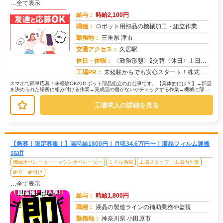
…全て表示
給与：
時給2,100円
職種：
ロボット用部品の機械加工・組立作業
勤務地：
三重県 津市
交通アクセス：
久居駅
求人番号：50433
休日・休暇：
〈勤務形態〉2交替〈休日〉土日休み※職場カレンダーによる
工場PR：
未経験からでも安心スタート！株式会社京栄センターで新しい一歩を踏み出しませんか？→経験・学歴・スキルは一切不問です...
スマホで簡単応募！未経験OKのロボット部品組立のお仕事です。【具体的には？】→部品
を決められた場所に組み付ける作業→完成品の傷がないかチェックする作業→機械に部品
をセットしてボタンを押すだけの作...
工場求人の詳細を見る
【急募！限定募集！】高時給1800円！月収34.6万円〜！液晶フィルム運搬
staff
機械オペレーター・マシンオペレーター
ミドル活躍
工場スタッフ・工場内作業
組立・組付け
…全て表示
給与：
時給1,800円
職種：
液晶の製造ラインの補助業務や監視
勤務地：
神奈川県 小田原市