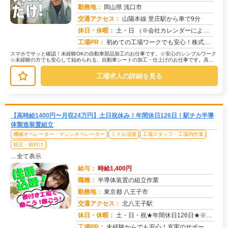
勤務地：
岡山県 浅口市
交通アクセス：
山陽本線 里庄駅から車で9分
求人番号：51823
休日・休暇：
土・日 （※会社カレンダーによる）
工場PR：
初めての工場ワークでも安心！株式会社京栄センターでは、未経験の方をしっかりサポートします。☆充実の研修制度で、安心...
スマホでサッと確認！未経験OKの自動車部品加工のお仕事です。☆安心のシンプルワーク
☆未経験の方でも安心して始められる、自動車シートの加工・仕上げのお仕事です。具体
的には…→ウレタンシートの機械加...
工場求人の詳細を見る
【高時給1400円〜月収24万円】土日祝休み！年間休日126日！駅チカ半導
体製造装置組立
機械オペレーター・マシンオペレーター
ミドル活躍
工場スタッフ・工場内作業
組立・組付け
…全て表示
給与：
時給1,400円
職種：
半導体装置の組立作業
勤務地：
東京都 八王子市
交通アクセス：
北八王子駅
求人番号：51077
休日・休暇：
土・日・祝★年間休日126日★※会社カレンダーによる【その他長期休暇あり】ゴールデンウィーク、夏季休暇、冬季休暇
工場PR：
未経験からでも安心！充実のサポート体制で、新しい一歩を踏み出してみませんか？→ほとんどのスタッフが未経験スタートで...