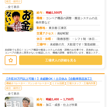
組立・組付け
…全て表示
給与：
時給1,500円
職種：
コンベア機器の調整・搬送システムの点
検作業など
勤務地：
東京都 江東区
交通アクセス：
南砂町駅
求人番号：50712
休日・休暇：
〈勤務形態〉・シフト制〈休日〉・5勤2休・3勤1休★ＧＷ★夏季休暇★冬季休暇★年末年始
工場PR：
未経験の方、大歓迎です！製造経験や特別な資格は一切不要です。先輩スタッフが丁寧に指導しますので、安心してスタートで...
未経験でも安心！コンベア機器や搬送システムの点検・調整のお仕事です。具体的には、
コンベアの動きに異常がないか確認したり、機械の調整、修理を行います。搬送システム
の点検や保守作業もお願いします。難...
工場求人の詳細を見る
【月収30万円以上可能！】未経験OK！土日休み【自動車部品加工】
機械オペレーター・マシンオペレーター
ミドル活躍
工場スタッフ・工場内作業
組立・組付け
…全て表示
給与：
時給1,400 ～ 1,750円
職種：
加工・成形・仕上げ作業