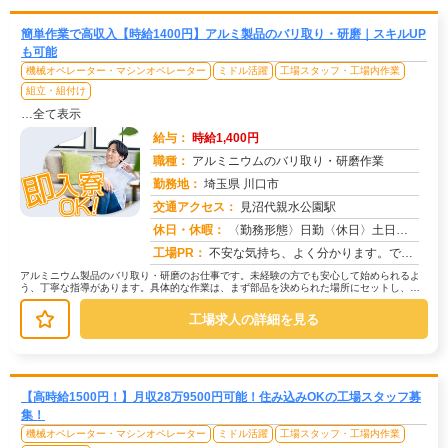
簡単作業で高収入【時給1400円】アルミ製品のバリ取り・研磨｜スキルUP
も可能
機械オペレーター・マシンオペレーター
ミドル活躍
工場スタッフ・工場内作業
組立・組付け
…全て表示
給与：
時給1,400円
職種：
アルミニウムのバリ取り・研磨作業
勤務地：
埼玉県 川口市
交通アクセス：
見沼代親水公園駅
求人番号：50967
休日・休暇：
〈勤務形態〉日勤〈休日〉土日★ＧＷ★夏季休暇★冬季休暇★年末年始
工場PR：
不安な気持ち、よく分かります。でも大丈夫！株式会社京栄センターでは、未経験者の方を多数歓迎しています。→経験・スキ...
アルミニウム製品のバリ取り・研磨のお仕事です。未経験の方でも安心して始められるよ
う、丁寧な指導があります。具体的な作業は、まず部品を決められた場所にセットし、機
械を使ってバリを取り除きます。次に...
工場求人の詳細を見る
【高時給1500円！】月収28万9500円可能！住み込みOKの工場スタッフ募
集！
機械オペレーター・マシンオペレーター
ミドル活躍
工場スタッフ・工場内作業