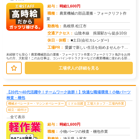
給与：
時給1,600円
職種：
農業機械の部品運搬・フォークリフト作
業
勤務地：
島根県 松江市
交通アクセス：
山陰本線 揖屋駅から徒歩10分
求人番号：51826
休日・休暇：
■土日(会社カレンダー)
工場PR：
愛媛で新しい生活を始めませんか？☆ すぐに住める寮完備！面倒な手続きは一切不要です。☆ 男女問わず活躍中！年齢や性...
未経験でも安心！農業機械部品の運搬・フォークリフト作業☆フォークリフト免許をお持
ちの方、大歓迎！このお仕事は、コンバインやトラクターなどの農業機械に使われる部品
の運搬が中心です。→ 具体的には、...
工場求人の詳細を見る
【20代〜40代活躍中！チームワーク抜群！】快適な職場環境！小物パーツ
検査・梱包
機械オペレーター・マシンオペレーター
ミドル活躍
工場スタッフ・工場内作業
組立・組付け
…全て表示
給与：
時給1,600円
職種：
小物パーツの検査・梱包作業
勤務地：
埼玉県 上尾市