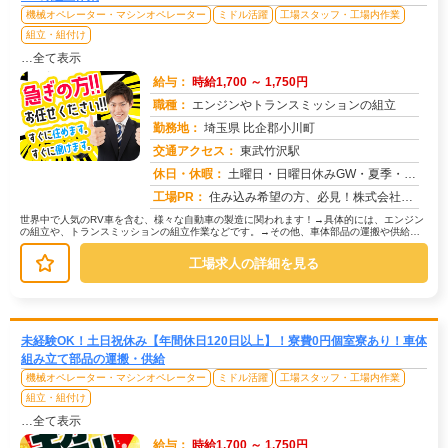
機械オペレーター・マシンオペレーター
ミドル活躍
工場スタッフ・工場内作業
組立・組付け
…全て表示
給与：
時給1,700 ～ 1,750円
職種：
エンジンやトランスミッションの組立
勤務地：
埼玉県 比企郡小川町
交通アクセス：
東武竹沢駅
求人番号：51050
休日・休暇：
土曜日・日曜日休みGW・夏季・年末年始休暇あり
工場PR：
住み込み希望の方、必見！株式会社京栄センターでは、2000人以上の紹介実績があります。→全国2500件以上の格安寮...
世界中で人気のRV車を含む、様々な自動車の製造に関われます！→具体的には、エンジン
の組立や、トランスミッションの組立作業などです。→その他、車体部品の運搬や供給、
機械操作、完成品の検査など、あな...
工場求人の詳細を見る
未経験OK！土日祝休み【年間休日120日以上】！寮費0円個室寮あり！車体
組み立て部品の運搬・供給
機械オペレーター・マシンオペレーター
ミドル活躍
工場スタッフ・工場内作業
組立・組付け
…全て表示
給与：
時給1,700 ～ 1,750円