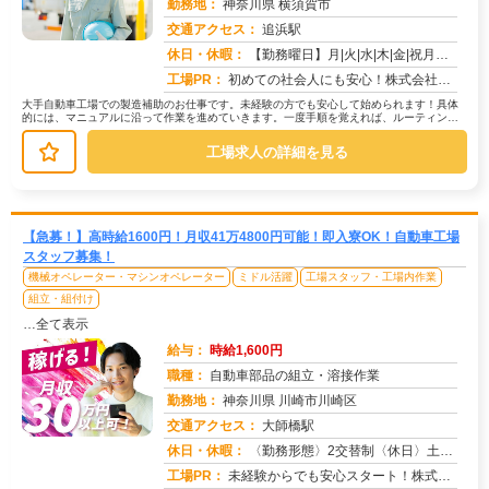
勤務地：
神奈川県 横須賀市
交通アクセス：
追浜駅
求人番号：50704
休日・休暇：
【勤務曜日】月|火|水|木|金|祝月火水木金(会社カレンダーに準ずる)【休日・休暇】土日（GW・夏季・年末年始休暇...
工場PR：
初めての社会人にも安心！株式会社京栄センターで新しい一歩を踏み出してみませんか？→ 初期費用0円の家具付き寮完備！...
大手自動車工場での製造補助のお仕事です。未経験の方でも安心して始められます！具体
的には、マニュアルに沿って作業を進めていきます。一度手順を覚えれば、ルーティンワ
ークになりますので、安心して業務に...
工場求人の詳細を見る
【急募！】高時給1600円！月収41万4800円可能！即入寮OK！自動車工場
スタッフ募集！
機械オペレーター・マシンオペレーター
ミドル活躍
工場スタッフ・工場内作業
組立・組付け
…全て表示
給与：
時給1,600円
職種：
自動車部品の組立・溶接作業
勤務地：
神奈川県 川崎市川崎区
交通アクセス：
大師橋駅
求人番号：50699
休日・休暇：
〈勤務形態〉2交替制〈休日〉土日(週休２日制)★ＧＷ★夏季休暇★冬季休暇★年末年始
工場PR：
未経験からでも安心スタート！株式会社京栄センターで新しい一歩を踏み出してみませんか？→ 経験や資格は一切不問です！...