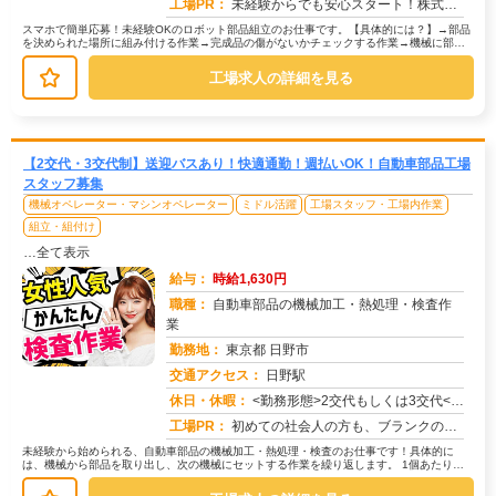
工場PR：
未経験からでも安心スタート！株式会社京栄センターで新しい一歩を踏み出しませんか？→経験・学歴・スキルは一切不問です...
スマホで簡単応募！未経験OKのロボット部品組立のお仕事です。【具体的には？】→部品
を決められた場所に組み付ける作業→完成品の傷がないかチェックする作業→機械に部品
をセットしてボタンを押すだけの作...
工場求人の詳細を見る
【2交代・3交代制】送迎バスあり！快適通勤！週払いOK！自動車部品工場
スタッフ募集
機械オペレーター・マシンオペレーター
ミドル活躍
工場スタッフ・工場内作業
組立・組付け
…全て表示
給与：
時給1,630円
職種：
自動車部品の機械加工・熱処理・検査作
業
勤務地：
東京都 日野市
交通アクセス：
日野駅
求人番号：50736
休日・休暇：
<勤務形態>2交代もしくは3交代<休日>土日またはシフト制
工場PR：
初めての社会人の方も、ブランクのある方も安心！株式会社京栄センターで、新しい一歩を踏み出してみませんか？→充実のサ...
未経験から始められる、自動車部品の機械加工・熱処理・検査のお仕事です！具体的に
は、機械から部品を取り出し、次の機械にセットする作業を繰り返します。 1個あたり約
30秒の作業で、1時間に2000...