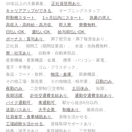
10名以上の大量募集
正社員登用あり
キャリアアップができる
オープニングスタッフ
即勤務スタート
1ヶ月以内にスタート
急募の求人
高収入・高時給・高月収
即入寮
寮費無料
日払いOK
週払いOK
給与前払いOK
ボーナス・賞与あり
満了慰労金・満了報奨金あり
正社員
期間工（期間従業員）
水道・光熱費無料
寮・社宅あり
自動車・自動車部品
産業機械・農業機器・金属
携帯・パソコン・家電
電子・半導体
ゴム・プラスチック
食品・フード・飲料
物流・倉庫
医療機器
その他工場・製造業
その他物流・軽作業
日勤のみ
夜勤のみ
二交替制/三交替制
土日休み
短期
長期活躍
赴任交通費支給あり
通勤交通費支給あり
バイク通勤可
車通勤可
駅から徒歩5分以内
送迎バスあり
大手企業
制服あり
服装自由
社員食堂・食事補助あり
資格を活かせる
工場経験を活かせる
資格取得サポートあり
特典・諸手当あり
家賃補助あり
三交替制