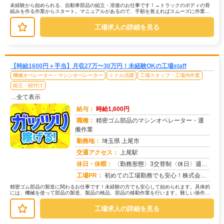
未経験から始められる、自動車部品の組立・溶接のお仕事です！→トラックのボディの骨
組みを作る作業からスタート。マニュアルがあるので、手順を覚えればスムーズに作業で
きます。→次に、トラックのアクスル...
工場求人の詳細を見る
【時給1600円＋手当】月収27万〜30万円！未経験OKの工場staff
機械オペレーター・マシンオペレーター
ミドル活躍
工場スタッフ・工場内作業
組立・組付け
…全て表示
給与：
時給1,600円
職種：
精密ゴム部品のマシンオペレーター・運
搬作業
勤務地：
埼玉県 上尾市
交通アクセス：
上尾駅
求人番号：51021
休日・休暇：
〈勤務形態〉3交替制〈休日〉週休2日制★ＧＷ★夏季休暇★冬季休暇★年末年始
工場PR：
初めての工場勤務でも安心！株式会社京栄センターでは、未経験者多数活躍中！→ 家具付き寮完備！鞄一つで入寮OK！ ...
精密ゴム部品の製造に関わるお仕事です！未経験の方でも安心して始められます。具体的
には、機械を使って部品の製造、製品の検品、部品の移動作業を行います。難しい操作は
一切ありません。→機械の操作方法な...
工場求人の詳細を見る