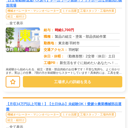
【2交替勤務/送迎バスあり】チームワーク抜群！アットホームな雰囲気の製
造現場
機械オペレーター・マシンオペレーター
ミドル活躍
工場スタッフ・工場内作業
組立・組付け
…全て表示
給与：
時給1,700円
職種：
製品の組立・塗装・部品供給作業
勤務地：
東京都 羽村市
交通アクセス：
羽村駅
求人番号：50760
休日・休暇：
〈勤務形態〉2交替〈休日〉土日
工場PR：
新生活をすぐに始めたいあなたへ！株式会社京栄センターでは、未経験者も安心してスタートできる環境が整っています。→最...
未経験から始められる、組立・塗装・部品供給のお仕事です！不安な気持ち、よく分かり
ます。実はこの仕事、7割の方が未経験からスタートしています！具体的には、工具を使っ
て部品を組み立てたり、塗装機械を...
工場求人の詳細を見る
【月収34万円以上可能！】【土日休み】未経験OK！愛媛☆農業機械部品運
搬
機械オペレーター・マシンオペレーター
ミドル活躍
工場スタッフ・工場内作業
組立・組付け
…全て表示