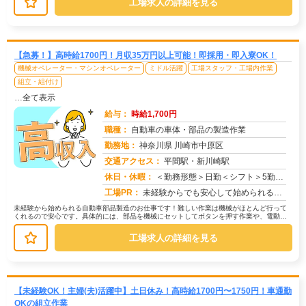
工場求人の詳細を見る
【急募！】高時給1700円！月収35万円以上可能！即採用・即入寮OK！
機械オペレーター・マシンオペレーター
ミドル活躍
工場スタッフ・工場内作業
組立・組付け
…全て表示
給与：
時給1,700円
職種：
自動車の車体・部品の製造作業
勤務地：
神奈川県 川崎市中原区
交通アクセス：
平間駅・新川崎駅
求人番号：50769
休日・休暇：
＜勤務形態＞日勤＜シフト＞5勤２休＜休日＞土日長期休暇GW 夏季 年末年始
工場PR：
未経験からでも安心して始められるお仕事です！→ 経験・学歴・スキルは一切不問です！未経験で活躍している方が多数いま...
未経験から始められる自動車部品製造のお仕事です！難しい作業は機械がほとんど行って
くれるので安心です。具体的には、部品を機械にセットしてボタンを押す作業や、電動ド
ライバーを使って部品を組み付ける作...
工場求人の詳細を見る
【未経験OK！主婦(夫)活躍中】土日休み！高時給1700円〜1750円！車通勤
OKの組立作業