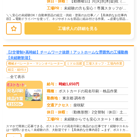
求人番号：50698
休日・休暇：
【勤務曜日】月|火|水|木|金|祝（工場カレンダーに準ずる）【休日・休暇】土日休み（GW休暇・夏季休暇・年末年始休...
工場PR：
未経験の方も安心！専属スタッフが就業まで徹底サポート！初めての工場勤務や住込み勤務でも大丈夫！→ 担当スタッフが丁...
＼＼安心の未経験OK！自動車部品の組立・供給・塗装のお仕事／／【具体的なお仕事内
容】→電動ドライバーを使って、ネジやボトルを部品に組み付ける作業。→必要な部品を
運ぶ、シンプルで負担の少ない作業。...
工場求人の詳細を見る
【2交替制×高時給】チームワーク抜群！アットホームな雰囲気の工場勤務
【未経験歓迎】
機械オペレーター・マシンオペレーター
ミドル活躍
工場スタッフ・工場内作業
組立・組付け
…全て表示
給与：
時給1,650円
職種：
ポストカードの宛名印刷・検品作業
勤務地：
東京都 調布市
交通アクセス：
柴咲駅
求人番号：50724
休日・休暇：
〈勤務形態〉2交替制〈休日〉土日★ＧＷ★夏季休暇★冬季休暇★年末年始
工場PR：
未経験からでも安心スタート！株式会社京栄センターで新しい一歩を踏み出してみませんか？→ 応募から最短翌日勤務開始！...
スマホで簡単に応募できる、ポストカードの宛名印刷と検品のお仕事です！経験やスキル
は一切問いません！未経験の方、大歓迎です！【具体的な仕事内容】→まず、ポストカー
ドに宛名情報を印刷します。→次に、...