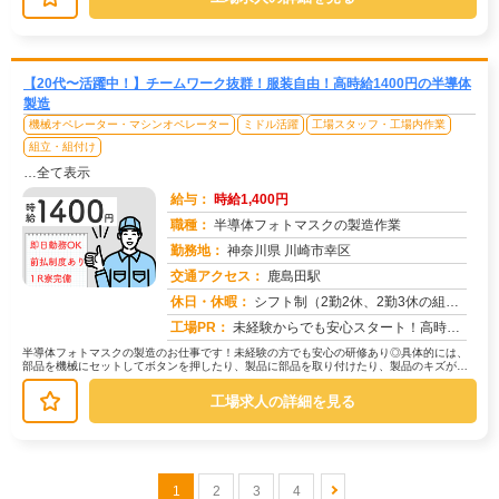
【20代〜活躍中！】チームワーク抜群！服装自由！高時給1400円の半導体
製造
機械オペレーター・マシンオペレーター
ミドル活躍
工場スタッフ・工場内作業
組立・組付け
…全て表示
給与：
時給1,400円
職種：
半導体フォトマスクの製造作業
勤務地：
神奈川県 川崎市幸区
交通アクセス：
鹿島田駅
求人番号：50772
休日・休暇：
シフト制（2勤2休、2勤3休の組合せ）
工場PR：
未経験からでも安心スタート！高時給1300円！→兵庫県で新生活を始めませんか？【寮付き】だから、家探し不要！ワンル...
半導体フォトマスクの製造のお仕事です！未経験の方でも安心の研修あり◎具体的には、
部品を機械にセットしてボタンを押したり、製品に部品を取り付けたり、製品のキズがな
いかチェックする作業などです。難し...
工場求人の詳細を見る
1
2
3
4