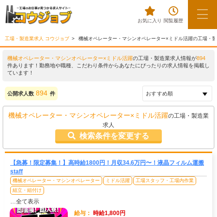
お気に入り
閲覧履歴
工場・製造業求人 コウジョブ
機械オペレーター・マシンオペレーター×ミドル活躍の工場・
機械オペレーター・マシンオペレーター×ミドル活躍
の工場・製造業求人情報が
894
件あります！勤務地や職種、こだわり条件からあなたにぴったりの求人情報を掲載し
ています！
894
公開求人数
件
機械オペレーター・マシンオペレーター×ミドル活躍
の工場・製造業
求人
検索条件を変更する
【急募！限定募集！】高時給1800円！月収34.6万円〜！液晶フィルム運搬
staff
機械オペレーター・マシンオペレーター
ミドル活躍
工場スタッフ・工場内作業
組立・組付け
…全て表示
給与：
時給1,800円