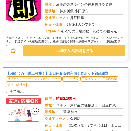
職種：
液晶の製造ラインの補助業務や監視
勤務地：
神奈川県 小田原市
交通アクセス：
井細田駅
求人番号：51067
休日・休暇：
6勤2休のシフト制
工場PR：
初めての工場勤務、初めての住み込み…不安は尽きないですよね。でも大丈夫！株式会社京栄センターなら、あなたをしっかり...
液晶ディスプレイ用フィルムを作るお仕事です！未経験の方でも安心のシンプルワークで
す。→製造ラインの補助業務では、機械の監視や簡単な操作を学びます。→目視検査で
は、製品に傷や汚れがないか確認します...
工場求人の詳細を見る
【月給43万円以上可能！】土日休み＆寮完備！ロボット部品組立
機械オペレーター・マシンオペレーター
ミドル活躍
工場スタッフ・工場内作業
組立・組付け
…全て表示
給与：
時給2,100円
職種：
ロボット用部品の機械加工・組立作業
勤務地：
三重県 津市
交通アクセス：
久居駅
求人番号：50433
休日・休暇：
〈勤務形態〉2交替〈休日〉土日休み※職場カレンダーによる