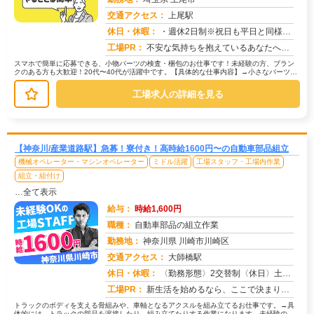
交通アクセス：
上尾駅
求人番号：51023
休日・休暇：
・週休2日制※祝日も平日と同様出勤日
工場PR：
不安な気持ちを抱えているあなたへ。株式会社京栄センターでは、未経験の方でも安心してスタートできる環境を整えています...
スマホで簡単に応募できる、小物パーツの検査・梱包のお仕事です！未経験の方、ブラン
クのある方も大歓迎！20代〜40代が活躍中です。【具体的な仕事内容】→小さなパーツを
目で見てチェックします。→不良...
工場求人の詳細を見る
【神奈川/産業道路駅】急募！寮付き！高時給1600円〜の自動車部品組立
機械オペレーター・マシンオペレーター
ミドル活躍
工場スタッフ・工場内作業
組立・組付け
…全て表示
給与：
時給1,600円
職種：
自動車部品の組立作業
勤務地：
神奈川県 川崎市川崎区
交通アクセス：
大師橋駅
求人番号：50761
休日・休暇：
〈勤務形態〉2交替制〈休日〉土日(週休２日制)★ＧＷ★夏季休暇★冬季休暇★年末年始
工場PR：
新生活を始めるなら、ここで決まり！→初期費用0円の家具付き個室寮をご用意！テレビ、エアコン、冷蔵庫など生活に必要な...
トラックのボディを支える骨組みや、車軸となるアクスルを組み立てるお仕事です。→具
体的には、トラックの部品を溶接したり、組み立てたりする作業になります。未経験の方