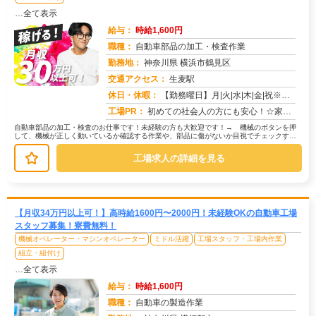
…全て表示
給与：
時給1,600円
職種：
自動車部品の加工・検査作業
勤務地：
神奈川県 横浜市鶴見区
交通アクセス：
生麦駅
求人番号：50701
休日・休暇：
【勤務曜日】月|火|水|木|金|祝※配属部署によっては、4勤2休の可能性もあり。【休日・休暇】土・日（会社カレンダ...
工場PR：
初めての社会人の方にも安心！☆家具付き寮で初期費用0円！鞄一つでOK！→ すぐに生活を始められます。☆専属スタッフ...
自動車部品の加工・検査のお仕事です！未経験の方も大歓迎です！→ 機械のボタンを押
して、機械が正しく動いているか確認する作業や、部品に傷がないか目視でチェックする
作業が中心です。→ 具体的には… ...
工場求人の詳細を見る
【月収34万円以上可！】高時給1600円〜2000円！未経験OKの自動車工場
スタッフ募集！寮費無料！
機械オペレーター・マシンオペレーター
ミドル活躍
工場スタッフ・工場内作業
組立・組付け
…全て表示
給与：
時給1,600円
職種：
自動車の製造作業