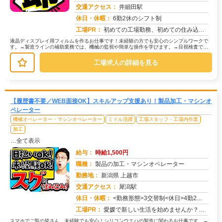
交通アクセス：
井細田駅
求人番号：51067
休日・休暇：
6勤2休のシフト制
工場PR：
初めての工場勤務、初めての住み込み…不安は尽きないですよね。でも大丈夫！株式会社京栄センターなら、あなたをしっかり...
液晶ディスプレイ用フィルムを作るお仕事です！未経験の方でも安心のシンプルワークで
す。→製造ラインの補助業務では、機械の監視や簡単な操作を学びます。→目視検査で
は、製品に傷や汚れがないか確認します...
工場求人の詳細を見る
【履歴書不要／WEB面接OK】スキルアップ支援あり！製品加工・マシンオ
ペレーター
機械オペレーター・マシンオペレーター
ミドル活躍
工場スタッフ・工場内作業
加工
…全て表示
給与：
時給1,500円
職種：
製品の加工・マシンオペレーター
勤務地：
新潟県 上越市
交通アクセス：
犀潟駅
求人番号：50653
休日・休暇：
<勤務形態>3交替制<休日>4勤2休★ＧＷ★夏季休暇★冬季休暇★年末年始
工場PR：
愛媛で新しい生活を始めませんか？→すぐに住める寮完備！初期費用は一切かかりません！敷金礼金、鍵交換代、仲介手数料、...
スマホでご覧の皆さん、未経験でも安心！シリコンウエハの製造に関わるお仕事です。→