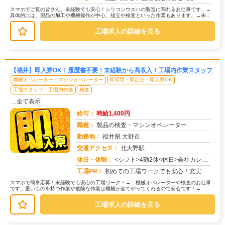
スマホでご覧の皆さん、未経験でも安心！シリコンウエハの製造に関わるお仕事です。→
具体的には、製品の加工や機械操作が中心。組立や検査といった作業もあります。→未経
験者多数活躍中！研修があるので、初...
工場求人の詳細を見る
【福井】即入寮OK！履歴書不要！未経験から高収入！工場内作業スタッフ
機械オペレーター・マシンオペレーター
即採用・即赴任・即入寮OK
工場スタッフ・工場内作業
検査
…全て表示
給与：
時給1,400円
職種：
製品の検査・マシンオペレーター
勤務地：
福井県 大野市
交通アクセス：
北大野駅
求人番号：50571
休日・休暇：
<シフト>4勤2休<休日>会社カレンダーに準ずる
工場PR：
初めての工場ワークでも安心！充実の研修制度でしっかりサポートします。→未経験者多数活躍中！先輩スタッフが丁寧に指導...
スマホで簡単応募！未経験でも安心の工場ワーク！→ 機械オペレーターや検査のお仕事
です。重いものを持つ作業や危険な作業は機械が全てやってくれるので安心です！→ 具
体的には、機械に材料をセットしてボ...
工場求人の詳細を見る