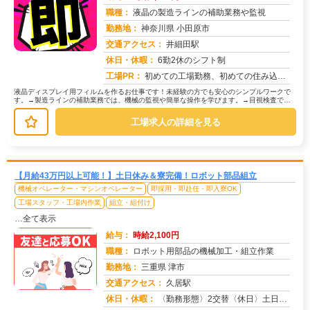
職種：
液晶の製造ラインの補助業務や監視
勤務地：
神奈川県 小田原市
交通アクセス：
井細田駅
求人番号：51067
休日・休暇：
6勤2休のシフト制
工場PR：
初めての工場勤務、初めての住み込み…不安は尽きないですよね。でも大丈夫！株式会社京栄センターなら、あなたをしっかり...
液晶ディスプレイ用フィルムを作るお仕事です！未経験の方でも安心のシンプルワークで
す。→製造ラインの補助業務では、機械の監視や簡単な操作を学びます。→目視検査で
は、製品に傷や汚れがないか確認します...
工場求人の詳細を見る
【月給43万円以上可能！】土日休み＆寮完備！ロボット部品組立
機械オペレーター・マシンオペレーター
即採用・即赴任・即入寮OK
工場スタッフ・工場内作業
組立・組付け
…全て表示
給与：
時給2,100円
職種：
ロボット用部品の機械加工・組立作業
勤務地：
三重県 津市
交通アクセス：
久居駅
求人番号：50433
休日・休暇：
〈勤務形態〉2交替〈休日〉土日休み※職場カレンダーによる