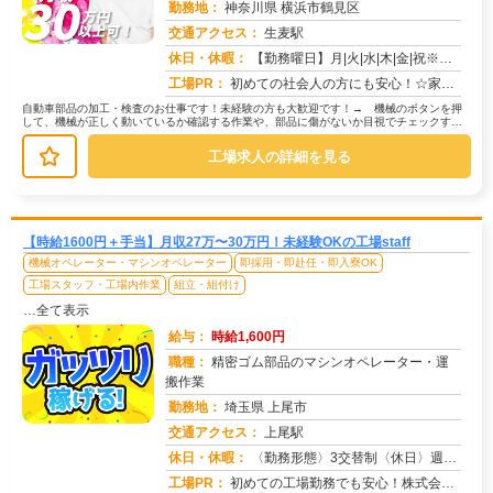
勤務地：
神奈川県 横浜市鶴見区
交通アクセス：
生麦駅
求人番号：50701
休日・休暇：
【勤務曜日】月|火|水|木|金|祝※配属部署によっては、4勤2休の可能性もあり。【休日・休暇】土・日（会社カレンダ...
工場PR：
初めての社会人の方にも安心！☆家具付き寮で初期費用0円！鞄一つでOK！→ すぐに生活を始められます。☆専属スタッフ...
自動車部品の加工・検査のお仕事です！未経験の方も大歓迎です！→ 機械のボタンを押
して、機械が正しく動いているか確認する作業や、部品に傷がないか目視でチェックする
作業が中心です。→ 具体的には… ...
工場求人の詳細を見る
【時給1600円＋手当】月収27万〜30万円！未経験OKの工場staff
機械オペレーター・マシンオペレーター
即採用・即赴任・即入寮OK
工場スタッフ・工場内作業
組立・組付け
…全て表示
給与：
時給1,600円
職種：
精密ゴム部品のマシンオペレーター・運
搬作業
勤務地：
埼玉県 上尾市
交通アクセス：
上尾駅
求人番号：51021
休日・休暇：
〈勤務形態〉3交替制〈休日〉週休2日制★ＧＷ★夏季休暇★冬季休暇★年末年始
工場PR：
初めての工場勤務でも安心！株式会社京栄センターでは、未経験者多数活躍中！→ 家具付き寮完備！鞄一つで入寮OK！ ...