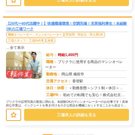
工場求人の詳細を見る
【20代〜40代活躍中！】快適職場環境！空調完備！充実福利厚生！未経験
OKの工場ワーク
機械オペレーター・マシンオペレーター
即採用・即赴任・即入寮OK
工場スタッフ・工場内作業
検査
…全て表示
給与：
時給1,400円
職種：
プリクラに使用する商品のマシンオペレ
ーター
勤務地：
岡山県 備前市
交通アクセス：
香登駅
求人番号：49707
休日・休暇：
＜勤務形態＞シフト制＜休日＞４勤４休をベースとして５勤３休など年間カレンダーに基づいた交替勤務形態
工場PR：
初めての転職でも安心！株式会社京栄センターで新しい一歩を踏み出してみませんか？充実のサポート体制で、不安を解消！→...
プリクラや証明写真の製造に関わる、未経験OKのマシンオペレーターのお仕事です！具体
的な作業は、インクシートを巻き付ける小さな部品を機械にセットすることから始まりま
す。→ 機械の操作はシンプルで、...
工場求人の詳細を見る