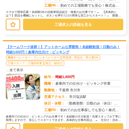
工場PR：
初めての工場勤務でも安心！株式会社京栄センターなら、専属スタッフが就業までしっかりサポート！→ 家具付き寮も完備！...
スマホで簡単応募！未経験OKの自動車部品組立・検査のお仕事です！→ 【具体的に
は？】部品を機械にセットし、ボタンを押すだけの簡単な加工からスタート！→ 顕微鏡
を使って、部品がきちんと加工されてい...
工場求人の詳細を見る
【チームワーク抜群！】アットホームな雰囲気！未経験歓迎！日勤のみ！
時給1400円！倉庫内仕分け・ピッキング
機械オペレーター・マシンオペレーター
即採用・即赴任・即入寮OK
工場スタッフ・工場内作業
組立・組付け
…全て表示
給与：
時給1,400円
職種：
倉庫内での仕分け・ピッキング作業
勤務地：
千葉県 市川市
交通アクセス：
市川塩浜駅
求人番号：50920
休日・休暇：
〈勤務形態〉日勤のみ〈休日〉シフト制★ＧＷ★夏季休暇★冬季休暇★年末年始
工場PR：
初めてのお仕事探しでも安心！株式会社京栄センターで新しい一歩を踏み出してみませんか？→未経験者多数活躍中！経験やス...
倉庫内での仕分け・ピッキングのお仕事です！未経験の方大歓迎！先輩スタッフが丁寧に
指導しますので、安心してスタートできます。具体的な仕事内容は、→ 仕分け：決めら
れたルールに従って、部品などを種類...