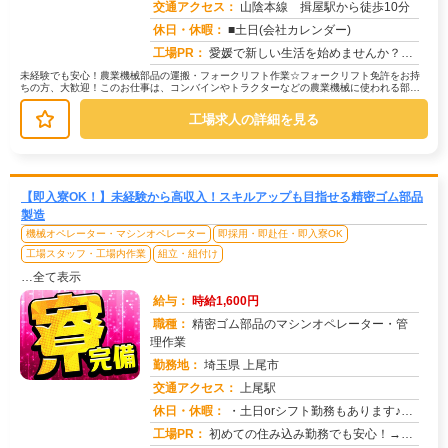
交通アクセス：
山陰本線 揖屋駅から徒歩10分
求人番号：51826
休日・休暇：
■土日(会社カレンダー)
工場PR：
愛媛で新しい生活を始めませんか？☆ すぐに住める寮完備！面倒な手続きは一切不要です。☆ 男女問わず活躍中！年齢や性...
未経験でも安心！農業機械部品の運搬・フォークリフト作業☆フォークリフト免許をお持
ちの方、大歓迎！このお仕事は、コンバインやトラクターなどの農業機械に使われる部品
の運搬が中心です。→ 具体的には、...
工場求人の詳細を見る
【即入寮OK！】未経験から高収入！スキルアップも目指せる精密ゴム部品
製造
機械オペレーター・マシンオペレーター
即採用・即赴任・即入寮OK
工場スタッフ・工場内作業
組立・組付け
…全て表示
給与：
時給1,600円
職種：
精密ゴム部品のマシンオペレーター・管
理作業
勤務地：
埼玉県 上尾市
交通アクセス：
上尾駅
求人番号：51024
休日・休暇：
・土日orシフト勤務もあります♪・長期休暇（GW・夏季・年末年始休暇あり）※会社カレンダーあり※祝日も平日と同様の...
工場PR：
初めての住み込み勤務でも安心！→家具付き寮が初期費用0円で利用可能！ お財布にも優しい環境です。→専属スタッフが...