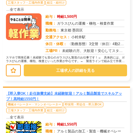
工場スタッフ・工場内作業
組立・組付け
…全て表示
給与：
時給1,500円
職種：
ガラスびんの運搬・梱包・検査作業
勤務地：
東京都 墨田区
交通アクセス：
小村井駅
求人番号：50710
休日・休暇：
〈勤務形態〉3交替〈休日〉4勤2休★ＧＷ★夏季休暇★冬季休暇★年末年始
工場PR：
未経験の方、大歓迎！安心してスタートできる環境です。→家具付き寮が初期費用0円で利用可能！ 敷金・礼金・鍵交換代・...
スマホで簡単応募！未経験でも安心のガラスびん製造のお仕事です！→ 具体的には、ガ
ラスびんの運搬、梱包、検査といった作業が中心です。→ 製造ラインで組み立て作業や
加工業務を行うスタッフも募集してい...
工場求人の詳細を見る
【即入寮OK！赴任旅費支給】未経験歓迎！アルミ製品製造でスキルアッ
プ！高時給1550円！
機械オペレーター・マシンオペレーター
即採用・即赴任・即入寮OK
工場スタッフ・工場内作業
組立・組付け
…全て表示
給与：
時給1,550円
職種：
アルミ製品の加工・製造・機械オペレー