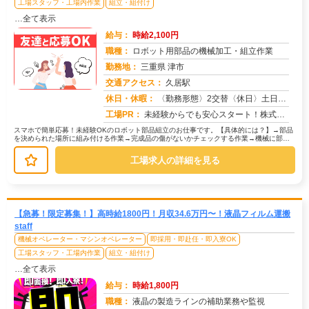
工場スタッフ・工場内作業
組立・組付け
…全て表示
給与：
時給2,100円
職種：
ロボット用部品の機械加工・組立作業
勤務地：
三重県 津市
交通アクセス：
久居駅
求人番号：50433
休日・休暇：
〈勤務形態〉2交替〈休日〉土日休み※職場カレンダーによる
工場PR：
未経験からでも安心スタート！株式会社京栄センターで新しい一歩を踏み出しませんか？→経験・学歴・スキルは一切不問です...
スマホで簡単応募！未経験OKのロボット部品組立のお仕事です。【具体的には？】→部品
を決められた場所に組み付ける作業→完成品の傷がないかチェックする作業→機械に部品
をセットしてボタンを押すだけの作...
工場求人の詳細を見る
【急募！限定募集！】高時給1800円！月収34.6万円〜！液晶フィルム運搬
staff
機械オペレーター・マシンオペレーター
即採用・即赴任・即入寮OK
工場スタッフ・工場内作業
組立・組付け
…全て表示
給与：
時給1,800円
職種：
液晶の製造ラインの補助業務や監視