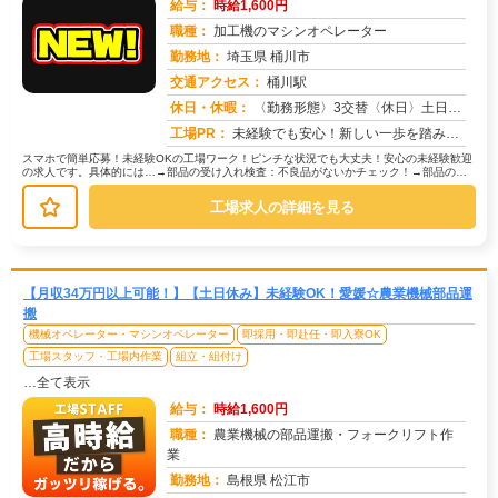
給与：
時給1,600円
職種：
加工機のマシンオペレーター
勤務地：
埼玉県 桶川市
交通アクセス：
桶川駅
求人番号：51028
休日・休暇：
〈勤務形態〉3交替〈休日〉土日休み※職場カレンダーによる
工場PR：
未経験でも安心！新しい一歩を踏み出せます。株式会社京栄センターでは、経験・学歴・スキルは一切問いません。未経験者や...
スマホで簡単応募！未経験OKの工場ワーク！ピンチな状況でも大丈夫！安心の未経験歓迎
の求人です。具体的には…→部品の受け入れ検査：不良品がないかチェック！→部品の運
搬：カートを使って指定場所へ移動...
工場求人の詳細を見る
【月収34万円以上可能！】【土日休み】未経験OK！愛媛☆農業機械部品運
搬
機械オペレーター・マシンオペレーター
即採用・即赴任・即入寮OK
工場スタッフ・工場内作業
組立・組付け
…全て表示
給与：
時給1,600円
職種：
農業機械の部品運搬・フォークリフト作
業
勤務地：
島根県 松江市