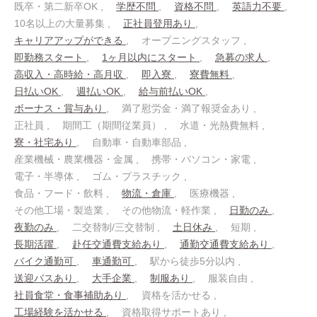
既卒・第二新卒OK
学歴不問
資格不問
英語力不要
10名以上の大量募集
正社員登用あり
キャリアアップができる
オープニングスタッフ
即勤務スタート
1ヶ月以内にスタート
急募の求人
高収入・高時給・高月収
即入寮
寮費無料
日払いOK
週払いOK
給与前払いOK
ボーナス・賞与あり
満了慰労金・満了報奨金あり
正社員
期間工（期間従業員）
水道・光熱費無料
寮・社宅あり
自動車・自動車部品
産業機械・農業機器・金属
携帯・パソコン・家電
電子・半導体
ゴム・プラスチック
食品・フード・飲料
物流・倉庫
医療機器
その他工場・製造業
その他物流・軽作業
日勤のみ
夜勤のみ
二交替制/三交替制
土日休み
短期
長期活躍
赴任交通費支給あり
通勤交通費支給あり
バイク通勤可
車通勤可
駅から徒歩5分以内
送迎バスあり
大手企業
制服あり
服装自由
社員食堂・食事補助あり
資格を活かせる
工場経験を活かせる
資格取得サポートあり