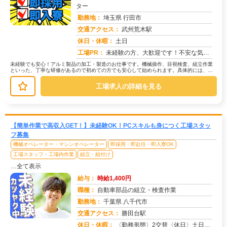
ター
勤務地：
埼玉県 行田市
交通アクセス：
武州荒木駅
求人番号：51045
休日・休暇：
土日
工場PR：
未経験の方、大歓迎です！不安な気持ち、よく分かります。でも大丈夫！→全国各地の仕事から、あなたにピッタリのお仕事を...
未経験でも安心！アルミ製品の加工・製造のお仕事です。機械操作、目視検査、組立作業
といった、丁寧な研修があるので初めての方でも安心して始められます。具体的には、機
械を使ってアルミ製品を加工したり、...
工場求人の詳細を見る
【簡単作業で高収入GET！】未経験OK！PCスキルも身につく工場スタッ
フ募集
機械オペレーター・マシンオペレーター
即採用・即赴任・即入寮OK
工場スタッフ・工場内作業
組立・組付け
…全て表示
給与：
時給1,400円
職種：
自動車部品の組立・検査作業
勤務地：
千葉県 八千代市
交通アクセス：
勝田台駅
求人番号：50935
休日・休暇：
〈勤務形態〉2交替〈休日〉土日祝★ＧＷ★夏季休暇★冬季休暇★年末年始