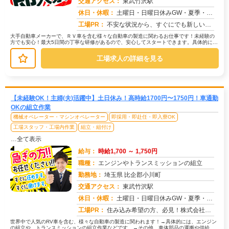
交通アクセス：
東武竹沢駅
求人番号：51076
休日・休暇：
土曜日・日曜日休みGW・夏季・年末年始休暇あり
工場PR：
不安な状況から、すぐにでも新しい生活を始めたいあなたへ。株式会社京栄センターでは、応募から最短翌日勤務開始が可能で...
大手自動車メーカーで、ＲＶ車を含む様々な自動車の製造に関わるお仕事です！未経験の
方でも安心！最大5日間の丁寧な研修があるので、安心してスタートできます。具体的に
は、車体組み立て部品の運搬や供給が...
工場求人の詳細を見る
【未経験OK！主婦(夫)活躍中】土日休み！高時給1700円〜1750円！車通勤
OKの組立作業
機械オペレーター・マシンオペレーター
即採用・即赴任・即入寮OK
工場スタッフ・工場内作業
組立・組付け
…全て表示
給与：
時給1,700 ～ 1,750円
職種：
エンジンやトランスミッションの組立
勤務地：
埼玉県 比企郡小川町
交通アクセス：
東武竹沢駅
求人番号：51050
休日・休暇：
土曜日・日曜日休みGW・夏季・年末年始休暇あり
工場PR：
住み込み希望の方、必見！株式会社京栄センターでは、2000人以上の紹介実績があります。→全国2500件以上の格安寮...
世界中で人気のRV車を含む、様々な自動車の製造に関われます！→具体的には、エンジン
の組立や、トランスミッションの組立作業などです。→その他、車体部品の運搬や供給、