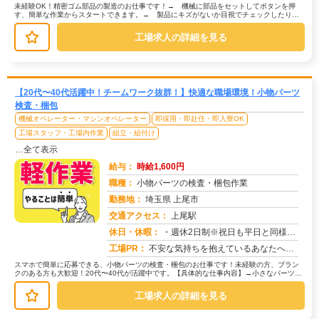
未経験OK！精密ゴム部品の製造のお仕事です！→ 機械に部品をセットしてボタンを押
す、簡単な作業からスタートできます。→ 製品にキズがないか目視でチェックしたり、
部品を決められた場所に置いたりする...
工場求人の詳細を見る
【20代〜40代活躍中！チームワーク抜群！】快適な職場環境！小物パーツ
検査・梱包
機械オペレーター・マシンオペレーター
即採用・即赴任・即入寮OK
工場スタッフ・工場内作業
組立・組付け
…全て表示
給与：
時給1,600円
職種：
小物パーツの検査・梱包作業
勤務地：
埼玉県 上尾市
交通アクセス：
上尾駅
求人番号：51023
休日・休暇：
・週休2日制※祝日も平日と同様出勤日
工場PR：
不安な気持ちを抱えているあなたへ。株式会社京栄センターでは、未経験の方でも安心してスタートできる環境を整えています...
スマホで簡単に応募できる、小物パーツの検査・梱包のお仕事です！未経験の方、ブラン
クのある方も大歓迎！20代〜40代が活躍中です。【具体的な仕事内容】→小さなパーツを
目で見てチェックします。→不良...
工場求人の詳細を見る