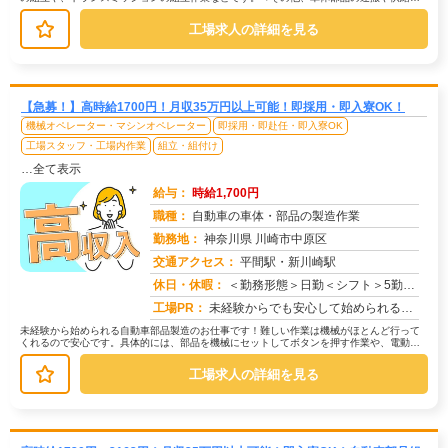
機械操作、完成品の検査など、あな...
工場求人の詳細を見る
【急募！】高時給1700円！月収35万円以上可能！即採用・即入寮OK！
機械オペレーター・マシンオペレーター
即採用・即赴任・即入寮OK
工場スタッフ・工場内作業
組立・組付け
…全て表示
給与：
時給1,700円
職種：
自動車の車体・部品の製造作業
勤務地：
神奈川県 川崎市中原区
交通アクセス：
平間駅・新川崎駅
求人番号：50769
休日・休暇：
＜勤務形態＞日勤＜シフト＞5勤２休＜休日＞土日長期休暇GW 夏季 年末年始
工場PR：
未経験からでも安心して始められるお仕事です！→ 経験・学歴・スキルは一切不問です！未経験で活躍している方が多数いま...
未経験から始められる自動車部品製造のお仕事です！難しい作業は機械がほとんど行って
くれるので安心です。具体的には、部品を機械にセットしてボタンを押す作業や、電動ド
ライバーを使って部品を組み付ける作...
工場求人の詳細を見る