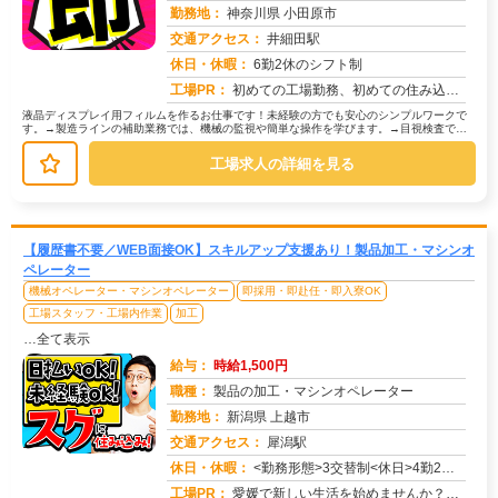
勤務地：
神奈川県 小田原市
交通アクセス：
井細田駅
求人番号：51067
休日・休暇：
6勤2休のシフト制
工場PR：
初めての工場勤務、初めての住み込み…不安は尽きないですよね。でも大丈夫！株式会社京栄センターなら、あなたをしっかり...
液晶ディスプレイ用フィルムを作るお仕事です！未経験の方でも安心のシンプルワークで
す。→製造ラインの補助業務では、機械の監視や簡単な操作を学びます。→目視検査で
は、製品に傷や汚れがないか確認します...
工場求人の詳細を見る
【履歴書不要／WEB面接OK】スキルアップ支援あり！製品加工・マシンオ
ペレーター
機械オペレーター・マシンオペレーター
即採用・即赴任・即入寮OK
工場スタッフ・工場内作業
加工
…全て表示
給与：
時給1,500円
職種：
製品の加工・マシンオペレーター
勤務地：
新潟県 上越市
交通アクセス：
犀潟駅
求人番号：50653
休日・休暇：
<勤務形態>3交替制<休日>4勤2休★ＧＷ★夏季休暇★冬季休暇★年末年始
工場PR：
愛媛で新しい生活を始めませんか？→すぐに住める寮完備！初期費用は一切かかりません！敷金礼金、鍵交換代、仲介手数料、...