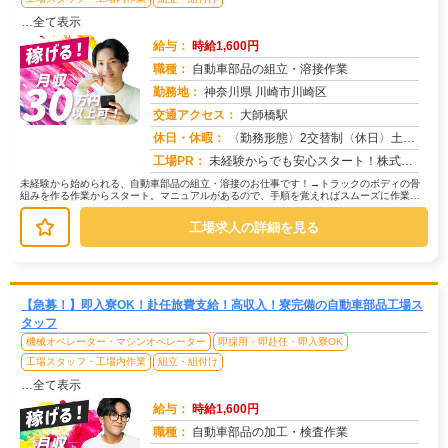
…全て表示
給与：
時給1,600円
職種：
自動車部品の組立・溶接作業
勤務地：
神奈川県 川崎市川崎区
交通アクセス：
大師橋駅
求人番号：50699
休日・休暇：
〈勤務形態〉2交替制〈休日〉土日(週休２日制)★ＧＷ★夏季休暇★冬季休暇★年末年始
工場PR：
未経験からでも安心スタート！株式会社京栄センターで新しい一歩を踏み出してみませんか？→ 経験や資格は一切不問です！...
未経験から始められる、自動車部品の組立・溶接のお仕事です！→トラックのボディの骨
組みを作る作業からスタート。マニュアルがあるので、手順を覚えればスムーズに作業で
きます。→次に、トラックのアクスル...
工場求人の詳細を見る
【急募！】即入寮OK！赴任旅費支給！高収入！寮完備の自動車部品工場ス
タッフ
機械オペレーター・マシンオペレーター
即採用・即赴任・即入寮OK
工場スタッフ・工場内作業
組立・組付け
…全て表示
給与：
時給1,600円
職種：
自動車部品の加工・検査作業