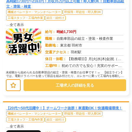
高時給1730円〜2163円！月収35万円以上可能！即入寮OK！自動車部品組
立・塗装・検査
機械オペレーター・マシンオペレーター
即採用・即赴任・即入寮OK
工場スタッフ・工場内作業
組立・組付け
…全て表示
給与：
時給1,730円
職種：
自動車部品の組立・塗装・検査作業
勤務地：
東京都 羽村市
交通アクセス：
羽村駅
求人番号：50754
休日・休暇：
【勤務曜日】月|火|水|木|金|祝（工場カレンダーに準ずる）【休日・休暇】土日休み（GW休暇・夏季休暇・年末年始休...
工場PR：
初めての方でも安心！充実のサポート体制で新しい一歩を踏み出せます。→寮費無料の住み込みOK！初期費用0円で、すぐに...
未経験から始められる自動車部品の組立・塗装・検査のお仕事です！→ 【組立ライン】
では、電動ドライバーを使って部品を組み付けたり、エレカーに乗って工場内を移動して
部品を供給する作業があります。→ ...
工場求人の詳細を見る
【20代〜50代活躍中！】チームワーク抜群！車通勤OK！快適職場環境！
機械オペレーター・マシンオペレーター
即採用・即赴任・即入寮OK
工場スタッフ・工場内作業
組立・組付け
…全て表示