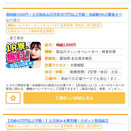
高時給1550円！土日祝休み◎月収30万円以上可能！未経験OKの製造オペ
レーター
機械オペレーター・マシンオペレーター
即採用・即赴任・即入寮OK
工場スタッフ・工場内作業
検査
…全て表示
給与：
時給1,550円
職種：
製品のマシンオペレーター・検査作業
勤務地：
愛知県 名古屋市東区
交通アクセス：
大曽根駅
求人番号：50118
休日・休暇：
〈勤務形態〉2交替〈休日〉土日祝★ＧＷ★夏季休暇★冬季休暇★年末年始
工場PR：
初めての工場ワークでも安心！すぐに生活を始められる環境が整っています！→ 家具付き寮は初期費用0円！敷金・礼金、鍵...
スマホで簡単応募！未経験OKの製造のお仕事です！【具体的には？】→サーボモーターの
製造に関わる、機械オペレーターとして活躍できます！→製品の組立、検査、ピッキン
グ、運搬など、複数の工程があります...
工場求人の詳細を見る
【月給43万円以上可能！】土日休み＆寮完備！ロボット部品組立
機械オペレーター・マシンオペレーター
即採用・即赴任・即入寮OK