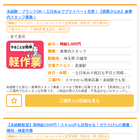
未経験・ブランクOK！土日休みでプライベート充実！【残業少なめ】倉庫
内スタッフ募集！
機械オペレーター・マシンオペレーター
即採用・即赴任・即入寮OK
工場スタッフ・工場内作業
組立・組付け
…全て表示
給与：
時給1,400円
職種：
倉庫内スタッフ
勤務地：
埼玉県 川越市
交通アクセス：
若葉駅
求人番号：50991
休日・休暇：
・土日休み※祝日も平日と同様の扱いで出勤日
工場PR：
スマホから簡単応募！未経験でも安心の京栄センター不安なあなたを徹底サポート！→ お金、住まい、履歴書…心配事は全...
未経験でも安心！倉庫内スタッフ募集！スマホで簡単に応募できます！【具体的には？】
→工場内でのカンタンな作業です。→部品の受け入れ検査：不良品がないかチェックしま
す。→部品の運搬：カートを使って指...
工場求人の詳細を見る
【未経験歓迎】高時給1500円！スキルUPも目指せる！ガラスびんの運搬・
梱包・検査作業
機械オペレーター・マシンオペレーター
即採用・即赴任・即入寮OK