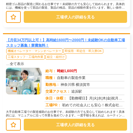
精密ゴム部品の製造に関わるお仕事です！未経験の方でも安心して始められます。具体的
には、機械を使って部品の製造、製品の検品、部品の移動作業を行います。難しい操作は
一切ありません。→機械の操作方法な...
工場求人の詳細を見る
【月収34万円以上可！】高時給1600円〜2000円！未経験OKの自動車工場
スタッフ募集！寮費無料！
機械オペレーター・マシンオペレーター
即採用・即赴任・即入寮OK
工場スタッフ・工場内作業
組立・組付け
…全て表示
給与：
時給1,600円
職種：
自動車の製造作業
勤務地：
神奈川県 横須賀市
交通アクセス：
追浜駅
求人番号：50704
休日・休暇：
【勤務曜日】月|火|水|木|金|祝月火水木金(会社カレンダーに準ずる)【休日・休暇】土日（GW・夏季・年末年始休暇...
工場PR：
初めての社会人にも安心！株式会社京栄センターで新しい一歩を踏み出してみませんか？→ 初期費用0円の家具付き寮完備！...
大手自動車工場での製造補助のお仕事です。未経験の方でも安心して始められます！具体
的には、マニュアルに沿って作業を進めていきます。一度手順を覚えれば、ルーティンワ
ークになりますので、安心して業務に...
工場求人の詳細を見る