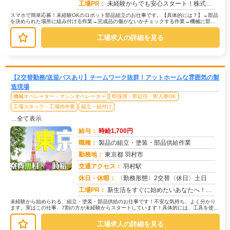
工場PR：
未経験からでも安心スタート！株式会社京栄センターで新しい一歩を踏み出しませんか？→経験・学歴・スキルは一切不問です...
スマホで簡単応募！未経験OKのロボット部品組立のお仕事です。【具体的には？】→部品
を決められた場所に組み付ける作業→完成品の傷がないかチェックする作業→機械に部品
をセットしてボタンを押すだけの作...
工場求人の詳細を見る
【2交替勤務/送迎バスあり】チームワーク抜群！アットホームな雰囲気の製
造現場
機械オペレーター・マシンオペレーター
即採用・即赴任・即入寮OK
工場スタッフ・工場内作業
組立・組付け
…全て表示
給与：
時給1,700円
職種：
製品の組立・塗装・部品供給作業
勤務地：
東京都 羽村市
交通アクセス：
羽村駅
求人番号：50760
休日・休暇：
〈勤務形態〉2交替〈休日〉土日
工場PR：
新生活をすぐに始めたいあなたへ！株式会社京栄センターでは、未経験者も安心してスタートできる環境が整っています。→最...
未経験から始められる、組立・塗装・部品供給のお仕事です！不安な気持ち、よく分かり
ます。実はこの仕事、7割の方が未経験からスタートしています！具体的には、工具を使っ
て部品を組み立てたり、塗装機械を...
工場求人の詳細を見る