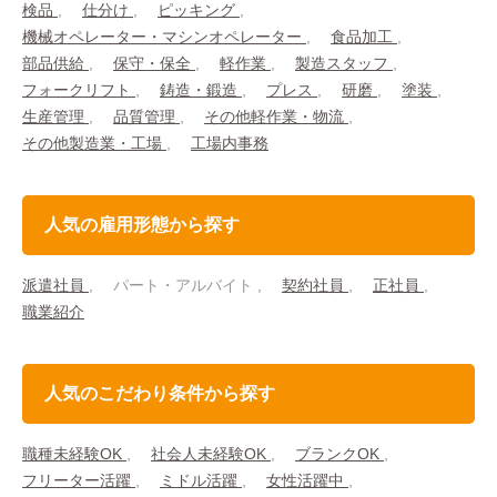
検品
仕分け
ピッキング
機械オペレーター・マシンオペレーター
食品加工
部品供給
保守・保全
軽作業
製造スタッフ
フォークリフト
鋳造・鍛造
プレス
研磨
塗装
生産管理
品質管理
その他軽作業・物流
その他製造業・工場
工場内事務
人気の雇用形態から探す
派遣社員
パート・アルバイト
契約社員
正社員
職業紹介
人気のこだわり条件から探す
職種未経験OK
社会人未経験OK
ブランクOK
フリーター活躍
ミドル活躍
女性活躍中