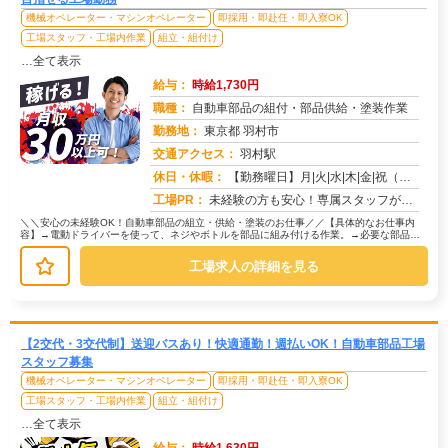
機械オペレーター・マシンオペレーター
即採用・即赴任・即入寮OK
工場スタッフ・工場内作業
組立・組付け
…全て表示
給与：
時給1,730円
職種：
自動車部品の組付・部品供給・塗装作業
勤務地：
東京都 羽村市
交通アクセス：
羽村駅
求人番号：50698
休日・休暇：
【勤務曜日】月|火|水|木|金|祝（工場カレンダーに準ずる）【休日・休暇】土日休み（GW休暇・夏季休暇・年末年始休...
工場PR：
未経験の方も安心！専属スタッフが就業まで徹底サポート！初めての工場勤務や住込み勤務でも大丈夫！→ 担当スタッフが丁...
＼＼安心の未経験OK！自動車部品の組立・供給・塗装のお仕事／／【具体的なお仕事内
容】→電動ドライバーを使って、ネジやボトルを部品に組み付ける作業。→必要な部品を
運ぶ、シンプルで負担の少ない作業。...
工場求人の詳細を見る
【2交代・3交代制】送迎バスあり！快適通勤！週払いOK！自動車部品工場
スタッフ募集
機械オペレーター・マシンオペレーター
即採用・即赴任・即入寮OK
工場スタッフ・工場内作業
組立・組付け
…全て表示