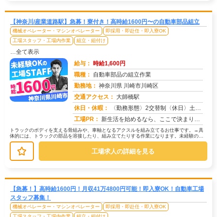
【神奈川/産業道路駅】急募！寮付き！高時給1600円〜の自動車部品組立
機械オペレーター・マシンオペレーター
即採用・即赴任・即入寮OK
工場スタッフ・工場内作業
組立・組付け
…全て表示
給与：
時給1,600円
職種：
自動車部品の組立作業
勤務地：
神奈川県 川崎市川崎区
交通アクセス：
大師橋駅
求人番号：50761
休日・休暇：
〈勤務形態〉2交替制〈休日〉土日(週休２日制)★ＧＷ★夏季休暇★冬季休暇★年末年始
工場PR：
新生活を始めるなら、ここで決まり！→初期費用0円の家具付き個室寮をご用意！テレビ、エアコン、冷蔵庫など生活に必要な...
トラックのボディを支える骨組みや、車軸となるアクスルを組み立てるお仕事です。→具
体的には、トラックの部品を溶接したり、組み立てたりする作業になります。未経験の方
でも安心して始められるよう、研修制...
工場求人の詳細を見る
【急募！】高時給1600円！月収41万4800円可能！即入寮OK！自動車工場
スタッフ募集！
機械オペレーター・マシンオペレーター
即採用・即赴任・即入寮OK
工場スタッフ・工場内作業
組立・組付け