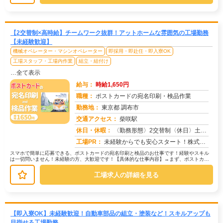
【2交替制×高時給】チームワーク抜群！アットホームな雰囲気の工場勤務
【未経験歓迎】
機械オペレーター・マシンオペレーター
即採用・即赴任・即入寮OK
工場スタッフ・工場内作業
組立・組付け
…全て表示
給与：
時給1,650円
職種：
ポストカードの宛名印刷・検品作業
勤務地：
東京都 調布市
交通アクセス：
柴咲駅
求人番号：50724
休日・休暇：
〈勤務形態〉2交替制〈休日〉土日★ＧＷ★夏季休暇★冬季休暇★年末年始
工場PR：
未経験からでも安心スタート！株式会社京栄センターで新しい一歩を踏み出してみませんか？→ 応募から最短翌日勤務開始！...
スマホで簡単に応募できる、ポストカードの宛名印刷と検品のお仕事です！経験やスキル
は一切問いません！未経験の方、大歓迎です！【具体的な仕事内容】→まず、ポストカー
ドに宛名情報を印刷します。→次に、...
工場求人の詳細を見る
【即入寮OK】未経験歓迎！自動車部品の組立・塗装など！スキルアップも
目指せる工場勤務