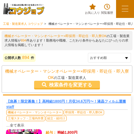
お気に入り
閲覧履歴
工場・製造業求人 コウジョブ
機械オペレーター・マシンオペレーター×即採用・即赴任・即入
機械オペレーター・マシンオペレーター×即採用・即赴任・即入寮OK
の工場・製造業
求人情報が
894
件あります！勤務地や職種、こだわり条件からあなたにぴったりの求
人情報を掲載しています！
894
公開求人数
件
機械オペレーター・マシンオペレーター×即採用・即赴任・即入寮
OK
の工場・製造業求人
検索条件を変更する
【急募！限定募集！】高時給1800円！月収34.6万円〜！液晶フィルム運搬
staff
機械オペレーター・マシンオペレーター
即採用・即赴任・即入寮OK
工場スタッフ・工場内作業
組立・組付け
…全て表示
給与：
時給1,800円