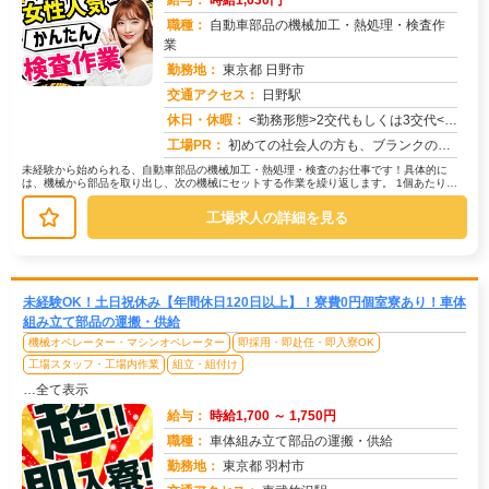
給与：
時給1,630円
職種：
自動車部品の機械加工・熱処理・検査作
業
勤務地：
東京都 日野市
交通アクセス：
日野駅
求人番号：50736
休日・休暇：
<勤務形態>2交代もしくは3交代<休日>土日またはシフト制
工場PR：
初めての社会人の方も、ブランクのある方も安心！株式会社京栄センターで、新しい一歩を踏み出してみませんか？→充実のサ...
未経験から始められる、自動車部品の機械加工・熱処理・検査のお仕事です！具体的に
は、機械から部品を取り出し、次の機械にセットする作業を繰り返します。 1個あたり約
30秒の作業で、1時間に2000...
工場求人の詳細を見る
未経験OK！土日祝休み【年間休日120日以上】！寮費0円個室寮あり！車体
組み立て部品の運搬・供給
機械オペレーター・マシンオペレーター
即採用・即赴任・即入寮OK
工場スタッフ・工場内作業
組立・組付け
…全て表示
給与：
時給1,700 ～ 1,750円
職種：
車体組み立て部品の運搬・供給
勤務地：
東京都 羽村市