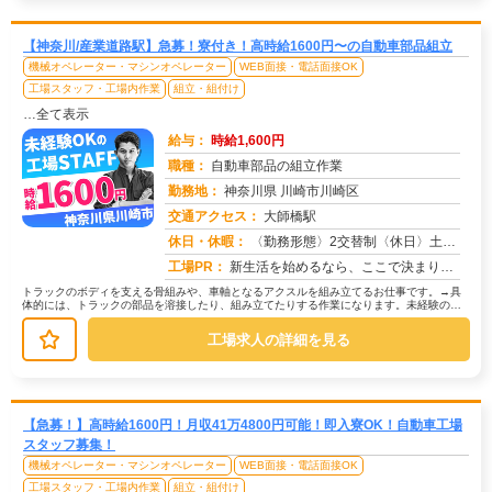
【神奈川/産業道路駅】急募！寮付き！高時給1600円〜の自動車部品組立
機械オペレーター・マシンオペレーター
WEB面接・電話面接OK
工場スタッフ・工場内作業
組立・組付け
…全て表示
給与：
時給1,600円
職種：
自動車部品の組立作業
勤務地：
神奈川県 川崎市川崎区
交通アクセス：
大師橋駅
求人番号：50761
休日・休暇：
〈勤務形態〉2交替制〈休日〉土日(週休２日制)★ＧＷ★夏季休暇★冬季休暇★年末年始
工場PR：
新生活を始めるなら、ここで決まり！→初期費用0円の家具付き個室寮をご用意！テレビ、エアコン、冷蔵庫など生活に必要な...
トラックのボディを支える骨組みや、車軸となるアクスルを組み立てるお仕事です。→具
体的には、トラックの部品を溶接したり、組み立てたりする作業になります。未経験の方
でも安心して始められるよう、研修制...
工場求人の詳細を見る
【急募！】高時給1600円！月収41万4800円可能！即入寮OK！自動車工場
スタッフ募集！
機械オペレーター・マシンオペレーター
WEB面接・電話面接OK
工場スタッフ・工場内作業
組立・組付け