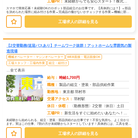
工場PR：
未経験からでも安心スタート！株式会社京栄センターで新しい一歩を踏み出しませんか？→経験・学歴・スキルは一切不問です...
スマホで簡単応募！未経験OKのロボット部品組立のお仕事です。【具体的には？】→部品
を決められた場所に組み付ける作業→完成品の傷がないかチェックする作業→機械に部品
をセットしてボタンを押すだけの作...
工場求人の詳細を見る
【2交替勤務/送迎バスあり】チームワーク抜群！アットホームな雰囲気の製
造現場
機械オペレーター・マシンオペレーター
WEB面接・電話面接OK
工場スタッフ・工場内作業
組立・組付け
…全て表示
給与：
時給1,700円
職種：
製品の組立・塗装・部品供給作業
勤務地：
東京都 羽村市
交通アクセス：
羽村駅
求人番号：50760
休日・休暇：
〈勤務形態〉2交替〈休日〉土日
工場PR：
新生活をすぐに始めたいあなたへ！株式会社京栄センターでは、未経験者も安心してスタートできる環境が整っています。→最...
未経験から始められる、組立・塗装・部品供給のお仕事です！不安な気持ち、よく分かり
ます。実はこの仕事、7割の方が未経験からスタートしています！具体的には、工具を使っ
て部品を組み立てたり、塗装機械を...
工場求人の詳細を見る