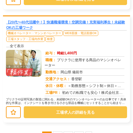
【20代〜40代活躍中！】快適職場環境！空調完備！充実福利厚生！未経験
OKの工場ワーク
機械オペレーター・マシンオペレーター
WEB面接・電話面接OK
工場スタッフ・工場内作業
検査
…全て表示
給与：
時給1,400円
職種：
プリクラに使用する商品のマシンオペレ
ーター
勤務地：
岡山県 備前市
交通アクセス：
香登駅
求人番号：49707
休日・休暇：
＜勤務形態＞シフト制＜休日＞４勤４休をベースとして５勤３休など年間カレンダーに基づいた交替勤務形態
工場PR：
初めての転職でも安心！株式会社京栄センターで新しい一歩を踏み出してみませんか？充実のサポート体制で、不安を解消！→...
プリクラや証明写真の製造に関わる、未経験OKのマシンオペレーターのお仕事です！具体
的な作業は、インクシートを巻き付ける小さな部品を機械にセットすることから始まりま
す。→ 機械の操作はシンプルで、...
工場求人の詳細を見る