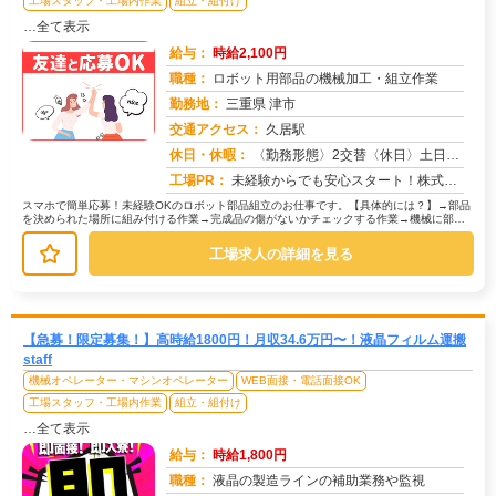
工場スタッフ・工場内作業
組立・組付け
…全て表示
給与：
時給2,100円
職種：
ロボット用部品の機械加工・組立作業
勤務地：
三重県 津市
交通アクセス：
久居駅
求人番号：50433
休日・休暇：
〈勤務形態〉2交替〈休日〉土日休み※職場カレンダーによる
工場PR：
未経験からでも安心スタート！株式会社京栄センターで新しい一歩を踏み出しませんか？→経験・学歴・スキルは一切不問です...
スマホで簡単応募！未経験OKのロボット部品組立のお仕事です。【具体的には？】→部品
を決められた場所に組み付ける作業→完成品の傷がないかチェックする作業→機械に部品
をセットしてボタンを押すだけの作...
工場求人の詳細を見る
【急募！限定募集！】高時給1800円！月収34.6万円〜！液晶フィルム運搬
staff
機械オペレーター・マシンオペレーター
WEB面接・電話面接OK
工場スタッフ・工場内作業
組立・組付け
…全て表示
給与：
時給1,800円
職種：
液晶の製造ラインの補助業務や監視