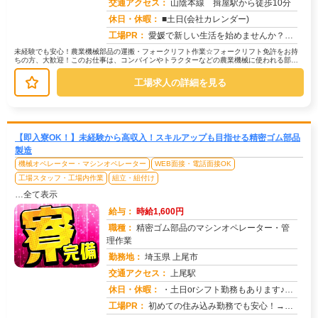
交通アクセス：
山陰本線 揖屋駅から徒歩10分
求人番号：51826
休日・休暇：
■土日(会社カレンダー)
工場PR：
愛媛で新しい生活を始めませんか？☆ すぐに住める寮完備！面倒な手続きは一切不要です。☆ 男女問わず活躍中！年齢や性...
未経験でも安心！農業機械部品の運搬・フォークリフト作業☆フォークリフト免許をお持
ちの方、大歓迎！このお仕事は、コンバインやトラクターなどの農業機械に使われる部品
の運搬が中心です。→ 具体的には、...
工場求人の詳細を見る
【即入寮OK！】未経験から高収入！スキルアップも目指せる精密ゴム部品
製造
機械オペレーター・マシンオペレーター
WEB面接・電話面接OK
工場スタッフ・工場内作業
組立・組付け
…全て表示
給与：
時給1,600円
職種：
精密ゴム部品のマシンオペレーター・管
理作業
勤務地：
埼玉県 上尾市
交通アクセス：
上尾駅
求人番号：51024
休日・休暇：
・土日orシフト勤務もあります♪・長期休暇（GW・夏季・年末年始休暇あり）※会社カレンダーあり※祝日も平日と同様の...
工場PR：
初めての住み込み勤務でも安心！→家具付き寮が初期費用0円で利用可能！ お財布にも優しい環境です。→専属スタッフが...