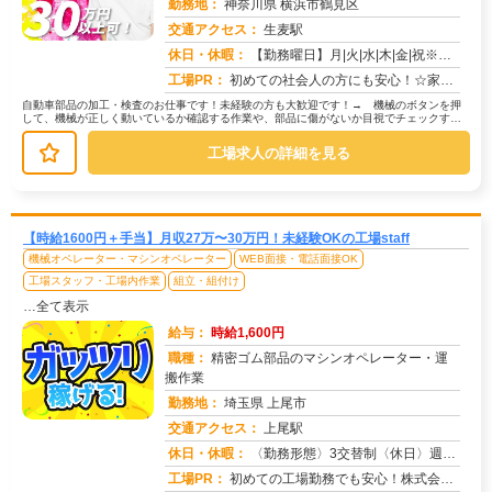
勤務地：
神奈川県 横浜市鶴見区
交通アクセス：
生麦駅
求人番号：50701
休日・休暇：
【勤務曜日】月|火|水|木|金|祝※配属部署によっては、4勤2休の可能性もあり。【休日・休暇】土・日（会社カレンダ...
工場PR：
初めての社会人の方にも安心！☆家具付き寮で初期費用0円！鞄一つでOK！→ すぐに生活を始められます。☆専属スタッフ...
自動車部品の加工・検査のお仕事です！未経験の方も大歓迎です！→ 機械のボタンを押
して、機械が正しく動いているか確認する作業や、部品に傷がないか目視でチェックする
作業が中心です。→ 具体的には… ...
工場求人の詳細を見る
【時給1600円＋手当】月収27万〜30万円！未経験OKの工場staff
機械オペレーター・マシンオペレーター
WEB面接・電話面接OK
工場スタッフ・工場内作業
組立・組付け
…全て表示
給与：
時給1,600円
職種：
精密ゴム部品のマシンオペレーター・運
搬作業
勤務地：
埼玉県 上尾市
交通アクセス：
上尾駅
求人番号：51021
休日・休暇：
〈勤務形態〉3交替制〈休日〉週休2日制★ＧＷ★夏季休暇★冬季休暇★年末年始
工場PR：
初めての工場勤務でも安心！株式会社京栄センターでは、未経験者多数活躍中！→ 家具付き寮完備！鞄一つで入寮OK！ ...