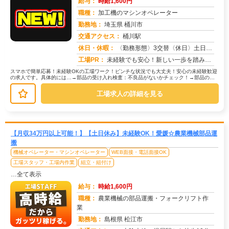
給与：
時給1,600円
職種：
加工機のマシンオペレーター
勤務地：
埼玉県 桶川市
交通アクセス：
桶川駅
求人番号：51028
休日・休暇：
〈勤務形態〉3交替〈休日〉土日休み※職場カレンダーによる
工場PR：
未経験でも安心！新しい一歩を踏み出せます。株式会社京栄センターでは、経験・学歴・スキルは一切問いません。未経験者や...
スマホで簡単応募！未経験OKの工場ワーク！ピンチな状況でも大丈夫！安心の未経験歓迎
の求人です。具体的には…→部品の受け入れ検査：不良品がないかチェック！→部品の運
搬：カートを使って指定場所へ移動...
工場求人の詳細を見る
【月収34万円以上可能！】【土日休み】未経験OK！愛媛☆農業機械部品運
搬
機械オペレーター・マシンオペレーター
WEB面接・電話面接OK
工場スタッフ・工場内作業
組立・組付け
…全て表示
給与：
時給1,600円
職種：
農業機械の部品運搬・フォークリフト作
業
勤務地：
島根県 松江市