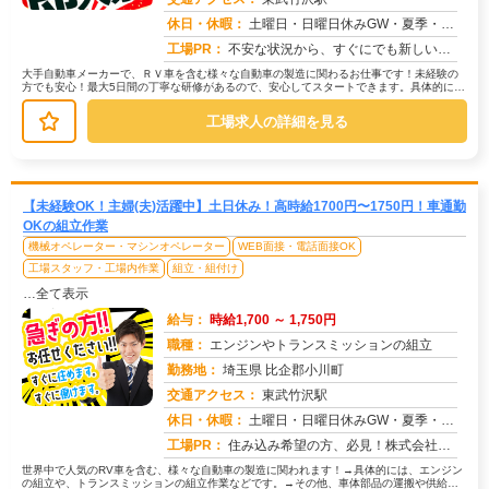
求人番号：51076
休日・休暇：
土曜日・日曜日休みGW・夏季・年末年始休暇あり
工場PR：
不安な状況から、すぐにでも新しい生活を始めたいあなたへ。株式会社京栄センターでは、応募から最短翌日勤務開始が可能で...
大手自動車メーカーで、ＲＶ車を含む様々な自動車の製造に関わるお仕事です！未経験の
方でも安心！最大5日間の丁寧な研修があるので、安心してスタートできます。具体的に
は、車体組み立て部品の運搬や供給が...
工場求人の詳細を見る
【未経験OK！主婦(夫)活躍中】土日休み！高時給1700円〜1750円！車通勤
OKの組立作業
機械オペレーター・マシンオペレーター
WEB面接・電話面接OK
工場スタッフ・工場内作業
組立・組付け
…全て表示
給与：
時給1,700 ～ 1,750円
職種：
エンジンやトランスミッションの組立
勤務地：
埼玉県 比企郡小川町
交通アクセス：
東武竹沢駅
求人番号：51050
休日・休暇：
土曜日・日曜日休みGW・夏季・年末年始休暇あり
工場PR：
住み込み希望の方、必見！株式会社京栄センターでは、2000人以上の紹介実績があります。→全国2500件以上の格安寮...
世界中で人気のRV車を含む、様々な自動車の製造に関われます！→具体的には、エンジン
の組立や、トランスミッションの組立作業などです。→その他、車体部品の運搬や供給、