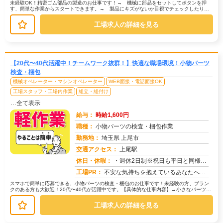
未経験OK！精密ゴム部品の製造のお仕事です！→ 機械に部品をセットしてボタンを押
す、簡単な作業からスタートできます。→ 製品にキズがないか目視でチェックしたり、
部品を決められた場所に置いたりする...
工場求人の詳細を見る
【20代〜40代活躍中！チームワーク抜群！】快適な職場環境！小物パーツ
検査・梱包
機械オペレーター・マシンオペレーター
WEB面接・電話面接OK
工場スタッフ・工場内作業
組立・組付け
…全て表示
給与：
時給1,600円
職種：
小物パーツの検査・梱包作業
勤務地：
埼玉県 上尾市
交通アクセス：
上尾駅
求人番号：51023
休日・休暇：
・週休2日制※祝日も平日と同様出勤日
工場PR：
不安な気持ちを抱えているあなたへ。株式会社京栄センターでは、未経験の方でも安心してスタートできる環境を整えています...
スマホで簡単に応募できる、小物パーツの検査・梱包のお仕事です！未経験の方、ブラン
クのある方も大歓迎！20代〜40代が活躍中です。【具体的な仕事内容】→小さなパーツを
目で見てチェックします。→不良...
工場求人の詳細を見る