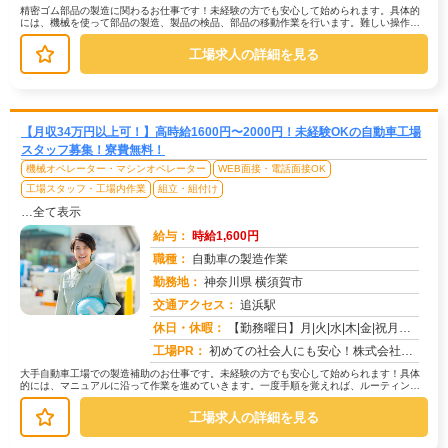
精密ゴム部品の製造に関わるお仕事です！未経験の方でも安心して始められます。具体的
には、機械を使って部品の製造、製品の検品、部品の移動作業を行います。難しい操作は
一切ありません。→機械の操作方法な...
工場求人の詳細を見る
【月収34万円以上可！】高時給1600円〜2000円！未経験OKの自動車工場
スタッフ募集！寮費無料！
機械オペレーター・マシンオペレーター
WEB面接・電話面接OK
工場スタッフ・工場内作業
組立・組付け
…全て表示
給与：
時給1,600円
職種：
自動車の製造作業
勤務地：
神奈川県 横須賀市
交通アクセス：
追浜駅
求人番号：50704
休日・休暇：
【勤務曜日】月|火|水|木|金|祝月火水木金(会社カレンダーに準ずる)【休日・休暇】土日（GW・夏季・年末年始休暇...
工場PR：
初めての社会人にも安心！株式会社京栄センターで新しい一歩を踏み出してみませんか？→ 初期費用0円の家具付き寮完備！...
大手自動車工場での製造補助のお仕事です。未経験の方でも安心して始められます！具体
的には、マニュアルに沿って作業を進めていきます。一度手順を覚えれば、ルーティンワ
ークになりますので、安心して業務に...
工場求人の詳細を見る