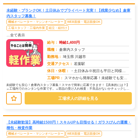
未経験・ブランクOK！土日休みでプライベート充実！【残業少なめ】倉庫
内スタッフ募集！
機械オペレーター・マシンオペレーター
WEB面接・電話面接OK
工場スタッフ・工場内作業
組立・組付け
…全て表示
給与：
時給1,400円
職種：
倉庫内スタッフ
勤務地：
埼玉県 川越市
交通アクセス：
若葉駅
求人番号：50991
休日・休暇：
・土日休み※祝日も平日と同様の扱いで出勤日
工場PR：
スマホから簡単応募！未経験でも安心の京栄センター不安なあなたを徹底サポート！→ お金、住まい、履歴書…心配事は全...
未経験でも安心！倉庫内スタッフ募集！スマホで簡単に応募できます！【具体的には？】
→工場内でのカンタンな作業です。→部品の受け入れ検査：不良品がないかチェックしま
す。→部品の運搬：カートを使って指...
工場求人の詳細を見る
【未経験歓迎】高時給1500円！スキルUPも目指せる！ガラスびんの運搬・
梱包・検査作業
機械オペレーター・マシンオペレーター
WEB面接・電話面接OK