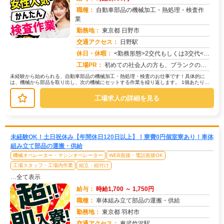
職種：
自動車部品の機械加工・熱処理・検査作
業
勤務地：
東京都 日野市
交通アクセス：
日野駅
求人番号：50736
休日・休暇：
<勤務形態>2交代もしくは3交代<休日>土日またはシフト制
工場PR：
初めての社会人の方も、ブランクのある方も安心！株式会社京栄センターで、新しい一歩を踏み出してみませんか？→充実のサ...
未経験から始められる、自動車部品の機械加工・熱処理・検査のお仕事です！具体的に
は、機械から部品を取り出し、次の機械にセットする作業を繰り返します。 1個あたり約
30秒の作業で、1時間に2000...
工場求人の詳細を見る
未経験OK！土日祝休み【年間休日120日以上】！寮費0円個室寮あり！車体
組み立て部品の運搬・供給
機械オペレーター・マシンオペレーター
WEB面接・電話面接OK
工場スタッフ・工場内作業
組立・組付け
…全て表示
給与：
時給1,700 ～ 1,750円
職種：
車体組み立て部品の運搬・供給
勤務地：
東京都 羽村市
交通アクセス：
東武竹沢駅