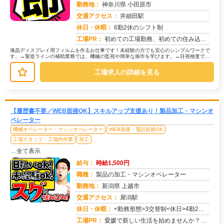
勤務地：
神奈川県 小田原市
交通アクセス：
井細田駅
求人番号：51067
休日・休暇：
6勤2休のシフト制
工場PR：
初めての工場勤務、初めての住み込み…不安は尽きないですよね。でも大丈夫！株式会社京栄センターなら、あなたをしっかり...
液晶ディスプレイ用フィルムを作るお仕事です！未経験の方でも安心のシンプルワークで
す。→製造ラインの補助業務では、機械の監視や簡単な操作を学びます。→目視検査で
は、製品に傷や汚れがないか確認します...
工場求人の詳細を見る
【履歴書不要／WEB面接OK】スキルアップ支援あり！製品加工・マシンオ
ペレーター
機械オペレーター・マシンオペレーター
WEB面接・電話面接OK
工場スタッフ・工場内作業
加工
…全て表示
給与：
時給1,500円
職種：
製品の加工・マシンオペレーター
勤務地：
新潟県 上越市
交通アクセス：
犀潟駅
求人番号：50653
休日・休暇：
<勤務形態>3交替制<休日>4勤2休★ＧＷ★夏季休暇★冬季休暇★年末年始
工場PR：
愛媛で新しい生活を始めませんか？→すぐに住める寮完備！初期費用は一切かかりません！敷金礼金、鍵交換代、仲介手数料、...