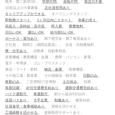
既卒・第二新卒OK
学歴不問
資格不問
英語力不要
10名以上の大量募集
正社員登用あり
キャリアアップができる
オープニングスタッフ
即勤務スタート
1ヶ月以内にスタート
急募の求人
高収入・高時給・高月収
即入寮
寮費無料
日払いOK
週払いOK
給与前払いOK
ボーナス・賞与あり
満了慰労金・満了報奨金あり
正社員
期間工（期間従業員）
水道・光熱費無料
寮・社宅あり
自動車・自動車部品
産業機械・農業機器・金属
携帯・パソコン・家電
電子・半導体
ゴム・プラスチック
食品・フード・飲料
物流・倉庫
医療機器
その他工場・製造業
その他物流・軽作業
日勤のみ
夜勤のみ
二交替制/三交替制
土日休み
短期
長期活躍
赴任交通費支給あり
通勤交通費支給あり
バイク通勤可
車通勤可
駅から徒歩5分以内
送迎バスあり
大手企業
制服あり
服装自由
社員食堂・食事補助あり
資格を活かせる
工場経験を活かせる
資格取得サポートあり