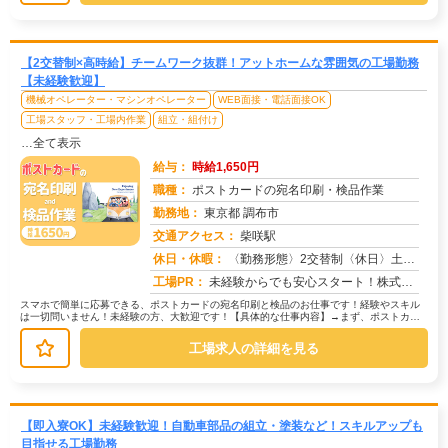
【2交替制×高時給】チームワーク抜群！アットホームな雰囲気の工場勤務
【未経験歓迎】
機械オペレーター・マシンオペレーター
WEB面接・電話面接OK
工場スタッフ・工場内作業
組立・組付け
…全て表示
給与：
時給1,650円
職種：
ポストカードの宛名印刷・検品作業
勤務地：
東京都 調布市
交通アクセス：
柴咲駅
求人番号：50724
休日・休暇：
〈勤務形態〉2交替制〈休日〉土日★ＧＷ★夏季休暇★冬季休暇★年末年始
工場PR：
未経験からでも安心スタート！株式会社京栄センターで新しい一歩を踏み出してみませんか？→ 応募から最短翌日勤務開始！...
スマホで簡単に応募できる、ポストカードの宛名印刷と検品のお仕事です！経験やスキル
は一切問いません！未経験の方、大歓迎です！【具体的な仕事内容】→まず、ポストカー
ドに宛名情報を印刷します。→次に、...
工場求人の詳細を見る
【即入寮OK】未経験歓迎！自動車部品の組立・塗装など！スキルアップも
目指せる工場勤務