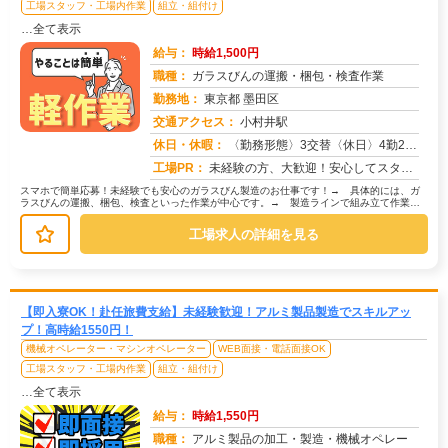
工場スタッフ・工場内作業
組立・組付け
…全て表示
給与：
時給1,500円
職種：
ガラスびんの運搬・梱包・検査作業
勤務地：
東京都 墨田区
交通アクセス：
小村井駅
求人番号：50710
休日・休暇：
〈勤務形態〉3交替〈休日〉4勤2休★ＧＷ★夏季休暇★冬季休暇★年末年始
工場PR：
未経験の方、大歓迎！安心してスタートできる環境です。→家具付き寮が初期費用0円で利用可能！ 敷金・礼金・鍵交換代・...
スマホで簡単応募！未経験でも安心のガラスびん製造のお仕事です！→ 具体的には、ガ
ラスびんの運搬、梱包、検査といった作業が中心です。→ 製造ラインで組み立て作業や
加工業務を行うスタッフも募集してい...
工場求人の詳細を見る
【即入寮OK！赴任旅費支給】未経験歓迎！アルミ製品製造でスキルアッ
プ！高時給1550円！
機械オペレーター・マシンオペレーター
WEB面接・電話面接OK
工場スタッフ・工場内作業
組立・組付け
…全て表示
給与：
時給1,550円
職種：
アルミ製品の加工・製造・機械オペレー