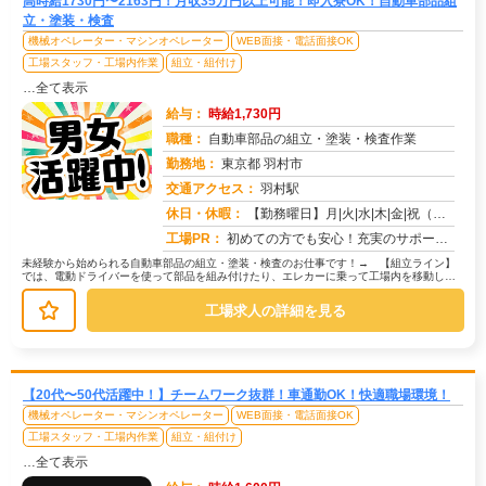
高時給1730円〜2163円！月収35万円以上可能！即入寮OK！自動車部品組
立・塗装・検査
機械オペレーター・マシンオペレーター
WEB面接・電話面接OK
工場スタッフ・工場内作業
組立・組付け
…全て表示
給与：
時給1,730円
職種：
自動車部品の組立・塗装・検査作業
勤務地：
東京都 羽村市
交通アクセス：
羽村駅
求人番号：50754
休日・休暇：
【勤務曜日】月|火|水|木|金|祝（工場カレンダーに準ずる）【休日・休暇】土日休み（GW休暇・夏季休暇・年末年始休...
工場PR：
初めての方でも安心！充実のサポート体制で新しい一歩を踏み出せます。→寮費無料の住み込みOK！初期費用0円で、すぐに...
未経験から始められる自動車部品の組立・塗装・検査のお仕事です！→ 【組立ライン】
では、電動ドライバーを使って部品を組み付けたり、エレカーに乗って工場内を移動して
部品を供給する作業があります。→ ...
工場求人の詳細を見る
【20代〜50代活躍中！】チームワーク抜群！車通勤OK！快適職場環境！
機械オペレーター・マシンオペレーター
WEB面接・電話面接OK
工場スタッフ・工場内作業
組立・組付け
…全て表示