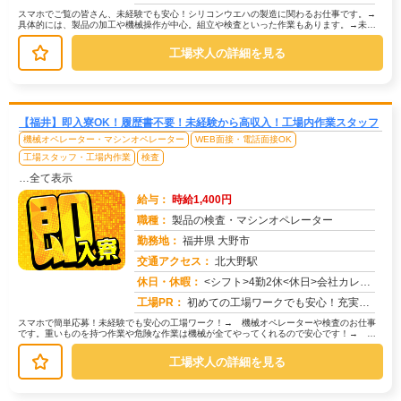
スマホでご覧の皆さん、未経験でも安心！シリコンウエハの製造に関わるお仕事です。→
具体的には、製品の加工や機械操作が中心。組立や検査といった作業もあります。→未経
験者多数活躍中！研修があるので、初...
工場求人の詳細を見る
【福井】即入寮OK！履歴書不要！未経験から高収入！工場内作業スタッフ
機械オペレーター・マシンオペレーター
WEB面接・電話面接OK
工場スタッフ・工場内作業
検査
…全て表示
給与：
時給1,400円
職種：
製品の検査・マシンオペレーター
勤務地：
福井県 大野市
交通アクセス：
北大野駅
求人番号：50571
休日・休暇：
<シフト>4勤2休<休日>会社カレンダーに準ずる
工場PR：
初めての工場ワークでも安心！充実の研修制度でしっかりサポートします。→未経験者多数活躍中！先輩スタッフが丁寧に指導...
スマホで簡単応募！未経験でも安心の工場ワーク！→ 機械オペレーターや検査のお仕事
です。重いものを持つ作業や危険な作業は機械が全てやってくれるので安心です！→ 具
体的には、機械に材料をセットしてボ...
工場求人の詳細を見る