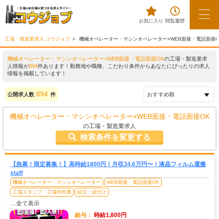
お気に入り
閲覧履歴
工場・製造業求人 コウジョブ
機械オペレーター・マシンオペレーター×WEB面接・電話面接
機械オペレーター・マシンオペレーター×WEB面接・電話面接OK
の工場・製造業求
人情報が
894
件あります！勤務地や職種、こだわり条件からあなたにぴったりの求人
情報を掲載しています！
894
公開求人数
件
機械オペレーター・マシンオペレーター×WEB面接・電話面接OK
の工場・製造業求人
検索条件を変更する
【急募！限定募集！】高時給1800円！月収34.6万円〜！液晶フィルム運搬
staff
機械オペレーター・マシンオペレーター
WEB面接・電話面接OK
工場スタッフ・工場内作業
組立・組付け
…全て表示
給与：
時給1,800円