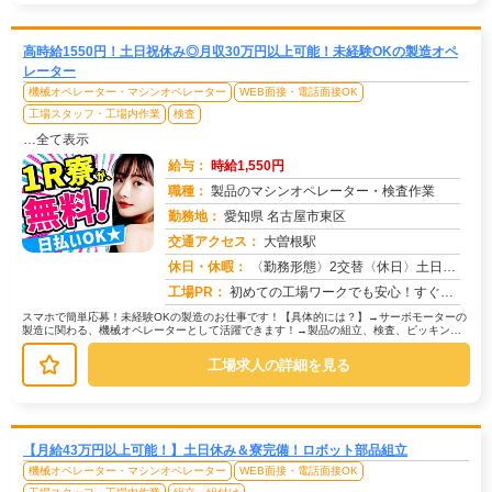
高時給1550円！土日祝休み◎月収30万円以上可能！未経験OKの製造オペ
レーター
機械オペレーター・マシンオペレーター
WEB面接・電話面接OK
工場スタッフ・工場内作業
検査
…全て表示
給与：
時給1,550円
職種：
製品のマシンオペレーター・検査作業
勤務地：
愛知県 名古屋市東区
交通アクセス：
大曽根駅
求人番号：50118
休日・休暇：
〈勤務形態〉2交替〈休日〉土日祝★ＧＷ★夏季休暇★冬季休暇★年末年始
工場PR：
初めての工場ワークでも安心！すぐに生活を始められる環境が整っています！→ 家具付き寮は初期費用0円！敷金・礼金、鍵...
スマホで簡単応募！未経験OKの製造のお仕事です！【具体的には？】→サーボモーターの
製造に関わる、機械オペレーターとして活躍できます！→製品の組立、検査、ピッキン
グ、運搬など、複数の工程があります...
工場求人の詳細を見る
【月給43万円以上可能！】土日休み＆寮完備！ロボット部品組立
機械オペレーター・マシンオペレーター
WEB面接・電話面接OK