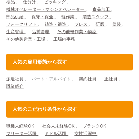
検品
仕分け
ピッキング
機械オペレーター・マシンオペレーター
食品加工
部品供給
保守・保全
軽作業
製造スタッフ
フォークリフト
鋳造・鍛造
プレス
研磨
塗装
生産管理
品質管理
その他軽作業・物流
その他製造業・工場
工場内事務
人気の雇用形態から探す
派遣社員
パート・アルバイト
契約社員
正社員
職業紹介
人気のこだわり条件から探す
職種未経験OK
社会人未経験OK
ブランクOK
フリーター活躍
ミドル活躍
女性活躍中