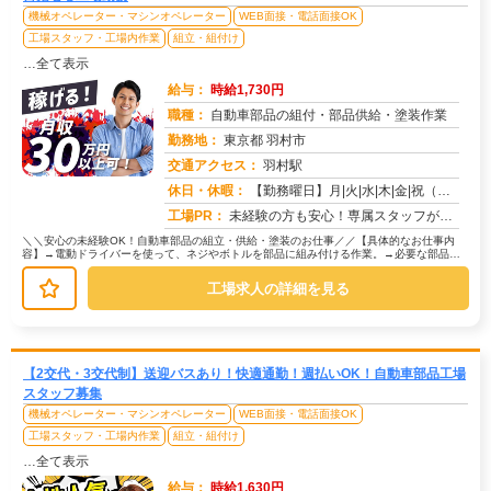
機械オペレーター・マシンオペレーター
WEB面接・電話面接OK
工場スタッフ・工場内作業
組立・組付け
…全て表示
給与：
時給1,730円
職種：
自動車部品の組付・部品供給・塗装作業
勤務地：
東京都 羽村市
交通アクセス：
羽村駅
求人番号：50698
休日・休暇：
【勤務曜日】月|火|水|木|金|祝（工場カレンダーに準ずる）【休日・休暇】土日休み（GW休暇・夏季休暇・年末年始休...
工場PR：
未経験の方も安心！専属スタッフが就業まで徹底サポート！初めての工場勤務や住込み勤務でも大丈夫！→ 担当スタッフが丁...
＼＼安心の未経験OK！自動車部品の組立・供給・塗装のお仕事／／【具体的なお仕事内
容】→電動ドライバーを使って、ネジやボトルを部品に組み付ける作業。→必要な部品を
運ぶ、シンプルで負担の少ない作業。...
工場求人の詳細を見る
【2交代・3交代制】送迎バスあり！快適通勤！週払いOK！自動車部品工場
スタッフ募集
機械オペレーター・マシンオペレーター
WEB面接・電話面接OK
工場スタッフ・工場内作業
組立・組付け
…全て表示
給与：
時給1,630円