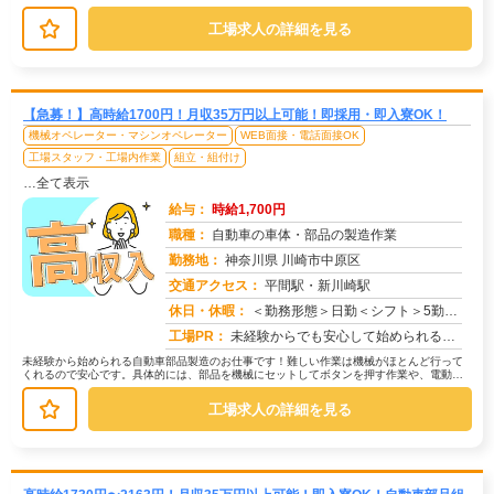
機械操作、完成品の検査など、あな...
工場求人の詳細を見る
【急募！】高時給1700円！月収35万円以上可能！即採用・即入寮OK！
機械オペレーター・マシンオペレーター
WEB面接・電話面接OK
工場スタッフ・工場内作業
組立・組付け
…全て表示
給与：
時給1,700円
職種：
自動車の車体・部品の製造作業
勤務地：
神奈川県 川崎市中原区
交通アクセス：
平間駅・新川崎駅
求人番号：50769
休日・休暇：
＜勤務形態＞日勤＜シフト＞5勤２休＜休日＞土日長期休暇GW 夏季 年末年始
工場PR：
未経験からでも安心して始められるお仕事です！→ 経験・学歴・スキルは一切不問です！未経験で活躍している方が多数いま...
未経験から始められる自動車部品製造のお仕事です！難しい作業は機械がほとんど行って
くれるので安心です。具体的には、部品を機械にセットしてボタンを押す作業や、電動ド
ライバーを使って部品を組み付ける作...
工場求人の詳細を見る