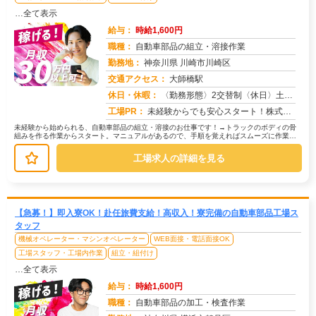
…全て表示
給与：
時給1,600円
職種：
自動車部品の組立・溶接作業
勤務地：
神奈川県 川崎市川崎区
交通アクセス：
大師橋駅
求人番号：50699
休日・休暇：
〈勤務形態〉2交替制〈休日〉土日(週休２日制)★ＧＷ★夏季休暇★冬季休暇★年末年始
工場PR：
未経験からでも安心スタート！株式会社京栄センターで新しい一歩を踏み出してみませんか？→ 経験や資格は一切不問です！...
未経験から始められる、自動車部品の組立・溶接のお仕事です！→トラックのボディの骨
組みを作る作業からスタート。マニュアルがあるので、手順を覚えればスムーズに作業で
きます。→次に、トラックのアクスル...
工場求人の詳細を見る
【急募！】即入寮OK！赴任旅費支給！高収入！寮完備の自動車部品工場ス
タッフ
機械オペレーター・マシンオペレーター
WEB面接・電話面接OK
工場スタッフ・工場内作業
組立・組付け
…全て表示
給与：
時給1,600円
職種：
自動車部品の加工・検査作業