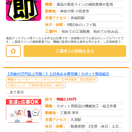
職種：
液晶の製造ラインの補助業務や監視
勤務地：
神奈川県 小田原市
交通アクセス：
井細田駅
求人番号：51067
休日・休暇：
6勤2休のシフト制
工場PR：
初めての工場勤務、初めての住み込み…不安は尽きないですよね。でも大丈夫！株式会社京栄センターなら、あなたをしっかり...
液晶ディスプレイ用フィルムを作るお仕事です！未経験の方でも安心のシンプルワークで
す。→製造ラインの補助業務では、機械の監視や簡単な操作を学びます。→目視検査で
は、製品に傷や汚れがないか確認します...
工場求人の詳細を見る
【月給43万円以上可能！】土日休み＆寮完備！ロボット部品組立
機械オペレーター・マシンオペレーター
WEB面接・電話面接OK
工場スタッフ・工場内作業
組立・組付け
…全て表示
給与：
時給2,100円
職種：
ロボット用部品の機械加工・組立作業
勤務地：
三重県 津市
交通アクセス：
久居駅
求人番号：50433
休日・休暇：
〈勤務形態〉2交替〈休日〉土日休み※職場カレンダーによる