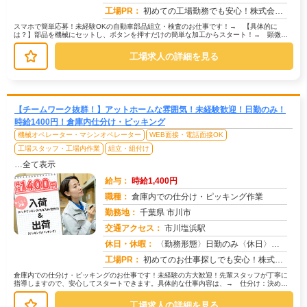
工場PR：
初めての工場勤務でも安心！株式会社京栄センターなら、専属スタッフが就業までしっかりサポート！→ 家具付き寮も完備！...
スマホで簡単応募！未経験OKの自動車部品組立・検査のお仕事です！→ 【具体的に
は？】部品を機械にセットし、ボタンを押すだけの簡単な加工からスタート！→ 顕微鏡
を使って、部品がきちんと加工されてい...
工場求人の詳細を見る
【チームワーク抜群！】アットホームな雰囲気！未経験歓迎！日勤のみ！
時給1400円！倉庫内仕分け・ピッキング
機械オペレーター・マシンオペレーター
WEB面接・電話面接OK
工場スタッフ・工場内作業
組立・組付け
…全て表示
給与：
時給1,400円
職種：
倉庫内での仕分け・ピッキング作業
勤務地：
千葉県 市川市
交通アクセス：
市川塩浜駅
求人番号：50920
休日・休暇：
〈勤務形態〉日勤のみ〈休日〉シフト制★ＧＷ★夏季休暇★冬季休暇★年末年始
工場PR：
初めてのお仕事探しでも安心！株式会社京栄センターで新しい一歩を踏み出してみませんか？→未経験者多数活躍中！経験やス...
倉庫内での仕分け・ピッキングのお仕事です！未経験の方大歓迎！先輩スタッフが丁寧に
指導しますので、安心してスタートできます。具体的な仕事内容は、→ 仕分け：決めら
れたルールに従って、部品などを種類...
工場求人の詳細を見る