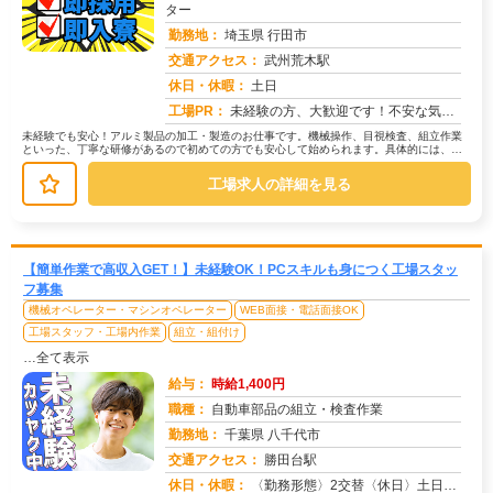
ター
勤務地：
埼玉県 行田市
交通アクセス：
武州荒木駅
求人番号：51045
休日・休暇：
土日
工場PR：
未経験の方、大歓迎です！不安な気持ち、よく分かります。でも大丈夫！→全国各地の仕事から、あなたにピッタリのお仕事を...
未経験でも安心！アルミ製品の加工・製造のお仕事です。機械操作、目視検査、組立作業
といった、丁寧な研修があるので初めての方でも安心して始められます。具体的には、機
械を使ってアルミ製品を加工したり、...
工場求人の詳細を見る
【簡単作業で高収入GET！】未経験OK！PCスキルも身につく工場スタッ
フ募集
機械オペレーター・マシンオペレーター
WEB面接・電話面接OK
工場スタッフ・工場内作業
組立・組付け
…全て表示
給与：
時給1,400円
職種：
自動車部品の組立・検査作業
勤務地：
千葉県 八千代市
交通アクセス：
勝田台駅
求人番号：50935
休日・休暇：
〈勤務形態〉2交替〈休日〉土日祝★ＧＷ★夏季休暇★冬季休暇★年末年始