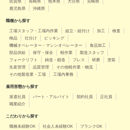
佐賀県
長崎県
熊本県
大分県
宮崎県
鹿児島県
沖縄県
職種から探す
工場スタッフ・工場内作業
組立・組付け
加工
検査
検品
仕分け
ピッキング
機械オペレーター・マシンオペレーター
食品加工
部品供給
保守・保全
軽作業
製造スタッフ
フォークリフト
鋳造・鍛造
プレス
研磨
塗装
生産管理
品質管理
その他軽作業・物流
その他製造業・工場
工場内事務
雇用形態から探す
派遣社員
パート・アルバイト
契約社員
正社員
職業紹介
こだわりから探す
職種未経験OK
社会人未経験OK
ブランクOK