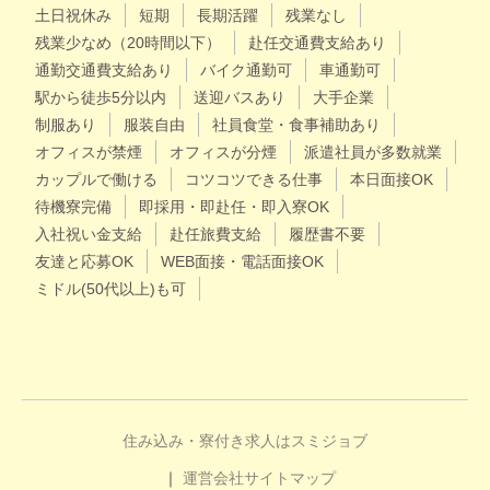
土日祝休み
短期
長期活躍
残業なし
残業少なめ（20時間以下）
赴任交通費支給あり
通勤交通費支給あり
バイク通勤可
車通勤可
駅から徒歩5分以内
送迎バスあり
大手企業
制服あり
服装自由
社員食堂・食事補助あり
オフィスが禁煙
オフィスが分煙
派遣社員が多数就業
カップルで働ける
コツコツできる仕事
本日面接OK
待機寮完備
即採用・即赴任・即入寮OK
入社祝い金支給
赴任旅費支給
履歴書不要
友達と応募OK
WEB面接・電話面接OK
ミドル(50代以上)も可
住み込み・寮付き求人はスミジョブ
運営会社
サイトマップ