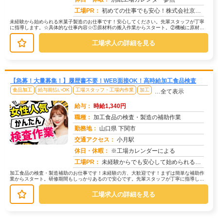
工場PR：
初めての仕事でも安心！株式会社京栄センターで新しい一歩を踏み出しませんか？☆家具付き寮が初期費用0円で利用可能！→...
未経験から始められる米菓子製造のお仕事です！安心してください。先輩スタッフが丁寧
に指導します。☆具体的な仕事内容☆①原材料の搬入作業からスタート。②機械に原材料
を投入します。③機械を使った製造工...
工場求人の詳細を見る
【急募！大量募集！】履歴書不要！WEB面接OK！高時給加工食品検査
食品加工
給与前払いOK
工場スタッフ・工場内作業
加工
…全て表示
給与：
時給1,340円
職種：
加工食品の検査・製造の補助作業
勤務地：
山口県 下関市
交通アクセス：
小月駅
求人番号：49751
休日・休暇：
※工場カレンダーによる
工場PR：
未経験からでも安心して始められるお仕事です！幅広い年代の男女が活躍しており、先輩社員が丁寧に指導しますので、ご安心...
加工食品の検査・製造補助のお仕事です！未経験の方、大歓迎です！まずは簡単な補助作
業からスタート。研修期間もしっかりあるので安心です。先輩スタッフが丁寧に指導しま
す。具体的には、製造ラインでの補助...
工場求人の詳細を見る