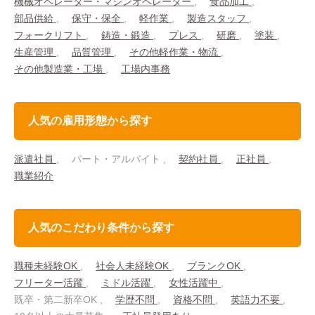
機械オペレーター・マシンオペレーター
食品加工
部品供給
保守・保全
軽作業
製造スタッフ
フォークリフト
鋳造・鍛造
プレス
研磨
塗装
生産管理
品質管理
その他軽作業・物流
その他製造業・工場
工場内事務
人気の雇用形態から探す
派遣社員
パート・アルバイト
契約社員
正社員
職業紹介
人気のこだわり条件から探す
職種未経験OK
社会人未経験OK
ブランクOK
フリーター活躍
ミドル活躍
女性活躍中
既卒・第二新卒OK
学歴不問
資格不問
英語力不要