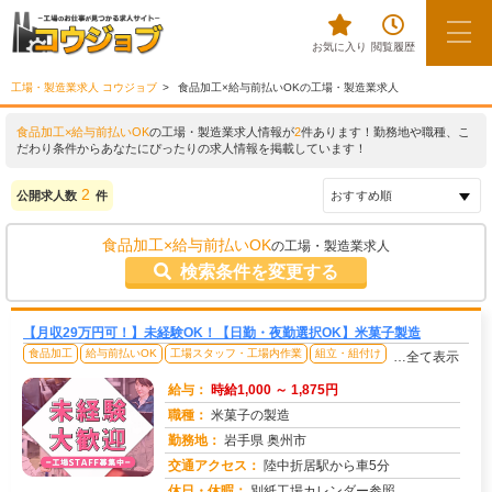
お気に入り
閲覧履歴
工場・製造業求人 コウジョブ
食品加工×給与前払いOKの工場・製造業求人
食品加工×給与前払いOK
の工場・製造業求人情報が
2
件あります！勤務地や職種、こ
だわり条件からあなたにぴったりの求人情報を掲載しています！
2
公開求人数
件
食品加工×給与前払いOK
の工場・製造業求人
検索条件を変更する
【月収29万円可！】未経験OK！【日勤・夜勤選択OK】米菓子製造
食品加工
給与前払いOK
工場スタッフ・工場内作業
組立・組付け
…全て表示
給与：
時給1,000 ～ 1,875円
職種：
米菓子の製造
勤務地：
岩手県 奥州市
交通アクセス：
陸中折居駅から車5分
求人番号：51830
休日・休暇：
別紙工場カレンダー参照