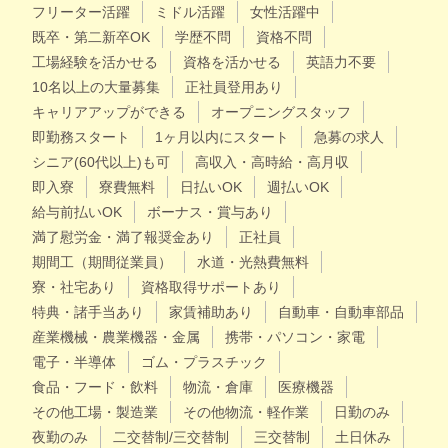
フリーター活躍
ミドル活躍
女性活躍中
既卒・第二新卒OK
学歴不問
資格不問
工場経験を活かせる
資格を活かせる
英語力不要
10名以上の大量募集
正社員登用あり
キャリアアップができる
オープニングスタッフ
即勤務スタート
1ヶ月以内にスタート
急募の求人
シニア(60代以上)も可
高収入・高時給・高月収
即入寮
寮費無料
日払いOK
週払いOK
給与前払いOK
ボーナス・賞与あり
満了慰労金・満了報奨金あり
正社員
期間工（期間従業員）
水道・光熱費無料
寮・社宅あり
資格取得サポートあり
特典・諸手当あり
家賃補助あり
自動車・自動車部品
産業機械・農業機器・金属
携帯・パソコン・家電
電子・半導体
ゴム・プラスチック
食品・フード・飲料
物流・倉庫
医療機器
その他工場・製造業
その他物流・軽作業
日勤のみ
夜勤のみ
二交替制/三交替制
三交替制
土日休み