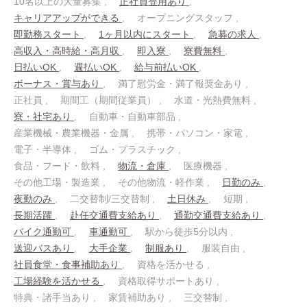
10名以上の大量募集
正社員登用あり
キャリアアップができる
オープニングスタッフ
即勤務スタート
1ヶ月以内にスタート
急募の求人
高収入・高時給・高月収
即入寮
寮費無料
日払いOK
週払いOK
給与前払いOK
ボーナス・賞与あり
満了慰労金・満了報奨金あり
正社員
期間工（期間従業員）
水道・光熱費無料
寮・社宅あり
自動車・自動車部品
産業機械・農業機器・金属
携帯・パソコン・家電
電子・半導体
ゴム・プラスチック
食品・フード・飲料
物流・倉庫
医療機器
その他工場・製造業
その他物流・軽作業
日勤のみ
夜勤のみ
二交替制/三交替制
土日休み
短期
長期活躍
赴任交通費支給あり
通勤交通費支給あり
バイク通勤可
車通勤可
駅から徒歩5分以内
送迎バスあり
大手企業
制服あり
服装自由
社員食堂・食事補助あり
資格を活かせる
工場経験を活かせる
資格取得サポートあり
特典・諸手当あり
家賃補助あり
三交替制