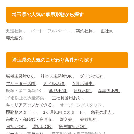
埼玉県の人気の雇用形態から探す
派遣社員
パート・アルバイト
契約社員
正社員
職業紹介
埼玉県の人気のこだわり条件から探す
職種未経験OK
社会人未経験OK
ブランクOK
フリーター活躍
ミドル活躍
女性活躍中
既卒・第二新卒OK
学歴不問
資格不問
英語力不要
10名以上の大量募集
正社員登用あり
キャリアアップができる
オープニングスタッフ
即勤務スタート
1ヶ月以内にスタート
急募の求人
高収入・高時給・高月収
即入寮
寮費無料
日払いOK
週払いOK
給与前払いOK
ボーナス・賞与あり
満了慰労金・満了報奨金あり