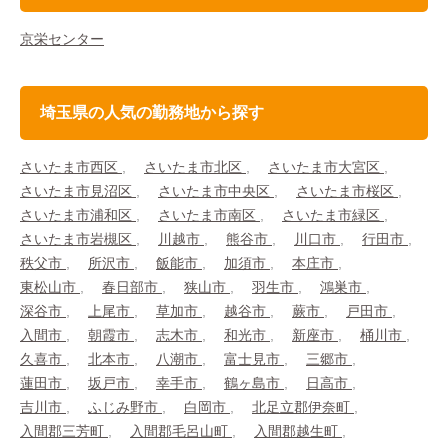
京栄センター
埼玉県の人気の勤務地から探す
さいたま市西区
さいたま市北区
さいたま市大宮区
さいたま市見沼区
さいたま市中央区
さいたま市桜区
さいたま市浦和区
さいたま市南区
さいたま市緑区
さいたま市岩槻区
川越市
熊谷市
川口市
行田市
秩父市
所沢市
飯能市
加須市
本庄市
東松山市
春日部市
狭山市
羽生市
鴻巣市
深谷市
上尾市
草加市
越谷市
蕨市
戸田市
入間市
朝霞市
志木市
和光市
新座市
桶川市
久喜市
北本市
八潮市
富士見市
三郷市
蓮田市
坂戸市
幸手市
鶴ヶ島市
日高市
吉川市
ふじみ野市
白岡市
北足立郡伊奈町
入間郡三芳町
入間郡毛呂山町
入間郡越生町