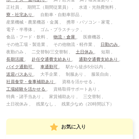
正社員
期間工（期間従業員）
水道・光熱費無料
寮・社宅あり
自動車・自動車部品
産業機械・農業機器・金属
携帯・パソコン・家電
電子・半導体
ゴム・プラスチック
食品・フード・飲料
物流・倉庫
医療機器
その他工場・製造業
その他物流・軽作業
日勤のみ
夜勤のみ
二交替制/三交替制
土日休み
短期
長期活躍
赴任交通費支給あり
通勤交通費支給あり
バイク通勤可
車通勤可
駅から徒歩5分以内
送迎バスあり
大手企業
制服あり
服装自由
社員食堂・食事補助あり
資格を活かせる
工場経験を活かせる
資格取得サポートあり
特典・諸手当あり
家賃補助あり
三交替制
土日祝休み
残業なし
残業少なめ（20時間以下）
お気に入り