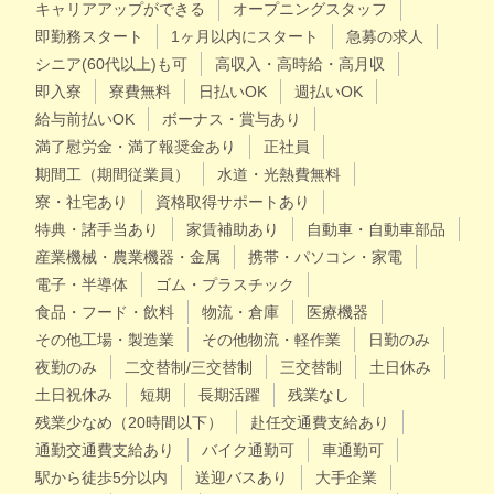
キャリアアップができる
オープニングスタッフ
即勤務スタート
1ヶ月以内にスタート
急募の求人
シニア(60代以上)も可
高収入・高時給・高月収
即入寮
寮費無料
日払いOK
週払いOK
給与前払いOK
ボーナス・賞与あり
満了慰労金・満了報奨金あり
正社員
期間工（期間従業員）
水道・光熱費無料
寮・社宅あり
資格取得サポートあり
特典・諸手当あり
家賃補助あり
自動車・自動車部品
産業機械・農業機器・金属
携帯・パソコン・家電
電子・半導体
ゴム・プラスチック
食品・フード・飲料
物流・倉庫
医療機器
その他工場・製造業
その他物流・軽作業
日勤のみ
夜勤のみ
二交替制/三交替制
三交替制
土日休み
土日祝休み
短期
長期活躍
残業なし
残業少なめ（20時間以下）
赴任交通費支給あり
通勤交通費支給あり
バイク通勤可
車通勤可
駅から徒歩5分以内
送迎バスあり
大手企業