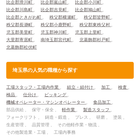
比企郡滑川町
比企郡嵐山町
比企郡小川町
比企郡川島町
比企郡吉見町
比企郡鳩山町
比企郡ときがわ町
秩父郡横瀬町
秩父郡皆野町
秩父郡長瀞町
秩父郡小鹿野町
秩父郡東秩父村
児玉郡美里町
児玉郡神川町
児玉郡上里町
大里郡寄居町
南埼玉郡宮代町
北葛飾郡杉戸町
北葛飾郡松伏町
埼玉県の人気の職種から探す
工場スタッフ・工場内作業
組立・組付け
加工
検査
検品
仕分け
ピッキング
機械オペレーター・マシンオペレーター
食品加工
部品供給
保守・保全
軽作業
製造スタッフ
フォークリフト
鋳造・鍛造
プレス
研磨
塗装
生産管理
品質管理
その他軽作業・物流
その他製造業・工場
工場内事務