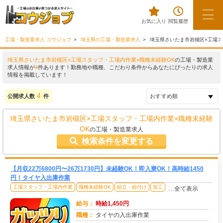
お気に入り
閲覧履歴
工場・製造業求人 コウジョブ
埼玉県の工場・製造業求人
埼玉県さいたま市岩槻区×工場ス
埼玉県さいたま市岩槻区×工場スタッフ・工場内作業×職種未経験OK
の工場・製造業
求人情報が
4
件あります！勤務地や職種、こだわり条件からあなたにぴったりの求人
情報を掲載しています！
4
公開求人数
件
埼玉県さいたま市岩槻区×工場スタッフ・工場内作業×職種未経験
OK
の工場・製造業求人
検索条件を変更する
【月収22万6800円〜26万1730円】未経験OK！即入寮OK！高時給1450
円！タイヤ入出庫作業
工場スタッフ・工場内作業
職種未経験OK
組立・組付け
加工
…全て表示
給与：
時給1,450円
職種：
タイヤの入出庫作業