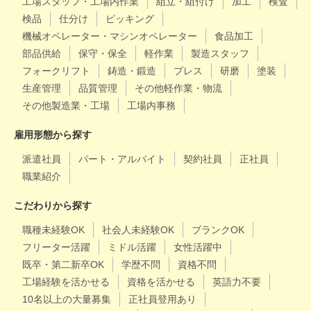
工場スタッフ・工場内作業
組立・組付け
加工
検査
検品
仕分け
ピッキング
機械オペレーター・マシンオペレーター
食品加工
部品供給
保守・保全
軽作業
製造スタッフ
フォークリフト
鋳造・鍛造
プレス
研磨
塗装
生産管理
品質管理
その他軽作業・物流
その他製造業・工場
工場内事務
雇用形態から探す
派遣社員
パート・アルバイト
契約社員
正社員
職業紹介
こだわりから探す
職種未経験OK
社会人未経験OK
ブランクOK
フリーター活躍
ミドル活躍
女性活躍中
既卒・第二新卒OK
学歴不問
資格不問
工場経験を活かせる
資格を活かせる
英語力不要
10名以上の大量募集
正社員登用あり