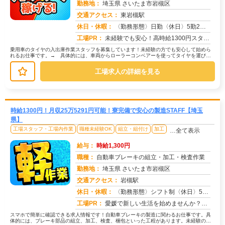
勤務地：
埼玉県 さいたま市岩槻区
交通アクセス：
東岩槻駅
求人番号：50971
休日・休暇：
〈勤務形態〉日勤〈休日〉5勤2休★ＧＷ★夏季休暇★冬季休暇★年末年始
工場PR：
未経験でも安心！高時給1300円スタートの求人です！→ 先輩スタッフが丁寧に指導しますので、安心して始められます。...
乗用車のタイヤの入出庫作業スタッフを募集しています！未経験の方でも安心して始めら
れるお仕事です。→ 具体的には、車両からローラーコンベアーを使ってタイヤを運び、
パレットに積み替える作業が中心です...
工場求人の詳細を見る
時給1300円！月収25万5291円可能！寮完備で安心の製造STAFF【埼玉
県】
工場スタッフ・工場内作業
職種未経験OK
組立・組付け
加工
…全て表示
給与：
時給1,300円
職種：
自動車ブレーキの組立・加工・検査作業
勤務地：
埼玉県 さいたま市岩槻区
交通アクセス：
岩槻駅
求人番号：50969
休日・休暇：
〈勤務形態〉シフト制〈休日〉5勤2休★ＧＷ★夏季休暇★冬季休暇★年末年始
工場PR：
愛媛で新しい生活を始めませんか？→すぐに住める寮をご用意！面倒な手続きは一切不要です。ワンルーム寮は家具・家電完備...
スマホで簡単に確認できる求人情報です！自動車ブレーキの製造に関わるお仕事です。具
体的には、ブレーキ部品の組立、加工、検査、梱包といった工程があります。未経験の方