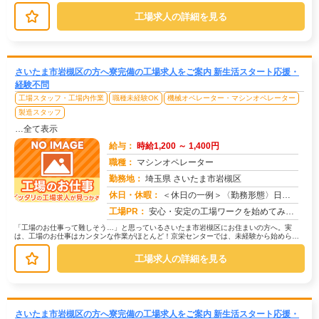
でも安心して始められるよう、研修が...
工場求人の詳細を見る
さいたま市岩槻区の方へ寮完備の工場求人をご案内 新生活スタート応援・
経験不問
工場スタッフ・工場内作業
職種未経験OK
機械オペレーター・マシンオペレーター
製造スタッフ
…全て表示
給与：
時給1,200 ～ 1,400円
職種：
マシンオペレーター
勤務地：
埼玉県 さいたま市岩槻区
休日・休暇：
＜休日の一例＞〈勤務形態〉日勤〈休日〉土日★ＧＷ・夏季・冬季・年末年始休暇あり★有給休暇あり※配属先により休日・勤...
求人番号：171658
工場PR：
安心・安定の工場ワークを始めてみませんか？株式会社京栄センターが選ばれる理由はこちら！【理由①】手厚いサポート体制...
「工場のお仕事って難しそう…」と思っているさいたま市岩槻区にお住まいの方へ。実
は、工場のお仕事はカンタンな作業がほとんど！京栄センターでは、未経験から始められ
るお仕事を多数ご紹介しています。たと...
工場求人の詳細を見る
さいたま市岩槻区の方へ寮完備の工場求人をご案内 新生活スタート応援・