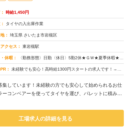
与：
時給1,450円
種：
タイヤの入出庫作業
務地：
埼玉県 さいたま市岩槻区
通アクセス：
東岩槻駅
日・休暇：
〈勤務形態〉日勤〈休日〉5勤2休★ＧＷ★夏季休暇★冬季休暇★年末年始
PR：
未経験でも安心！高時給1300円スタートの求人です！→ 先輩スタッフが丁寧に指導しますので、安心して始められます。...
募集しています！未経験の方でも安心して始められるお仕
ラーコンベアーを使ってタイヤを運び、パレットに積み替
工場求人の詳細を見る