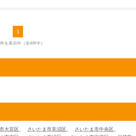
1
4件を表示中
（全4件中）
市大宮区
さいたま市見沼区
さいたま市中央区