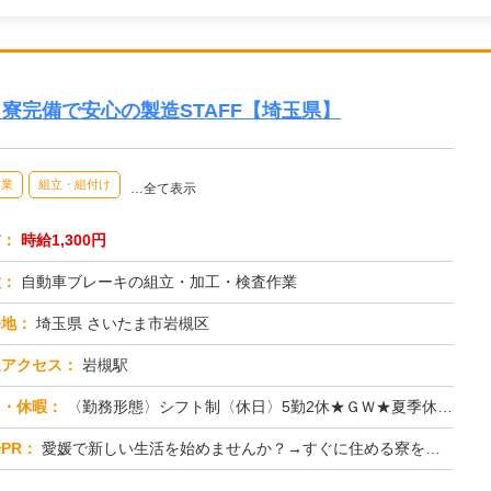
能！寮完備で安心の製造STAFF【埼玉県】
作業
組立・組付け
…全て表示
与：
時給1,300円
種：
自動車ブレーキの組立・加工・検査作業
務地：
埼玉県 さいたま市岩槻区
通アクセス：
岩槻駅
日・休暇：
〈勤務形態〉シフト制〈休日〉5勤2休★ＧＷ★夏季休暇★冬季休暇★年末年始
PR：
愛媛で新しい生活を始めませんか？→すぐに住める寮をご用意！面倒な手続きは一切不要です。ワンルーム寮は家具・家電完備...