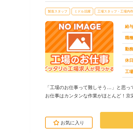
製造スタッフ
ミドル活躍
工場スタッフ・工場内
給
職
勤
休
工場
求人番号：173509
「工場のお仕事って難しそう…」と思っ
お仕事はカンタンな作業がほとんど！京
介しています。たと...
お気に入り