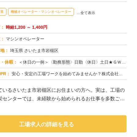
作業
機械オペレーター・マシンオペレーター
…全て表示
与：
時給1,200 ～ 1,400円
種：
マシンオペレーター
務地：
埼玉県 さいたま市岩槻区
日・休暇：
＜休日の一例＞〈勤務形態〉日勤〈休日〉土日★ＧＷ・夏季・冬季・年末年始休暇あり★有給休暇あり※配属先により休日・勤...
PR：
安心・安定の工場ワークを始めてみませんか？株式会社京栄センターが選ばれる理由はこちら！【理由①】手厚いサポート体制...
ているさいたま市岩槻区にお住まいの方へ。実は、工場の
栄センターでは、未経験から始められるお仕事を多数ご紹
工場求人の詳細を見る