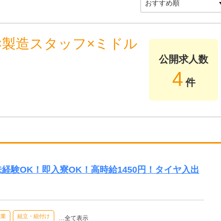
×製造スタッフ×ミドル
公開求人数
4
件
円】未経験OK！即入寮OK！高時給1450円！タイヤ入出
作業
組立・組付け
…全て表示