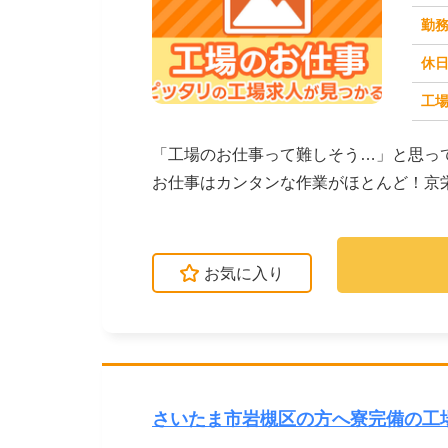
勤
休
工場
求人番号：171658
「工場のお仕事って難しそう…」と思っ
お仕事はカンタンな作業がほとんど！京
介しています。たと...
お気に入り
さいたま市岩槻区の方へ寮完備の工