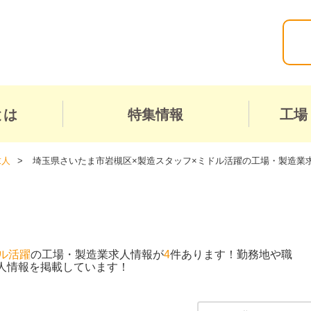
とは
特集情報
工場
求人
埼玉県さいたま市岩槻区×製造スタッフ×ミドル活躍の工場・製造業
ル活躍
の工場・製造業求人情報が
4
件あります！勤務地や職
人情報を掲載しています！