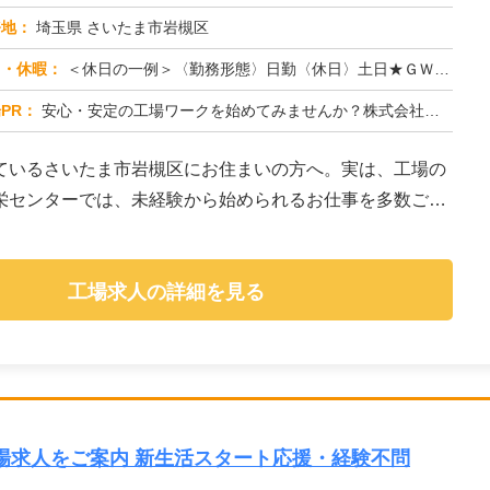
務地：
埼玉県 さいたま市岩槻区
日・休暇：
＜休日の一例＞〈勤務形態〉日勤〈休日〉土日★ＧＷ・夏季・冬季・年末年始休暇あり★有給休暇あり※配属先により休日・勤...
PR：
安心・安定の工場ワークを始めてみませんか？株式会社京栄センターが選ばれる理由はこちら！【理由①】手厚いサポート体制...
ているさいたま市岩槻区にお住まいの方へ。実は、工場の
栄センターでは、未経験から始められるお仕事を多数ご紹
工場求人の詳細を見る
場求人をご案内 新生活スタート応援・経験不問