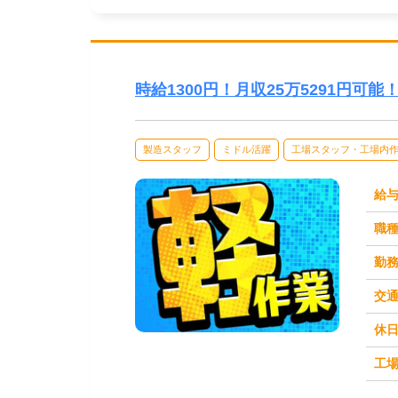
時給1300円！月収25万5291円可
製造スタッフ
ミドル活躍
工場スタッフ・工場内
給
職
勤
交
休
求人番号：50969
工場