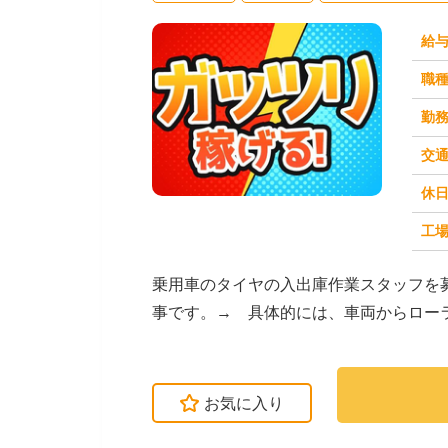
給
職
勤
交
休
求人番号：50971
工場
乗用車のタイヤの入出庫作業スタッフを
事です。→ 具体的には、車両からロー
える作業が中心です...
お気に入り