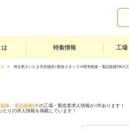
とは
特集情報
工場
求人
埼玉県さいたま市岩槻区×製造スタッフ×WEB面接・電話面接OKの
B面接・電話面接OK
の工場・製造業求人情報が
4
件あります！
ったりの求人情報を掲載しています！