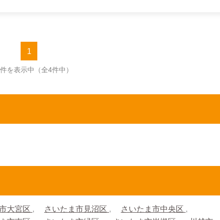
1
4件を表示中
（全4件中）
市大宮区
さいたま市見沼区
さいたま市中央区