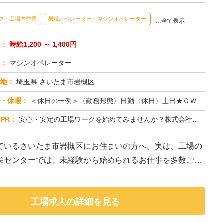
フ・工場内作業
機械オペレーター・マシンオペレーター
…全て表示
与：
時給1,200 ～ 1,400円
種：
マシンオペレーター
務地：
埼玉県 さいたま市岩槻区
日・休暇：
＜休日の一例＞〈勤務形態〉日勤〈休日〉土日★ＧＷ・夏季・冬季・年末年始休暇あり★有給休暇あり※配属先により休日・勤...
PR：
安心・安定の工場ワークを始めてみませんか？株式会社京栄センターが選ばれる理由はこちら！【理由①】手厚いサポート体制...
ているさいたま市岩槻区にお住まいの方へ。実は、工場の
栄センターでは、未経験から始められるお仕事を多数ご紹
工場求人の詳細を見る