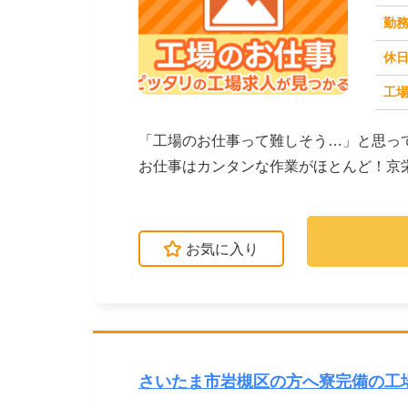
勤
休
工場
求人番号：171658
「工場のお仕事って難しそう…」と思っ
お仕事はカンタンな作業がほとんど！京
介しています。たと...
お気に入り
さいたま市岩槻区の方へ寮完備の工