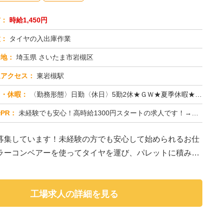
与：
時給1,450円
種：
タイヤの入出庫作業
務地：
埼玉県 さいたま市岩槻区
通アクセス：
東岩槻駅
日・休暇：
〈勤務形態〉日勤〈休日〉5勤2休★ＧＷ★夏季休暇★冬季休暇★年末年始
PR：
未経験でも安心！高時給1300円スタートの求人です！→ 先輩スタッフが丁寧に指導しますので、安心して始められます。...
募集しています！未経験の方でも安心して始められるお仕
ラーコンベアーを使ってタイヤを運び、パレットに積み替
工場求人の詳細を見る