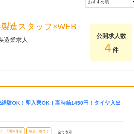
製造スタッフ×WEB
公開求人数
製造業求人
4
件
円】未経験OK！即入寮OK！高時給1450円！タイヤ入出
フ・工場内作業
組立・組付け
…全て表示