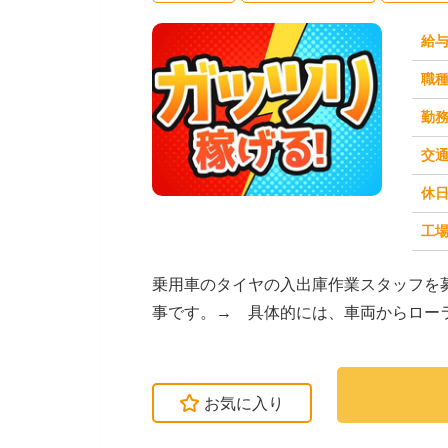
給
職
勤
交
休
求人番号：50971
工場
乗用車のタイヤの入出庫作業スタッフを
事です。→ 具体的には、車両からロー
える作業が中心です...
お気に入り