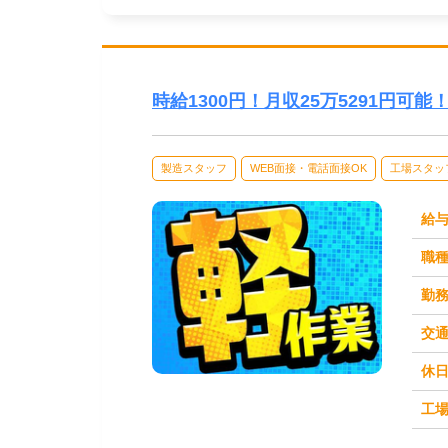
時給1300円！月収25万5291円可
製造スタッフ
WEB面接・電話面接OK
工場スタッ
給
職
勤
交
休
求人番号：50969
工場