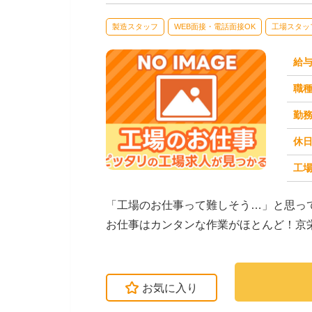
製造スタッフ
WEB面接・電話面接OK
工場スタッ
給
職
勤
休
工場
求人番号：173509
「工場のお仕事って難しそう…」と思っ
お仕事はカンタンな作業がほとんど！京
介しています。たと...
お気に入り