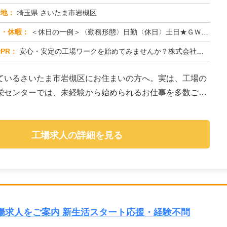
務地：
埼玉県 さいたま市岩槻区
日・休暇：
＜休日の一例＞〈勤務形態〉日勤〈休日〉土日★ＧＷ・夏季・冬季・年末年始休暇あり★有給休暇あり※配属先により休日・勤...
PR：
安心・安定の工場ワークを始めてみませんか？株式会社京栄センターが選ばれる理由はこちら！【理由①】手厚いサポート体制...
ているさいたま市岩槻区にお住まいの方へ。実は、工場の
栄センターでは、未経験から始められるお仕事を多数ご紹
工場求人の詳細を見る
場求人をご案内 新生活スタート応援・経験不問