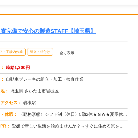
能！寮完備で安心の製造STAFF【埼玉県】
フ・工場内作業
組立・組付け
…全て表示
与：
時給1,300円
種：
自動車ブレーキの組立・加工・検査作業
務地：
埼玉県 さいたま市岩槻区
通アクセス：
岩槻駅
日・休暇：
〈勤務形態〉シフト制〈休日〉5勤2休★ＧＷ★夏季休暇★冬季休暇★年末年始
PR：
愛媛で新しい生活を始めませんか？→すぐに住める寮をご用意！面倒な手続きは一切不要です。ワンルーム寮は家具・家電完備...