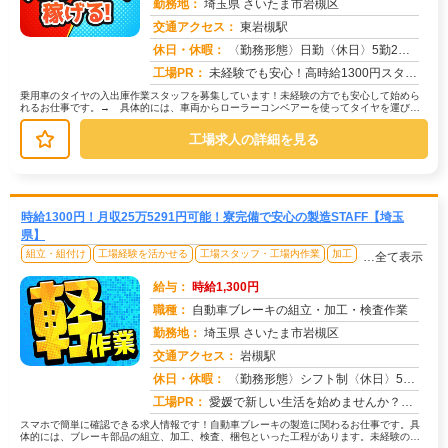
勤務地：
埼玉県 さいたま市岩槻区
交通アクセス：
東岩槻駅
求人番号：50971
休日・休暇：
〈勤務形態〉日勤〈休日〉5勤2休★ＧＷ★夏季休暇★冬季休暇★年末年始
工場PR：
未経験でも安心！高時給1300円スタートの求人です！→ 先輩スタッフが丁寧に指導しますので、安心して始められます。...
乗用車のタイヤの入出庫作業スタッフを募集しています！未経験の方でも安心して始めら
れるお仕事です。→ 具体的には、車両からローラーコンベアーを使ってタイヤを運び、
パレットに積み替える作業が中心です...
工場求人の詳細を見る
時給1300円！月収25万5291円可能！寮完備で安心の製造STAFF【埼玉
県】
組立・組付け
工場経験を活かせる
工場スタッフ・工場内作業
加工
…全て表示
給与：
時給1,300円
職種：
自動車ブレーキの組立・加工・検査作業
勤務地：
埼玉県 さいたま市岩槻区
交通アクセス：
岩槻駅
求人番号：50969
休日・休暇：
〈勤務形態〉シフト制〈休日〉5勤2休★ＧＷ★夏季休暇★冬季休暇★年末年始
工場PR：
愛媛で新しい生活を始めませんか？→すぐに住める寮をご用意！面倒な手続きは一切不要です。ワンルーム寮は家具・家電完備...
スマホで簡単に確認できる求人情報です！自動車ブレーキの製造に関わるお仕事です。具
体的には、ブレーキ部品の組立、加工、検査、梱包といった工程があります。未経験の方