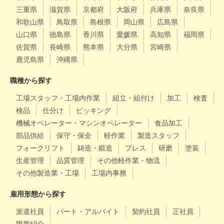
三重県
滋賀県
京都府
大阪府
兵庫県
奈良県
和歌山県
鳥取県
島根県
岡山県
広島県
山口県
徳島県
香川県
愛媛県
高知県
福岡県
佐賀県
長崎県
熊本県
大分県
宮崎県
鹿児島県
沖縄県
職種から探す
工場スタッフ・工場内作業
組立・組付け
加工
検査
検品
仕分け
ピッキング
機械オペレーター・マシンオペレーター
食品加工
部品供給
保守・保全
軽作業
製造スタッフ
フォークリフト
鋳造・鍛造
プレス
研磨
塗装
生産管理
品質管理
その他軽作業・物流
その他製造業・工場
工場内事務
雇用形態から探す
派遣社員
パート・アルバイト
契約社員
正社員