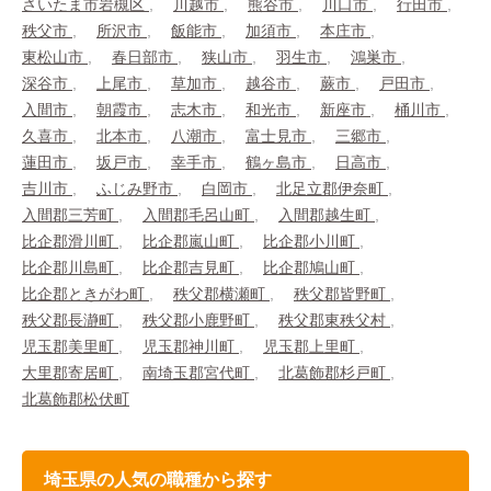
さいたま市岩槻区
川越市
熊谷市
川口市
行田市
秩父市
所沢市
飯能市
加須市
本庄市
東松山市
春日部市
狭山市
羽生市
鴻巣市
深谷市
上尾市
草加市
越谷市
蕨市
戸田市
入間市
朝霞市
志木市
和光市
新座市
桶川市
久喜市
北本市
八潮市
富士見市
三郷市
蓮田市
坂戸市
幸手市
鶴ヶ島市
日高市
吉川市
ふじみ野市
白岡市
北足立郡伊奈町
入間郡三芳町
入間郡毛呂山町
入間郡越生町
比企郡滑川町
比企郡嵐山町
比企郡小川町
比企郡川島町
比企郡吉見町
比企郡鳩山町
比企郡ときがわ町
秩父郡横瀬町
秩父郡皆野町
秩父郡長瀞町
秩父郡小鹿野町
秩父郡東秩父村
児玉郡美里町
児玉郡神川町
児玉郡上里町
大里郡寄居町
南埼玉郡宮代町
北葛飾郡杉戸町
北葛飾郡松伏町
埼玉県の人気の職種から探す