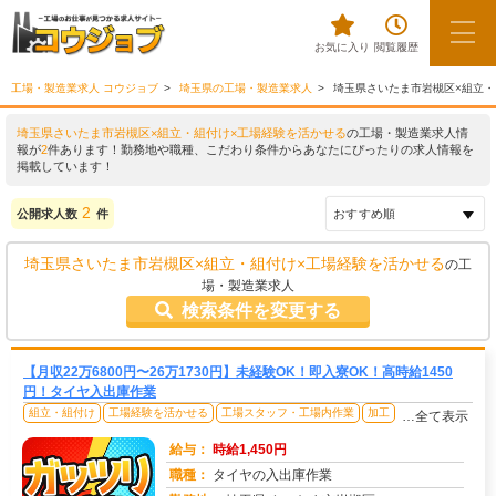
お気に入り
閲覧履歴
工場・製造業求人 コウジョブ
埼玉県の工場・製造業求人
埼玉県さいたま市岩槻区×組立・
埼玉県さいたま市岩槻区×組立・組付け×工場経験を活かせる
の工場・製造業求人情
報が
2
件あります！勤務地や職種、こだわり条件からあなたにぴったりの求人情報を
掲載しています！
2
公開求人数
件
埼玉県さいたま市岩槻区×組立・組付け×工場経験を活かせる
の工
場・製造業求人
検索条件を変更する
【月収22万6800円〜26万1730円】未経験OK！即入寮OK！高時給1450
円！タイヤ入出庫作業
組立・組付け
工場経験を活かせる
工場スタッフ・工場内作業
加工
…全て表示
給与：
時給1,450円
職種：
タイヤの入出庫作業