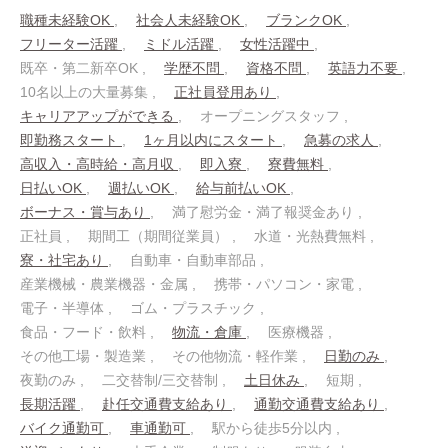
職種未経験OK
社会人未経験OK
ブランクOK
フリーター活躍
ミドル活躍
女性活躍中
既卒・第二新卒OK
学歴不問
資格不問
英語力不要
10名以上の大量募集
正社員登用あり
キャリアアップができる
オープニングスタッフ
即勤務スタート
1ヶ月以内にスタート
急募の求人
高収入・高時給・高月収
即入寮
寮費無料
日払いOK
週払いOK
給与前払いOK
ボーナス・賞与あり
満了慰労金・満了報奨金あり
正社員
期間工（期間従業員）
水道・光熱費無料
寮・社宅あり
自動車・自動車部品
産業機械・農業機器・金属
携帯・パソコン・家電
電子・半導体
ゴム・プラスチック
食品・フード・飲料
物流・倉庫
医療機器
その他工場・製造業
その他物流・軽作業
日勤のみ
夜勤のみ
二交替制/三交替制
土日休み
短期
長期活躍
赴任交通費支給あり
通勤交通費支給あり
バイク通勤可
車通勤可
駅から徒歩5分以内