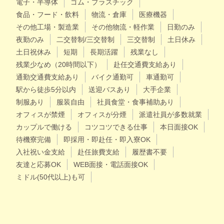
電子・半導体
ゴム・プラスチック
食品・フード・飲料
物流・倉庫
医療機器
その他工場・製造業
その他物流・軽作業
日勤のみ
夜勤のみ
二交替制/三交替制
三交替制
土日休み
土日祝休み
短期
長期活躍
残業なし
残業少なめ（20時間以下）
赴任交通費支給あり
通勤交通費支給あり
バイク通勤可
車通勤可
駅から徒歩5分以内
送迎バスあり
大手企業
制服あり
服装自由
社員食堂・食事補助あり
オフィスが禁煙
オフィスが分煙
派遣社員が多数就業
カップルで働ける
コツコツできる仕事
本日面接OK
待機寮完備
即採用・即赴任・即入寮OK
入社祝い金支給
赴任旅費支給
履歴書不要
友達と応募OK
WEB面接・電話面接OK
ミドル(50代以上)も可