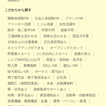
職業紹介
こだわりから探す
職種未経験OK
社会人未経験OK
ブランクOK
フリーター活躍
ミドル活躍
女性活躍中
既卒・第二新卒OK
学歴不問
資格不問
工場経験を活かせる
資格を活かせる
英語力不要
10名以上の大量募集
正社員登用あり
キャリアアップができる
オープニングスタッフ
即勤務スタート
1ヶ月以内にスタート
急募の求人
シニア(60代以上)も可
高収入・高時給・高月収
即入寮
寮費無料
日払いOK
週払いOK
給与前払いOK
ボーナス・賞与あり
満了慰労金・満了報奨金あり
正社員
期間工（期間従業員）
水道・光熱費無料
寮・社宅あり
資格取得サポートあり
特典・諸手当あり
家賃補助あり
自動車・自動車部品
産業機械・農業機器・金属
携帯・パソコン・家電