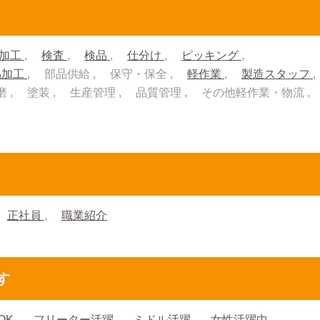
加工
検査
検品
仕分け
ピッキング
品加工
部品供給
保守・保全
軽作業
製造スタッフ
磨
塗装
生産管理
品質管理
その他軽作業・物流
正社員
職業紹介
す
OK
フリーター活躍
ミドル活躍
女性活躍中