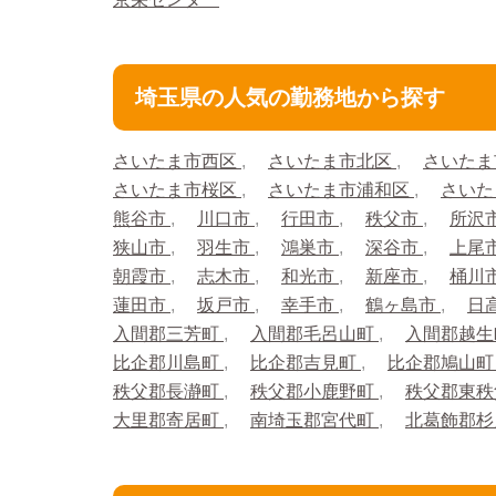
埼玉県の人気の勤務地から探す
さいたま市西区
さいたま市北区
さいたま
さいたま市桜区
さいたま市浦和区
さいた
熊谷市
川口市
行田市
秩父市
所沢
狭山市
羽生市
鴻巣市
深谷市
上尾
朝霞市
志木市
和光市
新座市
桶川
蓮田市
坂戸市
幸手市
鶴ヶ島市
日
入間郡三芳町
入間郡毛呂山町
入間郡越
比企郡川島町
比企郡吉見町
比企郡鳩山
秩父郡長瀞町
秩父郡小鹿野町
秩父郡東
大里郡寄居町
南埼玉郡宮代町
北葛飾郡