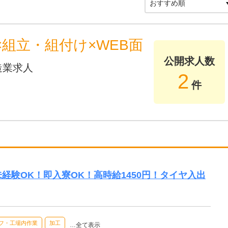
組立・組付け×WEB面
公開求人数
造業求人
2
件
円】未経験OK！即入寮OK！高時給1450円！タイヤ入出
フ・工場内作業
加工
…全て表示