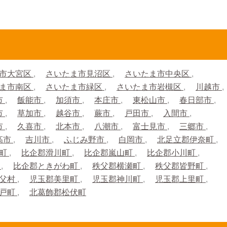
市大宮区
さいたま市見沼区
さいたま市中央区
ま市南区
さいたま市緑区
さいたま市岩槻区
川越市
市
飯能市
加須市
本庄市
東松山市
春日部市
市
草加市
越谷市
蕨市
戸田市
入間市
市
久喜市
北本市
八潮市
富士見市
三郷市
高市
吉川市
ふじみ野市
白岡市
北足立郡伊奈町
生町
比企郡滑川町
比企郡嵐山町
比企郡小川町
町
比企郡ときがわ町
秩父郡横瀬町
秩父郡皆野町
秩父村
児玉郡美里町
児玉郡神川町
児玉郡上里町
杉戸町
北葛飾郡松伏町