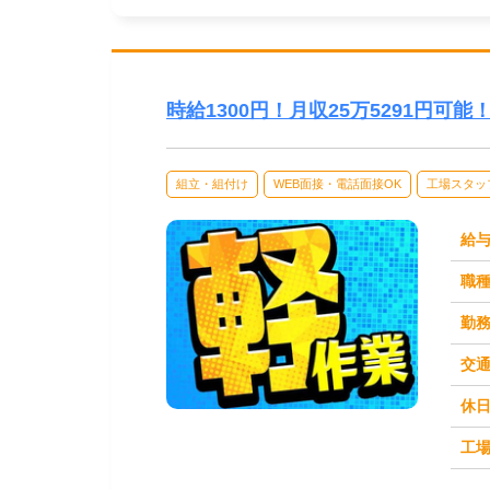
時給1300円！月収25万5291円可
組立・組付け
WEB面接・電話面接OK
工場スタッ
給
職
勤
交
休
求人番号：50969
工場