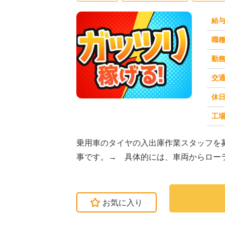
給
職
勤
交
休
求人番号：50971
工場
乗用車のタイヤの入出庫作業スタッフを
事です。→ 具体的には、車両からロー
える作業が中心です...
お気に入り