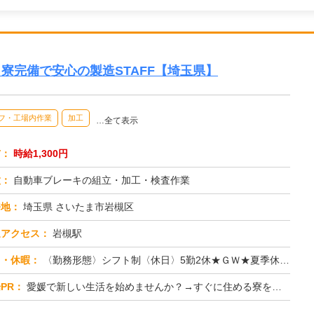
能！寮完備で安心の製造STAFF【埼玉県】
フ・工場内作業
加工
…全て表示
与：
時給1,300円
種：
自動車ブレーキの組立・加工・検査作業
務地：
埼玉県 さいたま市岩槻区
通アクセス：
岩槻駅
日・休暇：
〈勤務形態〉シフト制〈休日〉5勤2休★ＧＷ★夏季休暇★冬季休暇★年末年始
PR：
愛媛で新しい生活を始めませんか？→すぐに住める寮をご用意！面倒な手続きは一切不要です。ワンルーム寮は家具・家電完備...