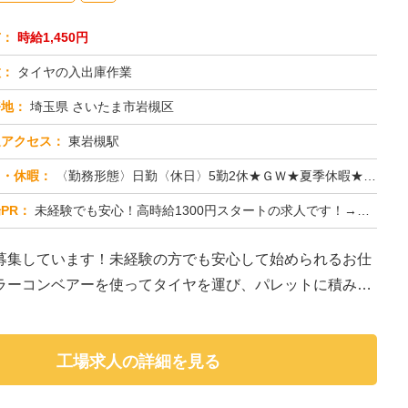
与：
時給1,450円
種：
タイヤの入出庫作業
務地：
埼玉県 さいたま市岩槻区
通アクセス：
東岩槻駅
日・休暇：
〈勤務形態〉日勤〈休日〉5勤2休★ＧＷ★夏季休暇★冬季休暇★年末年始
PR：
未経験でも安心！高時給1300円スタートの求人です！→ 先輩スタッフが丁寧に指導しますので、安心して始められます。...
募集しています！未経験の方でも安心して始められるお仕
ラーコンベアーを使ってタイヤを運び、パレットに積み替
工場求人の詳細を見る