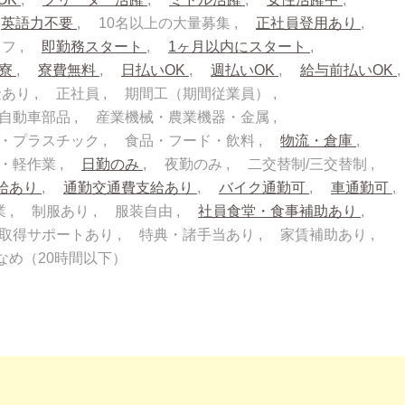
英語力不要
10名以上の大量募集
正社員登用あり
ッフ
即勤務スタート
1ヶ月以内にスタート
入寮
寮費無料
日払いOK
週払いOK
給与前払いOK
金あり
正社員
期間工（期間従業員）
自動車部品
産業機械・農業機器・金属
・プラスチック
食品・フード・飲料
物流・倉庫
流・軽作業
日勤のみ
夜勤のみ
二交替制/三交替制
給あり
通勤交通費支給あり
バイク通勤可
車通勤可
業
制服あり
服装自由
社員食堂・食事補助あり
取得サポートあり
特典・諸手当あり
家賃補助あり
なめ（20時間以下）