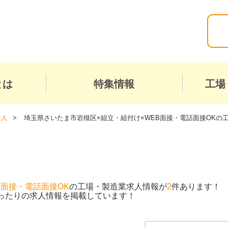
とは
特集情報
工場
求人
埼玉県さいたま市岩槻区×組立・組付け×WEB面接・電話面接OKの
B面接・電話面接OK
の工場・製造業求人情報が
2
件あります！
ったりの求人情報を掲載しています！