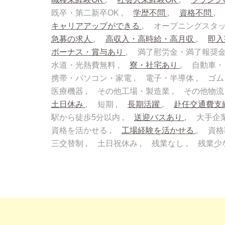
既卒・第二新卒OK
学歴不問
資格不問
キャリアアップができる
オープニングスタ
急募の求人
高収入・高時給・高月収
即
ボーナス・賞与あり
満了慰労金・満了報奨
水道・光熱費無料
寮・社宅あり
自動車・
携帯・パソコン・家電
電子・半導体
ゴム
医療機器
その他工場・製造業
その他物
土日休み
短期
長期活躍
赴任交通費支
駅から徒歩5分以内
送迎バスあり
大手企
資格を活かせる
工場経験を活かせる
資格
三交替制
土日祝休み
残業なし
残業少