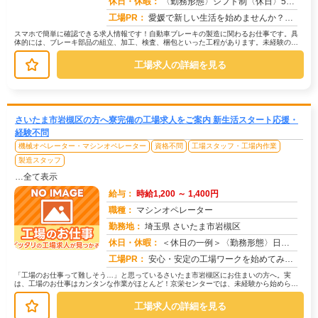
休日・休暇：
〈勤務形態〉シフト制〈休日〉5勤2休★ＧＷ★夏季休暇★冬季休暇★年末年始
工場PR：
愛媛で新しい生活を始めませんか？→すぐに住める寮をご用意！面倒な手続きは一切不要です。ワンルーム寮は家具・家電完備...
スマホで簡単に確認できる求人情報です！自動車ブレーキの製造に関わるお仕事です。具
体的には、ブレーキ部品の組立、加工、検査、梱包といった工程があります。未経験の方
でも安心して始められるよう、研修が...
工場求人の詳細を見る
さいたま市岩槻区の方へ寮完備の工場求人をご案内 新生活スタート応援・
経験不問
機械オペレーター・マシンオペレーター
資格不問
工場スタッフ・工場内作業
製造スタッフ
…全て表示
給与：
時給1,200 ～ 1,400円
職種：
マシンオペレーター
勤務地：
埼玉県 さいたま市岩槻区
休日・休暇：
＜休日の一例＞〈勤務形態〉日勤〈休日〉土日★ＧＷ・夏季・冬季・年末年始休暇あり★有給休暇あり※配属先により休日・勤...
求人番号：171658
工場PR：
安心・安定の工場ワークを始めてみませんか？株式会社京栄センターが選ばれる理由はこちら！【理由①】手厚いサポート体制...
「工場のお仕事って難しそう…」と思っているさいたま市岩槻区にお住まいの方へ。実
は、工場のお仕事はカンタンな作業がほとんど！京栄センターでは、未経験から始められ
るお仕事を多数ご紹介しています。たと...
工場求人の詳細を見る