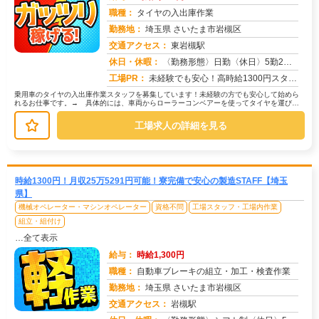
職種：
タイヤの入出庫作業
勤務地：
埼玉県 さいたま市岩槻区
交通アクセス：
東岩槻駅
求人番号：50971
休日・休暇：
〈勤務形態〉日勤〈休日〉5勤2休★ＧＷ★夏季休暇★冬季休暇★年末年始
工場PR：
未経験でも安心！高時給1300円スタートの求人です！→ 先輩スタッフが丁寧に指導しますので、安心して始められます。...
乗用車のタイヤの入出庫作業スタッフを募集しています！未経験の方でも安心して始めら
れるお仕事です。→ 具体的には、車両からローラーコンベアーを使ってタイヤを運び、
パレットに積み替える作業が中心です...
工場求人の詳細を見る
時給1300円！月収25万5291円可能！寮完備で安心の製造STAFF【埼玉
県】
機械オペレーター・マシンオペレーター
資格不問
工場スタッフ・工場内作業
組立・組付け
…全て表示
給与：
時給1,300円
職種：
自動車ブレーキの組立・加工・検査作業
勤務地：
埼玉県 さいたま市岩槻区
交通アクセス：
岩槻駅
求人番号：50969