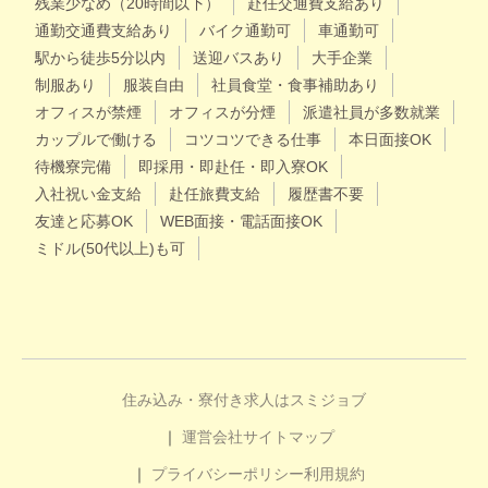
残業少なめ（20時間以下）
赴任交通費支給あり
通勤交通費支給あり
バイク通勤可
車通勤可
駅から徒歩5分以内
送迎バスあり
大手企業
制服あり
服装自由
社員食堂・食事補助あり
オフィスが禁煙
オフィスが分煙
派遣社員が多数就業
カップルで働ける
コツコツできる仕事
本日面接OK
待機寮完備
即採用・即赴任・即入寮OK
入社祝い金支給
赴任旅費支給
履歴書不要
友達と応募OK
WEB面接・電話面接OK
ミドル(50代以上)も可
住み込み・寮付き求人はスミジョブ
運営会社
サイトマップ
プライバシーポリシー
利用規約