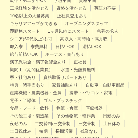
既卒・第二新卒OK
学歴不問
資格不問
工場経験を活かせる
資格を活かせる
英語力不要
10名以上の大量募集
正社員登用あり
キャリアアップができる
オープニングスタッフ
即勤務スタート
1ヶ月以内にスタート
急募の求人
シニア(60代以上)も可
高収入・高時給・高月収
即入寮
寮費無料
日払いOK
週払いOK
給与前払いOK
ボーナス・賞与あり
満了慰労金・満了報奨金あり
正社員
期間工（期間従業員）
水道・光熱費無料
寮・社宅あり
資格取得サポートあり
特典・諸手当あり
家賃補助あり
自動車・自動車部品
産業機械・農業機器・金属
携帯・パソコン・家電
電子・半導体
ゴム・プラスチック
食品・フード・飲料
物流・倉庫
医療機器
その他工場・製造業
その他物流・軽作業
日勤のみ
夜勤のみ
二交替制/三交替制
三交替制
土日休み
土日祝休み
短期
長期活躍
残業なし