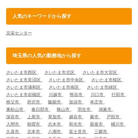
人気のキーワードから探す
京栄センター
埼玉県の人気の勤務地から探す
さいたま市西区
さいたま市北区
さいたま市大宮区
さいたま市見沼区
さいたま市中央区
さいたま市桜区
さいたま市浦和区
さいたま市南区
さいたま市緑区
さいたま市岩槻区
川越市
熊谷市
川口市
行田市
秩父市
所沢市
飯能市
加須市
本庄市
東松山市
春日部市
狭山市
羽生市
鴻巣市
深谷市
上尾市
草加市
越谷市
蕨市
戸田市
入間市
朝霞市
志木市
和光市
新座市
桶川市
久喜市
北本市
八潮市
富士見市
三郷市