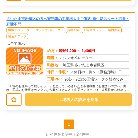
さいたま市岩槻区の方へ寮完備の工場求人をご案内 新生活スタート応援・
経験不問
機械オペレーター・マシンオペレーター
資格不問
工場スタッフ・工場内作業
製造スタッフ
…全て表示
給与：
時給1,200 ～ 1,400円
職種：
マシンオペレーター
勤務地：
埼玉県 さいたま市岩槻区
休日・休暇：
＜休日の一例＞〈勤務形態〉日勤〈休日〉土日★ＧＷ・夏季・冬季・年末年始休暇あり★有給休暇あり※配属先により休日・勤...
求人番号：173509
工場PR：
安心・安定の工場ワークを始めてみませんか？株式会社京栄センターが選ばれる理由はこちら！【理由①】手厚いサポート体制...
「工場のお仕事って難しそう…」と思っているさいたま市岩槻区にお住まいの方へ。実
は、工場のお仕事はカンタンな作業がほとんど！京栄センターでは、未経験から始められ
るお仕事を多数ご紹介しています。たと...
工場求人の詳細を見る
1
1〜4件を表示中
（全4件中）