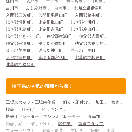
蓮田市
坂戸市
幸手市
鶴ヶ島市
日高市
吉川市
ふじみ野市
白岡市
北足立郡伊奈町
入間郡三芳町
入間郡毛呂山町
入間郡越生町
比企郡滑川町
比企郡嵐山町
比企郡小川町
比企郡川島町
比企郡吉見町
比企郡鳩山町
比企郡ときがわ町
秩父郡横瀬町
秩父郡皆野町
秩父郡長瀞町
秩父郡小鹿野町
秩父郡東秩父村
児玉郡美里町
児玉郡神川町
児玉郡上里町
大里郡寄居町
南埼玉郡宮代町
北葛飾郡杉戸町
北葛飾郡松伏町
埼玉県の人気の職種から探す
工場スタッフ・工場内作業
組立・組付け
加工
検査
検品
仕分け
ピッキング
機械オペレーター・マシンオペレーター
食品加工
部品供給
保守・保全
軽作業
製造スタッフ
フォークリフト
鋳造・鍛造
プレス
研磨
塗装