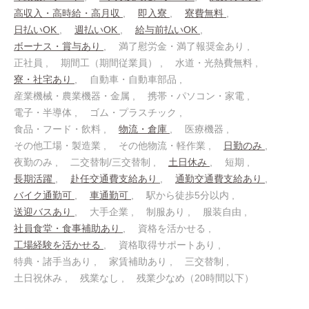
高収入・高時給・高月収
即入寮
寮費無料
日払いOK
週払いOK
給与前払いOK
ボーナス・賞与あり
満了慰労金・満了報奨金あり
正社員
期間工（期間従業員）
水道・光熱費無料
寮・社宅あり
自動車・自動車部品
産業機械・農業機器・金属
携帯・パソコン・家電
電子・半導体
ゴム・プラスチック
食品・フード・飲料
物流・倉庫
医療機器
その他工場・製造業
その他物流・軽作業
日勤のみ
夜勤のみ
二交替制/三交替制
土日休み
短期
長期活躍
赴任交通費支給あり
通勤交通費支給あり
バイク通勤可
車通勤可
駅から徒歩5分以内
送迎バスあり
大手企業
制服あり
服装自由
社員食堂・食事補助あり
資格を活かせる
工場経験を活かせる
資格取得サポートあり
特典・諸手当あり
家賃補助あり
三交替制
土日祝休み
残業なし
残業少なめ（20時間以下）