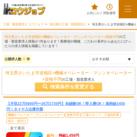
お気に入り
閲覧履歴
工場・製造業求人 コウジョブ
埼玉県の工場・製造業求人
埼玉県さいたま市岩槻区×機械
埼玉県さいたま市岩槻区×機械オペレーター・マシンオペレーター×資格不問
の工
場・製造業求人情報が
4
件あります！勤務地や職種、こだわり条件からあなたにぴっ
たりの求人情報を掲載しています！
4
公開求人数
件
埼玉県さいたま市岩槻区×機械オペレーター・マシンオペレーター
×資格不問
の工場・製造業求人
検索条件を変更する
【月収22万6800円〜26万1730円】未経験OK！即入寮OK！高時給1450
円！タイヤ入出庫作業
機械オペレーター・マシンオペレーター
資格不問
工場スタッフ・工場内作業
組立・組付け
…全て表示
給与：
時給1,450円