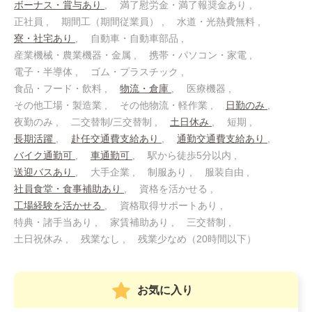
ボーナス・賞与あり
満了慰労金・満了報奨金あり
正社員
期間工（期間従業員）
水道・光熱費無料
寮・社宅あり
自動車・自動車部品
産業機械・農業機器・金属
携帯・パソコン・家電
電子・半導体
ゴム・プラスチック
食品・フード・飲料
物流・倉庫
医療機器
その他工場・製造業
その他物流・軽作業
日勤のみ
夜勤のみ
二交替制/三交替制
土日休み
短期
長期活躍
赴任交通費支給あり
通勤交通費支給あり
バイク通勤可
車通勤可
駅から徒歩5分以内
送迎バスあり
大手企業
制服あり
服装自由
社員食堂・食事補助あり
資格を活かせる
工場経験を活かせる
資格取得サポートあり
特典・諸手当あり
家賃補助あり
三交替制
土日祝休み
残業なし
残業少なめ（20時間以下）
お気に入り