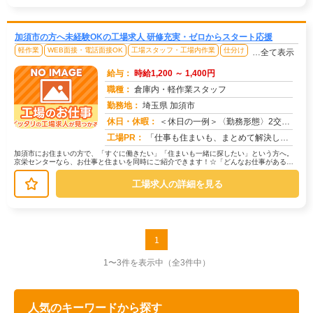
加須市の方へ未経験OKの工場求人 研修充実・ゼロからスタート応援
軽作業
WEB面接・電話面接OK
工場スタッフ・工場内作業
仕分け
…全て表示
給与：
時給1,200 ～ 1,400円
職種：
倉庫内・軽作業スタッフ
勤務地：
埼玉県 加須市
休日・休暇：
＜休日の一例＞〈勤務形態〉2交替〈休日〉土日★ＧＷ・夏季・冬季・年末年始休暇あり★有給休暇あり※配属先により休日・...
求人番号：171666
工場PR：
「仕事も住まいも、まとめて解決したい！」そんなあなたを応援します。株式会社京栄センターでは、全国の工場求人をご紹介...
加須市にお住まいの方で、「すぐに働きたい」「住まいも一緒に探したい」という方へ。
京栄センターなら、お仕事と住まいを同時にご紹介できます！☆「どんなお仕事がある
の？」→ 製造・組立・検査・軽作業な...
工場求人の詳細を見る
1
1〜3件を表示中
（全3件中）
人気のキーワードから探す