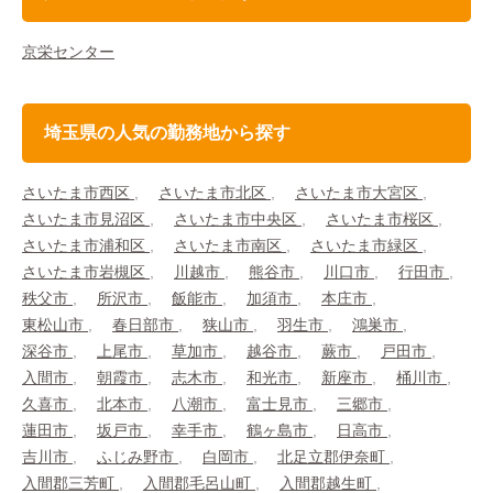
京栄センター
埼玉県の人気の勤務地から探す
さいたま市西区
さいたま市北区
さいたま市大宮区
さいたま市見沼区
さいたま市中央区
さいたま市桜区
さいたま市浦和区
さいたま市南区
さいたま市緑区
さいたま市岩槻区
川越市
熊谷市
川口市
行田市
秩父市
所沢市
飯能市
加須市
本庄市
東松山市
春日部市
狭山市
羽生市
鴻巣市
深谷市
上尾市
草加市
越谷市
蕨市
戸田市
入間市
朝霞市
志木市
和光市
新座市
桶川市
久喜市
北本市
八潮市
富士見市
三郷市
蓮田市
坂戸市
幸手市
鶴ヶ島市
日高市
吉川市
ふじみ野市
白岡市
北足立郡伊奈町
入間郡三芳町
入間郡毛呂山町
入間郡越生町