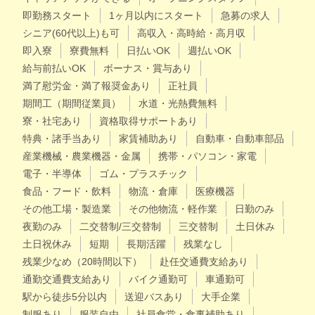
即勤務スタート
1ヶ月以内にスタート
急募の求人
シニア(60代以上)も可
高収入・高時給・高月収
即入寮
寮費無料
日払いOK
週払いOK
給与前払いOK
ボーナス・賞与あり
満了慰労金・満了報奨金あり
正社員
期間工（期間従業員）
水道・光熱費無料
寮・社宅あり
資格取得サポートあり
特典・諸手当あり
家賃補助あり
自動車・自動車部品
産業機械・農業機器・金属
携帯・パソコン・家電
電子・半導体
ゴム・プラスチック
食品・フード・飲料
物流・倉庫
医療機器
その他工場・製造業
その他物流・軽作業
日勤のみ
夜勤のみ
二交替制/三交替制
三交替制
土日休み
土日祝休み
短期
長期活躍
残業なし
残業少なめ（20時間以下）
赴任交通費支給あり
通勤交通費支給あり
バイク通勤可
車通勤可
駅から徒歩5分以内
送迎バスあり
大手企業
制服あり
服装自由
社員食堂・食事補助あり