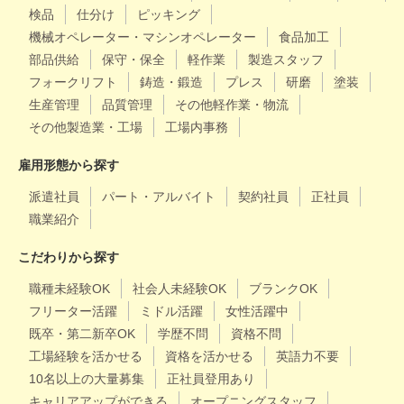
検品
仕分け
ピッキング
機械オペレーター・マシンオペレーター
食品加工
部品供給
保守・保全
軽作業
製造スタッフ
フォークリフト
鋳造・鍛造
プレス
研磨
塗装
生産管理
品質管理
その他軽作業・物流
その他製造業・工場
工場内事務
雇用形態から探す
派遣社員
パート・アルバイト
契約社員
正社員
職業紹介
こだわりから探す
職種未経験OK
社会人未経験OK
ブランクOK
フリーター活躍
ミドル活躍
女性活躍中
既卒・第二新卒OK
学歴不問
資格不問
工場経験を活かせる
資格を活かせる
英語力不要
10名以上の大量募集
正社員登用あり
キャリアアップができる
オープニングスタッフ