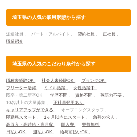
埼玉県の人気の雇用形態から探す
派遣社員
パート・アルバイト
契約社員
正社員
職業紹介
埼玉県の人気のこだわり条件から探す
職種未経験OK
社会人未経験OK
ブランクOK
フリーター活躍
ミドル活躍
女性活躍中
既卒・第二新卒OK
学歴不問
資格不問
英語力不要
10名以上の大量募集
正社員登用あり
キャリアアップができる
オープニングスタッフ
即勤務スタート
1ヶ月以内にスタート
急募の求人
高収入・高時給・高月収
即入寮
寮費無料
日払いOK
週払いOK
給与前払いOK