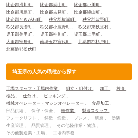
比企郡滑川町
比企郡嵐山町
比企郡小川町
比企郡川島町
比企郡吉見町
比企郡鳩山町
比企郡ときがわ町
秩父郡横瀬町
秩父郡皆野町
秩父郡長瀞町
秩父郡小鹿野町
秩父郡東秩父村
児玉郡美里町
児玉郡神川町
児玉郡上里町
大里郡寄居町
南埼玉郡宮代町
北葛飾郡杉戸町
北葛飾郡松伏町
埼玉県の人気の職種から探す
工場スタッフ・工場内作業
組立・組付け
加工
検査
検品
仕分け
ピッキング
機械オペレーター・マシンオペレーター
食品加工
部品供給
保守・保全
軽作業
製造スタッフ
フォークリフト
鋳造・鍛造
プレス
研磨
塗装
生産管理
品質管理
その他軽作業・物流
その他製造業・工場
工場内事務