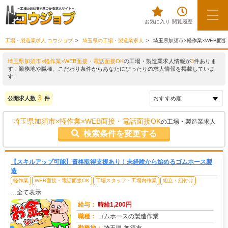
お気に入り
閲覧履歴
工場・製造業求人 コウジョブ
埼玉県の工場・製造業求人
埼玉県加須市×軽作業×WEB面
埼玉県加須市×軽作業×WEB面接・電話面接OK
の工場・製造業求人情報が
3
件ありま
す！勤務地や職種、こだわり条件からあなたにぴったりの求人情報を掲載していま
す！
3
公開求人数
件
埼玉県加須市×軽作業×WEB面接・電話面接OK
の工場・製造業求人
検索条件を変更する
【スキルアップ可能】資格取得支援あり！未経験から始めるゴムホース製
造
軽作業
WEB面接・電話面接OK
工場スタッフ・工場内作業
組立・組付け
…全て表示
給与：
時給1,200円
職種：
ゴムホースの製造作業