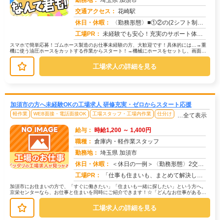
勤務地：
埼玉県 加須市
交通アクセス：
花崎駅
求人番号：50981
休日・休暇：
〈勤務形態〉■①②の(2シフト制）交替制■①②③の３交替制〈休日〉土日祝★GW★夏季休暇★年末年始
工場PR：
未経験でも安心！充実のサポート体制で新しい一歩を踏み出せます！→ 専属担当スタッフが就業まで徹底サポート！不安や悩...
スマホで簡単応募！ゴムホース製造のお仕事未経験の方、大歓迎です！具体的には…→重
機に使う油圧ホースをカットする作業からスタート！→機械にホースをセットし、画面の
指示に従って操作します。→金具を取...
工場求人の詳細を見る
加須市の方へ未経験OKの工場求人 研修充実・ゼロからスタート応援
軽作業
WEB面接・電話面接OK
工場スタッフ・工場内作業
仕分け
…全て表示
給与：
時給1,200 ～ 1,400円
職種：
倉庫内・軽作業スタッフ
勤務地：
埼玉県 加須市
休日・休暇：
＜休日の一例＞〈勤務形態〉2交替〈休日〉土日★ＧＷ・夏季・冬季・年末年始休暇あり★有給休暇あり※配属先により休日・...
求人番号：173517
工場PR：
「仕事も住まいも、まとめて解決したい！」そんなあなたを応援します。株式会社京栄センターでは、全国の工場求人をご紹介...
加須市にお住まいの方で、「すぐに働きたい」「住まいも一緒に探したい」という方へ。
京栄センターなら、お仕事と住まいを同時にご紹介できます！☆「どんなお仕事がある
の？」→ 製造・組立・検査・軽作業な...
工場求人の詳細を見る