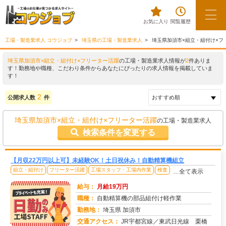
お気に入り
閲覧履歴
工場・製造業求人 コウジョブ
埼玉県の工場・製造業求人
埼玉県加須市×組立・組付け×フ
埼玉県加須市×組立・組付け×フリーター活躍
の工場・製造業求人情報が
2
件ありま
す！勤務地や職種、こだわり条件からあなたにぴったりの求人情報を掲載していま
す！
2
公開求人数
件
埼玉県加須市×組立・組付け×フリーター活躍
の工場・製造業求人
検索条件を変更する
【月収22万円以上可】未経験OK！土日祝休み！自動精算機組立
組立・組付け
フリーター活躍
工場スタッフ・工場内作業
検査
…全て表示
給与：
月給19万円
職種：
自動精算機の部品組付け軽作業
勤務地：
埼玉県 加須市
交通アクセス：
JR宇都宮線／東武日光線 栗橋