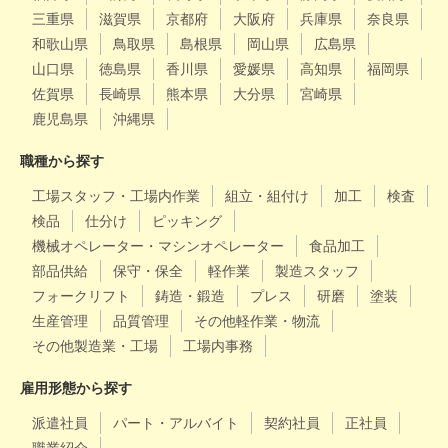
三重県
滋賀県
京都府
大阪府
兵庫県
奈良県
和歌山県
鳥取県
島根県
岡山県
広島県
山口県
徳島県
香川県
愛媛県
高知県
福岡県
佐賀県
長崎県
熊本県
大分県
宮崎県
鹿児島県
沖縄県
職種から探す
工場スタッフ・工場内作業
組立・組付け
加工
検査
検品
仕分け
ピッキング
機械オペレーター・マシンオペレーター
食品加工
部品供給
保守・保全
軽作業
製造スタッフ
フォークリフト
鋳造・鍛造
プレス
研磨
塗装
生産管理
品質管理
その他軽作業・物流
その他製造業・工場
工場内事務
雇用形態から探す
派遣社員
パート・アルバイト
契約社員
正社員