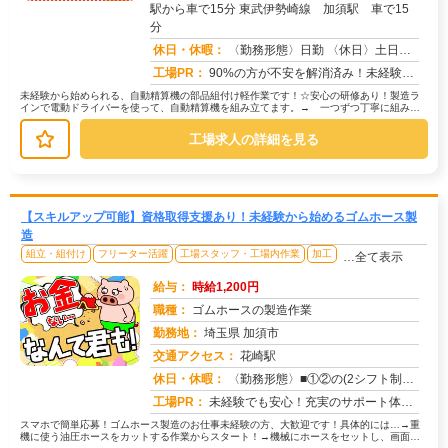
駅から車で15分 東武伊勢崎線 加須駅 車で15
求人番号：51782
分
休日・休暇：
〈勤務形態〉日勤 〈休日〉土日祝 ★ＧＷ ★夏季休暇 ★冬季休暇 ★年末年始
工場PR：
90%の方が不安を解消済み！未経験でも安心の環境です。☆赴任費は会社が支給！☆初期費用0円！敷金礼金、鍵交換代、仲...
未経験から始められる、自動精算機の部品組付け軽作業です！☆安心の研修あり！製造ラ
インで電動ドライバーを使って、自動精算機を組み立てます。→ 一つずつ丁寧に組み立
てて、隣の人に渡すだけなので、難し...
工場求人の詳細を見る
【スキルアップ可能】資格取得支援あり！未経験から始めるゴムホース製
造
組立・組付け
フリーター活躍
工場スタッフ・工場内作業
加工
…全て表示
給与：
時給1,200円
職種：
ゴムホースの製造作業
勤務地：
埼玉県 加須市
交通アクセス：
花崎駅
求人番号：50981
休日・休暇：
〈勤務形態〉■①②の(2シフト制）交替制■①②③の３交替制〈休日〉土日祝★GW★夏季休暇★年末年始
工場PR：
未経験でも安心！充実のサポート体制で新しい一歩を踏み出せます！→ 専属担当スタッフが就業まで徹底サポート！不安や悩...
スマホで簡単応募！ゴムホース製造のお仕事未経験の方、大歓迎です！具体的には…→重
機に使う油圧ホースをカットする作業からスタート！→機械にホースをセットし、画面の