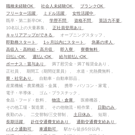
職種未経験OK
社会人未経験OK
ブランクOK
フリーター活躍
ミドル活躍
女性活躍中
既卒・第二新卒OK
学歴不問
資格不問
英語力不要
10名以上の大量募集
正社員登用あり
キャリアアップができる
オープニングスタッフ
即勤務スタート
1ヶ月以内にスタート
急募の求人
高収入・高時給・高月収
即入寮
寮費無料
日払いOK
週払いOK
給与前払いOK
ボーナス・賞与あり
満了慰労金・満了報奨金あり
正社員
期間工（期間従業員）
水道・光熱費無料
寮・社宅あり
自動車・自動車部品
産業機械・農業機器・金属
携帯・パソコン・家電
電子・半導体
ゴム・プラスチック
食品・フード・飲料
物流・倉庫
医療機器
その他工場・製造業
その他物流・軽作業
日勤のみ
夜勤のみ
二交替制/三交替制
土日休み
短期
長期活躍
赴任交通費支給あり
通勤交通費支給あり
バイク通勤可
車通勤可
駅から徒歩5分以内