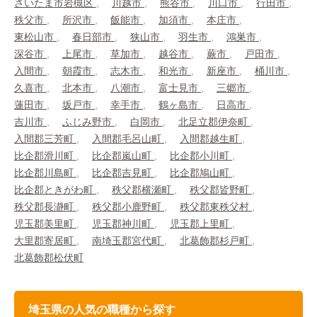
さいたま市岩槻区
川越市
熊谷市
川口市
行田市
秩父市
所沢市
飯能市
加須市
本庄市
東松山市
春日部市
狭山市
羽生市
鴻巣市
深谷市
上尾市
草加市
越谷市
蕨市
戸田市
入間市
朝霞市
志木市
和光市
新座市
桶川市
久喜市
北本市
八潮市
富士見市
三郷市
蓮田市
坂戸市
幸手市
鶴ヶ島市
日高市
吉川市
ふじみ野市
白岡市
北足立郡伊奈町
入間郡三芳町
入間郡毛呂山町
入間郡越生町
比企郡滑川町
比企郡嵐山町
比企郡小川町
比企郡川島町
比企郡吉見町
比企郡鳩山町
比企郡ときがわ町
秩父郡横瀬町
秩父郡皆野町
秩父郡長瀞町
秩父郡小鹿野町
秩父郡東秩父村
児玉郡美里町
児玉郡神川町
児玉郡上里町
大里郡寄居町
南埼玉郡宮代町
北葛飾郡杉戸町
北葛飾郡松伏町
埼玉県の人気の職種から探す