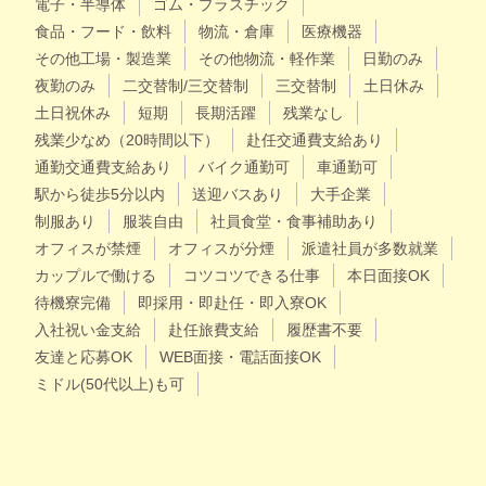
電子・半導体
ゴム・プラスチック
食品・フード・飲料
物流・倉庫
医療機器
その他工場・製造業
その他物流・軽作業
日勤のみ
夜勤のみ
二交替制/三交替制
三交替制
土日休み
土日祝休み
短期
長期活躍
残業なし
残業少なめ（20時間以下）
赴任交通費支給あり
通勤交通費支給あり
バイク通勤可
車通勤可
駅から徒歩5分以内
送迎バスあり
大手企業
制服あり
服装自由
社員食堂・食事補助あり
オフィスが禁煙
オフィスが分煙
派遣社員が多数就業
カップルで働ける
コツコツできる仕事
本日面接OK
待機寮完備
即採用・即赴任・即入寮OK
入社祝い金支給
赴任旅費支給
履歴書不要
友達と応募OK
WEB面接・電話面接OK
ミドル(50代以上)も可