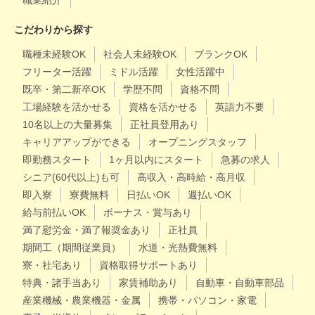
職業紹介
こだわりから探す
職種未経験OK
社会人未経験OK
ブランクOK
フリーター活躍
ミドル活躍
女性活躍中
既卒・第二新卒OK
学歴不問
資格不問
工場経験を活かせる
資格を活かせる
英語力不要
10名以上の大量募集
正社員登用あり
キャリアアップができる
オープニングスタッフ
即勤務スタート
1ヶ月以内にスタート
急募の求人
シニア(60代以上)も可
高収入・高時給・高月収
即入寮
寮費無料
日払いOK
週払いOK
給与前払いOK
ボーナス・賞与あり
満了慰労金・満了報奨金あり
正社員
期間工（期間従業員）
水道・光熱費無料
寮・社宅あり
資格取得サポートあり
特典・諸手当あり
家賃補助あり
自動車・自動車部品
産業機械・農業機器・金属
携帯・パソコン・家電