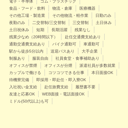
電子・半導体
ゴム・プラスチック
食品・フード・飲料
物流・倉庫
医療機器
その他工場・製造業
その他物流・軽作業
日勤のみ
夜勤のみ
二交替制/三交替制
三交替制
土日休み
土日祝休み
短期
長期活躍
残業なし
残業少なめ（20時間以下）
赴任交通費支給あり
通勤交通費支給あり
バイク通勤可
車通勤可
駅から徒歩5分以内
送迎バスあり
大手企業
制服あり
服装自由
社員食堂・食事補助あり
オフィスが禁煙
オフィスが分煙
派遣社員が多数就業
カップルで働ける
コツコツできる仕事
本日面接OK
待機寮完備
即採用・即赴任・即入寮OK
入社祝い金支給
赴任旅費支給
履歴書不要
友達と応募OK
WEB面接・電話面接OK
ミドル(50代以上)も可