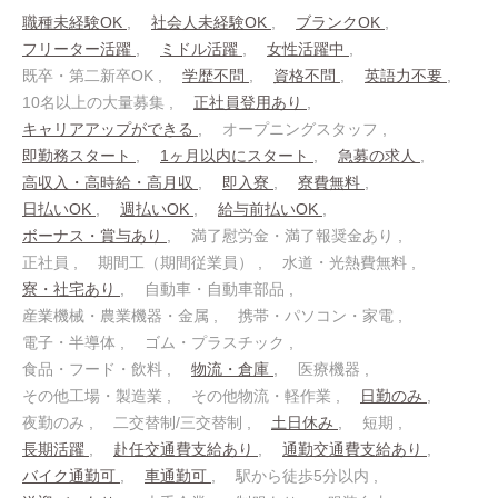
職種未経験OK
社会人未経験OK
ブランクOK
フリーター活躍
ミドル活躍
女性活躍中
既卒・第二新卒OK
学歴不問
資格不問
英語力不要
10名以上の大量募集
正社員登用あり
キャリアアップができる
オープニングスタッフ
即勤務スタート
1ヶ月以内にスタート
急募の求人
高収入・高時給・高月収
即入寮
寮費無料
日払いOK
週払いOK
給与前払いOK
ボーナス・賞与あり
満了慰労金・満了報奨金あり
正社員
期間工（期間従業員）
水道・光熱費無料
寮・社宅あり
自動車・自動車部品
産業機械・農業機器・金属
携帯・パソコン・家電
電子・半導体
ゴム・プラスチック
食品・フード・飲料
物流・倉庫
医療機器
その他工場・製造業
その他物流・軽作業
日勤のみ
夜勤のみ
二交替制/三交替制
土日休み
短期
長期活躍
赴任交通費支給あり
通勤交通費支給あり
バイク通勤可
車通勤可
駅から徒歩5分以内