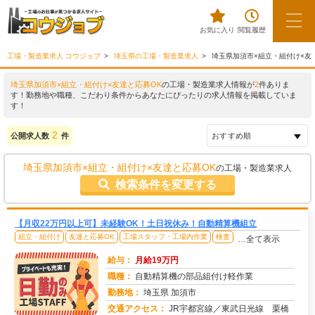
お気に入り
閲覧履歴
工場・製造業求人 コウジョブ
埼玉県の工場・製造業求人
埼玉県加須市×組立・組付け×友
埼玉県加須市×組立・組付け×友達と応募OK
の工場・製造業求人情報が
2
件ありま
す！勤務地や職種、こだわり条件からあなたにぴったりの求人情報を掲載していま
す！
2
公開求人数
件
埼玉県加須市×組立・組付け×友達と応募OK
の工場・製造業求人
検索条件を変更する
【月収22万円以上可】未経験OK！土日祝休み！自動精算機組立
組立・組付け
友達と応募OK
工場スタッフ・工場内作業
検査
…全て表示
給与：
月給19万円
職種：
自動精算機の部品組付け軽作業
勤務地：
埼玉県 加須市
交通アクセス：
JR宇都宮線／東武日光線 栗橋