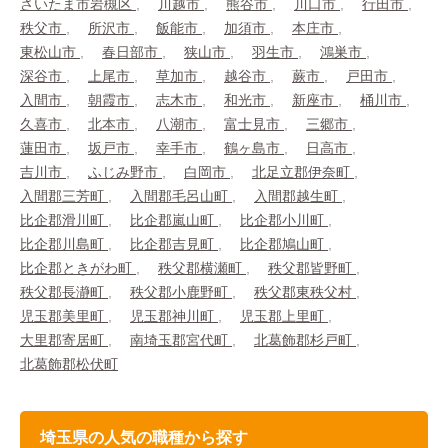
さいたま市岩槻区
川越市
熊谷市
川口市
行田市
秩父市
所沢市
飯能市
加須市
本庄市
東松山市
春日部市
狭山市
羽生市
鴻巣市
深谷市
上尾市
草加市
越谷市
蕨市
戸田市
入間市
朝霞市
志木市
和光市
新座市
桶川市
久喜市
北本市
八潮市
富士見市
三郷市
蓮田市
坂戸市
幸手市
鶴ヶ島市
日高市
吉川市
ふじみ野市
白岡市
北足立郡伊奈町
入間郡三芳町
入間郡毛呂山町
入間郡越生町
比企郡滑川町
比企郡嵐山町
比企郡小川町
比企郡川島町
比企郡吉見町
比企郡鳩山町
比企郡ときがわ町
秩父郡横瀬町
秩父郡皆野町
秩父郡長瀞町
秩父郡小鹿野町
秩父郡東秩父村
児玉郡美里町
児玉郡神川町
児玉郡上里町
大里郡寄居町
南埼玉郡宮代町
北葛飾郡杉戸町
北葛飾郡松伏町
埼玉県の人気の職種から探す