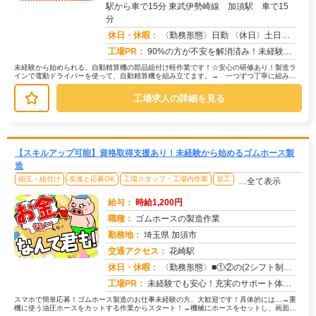
駅から車で15分 東武伊勢崎線 加須駅 車で15
求人番号：51782
分
休日・休暇：
〈勤務形態〉日勤 〈休日〉土日祝 ★ＧＷ ★夏季休暇 ★冬季休暇 ★年末年始
工場PR：
90%の方が不安を解消済み！未経験でも安心の環境です。☆赴任費は会社が支給！☆初期費用0円！敷金礼金、鍵交換代、仲...
未経験から始められる、自動精算機の部品組付け軽作業です！☆安心の研修あり！製造ラ
インで電動ドライバーを使って、自動精算機を組み立てます。→ 一つずつ丁寧に組み立
てて、隣の人に渡すだけなので、難し...
工場求人の詳細を見る
【スキルアップ可能】資格取得支援あり！未経験から始めるゴムホース製
造
組立・組付け
友達と応募OK
工場スタッフ・工場内作業
加工
…全て表示
給与：
時給1,200円
職種：
ゴムホースの製造作業
勤務地：
埼玉県 加須市
交通アクセス：
花崎駅
求人番号：50981
休日・休暇：
〈勤務形態〉■①②の(2シフト制）交替制■①②③の３交替制〈休日〉土日祝★GW★夏季休暇★年末年始
工場PR：
未経験でも安心！充実のサポート体制で新しい一歩を踏み出せます！→ 専属担当スタッフが就業まで徹底サポート！不安や悩...
スマホで簡単応募！ゴムホース製造のお仕事未経験の方、大歓迎です！具体的には…→重
機に使う油圧ホースをカットする作業からスタート！→機械にホースをセットし、画面の