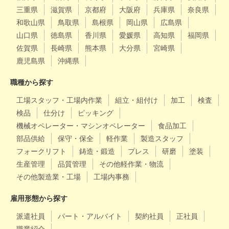
三重県
滋賀県
京都府
大阪府
兵庫県
奈良県
和歌山県
鳥取県
島根県
岡山県
広島県
山口県
徳島県
香川県
愛媛県
高知県
福岡県
佐賀県
長崎県
熊本県
大分県
宮崎県
鹿児島県
沖縄県
職種から探す
工場スタッフ・工場内作業
組立・組付け
加工
検査
検品
仕分け
ピッキング
機械オペレーター・マシンオペレーター
食品加工
部品供給
保守・保全
軽作業
製造スタッフ
フォークリフト
鋳造・鍛造
プレス
研磨
塗装
生産管理
品質管理
その他軽作業・物流
その他製造業・工場
工場内事務
雇用形態から探す
派遣社員
パート・アルバイト
契約社員
正社員