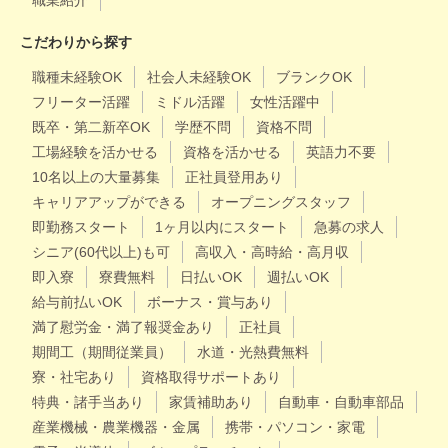
職業紹介
こだわりから探す
職種未経験OK
社会人未経験OK
ブランクOK
フリーター活躍
ミドル活躍
女性活躍中
既卒・第二新卒OK
学歴不問
資格不問
工場経験を活かせる
資格を活かせる
英語力不要
10名以上の大量募集
正社員登用あり
キャリアアップができる
オープニングスタッフ
即勤務スタート
1ヶ月以内にスタート
急募の求人
シニア(60代以上)も可
高収入・高時給・高月収
即入寮
寮費無料
日払いOK
週払いOK
給与前払いOK
ボーナス・賞与あり
満了慰労金・満了報奨金あり
正社員
期間工（期間従業員）
水道・光熱費無料
寮・社宅あり
資格取得サポートあり
特典・諸手当あり
家賃補助あり
自動車・自動車部品
産業機械・農業機器・金属
携帯・パソコン・家電