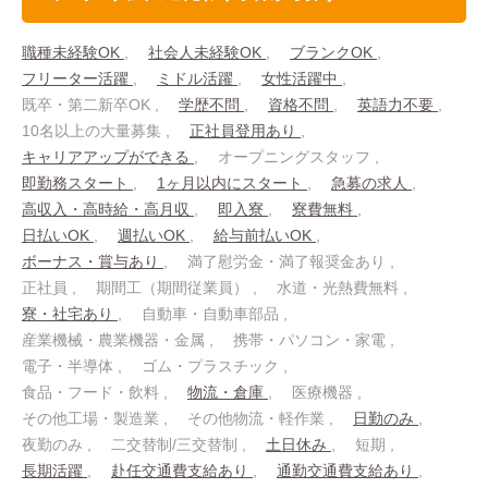
職種未経験OK
社会人未経験OK
ブランクOK
フリーター活躍
ミドル活躍
女性活躍中
既卒・第二新卒OK
学歴不問
資格不問
英語力不要
10名以上の大量募集
正社員登用あり
キャリアアップができる
オープニングスタッフ
即勤務スタート
1ヶ月以内にスタート
急募の求人
高収入・高時給・高月収
即入寮
寮費無料
日払いOK
週払いOK
給与前払いOK
ボーナス・賞与あり
満了慰労金・満了報奨金あり
正社員
期間工（期間従業員）
水道・光熱費無料
寮・社宅あり
自動車・自動車部品
産業機械・農業機器・金属
携帯・パソコン・家電
電子・半導体
ゴム・プラスチック
食品・フード・飲料
物流・倉庫
医療機器
その他工場・製造業
その他物流・軽作業
日勤のみ
夜勤のみ
二交替制/三交替制
土日休み
短期
長期活躍
赴任交通費支給あり
通勤交通費支給あり