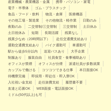
産業機械・農業機器・金属
携帯・パソコン・家電
電子・半導体
ゴム・プラスチック
食品・フード・飲料
物流・倉庫
医療機器
その他工場・製造業
その他物流・軽作業
日勤のみ
夜勤のみ
二交替制/三交替制
三交替制
土日休み
土日祝休み
短期
長期活躍
残業なし
残業少なめ（20時間以下）
赴任交通費支給あり
通勤交通費支給あり
バイク通勤可
車通勤可
駅から徒歩5分以内
送迎バスあり
大手企業
制服あり
服装自由
社員食堂・食事補助あり
オフィスが禁煙
オフィスが分煙
派遣社員が多数就業
カップルで働ける
コツコツできる仕事
本日面接OK
待機寮完備
即採用・即赴任・即入寮OK
入社祝い金支給
赴任旅費支給
履歴書不要
友達と応募OK
WEB面接・電話面接OK
ミドル(50代以上)も可