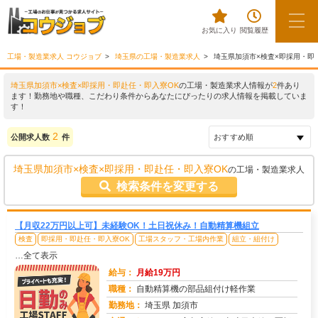
お気に入り
閲覧履歴
工場・製造業求人 コウジョブ
埼玉県の工場・製造業求人
埼玉県加須市×検査×即採用・即
埼玉県加須市×検査×即採用・即赴任・即入寮OK
の工場・製造業求人情報が
2
件あり
ます！勤務地や職種、こだわり条件からあなたにぴったりの求人情報を掲載していま
す！
2
公開求人数
件
埼玉県加須市×検査×即採用・即赴任・即入寮OK
の工場・製造業求人
検索条件を変更する
【月収22万円以上可】未経験OK！土日祝休み！自動精算機組立
検査
即採用・即赴任・即入寮OK
工場スタッフ・工場内作業
組立・組付け
…全て表示
給与：
月給19万円
職種：
自動精算機の部品組付け軽作業
勤務地：
埼玉県 加須市