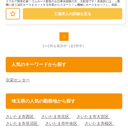
スマホで簡単応募！ゴムホース製造のお仕事未経験の方、大歓迎です！具体的には…→重
機に使う油圧ホースをカットする作業からスタート！→機械にホースをセットし、画面の
指示に従って操作します。→金具を取...
工場求人の詳細を見る
1
1〜2件を表示中
（全2件中）
人気のキーワードから探す
京栄センター
埼玉県の人気の勤務地から探す
さいたま市西区
さいたま市北区
さいたま市大宮区
さいたま市見沼区
さいたま市中央区
さいたま市桜区