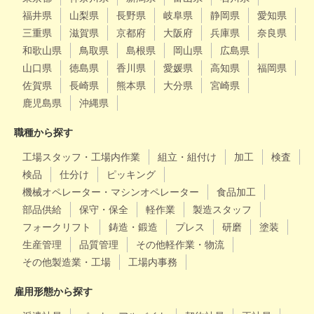
福井県
山梨県
長野県
岐阜県
静岡県
愛知県
三重県
滋賀県
京都府
大阪府
兵庫県
奈良県
和歌山県
鳥取県
島根県
岡山県
広島県
山口県
徳島県
香川県
愛媛県
高知県
福岡県
佐賀県
長崎県
熊本県
大分県
宮崎県
鹿児島県
沖縄県
職種から探す
工場スタッフ・工場内作業
組立・組付け
加工
検査
検品
仕分け
ピッキング
機械オペレーター・マシンオペレーター
食品加工
部品供給
保守・保全
軽作業
製造スタッフ
フォークリフト
鋳造・鍛造
プレス
研磨
塗装
生産管理
品質管理
その他軽作業・物流
その他製造業・工場
工場内事務
雇用形態から探す