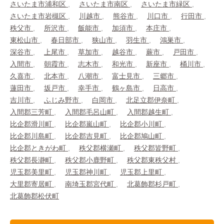
さいたま市浦和区
さいたま市南区
さいたま市緑区
さいたま市岩槻区
川越市
熊谷市
川口市
行田市
秩父市
所沢市
飯能市
加須市
本庄市
東松山市
春日部市
狭山市
羽生市
鴻巣市
深谷市
上尾市
草加市
越谷市
蕨市
戸田市
入間市
朝霞市
志木市
和光市
新座市
桶川市
久喜市
北本市
八潮市
富士見市
三郷市
蓮田市
坂戸市
幸手市
鶴ヶ島市
日高市
吉川市
ふじみ野市
白岡市
北足立郡伊奈町
入間郡三芳町
入間郡毛呂山町
入間郡越生町
比企郡滑川町
比企郡嵐山町
比企郡小川町
比企郡川島町
比企郡吉見町
比企郡鳩山町
比企郡ときがわ町
秩父郡横瀬町
秩父郡皆野町
秩父郡長瀞町
秩父郡小鹿野町
秩父郡東秩父村
児玉郡美里町
児玉郡神川町
児玉郡上里町
大里郡寄居町
南埼玉郡宮代町
北葛飾郡杉戸町
北葛飾郡松伏町