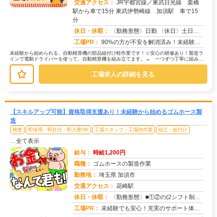
交通アクセス：
JR宇都宮線／東武日光線 栗橋
駅から車で15分 東武伊勢崎線 加須駅 車で15
求人番号：51782
分
休日・休暇：
〈勤務形態〉日勤 〈休日〉土日祝 ★ＧＷ ★夏季休暇 ★冬季休暇 ★年末年始
工場PR：
90%の方が不安を解消済み！未経験でも安心の環境です。☆赴任費は会社が支給！☆初期費用0円！敷金礼金、鍵交換代、仲...
未経験から始められる、自動精算機の部品組付け軽作業です！☆安心の研修あり！製造ラ
インで電動ドライバーを使って、自動精算機を組み立てます。→ 一つずつ丁寧に組み立
てて、隣の人に渡すだけなので、難し...
工場求人の詳細を見る
【スキルアップ可能】資格取得支援あり！未経験から始めるゴムホース製
造
検査
即採用・即赴任・即入寮OK
工場スタッフ・工場内作業
組立・組付け
…全て表示
給与：
時給1,200円
職種：
ゴムホースの製造作業
勤務地：
埼玉県 加須市
交通アクセス：
花崎駅
求人番号：50981
休日・休暇：
〈勤務形態〉■①②の(2シフト制）交替制■①②③の３交替制〈休日〉土日祝★GW★夏季休暇★年末年始
工場PR：
未経験でも安心！充実のサポート体制で新しい一歩を踏み出せます！→ 専属担当スタッフが就業まで徹底サポート！不安や悩...