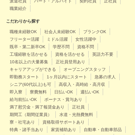
派遣社員
パート・アルバイト
契約社員
正社員
職業紹介
こだわりから探す
職種未経験OK
社会人未経験OK
ブランクOK
フリーター活躍
ミドル活躍
女性活躍中
既卒・第二新卒OK
学歴不問
資格不問
工場経験を活かせる
資格を活かせる
英語力不要
10名以上の大量募集
正社員登用あり
キャリアアップができる
オープニングスタッフ
即勤務スタート
1ヶ月以内にスタート
急募の求人
シニア(60代以上)も可
高収入・高時給・高月収
即入寮
寮費無料
日払いOK
週払いOK
給与前払いOK
ボーナス・賞与あり
満了慰労金・満了報奨金あり
正社員
期間工（期間従業員）
水道・光熱費無料
寮・社宅あり
資格取得サポートあり
特典・諸手当あり
家賃補助あり
自動車・自動車部品