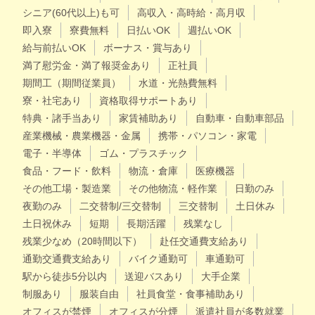
シニア(60代以上)も可
高収入・高時給・高月収
即入寮
寮費無料
日払いOK
週払いOK
給与前払いOK
ボーナス・賞与あり
満了慰労金・満了報奨金あり
正社員
期間工（期間従業員）
水道・光熱費無料
寮・社宅あり
資格取得サポートあり
特典・諸手当あり
家賃補助あり
自動車・自動車部品
産業機械・農業機器・金属
携帯・パソコン・家電
電子・半導体
ゴム・プラスチック
食品・フード・飲料
物流・倉庫
医療機器
その他工場・製造業
その他物流・軽作業
日勤のみ
夜勤のみ
二交替制/三交替制
三交替制
土日休み
土日祝休み
短期
長期活躍
残業なし
残業少なめ（20時間以下）
赴任交通費支給あり
通勤交通費支給あり
バイク通勤可
車通勤可
駅から徒歩5分以内
送迎バスあり
大手企業
制服あり
服装自由
社員食堂・食事補助あり
オフィスが禁煙
オフィスが分煙
派遣社員が多数就業