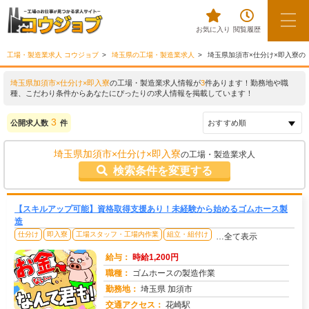
お気に入り
閲覧履歴
工場・製造業求人 コウジョブ
埼玉県の工場・製造業求人
埼玉県加須市×仕分け×即入寮の
埼玉県加須市×仕分け×即入寮
の工場・製造業求人情報が
3
件あります！勤務地や職
種、こだわり条件からあなたにぴったりの求人情報を掲載しています！
3
公開求人数
件
埼玉県加須市×仕分け×即入寮
の工場・製造業求人
検索条件を変更する
【スキルアップ可能】資格取得支援あり！未経験から始めるゴムホース製
造
仕分け
即入寮
工場スタッフ・工場内作業
組立・組付け
…全て表示
給与：
時給1,200円
職種：
ゴムホースの製造作業
勤務地：
埼玉県 加須市
交通アクセス：
花崎駅