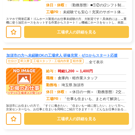
求人番号：50981
休日・休暇：
〈勤務形態〉■①②の(2シフト制）交替制■①②③の３交替制〈休日〉土日祝★GW★夏季休暇★年末年始
工場PR：
未経験でも安心！充実のサポート体制で新しい一歩を踏み出せます！→ 専属担当スタッフが就業まで徹底サポート！不安や悩...
スマホで簡単応募！ゴムホース製造のお仕事未経験の方、大歓迎です！具体的には…→重
機に使う油圧ホースをカットする作業からスタート！→機械にホースをセットし、画面の
指示に従って操作します。→金具を取...
工場求人の詳細を見る
加須市の方へ未経験OKの工場求人 研修充実・ゼロからスタート応援
仕分け
即入寮
工場スタッフ・工場内作業
軽作業
…全て表示
給与：
時給1,200 ～ 1,400円
職種：
倉庫内・軽作業スタッフ
勤務地：
埼玉県 加須市
休日・休暇：
＜休日の一例＞〈勤務形態〉2交替〈休日〉土日★ＧＷ・夏季・冬季・年末年始休暇あり★有給休暇あり※配属先により休日・...
求人番号：173517
工場PR：
「仕事も住まいも、まとめて解決したい！」そんなあなたを応援します。株式会社京栄センターでは、全国の工場求人をご紹介...
加須市にお住まいの方で、「すぐに働きたい」「住まいも一緒に探したい」という方へ。
京栄センターなら、お仕事と住まいを同時にご紹介できます！☆「どんなお仕事がある
の？」→ 製造・組立・検査・軽作業な...
工場求人の詳細を見る