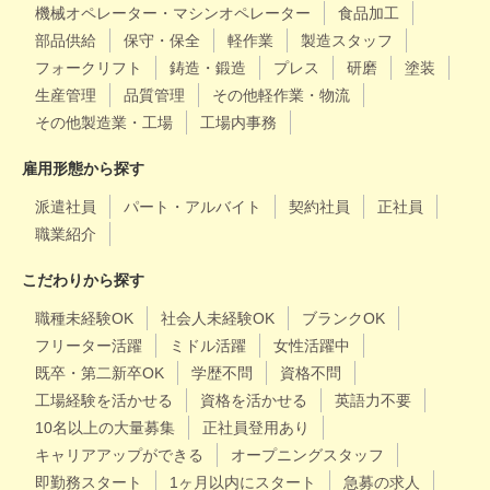
機械オペレーター・マシンオペレーター
食品加工
部品供給
保守・保全
軽作業
製造スタッフ
フォークリフト
鋳造・鍛造
プレス
研磨
塗装
生産管理
品質管理
その他軽作業・物流
その他製造業・工場
工場内事務
雇用形態から探す
派遣社員
パート・アルバイト
契約社員
正社員
職業紹介
こだわりから探す
職種未経験OK
社会人未経験OK
ブランクOK
フリーター活躍
ミドル活躍
女性活躍中
既卒・第二新卒OK
学歴不問
資格不問
工場経験を活かせる
資格を活かせる
英語力不要
10名以上の大量募集
正社員登用あり
キャリアアップができる
オープニングスタッフ
即勤務スタート
1ヶ月以内にスタート
急募の求人