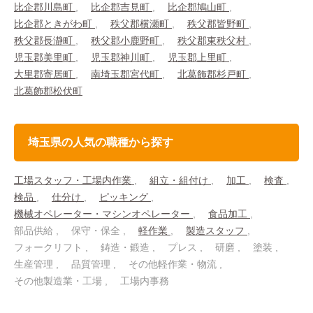
比企郡川島町
比企郡吉見町
比企郡鳩山町
比企郡ときがわ町
秩父郡横瀬町
秩父郡皆野町
秩父郡長瀞町
秩父郡小鹿野町
秩父郡東秩父村
児玉郡美里町
児玉郡神川町
児玉郡上里町
大里郡寄居町
南埼玉郡宮代町
北葛飾郡杉戸町
北葛飾郡松伏町
埼玉県の人気の職種から探す
工場スタッフ・工場内作業
組立・組付け
加工
検査
検品
仕分け
ピッキング
機械オペレーター・マシンオペレーター
食品加工
部品供給
保守・保全
軽作業
製造スタッフ
フォークリフト
鋳造・鍛造
プレス
研磨
塗装
生産管理
品質管理
その他軽作業・物流
その他製造業・工場
工場内事務