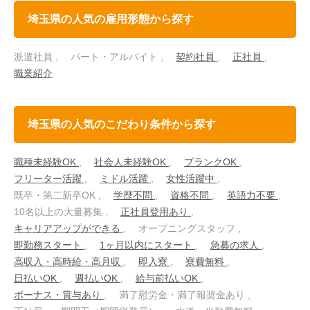
埼玉県の人気の雇用形態から探す
派遣社員
パート・アルバイト
契約社員
正社員
職業紹介
埼玉県の人気のこだわり条件から探す
職種未経験OK
社会人未経験OK
ブランクOK
フリーター活躍
ミドル活躍
女性活躍中
既卒・第二新卒OK
学歴不問
資格不問
英語力不要
10名以上の大量募集
正社員登用あり
キャリアアップができる
オープニングスタッフ
即勤務スタート
1ヶ月以内にスタート
急募の求人
高収入・高時給・高月収
即入寮
寮費無料
日払いOK
週払いOK
給与前払いOK
ボーナス・賞与あり
満了慰労金・満了報奨金あり