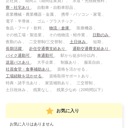
正社員
期間工（期間従業員）
水道・光熱費無料
寮・社宅あり
自動車・自動車部品
産業機械・農業機器・金属
携帯・パソコン・家電
電子・半導体
ゴム・プラスチック
食品・フード・飲料
物流・倉庫
医療機器
その他工場・製造業
その他物流・軽作業
日勤のみ
夜勤のみ
二交替制/三交替制
土日休み
短期
長期活躍
赴任交通費支給あり
通勤交通費支給あり
バイク通勤可
車通勤可
駅から徒歩5分以内
送迎バスあり
大手企業
制服あり
服装自由
社員食堂・食事補助あり
資格を活かせる
工場経験を活かせる
資格取得サポートあり
特典・諸手当あり
家賃補助あり
三交替制
土日祝休み
残業なし
残業少なめ（20時間以下）
お気に入り
お気に入りはありません