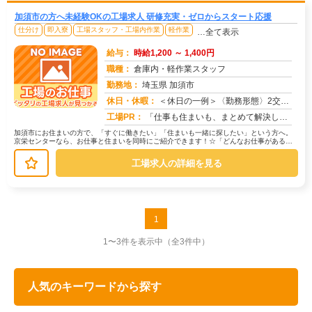
加須市の方へ未経験OKの工場求人 研修充実・ゼロからスタート応援
仕分け
即入寮
工場スタッフ・工場内作業
軽作業
…全て表示
給与：
時給1,200 ～ 1,400円
職種：
倉庫内・軽作業スタッフ
勤務地：
埼玉県 加須市
休日・休暇：
＜休日の一例＞〈勤務形態〉2交替〈休日〉土日★ＧＷ・夏季・冬季・年末年始休暇あり★有給休暇あり※配属先により休日・...
求人番号：171666
工場PR：
「仕事も住まいも、まとめて解決したい！」そんなあなたを応援します。株式会社京栄センターでは、全国の工場求人をご紹介...
加須市にお住まいの方で、「すぐに働きたい」「住まいも一緒に探したい」という方へ。
京栄センターなら、お仕事と住まいを同時にご紹介できます！☆「どんなお仕事がある
の？」→ 製造・組立・検査・軽作業な...
工場求人の詳細を見る
1
1〜3件を表示中
（全3件中）
人気のキーワードから探す