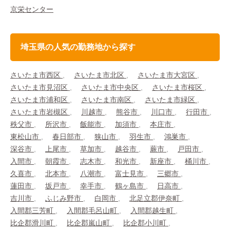
京栄センター
埼玉県の人気の勤務地から探す
さいたま市西区
さいたま市北区
さいたま市大宮区
さいたま市見沼区
さいたま市中央区
さいたま市桜区
さいたま市浦和区
さいたま市南区
さいたま市緑区
さいたま市岩槻区
川越市
熊谷市
川口市
行田市
秩父市
所沢市
飯能市
加須市
本庄市
東松山市
春日部市
狭山市
羽生市
鴻巣市
深谷市
上尾市
草加市
越谷市
蕨市
戸田市
入間市
朝霞市
志木市
和光市
新座市
桶川市
久喜市
北本市
八潮市
富士見市
三郷市
蓮田市
坂戸市
幸手市
鶴ヶ島市
日高市
吉川市
ふじみ野市
白岡市
北足立郡伊奈町
入間郡三芳町
入間郡毛呂山町
入間郡越生町
比企郡滑川町
比企郡嵐山町
比企郡小川町