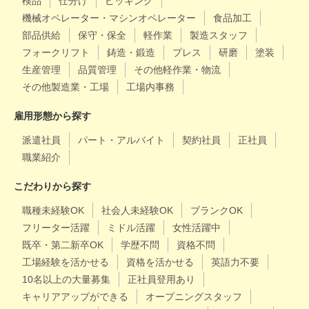
検品
仕分け
ピッキング
機械オペレーター・マシンオペレーター
食品加工
部品供給
保守・保全
軽作業
製造スタッフ
フォークリフト
鋳造・鍛造
プレス
研磨
塗装
生産管理
品質管理
その他軽作業・物流
その他製造業・工場
工場内事務
雇用形態から探す
派遣社員
パート・アルバイト
契約社員
正社員
職業紹介
こだわりから探す
職種未経験OK
社会人未経験OK
ブランクOK
フリーター活躍
ミドル活躍
女性活躍中
既卒・第二新卒OK
学歴不問
資格不問
工場経験を活かせる
資格を活かせる
英語力不要
10名以上の大量募集
正社員登用あり
キャリアアップができる
オープニングスタッフ