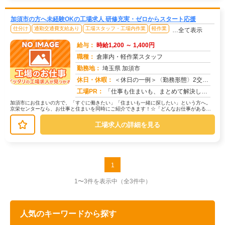
加須市の方へ未経験OKの工場求人 研修充実・ゼロからスタート応援
仕分け
通勤交通費支給あり
工場スタッフ・工場内作業
軽作業
…全て表示
給与：
時給1,200 ～ 1,400円
職種：
倉庫内・軽作業スタッフ
勤務地：
埼玉県 加須市
休日・休暇：
＜休日の一例＞〈勤務形態〉2交替〈休日〉土日★ＧＷ・夏季・冬季・年末年始休暇あり★有給休暇あり※配属先により休日・...
求人番号：171666
工場PR：
「仕事も住まいも、まとめて解決したい！」そんなあなたを応援します。株式会社京栄センターでは、全国の工場求人をご紹介...
加須市にお住まいの方で、「すぐに働きたい」「住まいも一緒に探したい」という方へ。
京栄センターなら、お仕事と住まいを同時にご紹介できます！☆「どんなお仕事がある
の？」→ 製造・組立・検査・軽作業な...
工場求人の詳細を見る
1
1〜3件を表示中
（全3件中）
人気のキーワードから探す