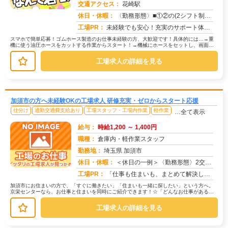
交通アクセス：
花崎駅
求人番号：50981
休日・休暇：
〈勤務形態〉■①②の(2シフト制）交替制■①②③の３交替制〈休日〉土日祝★GW★夏季休暇★年末年始
工場PR：
未経験でも安心！充実のサポート体制で新しい一歩を踏み出せます！→ 専属担当スタッフが就業まで徹底サポート！不安や悩...
スマホで簡単応募！ゴムホース製造のお仕事未経験の方、大歓迎です！具体的には…→重
機に使う油圧ホースをカットする作業からスタート！→機械にホースをセットし、画面の
指示に従って操作します。→金具を取...
工場求人の詳細を見る
加須市の方へ未経験OKの工場求人 研修充実・ゼロからスタート応援
仕分け
通勤交通費支給あり
工場スタッフ・工場内作業
軽作業
…全て表示
給与：
時給1,200 ～ 1,400円
職種：
倉庫内・軽作業スタッフ
勤務地：
埼玉県 加須市
休日・休暇：
＜休日の一例＞〈勤務形態〉2交替〈休日〉土日★ＧＷ・夏季・冬季・年末年始休暇あり★有給休暇あり※配属先により休日・...
求人番号：173517
工場PR：
「仕事も住まいも、まとめて解決したい！」そんなあなたを応援します。株式会社京栄センターでは、全国の工場求人をご紹介...
加須市にお住まいの方で、「すぐに働きたい」「住まいも一緒に探したい」という方へ。
京栄センターなら、お仕事と住まいを同時にご紹介できます！☆「どんなお仕事がある
の？」→ 製造・組立・検査・軽作業な...
工場求人の詳細を見る