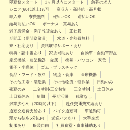
即勤務スタート
1ヶ月以内にスタート
急募の求人
シニア(60代以上)も可
高収入・高時給・高月収
即入寮
寮費無料
日払いOK
週払いOK
給与前払いOK
ボーナス・賞与あり
満了慰労金・満了報奨金あり
正社員
期間工（期間従業員）
水道・光熱費無料
寮・社宅あり
資格取得サポートあり
特典・諸手当あり
家賃補助あり
自動車・自動車部品
産業機械・農業機器・金属
携帯・パソコン・家電
電子・半導体
ゴム・プラスチック
食品・フード・飲料
物流・倉庫
医療機器
その他工場・製造業
その他物流・軽作業
日勤のみ
夜勤のみ
二交替制/三交替制
三交替制
土日休み
土日祝休み
短期
長期活躍
残業なし
残業少なめ（20時間以下）
赴任交通費支給あり
通勤交通費支給あり
バイク通勤可
車通勤可
駅から徒歩5分以内
送迎バスあり
大手企業
制服あり
服装自由
社員食堂・食事補助あり