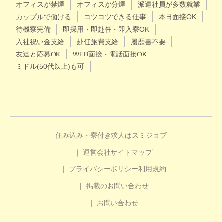
オフィスが禁煙
オフィスが分煙
派遣社員が多数就業
カップルで働ける
コツコツできる仕事
本日面接OK
待機寮完備
即採用・即赴任・即入寮OK
入社祝い金支給
赴任旅費支給
履歴書不要
友達と応募OK
WEB面接・電話面接OK
ミドル(50代以上)も可
住み込み・寮付き求人はスミジョブ
運営会社
サイトマップ
プライバシーポリシー
利用規約
掲載のお問い合わせ
お問い合わせ