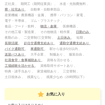
正社員
期間工（期間従業員）
水道・光熱費無料
寮・社宅あり
自動車・自動車部品
産業機械・農業機器・金属
携帯・パソコン・家電
電子・半導体
ゴム・プラスチック
食品・フード・飲料
物流・倉庫
医療機器
その他工場・製造業
その他物流・軽作業
日勤のみ
夜勤のみ
二交替制/三交替制
土日休み
短期
長期活躍
赴任交通費支給あり
通勤交通費支給あり
バイク通勤可
車通勤可
駅から徒歩5分以内
送迎バスあり
大手企業
制服あり
服装自由
社員食堂・食事補助あり
資格を活かせる
工場経験を活かせる
資格取得サポートあり
特典・諸手当あり
家賃補助あり
三交替制
土日祝休み
残業なし
残業少なめ（20時間以下）
お気に入り
お気に入りはありません