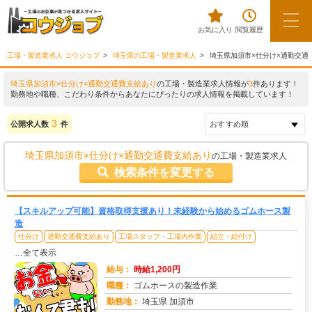
お気に入り
閲覧履歴
工場・製造業求人 コウジョブ
埼玉県の工場・製造業求人
埼玉県加須市×仕分け×通勤交通
埼玉県加須市×仕分け×通勤交通費支給あり
の工場・製造業求人情報が
3
件あります！
勤務地や職種、こだわり条件からあなたにぴったりの求人情報を掲載しています！
3
公開求人数
件
埼玉県加須市×仕分け×通勤交通費支給あり
の工場・製造業求人
検索条件を変更する
【スキルアップ可能】資格取得支援あり！未経験から始めるゴムホース製
造
仕分け
通勤交通費支給あり
工場スタッフ・工場内作業
組立・組付け
…全て表示
給与：
時給1,200円
職種：
ゴムホースの製造作業
勤務地：
埼玉県 加須市