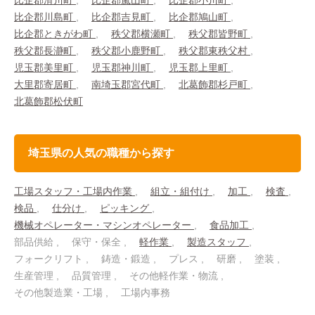
比企郡滑川町
比企郡嵐山町
比企郡小川町
比企郡川島町
比企郡吉見町
比企郡鳩山町
比企郡ときがわ町
秩父郡横瀬町
秩父郡皆野町
秩父郡長瀞町
秩父郡小鹿野町
秩父郡東秩父村
児玉郡美里町
児玉郡神川町
児玉郡上里町
大里郡寄居町
南埼玉郡宮代町
北葛飾郡杉戸町
北葛飾郡松伏町
埼玉県の人気の職種から探す
工場スタッフ・工場内作業
組立・組付け
加工
検査
検品
仕分け
ピッキング
機械オペレーター・マシンオペレーター
食品加工
部品供給
保守・保全
軽作業
製造スタッフ
フォークリフト
鋳造・鍛造
プレス
研磨
塗装
生産管理
品質管理
その他軽作業・物流
その他製造業・工場
工場内事務