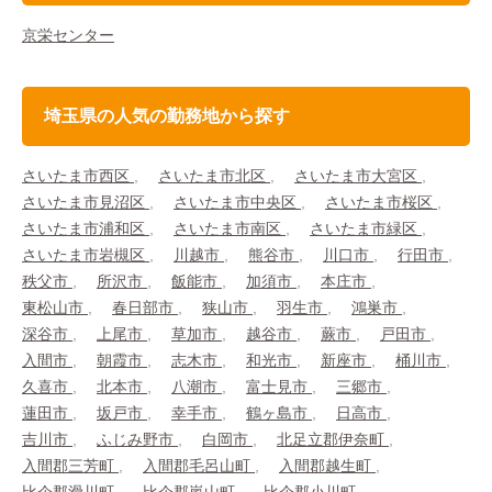
京栄センター
埼玉県の人気の勤務地から探す
さいたま市西区
さいたま市北区
さいたま市大宮区
さいたま市見沼区
さいたま市中央区
さいたま市桜区
さいたま市浦和区
さいたま市南区
さいたま市緑区
さいたま市岩槻区
川越市
熊谷市
川口市
行田市
秩父市
所沢市
飯能市
加須市
本庄市
東松山市
春日部市
狭山市
羽生市
鴻巣市
深谷市
上尾市
草加市
越谷市
蕨市
戸田市
入間市
朝霞市
志木市
和光市
新座市
桶川市
久喜市
北本市
八潮市
富士見市
三郷市
蓮田市
坂戸市
幸手市
鶴ヶ島市
日高市
吉川市
ふじみ野市
白岡市
北足立郡伊奈町
入間郡三芳町
入間郡毛呂山町
入間郡越生町