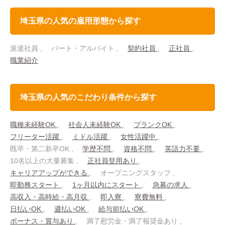
埼玉県の人気の雇用形態から探す
派遣社員
パート・アルバイト
契約社員
正社員
職業紹介
埼玉県の人気のこだわり条件から探す
職種未経験OK
社会人未経験OK
ブランクOK
フリーター活躍
ミドル活躍
女性活躍中
既卒・第二新卒OK
学歴不問
資格不問
英語力不要
10名以上の大量募集
正社員登用あり
キャリアアップができる
オープニングスタッフ
即勤務スタート
1ヶ月以内にスタート
急募の求人
高収入・高時給・高月収
即入寮
寮費無料
日払いOK
週払いOK
給与前払いOK
ボーナス・賞与あり
満了慰労金・満了報奨金あり