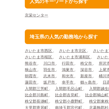
人気のキーワードから探す
京栄センター
埼玉県の人気の勤務地から探す
さいたま市西区
さいたま市北区
さいたま
さいたま市桜区
さいたま市浦和区
さいた
熊谷市
川口市
行田市
秩父市
所沢
狭山市
羽生市
鴻巣市
深谷市
上尾
朝霞市
志木市
和光市
新座市
桶川
蓮田市
坂戸市
幸手市
鶴ヶ島市
日
入間郡三芳町
入間郡毛呂山町
入間郡越
比企郡川島町
比企郡吉見町
比企郡鳩山
秩父郡長瀞町
秩父郡小鹿野町
秩父郡東
大里郡寄居町
南埼玉郡宮代町
北葛飾郡