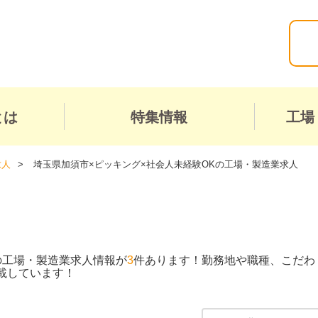
とは
特集情報
工場
求人
埼玉県加須市×ピッキング×社会人未経験OKの工場・製造業求人
の工場・製造業求人情報が
3
件あります！勤務地や職種、こだわ
載しています！