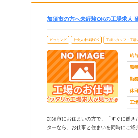
加須市の方へ未経験OKの工場求人 
ピッキング
社会人未経験OK
工場スタッフ・工場
給
職
勤
休
工場
求人番号：171666
加須市にお住まいの方で、「すぐに働き
ターなら、お仕事と住まいを同時にご紹
立・検査・軽作業な...