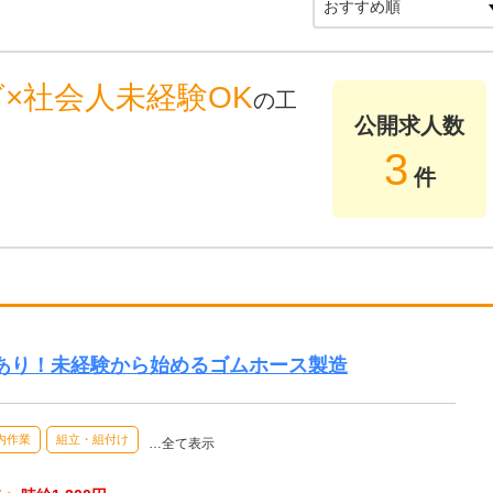
×社会人未経験OK
の工
公開求人数
3
件
あり！未経験から始めるゴムホース製造
内作業
組立・組付け
…全て表示