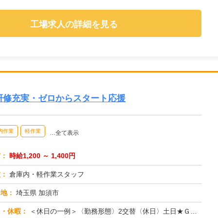
工場求人の詳細を見る
研修充実・ゼロからスタート応援
内作業
軽作業
…全て表示
与：
時給1,200 ～ 1,400円
種：
倉庫内・軽作業スタッフ
務地：
埼玉県 加須市
日・休暇：
＜休日の一例＞〈勤務形態〉2交替〈休日〉土日★ＧＷ・夏季・冬季・年末年始休暇あり★有給休暇あり※配属先により休日・...