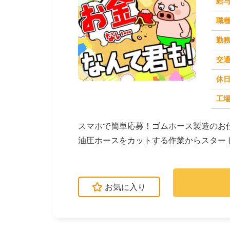
給
職
勤
交
休
求人番号：50981
工場
スマホで簡単応募！ゴムホース製造のお
油圧ホースをカットする作業からスター
します。→金具を取...
お気に入り