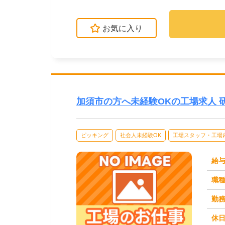
お気に入り
加須市の方へ未経験OKの工場求人 
ピッキング
社会人未経験OK
工場スタッフ・工場
給
職
勤
休