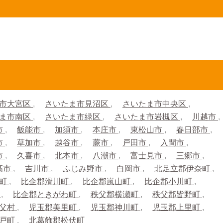
市大宮区
さいたま市見沼区
さいたま市中央区
ま市南区
さいたま市緑区
さいたま市岩槻区
川越市
市
飯能市
加須市
本庄市
東松山市
春日部市
市
草加市
越谷市
蕨市
戸田市
入間市
市
久喜市
北本市
八潮市
富士見市
三郷市
高市
吉川市
ふじみ野市
白岡市
北足立郡伊奈町
生町
比企郡滑川町
比企郡嵐山町
比企郡小川町
町
比企郡ときがわ町
秩父郡横瀬町
秩父郡皆野町
秩父村
児玉郡美里町
児玉郡神川町
児玉郡上里町
杉戸町
北葛飾郡松伏町