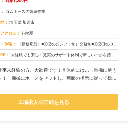
与：
時給1,200円
種：
ゴムホースの製造作業
務地：
埼玉県 加須市
通アクセス：
花崎駅
日・休暇：
〈勤務形態〉■①②の(2シフト制）交替制■①②③の３交替制〈休日〉土日祝★GW★夏季休暇★年末年始
PR：
未経験でも安心！充実のサポート体制で新しい一歩を踏み出せます！→ 専属担当スタッフが就業まで徹底サポート！不安や悩...
仕事未経験の方、大歓迎です！具体的には…→重機に使う
ト！→機械にホースをセットし、画面の指示に従って操作
工場求人の詳細を見る