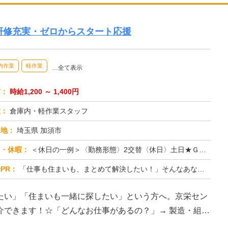
研修充実・ゼロからスタート応援
内作業
軽作業
…全て表示
与：
時給1,200 ～ 1,400円
種：
倉庫内・軽作業スタッフ
務地：
埼玉県 加須市
日・休暇：
＜休日の一例＞〈勤務形態〉2交替〈休日〉土日★ＧＷ・夏季・冬季・年末年始休暇あり★有給休暇あり※配属先により休日・...
PR：
「仕事も住まいも、まとめて解決したい！」そんなあなたを応援します。株式会社京栄センターでは、全国の工場求人をご紹介...
たい」「住まいも一緒に探したい」という方へ。京栄セン
介できます！☆「どんなお仕事があるの？」→ 製造・組