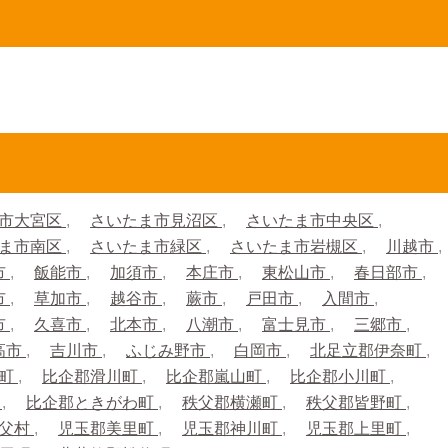
市大宮区
さいたま市見沼区
さいたま市中央区
ま市南区
さいたま市緑区
さいたま市岩槻区
川越市
市
飯能市
加須市
本庄市
東松山市
春日部市
市
草加市
越谷市
蕨市
戸田市
入間市
市
久喜市
北本市
八潮市
富士見市
三郷市
高市
吉川市
ふじみ野市
白岡市
北足立郡伊奈町
生町
比企郡滑川町
比企郡嵐山町
比企郡小川町
町
比企郡ときがわ町
秩父郡横瀬町
秩父郡皆野町
秩父村
児玉郡美里町
児玉郡神川町
児玉郡上里町