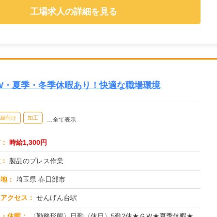
工場求人の詳細を見る
GW・夏季・冬季休暇あり！快適な職場環境
・組付け
加工
…全て表示
与：
時給1,300円
種：
製品のプレス作業
務地：
埼玉県 春日部市
通アクセス：
せんげん台駅
日・休暇：
〈勤務形態〉日勤〈休日〉5勤2休★ＧＷ★夏季休暇★冬季休暇★年末年始