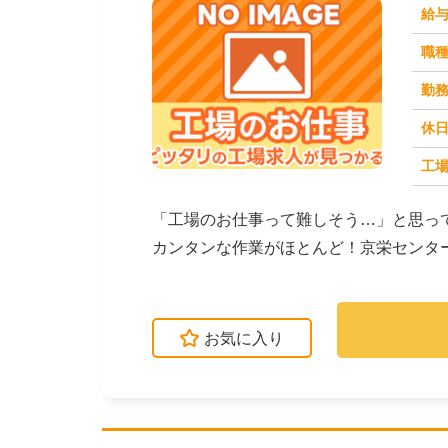
給
職
勤
休
工場
求人番号：173520
「工場のお仕事って難しそう…」と思っ
カンタンな作業がほとんど！京栄センタ
ます。たとえばこん...
お気に入り