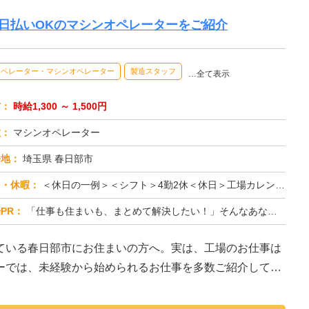
日払いOKのマシンオペレーターをご紹介
オペレーター・マシンオペレーター
製造スタッフ
…全て表示
与：
時給1,300 ～ 1,500円
種：
マシンオペレーター
務地：
埼玉県 春日部市
日・休暇：
＜休日の一例＞＜シフト＞4勤2休＜休日＞工場カレンダーによる★長期休暇あり★有給休暇あり※配属先により休日・勤務形...
PR：
「仕事も住まいも、まとめて解決したい！」そんなあなたを応援します。株式会社京栄センターでは、全国の工場求人をご紹介...
ている春日部市にお住まいの方へ。実は、工場のお仕事は
ーでは、未経験から始められるお仕事を多数ご紹介してい