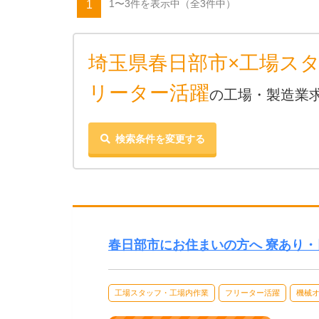
1〜3件を表示中
（全3件中）
1
埼玉県春日部市×工場ス
リーター活躍
の工場・製造業
検索条件を変更する
春日部市にお住まいの方へ 寮あり・
工場スタッフ・工場内作業
フリーター活躍
機械