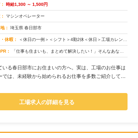
与：
時給1,300 ～ 1,500円
種：
マシンオペレーター
務地：
埼玉県 春日部市
日・休暇：
＜休日の一例＞＜シフト＞4勤2休＜休日＞工場カレンダーによる★長期休暇あり★有給休暇あり※配属先により休日・勤務形...
PR：
「仕事も住まいも、まとめて解決したい！」そんなあなたを応援します。株式会社京栄センターでは、全国の工場求人をご紹介...
ている春日部市にお住まいの方へ。実は、工場のお仕事は
ーでは、未経験から始められるお仕事を多数ご紹介してい
工場求人の詳細を見る