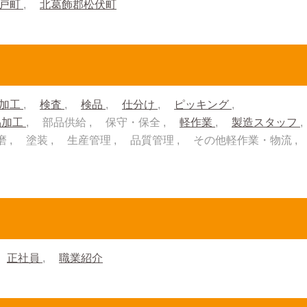
杉戸町
北葛飾郡松伏町
加工
検査
検品
仕分け
ピッキング
品加工
部品供給
保守・保全
軽作業
製造スタッフ
磨
塗装
生産管理
品質管理
その他軽作業・物流
正社員
職業紹介