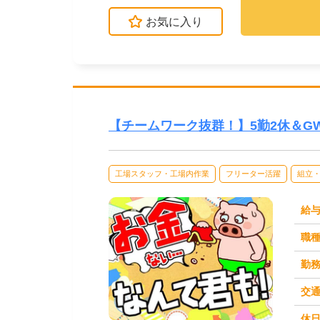
お気に入り
【チームワーク抜群！】5勤2休＆
工場スタッフ・工場内作業
フリーター活躍
組立
給
職
勤
交
休