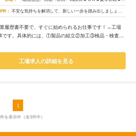
PR：
不安な気持ちを解消して、新しい一歩を踏み出しましょう！株式会社京栄センターでは、経験・スキルは一切問いません。未経...
作業履歴書不要で、すぐに始められるお仕事です！→工場
事です。具体的には、①製品の組立②加工③検品・検査④
工場求人の詳細を見る
1
3件を表示中
（全3件中）