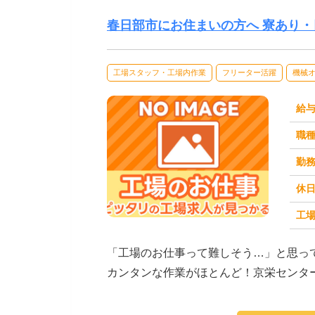
春日部市にお住まいの方へ 寮あり・
工場スタッフ・工場内作業
フリーター活躍
機械
給
職
勤
休
工場
求人番号：171669
「工場のお仕事って難しそう…」と思っ
カンタンな作業がほとんど！京栄センタ
ます。たとえばこん...