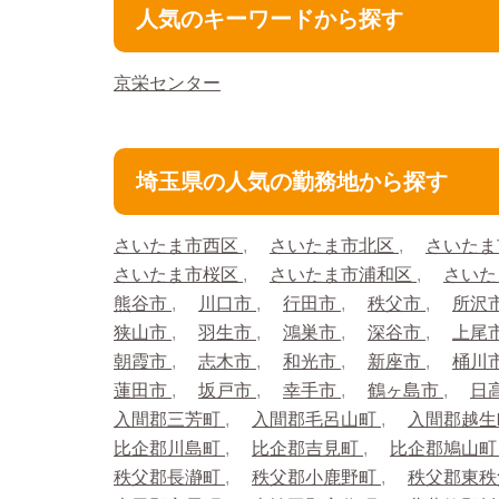
人気のキーワードから探す
京栄センター
埼玉県の人気の勤務地から探す
さいたま市西区
さいたま市北区
さいたま
さいたま市桜区
さいたま市浦和区
さいた
熊谷市
川口市
行田市
秩父市
所沢
狭山市
羽生市
鴻巣市
深谷市
上尾
朝霞市
志木市
和光市
新座市
桶川
蓮田市
坂戸市
幸手市
鶴ヶ島市
日
入間郡三芳町
入間郡毛呂山町
入間郡越
比企郡川島町
比企郡吉見町
比企郡鳩山
秩父郡長瀞町
秩父郡小鹿野町
秩父郡東