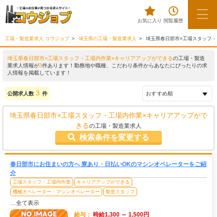
お気に入り
閲覧履歴
工場・製造業求人 コウジョブ
埼玉県の工場・製造業求人
埼玉県春日部市×工場スタッフ
埼玉県春日部市×工場スタッフ・工場内作業×キャリアアップができる
の工場・製造
業求人情報が
3
件あります！勤務地や職種、こだわり条件からあなたにぴったりの求
人情報を掲載しています！
3
公開求人数
件
埼玉県春日部市×工場スタッフ・工場内作業×キャリアアップがで
きる
の工場・製造業求人
検索条件を変更する
春日部市にお住まいの方へ 寮あり・日払いOKのマシンオペレーターをご紹
介
工場スタッフ・工場内作業
キャリアアップができる
機械オペレーター・マシンオペレーター
製造スタッフ
…全て表示
給与：
時給1,300 ～ 1,500円