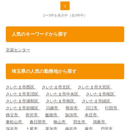
1
1〜3件を表示中
（全3件中）
人気のキーワードから探す
京栄センター
埼玉県の人気の勤務地から探す
さいたま市西区
さいたま市北区
さいたま市大宮区
さいたま市見沼区
さいたま市中央区
さいたま市桜区
さいたま市浦和区
さいたま市南区
さいたま市緑区
さいたま市岩槻区
川越市
熊谷市
川口市
行田市
秩父市
所沢市
飯能市
加須市
本庄市
東松山市
春日部市
狭山市
羽生市
鴻巣市
深谷市
上尾市
草加市
越谷市
蕨市
戸田市