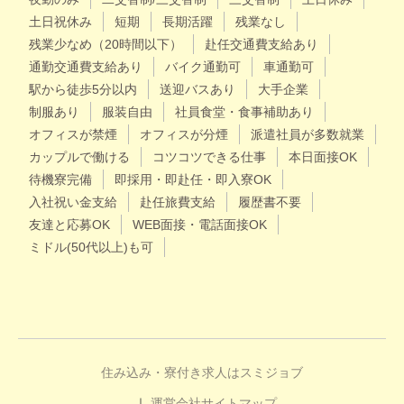
土日祝休み
短期
長期活躍
残業なし
残業少なめ（20時間以下）
赴任交通費支給あり
通勤交通費支給あり
バイク通勤可
車通勤可
駅から徒歩5分以内
送迎バスあり
大手企業
制服あり
服装自由
社員食堂・食事補助あり
オフィスが禁煙
オフィスが分煙
派遣社員が多数就業
カップルで働ける
コツコツできる仕事
本日面接OK
待機寮完備
即採用・即赴任・即入寮OK
入社祝い金支給
赴任旅費支給
履歴書不要
友達と応募OK
WEB面接・電話面接OK
ミドル(50代以上)も可
住み込み・寮付き求人はスミジョブ
運営会社
サイトマップ