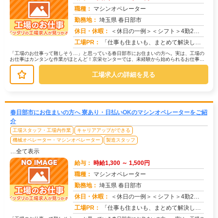
職種：
マシンオペレーター
勤務地：
埼玉県 春日部市
休日・休暇：
＜休日の一例＞＜シフト＞4勤2休＜休日＞工場カレンダーによる★長期休暇あり★有給休暇あり※配属先により休日・勤務形...
求人番号：173520
工場PR：
「仕事も住まいも、まとめて解決したい！」そんなあなたを応援します。株式会社京栄センターでは、全国の工場求人をご紹介...
「工場のお仕事って難しそう…」と思っている春日部市にお住まいの方へ。実は、工場の
お仕事はカンタンな作業がほとんど！京栄センターでは、未経験から始められるお仕事を
多数ご紹介しています。たとえばこん...
工場求人の詳細を見る
春日部市にお住まいの方へ 寮あり・日払いOKのマシンオペレーターをご紹
介
工場スタッフ・工場内作業
キャリアアップができる
機械オペレーター・マシンオペレーター
製造スタッフ
…全て表示
給与：
時給1,300 ～ 1,500円
職種：
マシンオペレーター
勤務地：
埼玉県 春日部市
休日・休暇：
＜休日の一例＞＜シフト＞4勤2休＜休日＞工場カレンダーによる★長期休暇あり★有給休暇あり※配属先により休日・勤務形...
求人番号：171669
工場PR：
「仕事も住まいも、まとめて解決したい！」そんなあなたを応援します。株式会社京栄センターでは、全国の工場求人をご紹介...