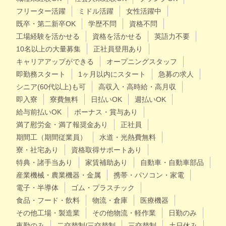
フリーター活躍
ミドル活躍
女性活躍中
既卒・第二新卒OK
学歴不問
資格不問
工場経験を活かせる
資格を活かせる
英語力不要
10名以上の大量募集
正社員登用あり
キャリアアップができる
オープニングスタッフ
即勤務スタート
1ヶ月以内にスタート
急募の求人
シニア(60代以上)も可
高収入・高時給・高月収
即入寮
寮費無料
日払いOK
週払いOK
給与前払いOK
ボーナス・賞与あり
満了慰労金・満了報奨金あり
正社員
期間工（期間従業員）
水道・光熱費無料
寮・社宅あり
資格取得サポートあり
特典・諸手当あり
家賃補助あり
自動車・自動車部品
産業機械・農業機器・金属
携帯・パソコン・家電
電子・半導体
ゴム・プラスチック
食品・フード・飲料
物流・倉庫
医療機器
その他工場・製造業
その他物流・軽作業
日勤のみ
夜勤のみ
二交替制/三交替制
三交替制
土日休み