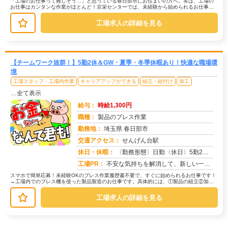
「工場のお仕事って難しそう…」と思っている春日部市にお住まいの方へ。実は、工場の
お仕事はカンタンな作業がほとんど！京栄センターでは、未経験から始められるお仕事を
多数ご紹介しています。たとえばこん...
工場求人の詳細を見る
【チームワーク抜群！】5勤2休＆GW・夏季・冬季休暇あり！快適な職場環
境
工場スタッフ・工場内作業
キャリアアップができる
組立・組付け
加工
…全て表示
給与：
時給1,300円
職種：
製品のプレス作業
勤務地：
埼玉県 春日部市
交通アクセス：
せんげん台駅
求人番号：50977
休日・休暇：
〈勤務形態〉日勤〈休日〉5勤2休★ＧＷ★夏季休暇★冬季休暇★年末年始
工場PR：
不安な気持ちを解消して、新しい一歩を踏み出しましょう！株式会社京栄センターでは、経験・スキルは一切問いません。未経...
スマホで簡単応募！未経験OKのプレス作業履歴書不要で、すぐに始められるお仕事です！
→工場内でのプレス機を使った製品製造のお仕事です。具体的には、①製品の組立②加工
③検品・検査④ピッキング・集積と...
工場求人の詳細を見る