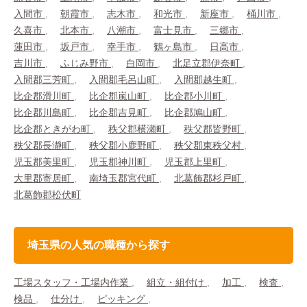
入間市
朝霞市
志木市
和光市
新座市
桶川市
久喜市
北本市
八潮市
富士見市
三郷市
蓮田市
坂戸市
幸手市
鶴ヶ島市
日高市
吉川市
ふじみ野市
白岡市
北足立郡伊奈町
入間郡三芳町
入間郡毛呂山町
入間郡越生町
比企郡滑川町
比企郡嵐山町
比企郡小川町
比企郡川島町
比企郡吉見町
比企郡鳩山町
比企郡ときがわ町
秩父郡横瀬町
秩父郡皆野町
秩父郡長瀞町
秩父郡小鹿野町
秩父郡東秩父村
児玉郡美里町
児玉郡神川町
児玉郡上里町
大里郡寄居町
南埼玉郡宮代町
北葛飾郡杉戸町
北葛飾郡松伏町
埼玉県の人気の職種から探す
工場スタッフ・工場内作業
組立・組付け
加工
検査
検品
仕分け
ピッキング