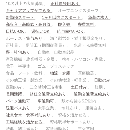
10名以上の大量募集
正社員登用あり
キャリアアップができる
オープニングスタッフ
即勤務スタート
1ヶ月以内にスタート
急募の求人
高収入・高時給・高月収
即入寮
寮費無料
日払いOK
週払いOK
給与前払いOK
ボーナス・賞与あり
満了慰労金・満了報奨金あり
正社員
期間工（期間従業員）
水道・光熱費無料
寮・社宅あり
自動車・自動車部品
産業機械・農業機器・金属
携帯・パソコン・家電
電子・半導体
ゴム・プラスチック
食品・フード・飲料
物流・倉庫
医療機器
その他工場・製造業
その他物流・軽作業
日勤のみ
夜勤のみ
二交替制/三交替制
土日休み
短期
長期活躍
赴任交通費支給あり
通勤交通費支給あり
バイク通勤可
車通勤可
駅から徒歩5分以内
送迎バスあり
大手企業
制服あり
服装自由
社員食堂・食事補助あり
資格を活かせる
工場経験を活かせる
資格取得サポートあり
特典・諸手当あり
家賃補助あり
三交替制