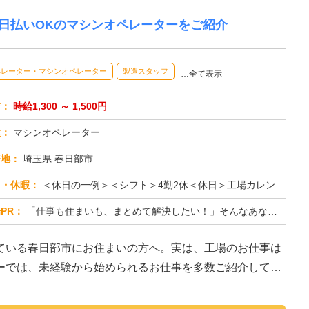
日払いOKのマシンオペレーターをご紹介
ペレーター・マシンオペレーター
製造スタッフ
…全て表示
与：
時給1,300 ～ 1,500円
種：
マシンオペレーター
務地：
埼玉県 春日部市
日・休暇：
＜休日の一例＞＜シフト＞4勤2休＜休日＞工場カレンダーによる★長期休暇あり★有給休暇あり※配属先により休日・勤務形...
PR：
「仕事も住まいも、まとめて解決したい！」そんなあなたを応援します。株式会社京栄センターでは、全国の工場求人をご紹介...
ている春日部市にお住まいの方へ。実は、工場のお仕事は
ーでは、未経験から始められるお仕事を多数ご紹介してい