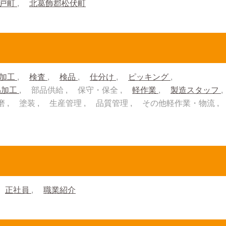
杉戸町
北葛飾郡松伏町
加工
検査
検品
仕分け
ピッキング
品加工
部品供給
保守・保全
軽作業
製造スタッフ
磨
塗装
生産管理
品質管理
その他軽作業・物流
正社員
職業紹介