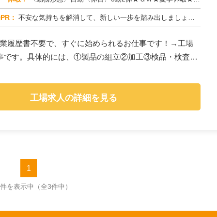
PR：
不安な気持ちを解消して、新しい一歩を踏み出しましょう！株式会社京栄センターでは、経験・スキルは一切問いません。未経...
作業履歴書不要で、すぐに始められるお仕事です！→工場
事です。具体的には、①製品の組立②加工③検品・検査④
工場求人の詳細を見る
1
3件を表示中
（全3件中）