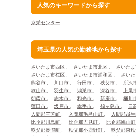
人気のキーワードから探す
京栄センター
埼玉県の人気の勤務地から探す
さいたま市西区
さいたま市北区
さいたま
さいたま市桜区
さいたま市浦和区
さいた
熊谷市
川口市
行田市
秩父市
所沢
狭山市
羽生市
鴻巣市
深谷市
上尾
朝霞市
志木市
和光市
新座市
桶川
蓮田市
坂戸市
幸手市
鶴ヶ島市
日
入間郡三芳町
入間郡毛呂山町
入間郡越
比企郡川島町
比企郡吉見町
比企郡鳩山
秩父郡長瀞町
秩父郡小鹿野町
秩父郡東