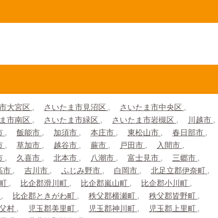
市大宮区
さいたま市見沼区
さいたま市中央区
ま市南区
さいたま市緑区
さいたま市岩槻区
川越市
市
飯能市
加須市
本庄市
東松山市
春日部市
市
草加市
越谷市
蕨市
戸田市
入間市
市
久喜市
北本市
八潮市
富士見市
三郷市
高市
吉川市
ふじみ野市
白岡市
北足立郡伊奈町
生町
比企郡滑川町
比企郡嵐山町
比企郡小川町
町
比企郡ときがわ町
秩父郡横瀬町
秩父郡皆野町
秩父村
児玉郡美里町
児玉郡神川町
児玉郡上里町