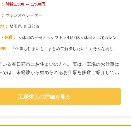
与：
時給1,300 ～ 1,500円
種：
マシンオペレーター
務地：
埼玉県 春日部市
日・休暇：
＜休日の一例＞＜シフト＞4勤2休＜休日＞工場カレンダーによる★長期休暇あり★有給休暇あり※配属先により休日・勤務形...
PR：
「仕事も住まいも、まとめて解決したい！」そんなあなたを応援します。株式会社京栄センターでは、全国の工場求人をご紹介...
ている春日部市にお住まいの方へ。実は、工場のお仕事は
ーでは、未経験から始められるお仕事を多数ご紹介してい
工場求人の詳細を見る