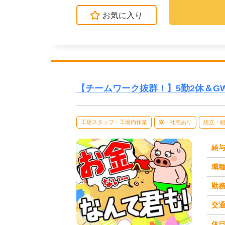
お気に入り
【チームワーク抜群！】5勤2休＆
工場スタッフ・工場内作業
寮・社宅あり
組立・
給
職
勤
交
休