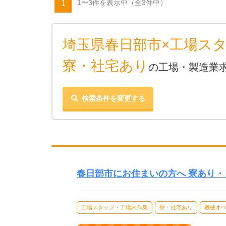
1〜3件を表示中
（全3件中）
1
埼玉県春日部市×工場ス
寮・社宅あり
の工場・製造業
検索条件を変更する
春日部市にお住まいの方へ 寮あり・
工場スタッフ・工場内作業
寮・社宅あり
機械オ