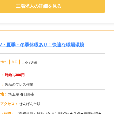
工場求人の詳細を見る
GW・夏季・冬季休暇あり！快適な職場環境
組付け
加工
…全て表示
与：
時給1,300円
種：
製品のプレス作業
務地：
埼玉県 春日部市
通アクセス：
せんげん台駅
日・休暇：
〈勤務形態〉日勤〈休日〉5勤2休★ＧＷ★夏季休暇★冬季休暇★年末年始