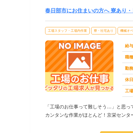
春日部市にお住まいの方へ 寮あり・
工場スタッフ・工場内作業
寮・社宅あり
機械オ
給
職
勤
休
工場
求人番号：171669
「工場のお仕事って難しそう…」と思っ
カンタンな作業がほとんど！京栄センタ
ます。たとえばこん...