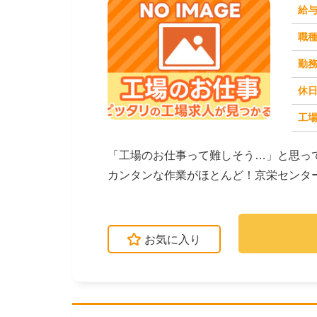
給
職
勤
休
工場
求人番号：173520
「工場のお仕事って難しそう…」と思っ
カンタンな作業がほとんど！京栄センタ
ます。たとえばこん...
お気に入り