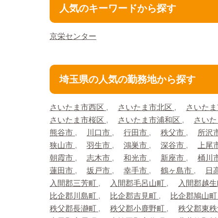
人気のキーワードから探す
京栄センター
埼玉県の人気の勤務地から探す
さいたま市西区
さいたま市北区
さいたま
さいたま市桜区
さいたま市浦和区
さいた
熊谷市
川口市
行田市
秩父市
所沢
狭山市
羽生市
鴻巣市
深谷市
上尾
朝霞市
志木市
和光市
新座市
桶川
蓮田市
坂戸市
幸手市
鶴ヶ島市
日
入間郡三芳町
入間郡毛呂山町
入間郡越
比企郡川島町
比企郡吉見町
比企郡鳩山
秩父郡長瀞町
秩父郡小鹿野町
秩父郡東