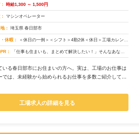
与：
時給1,300 ～ 1,500円
種：
マシンオペレーター
務地：
埼玉県 春日部市
日・休暇：
＜休日の一例＞＜シフト＞4勤2休＜休日＞工場カレンダーによる★長期休暇あり★有給休暇あり※配属先により休日・勤務形...
PR：
「仕事も住まいも、まとめて解決したい！」そんなあなたを応援します。株式会社京栄センターでは、全国の工場求人をご紹介...
ている春日部市にお住まいの方へ。実は、工場のお仕事は
ーでは、未経験から始められるお仕事を多数ご紹介してい
工場求人の詳細を見る