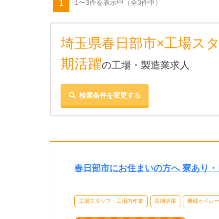
1〜3件を表示中
（全3件中）
1
埼玉県春日部市×工場ス
期活躍
の工場・製造業求人
検索条件を変更する
春日部市にお住まいの方へ 寮あり・
工場スタッフ・工場内作業
長期活躍
機械オペレ