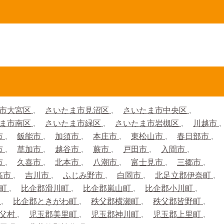
市大宮区
さいたま市見沼区
さいたま市中央区
ま市南区
さいたま市緑区
さいたま市岩槻区
川越市
市
飯能市
加須市
本庄市
東松山市
春日部市
市
草加市
越谷市
蕨市
戸田市
入間市
市
久喜市
北本市
八潮市
富士見市
三郷市
高市
吉川市
ふじみ野市
白岡市
北足立郡伊奈町
生町
比企郡滑川町
比企郡嵐山町
比企郡小川町
町
比企郡ときがわ町
秩父郡横瀬町
秩父郡皆野町
秩父村
児玉郡美里町
児玉郡神川町
児玉郡上里町