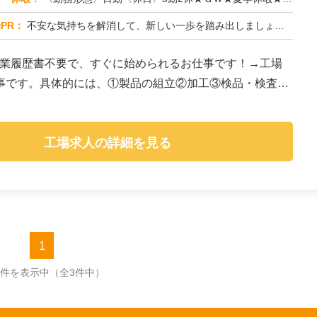
PR：
不安な気持ちを解消して、新しい一歩を踏み出しましょう！株式会社京栄センターでは、経験・スキルは一切問いません。未経...
作業履歴書不要で、すぐに始められるお仕事です！→工場
事です。具体的には、①製品の組立②加工③検品・検査④
工場求人の詳細を見る
1
3件を表示中
（全3件中）