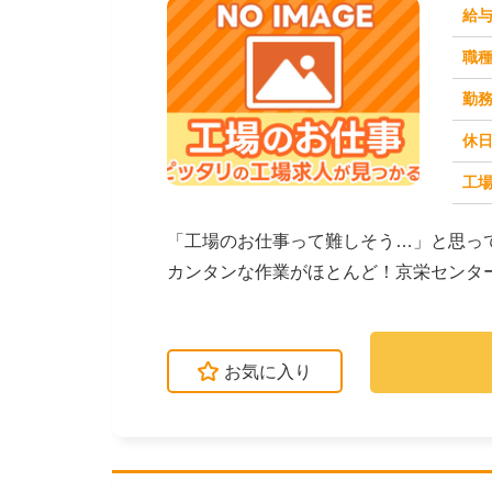
給
職
勤
休
工場
求人番号：173520
「工場のお仕事って難しそう…」と思っ
カンタンな作業がほとんど！京栄センタ
ます。たとえばこん...
お気に入り