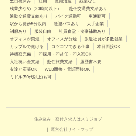
土日祝休み
短期
長期活躍
残業なし
残業少なめ（20時間以下）
赴任交通費支給あり
通勤交通費支給あり
バイク通勤可
車通勤可
駅から徒歩5分以内
送迎バスあり
大手企業
制服あり
服装自由
社員食堂・食事補助あり
オフィスが禁煙
オフィスが分煙
派遣社員が多数就業
カップルで働ける
コツコツできる仕事
本日面接OK
待機寮完備
即採用・即赴任・即入寮OK
入社祝い金支給
赴任旅費支給
履歴書不要
友達と応募OK
WEB面接・電話面接OK
ミドル(50代以上)も可
住み込み・寮付き求人はスミジョブ
運営会社
サイトマップ