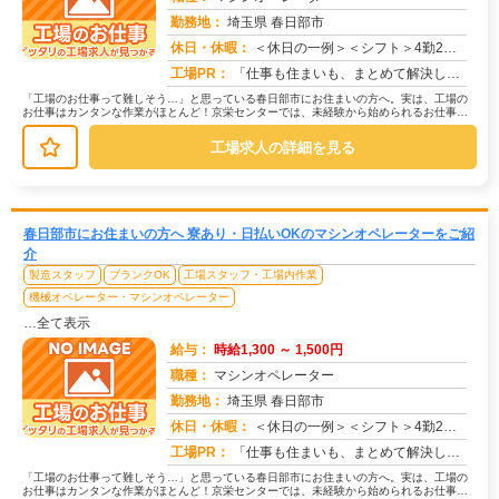
勤務地：
埼玉県 春日部市
休日・休暇：
＜休日の一例＞＜シフト＞4勤2休＜休日＞工場カレンダーによる★長期休暇あり★有給休暇あり※配属先により休日・勤務形...
求人番号：173520
工場PR：
「仕事も住まいも、まとめて解決したい！」そんなあなたを応援します。株式会社京栄センターでは、全国の工場求人をご紹介...
「工場のお仕事って難しそう…」と思っている春日部市にお住まいの方へ。実は、工場の
お仕事はカンタンな作業がほとんど！京栄センターでは、未経験から始められるお仕事を
多数ご紹介しています。たとえばこん...
工場求人の詳細を見る
春日部市にお住まいの方へ 寮あり・日払いOKのマシンオペレーターをご紹
介
製造スタッフ
ブランクOK
工場スタッフ・工場内作業
機械オペレーター・マシンオペレーター
…全て表示
給与：
時給1,300 ～ 1,500円
職種：
マシンオペレーター
勤務地：
埼玉県 春日部市
休日・休暇：
＜休日の一例＞＜シフト＞4勤2休＜休日＞工場カレンダーによる★長期休暇あり★有給休暇あり※配属先により休日・勤務形...
求人番号：171669
工場PR：
「仕事も住まいも、まとめて解決したい！」そんなあなたを応援します。株式会社京栄センターでは、全国の工場求人をご紹介...
「工場のお仕事って難しそう…」と思っている春日部市にお住まいの方へ。実は、工場の
お仕事はカンタンな作業がほとんど！京栄センターでは、未経験から始められるお仕事を