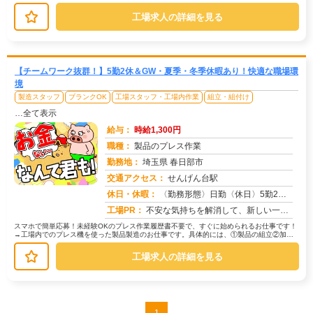
多数ご紹介しています。たとえばこん...
工場求人の詳細を見る
【チームワーク抜群！】5勤2休＆GW・夏季・冬季休暇あり！快適な職場環
境
製造スタッフ
ブランクOK
工場スタッフ・工場内作業
組立・組付け
…全て表示
給与：
時給1,300円
職種：
製品のプレス作業
勤務地：
埼玉県 春日部市
交通アクセス：
せんげん台駅
求人番号：50977
休日・休暇：
〈勤務形態〉日勤〈休日〉5勤2休★ＧＷ★夏季休暇★冬季休暇★年末年始
工場PR：
不安な気持ちを解消して、新しい一歩を踏み出しましょう！株式会社京栄センターでは、経験・スキルは一切問いません。未経...
スマホで簡単応募！未経験OKのプレス作業履歴書不要で、すぐに始められるお仕事です！
→工場内でのプレス機を使った製品製造のお仕事です。具体的には、①製品の組立②加工
③検品・検査④ピッキング・集積と...
工場求人の詳細を見る