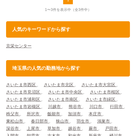
1
1〜3件を表示中
（全3件中）
人気のキーワードから探す
京栄センター
埼玉県の人気の勤務地から探す
さいたま市西区
さいたま市北区
さいたま市大宮区
さいたま市見沼区
さいたま市中央区
さいたま市桜区
さいたま市浦和区
さいたま市南区
さいたま市緑区
さいたま市岩槻区
川越市
熊谷市
川口市
行田市
秩父市
所沢市
飯能市
加須市
本庄市
東松山市
春日部市
狭山市
羽生市
鴻巣市
深谷市
上尾市
草加市
越谷市
蕨市
戸田市
入間市
朝霞市
志木市
和光市
新座市
桶川市