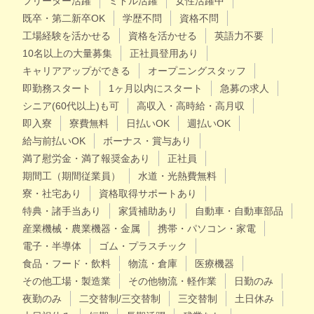
フリーター活躍
ミドル活躍
女性活躍中
既卒・第二新卒OK
学歴不問
資格不問
工場経験を活かせる
資格を活かせる
英語力不要
10名以上の大量募集
正社員登用あり
キャリアアップができる
オープニングスタッフ
即勤務スタート
1ヶ月以内にスタート
急募の求人
シニア(60代以上)も可
高収入・高時給・高月収
即入寮
寮費無料
日払いOK
週払いOK
給与前払いOK
ボーナス・賞与あり
満了慰労金・満了報奨金あり
正社員
期間工（期間従業員）
水道・光熱費無料
寮・社宅あり
資格取得サポートあり
特典・諸手当あり
家賃補助あり
自動車・自動車部品
産業機械・農業機器・金属
携帯・パソコン・家電
電子・半導体
ゴム・プラスチック
食品・フード・飲料
物流・倉庫
医療機器
その他工場・製造業
その他物流・軽作業
日勤のみ
夜勤のみ
二交替制/三交替制
三交替制
土日休み