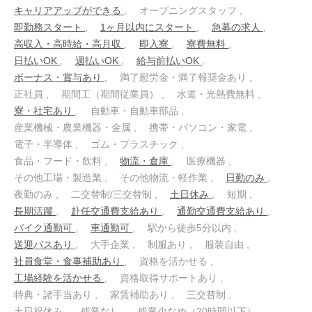
キャリアアップができる
オープニングスタッフ
即勤務スタート
1ヶ月以内にスタート
急募の求人
高収入・高時給・高月収
即入寮
寮費無料
日払いOK
週払いOK
給与前払いOK
ボーナス・賞与あり
満了慰労金・満了報奨金あり
正社員
期間工（期間従業員）
水道・光熱費無料
寮・社宅あり
自動車・自動車部品
産業機械・農業機器・金属
携帯・パソコン・家電
電子・半導体
ゴム・プラスチック
食品・フード・飲料
物流・倉庫
医療機器
その他工場・製造業
その他物流・軽作業
日勤のみ
夜勤のみ
二交替制/三交替制
土日休み
短期
長期活躍
赴任交通費支給あり
通勤交通費支給あり
バイク通勤可
車通勤可
駅から徒歩5分以内
送迎バスあり
大手企業
制服あり
服装自由
社員食堂・食事補助あり
資格を活かせる
工場経験を活かせる
資格取得サポートあり
特典・諸手当あり
家賃補助あり
三交替制
土日祝休み
残業なし
残業少なめ（20時間以下）