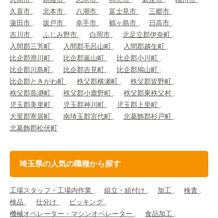
久喜市
北本市
八潮市
富士見市
三郷市
蓮田市
坂戸市
幸手市
鶴ヶ島市
日高市
吉川市
ふじみ野市
白岡市
北足立郡伊奈町
入間郡三芳町
入間郡毛呂山町
入間郡越生町
比企郡滑川町
比企郡嵐山町
比企郡小川町
比企郡川島町
比企郡吉見町
比企郡鳩山町
比企郡ときがわ町
秩父郡横瀬町
秩父郡皆野町
秩父郡長瀞町
秩父郡小鹿野町
秩父郡東秩父村
児玉郡美里町
児玉郡神川町
児玉郡上里町
大里郡寄居町
南埼玉郡宮代町
北葛飾郡杉戸町
北葛飾郡松伏町
埼玉県の人気の職種から探す
工場スタッフ・工場内作業
組立・組付け
加工
検査
検品
仕分け
ピッキング
機械オペレーター・マシンオペレーター
食品加工