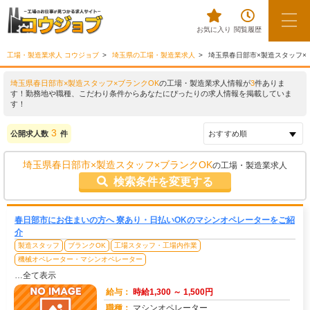
お気に入り
閲覧履歴
工場・製造業求人 コウジョブ
埼玉県の工場・製造業求人
埼玉県春日部市×製造スタッフ×
埼玉県春日部市×製造スタッフ×ブランクOK
の工場・製造業求人情報が
3
件ありま
す！勤務地や職種、こだわり条件からあなたにぴったりの求人情報を掲載していま
す！
3
公開求人数
件
埼玉県春日部市×製造スタッフ×ブランクOK
の工場・製造業求人
検索条件を変更する
春日部市にお住まいの方へ 寮あり・日払いOKのマシンオペレーターをご紹
介
製造スタッフ
ブランクOK
工場スタッフ・工場内作業
機械オペレーター・マシンオペレーター
…全て表示
給与：
時給1,300 ～ 1,500円
職種：
マシンオペレーター