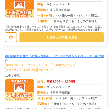
職種：
マシンオペレーター
勤務地：
埼玉県 春日部市
休日・休暇：
＜休日の一例＞＜シフト＞4勤2休＜休日＞工場カレンダーによる★長期休暇あり★有給休暇あり※配属先により休日・勤務形...
求人番号：173520
工場PR：
「仕事も住まいも、まとめて解決したい！」そんなあなたを応援します。株式会社京栄センターでは、全国の工場求人をご紹介...
「工場のお仕事って難しそう…」と思っている春日部市にお住まいの方へ。実は、工場の
お仕事はカンタンな作業がほとんど！京栄センターでは、未経験から始められるお仕事を
多数ご紹介しています。たとえばこん...
工場求人の詳細を見る
春日部市にお住まいの方へ 寮あり・日払いOKのマシンオペレーターをご紹
介
機械オペレーター・マシンオペレーター
工場経験を活かせる
工場スタッフ・工場内作業
製造スタッフ
…全て表示
給与：
時給1,300 ～ 1,500円
職種：
マシンオペレーター
勤務地：
埼玉県 春日部市
休日・休暇：
＜休日の一例＞＜シフト＞4勤2休＜休日＞工場カレンダーによる★長期休暇あり★有給休暇あり※配属先により休日・勤務形...
求人番号：171669
工場PR：
「仕事も住まいも、まとめて解決したい！」そんなあなたを応援します。株式会社京栄センターでは、全国の工場求人をご紹介...