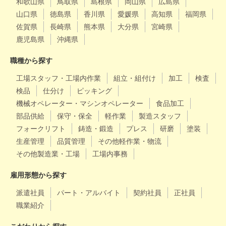
和歌山県
鳥取県
島根県
岡山県
広島県
山口県
徳島県
香川県
愛媛県
高知県
福岡県
佐賀県
長崎県
熊本県
大分県
宮崎県
鹿児島県
沖縄県
職種から探す
工場スタッフ・工場内作業
組立・組付け
加工
検査
検品
仕分け
ピッキング
機械オペレーター・マシンオペレーター
食品加工
部品供給
保守・保全
軽作業
製造スタッフ
フォークリフト
鋳造・鍛造
プレス
研磨
塗装
生産管理
品質管理
その他軽作業・物流
その他製造業・工場
工場内事務
雇用形態から探す
派遣社員
パート・アルバイト
契約社員
正社員
職業紹介