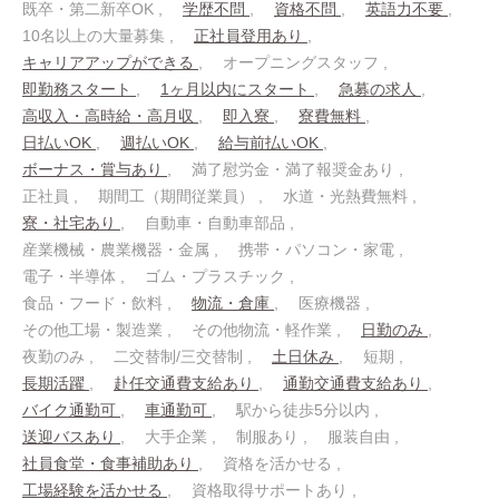
既卒・第二新卒OK
学歴不問
資格不問
英語力不要
10名以上の大量募集
正社員登用あり
キャリアアップができる
オープニングスタッフ
即勤務スタート
1ヶ月以内にスタート
急募の求人
高収入・高時給・高月収
即入寮
寮費無料
日払いOK
週払いOK
給与前払いOK
ボーナス・賞与あり
満了慰労金・満了報奨金あり
正社員
期間工（期間従業員）
水道・光熱費無料
寮・社宅あり
自動車・自動車部品
産業機械・農業機器・金属
携帯・パソコン・家電
電子・半導体
ゴム・プラスチック
食品・フード・飲料
物流・倉庫
医療機器
その他工場・製造業
その他物流・軽作業
日勤のみ
夜勤のみ
二交替制/三交替制
土日休み
短期
長期活躍
赴任交通費支給あり
通勤交通費支給あり
バイク通勤可
車通勤可
駅から徒歩5分以内
送迎バスあり
大手企業
制服あり
服装自由
社員食堂・食事補助あり
資格を活かせる
工場経験を活かせる
資格取得サポートあり