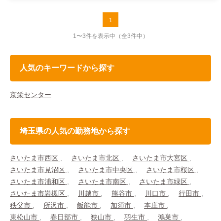
1
1〜3件を表示中
（全3件中）
人気のキーワードから探す
京栄センター
埼玉県の人気の勤務地から探す
さいたま市西区
さいたま市北区
さいたま市大宮区
さいたま市見沼区
さいたま市中央区
さいたま市桜区
さいたま市浦和区
さいたま市南区
さいたま市緑区
さいたま市岩槻区
川越市
熊谷市
川口市
行田市
秩父市
所沢市
飯能市
加須市
本庄市
東松山市
春日部市
狭山市
羽生市
鴻巣市