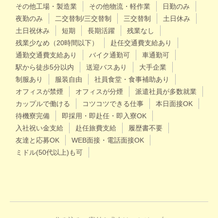
その他工場・製造業
その他物流・軽作業
日勤のみ
夜勤のみ
二交替制/三交替制
三交替制
土日休み
土日祝休み
短期
長期活躍
残業なし
残業少なめ（20時間以下）
赴任交通費支給あり
通勤交通費支給あり
バイク通勤可
車通勤可
駅から徒歩5分以内
送迎バスあり
大手企業
制服あり
服装自由
社員食堂・食事補助あり
オフィスが禁煙
オフィスが分煙
派遣社員が多数就業
カップルで働ける
コツコツできる仕事
本日面接OK
待機寮完備
即採用・即赴任・即入寮OK
入社祝い金支給
赴任旅費支給
履歴書不要
友達と応募OK
WEB面接・電話面接OK
ミドル(50代以上)も可