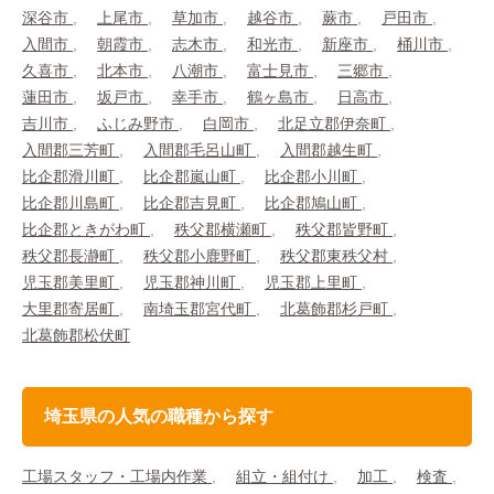
深谷市
上尾市
草加市
越谷市
蕨市
戸田市
入間市
朝霞市
志木市
和光市
新座市
桶川市
久喜市
北本市
八潮市
富士見市
三郷市
蓮田市
坂戸市
幸手市
鶴ヶ島市
日高市
吉川市
ふじみ野市
白岡市
北足立郡伊奈町
入間郡三芳町
入間郡毛呂山町
入間郡越生町
比企郡滑川町
比企郡嵐山町
比企郡小川町
比企郡川島町
比企郡吉見町
比企郡鳩山町
比企郡ときがわ町
秩父郡横瀬町
秩父郡皆野町
秩父郡長瀞町
秩父郡小鹿野町
秩父郡東秩父村
児玉郡美里町
児玉郡神川町
児玉郡上里町
大里郡寄居町
南埼玉郡宮代町
北葛飾郡杉戸町
北葛飾郡松伏町
埼玉県の人気の職種から探す
工場スタッフ・工場内作業
組立・組付け
加工
検査