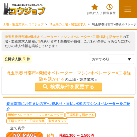
お気に入り
閲覧履歴
工場・製造業求人 コウジョブ
埼玉県の工場・製造業求人
埼玉県春日部市×機械オペレー
埼玉県春日部市×機械オペレーター・マシンオペレーター×工場経験を活かせる
の工
場・製造業求人情報が
3
件あります！勤務地や職種、こだわり条件からあなたにぴっ
たりの求人情報を掲載しています！
3
公開求人数
件
埼玉県春日部市×機械オペレーター・マシンオペレーター×工場経
験を活かせる
の工場・製造業求人
検索条件を変更する
春日部市にお住まいの方へ 寮あり・日払いOKのマシンオペレーターをご紹
介
機械オペレーター・マシンオペレーター
工場経験を活かせる
工場スタッフ・工場内作業
製造スタッフ
…全て表示
給与：
時給1,300 ～ 1,500円