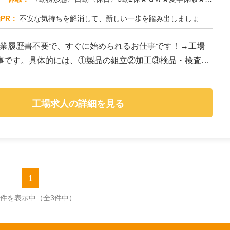
PR：
不安な気持ちを解消して、新しい一歩を踏み出しましょう！株式会社京栄センターでは、経験・スキルは一切問いません。未経...
作業履歴書不要で、すぐに始められるお仕事です！→工場
事です。具体的には、①製品の組立②加工③検品・検査④
工場求人の詳細を見る
1
3件を表示中
（全3件中）