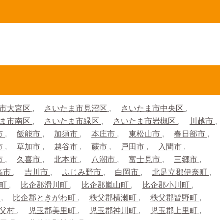
市大宮区
さいたま市見沼区
さいたま市中央区
ま市南区
さいたま市緑区
さいたま市岩槻区
川越市
市
飯能市
加須市
本庄市
東松山市
春日部市
市
草加市
越谷市
蕨市
戸田市
入間市
市
久喜市
北本市
八潮市
富士見市
三郷市
高市
吉川市
ふじみ野市
白岡市
北足立郡伊奈町
生町
比企郡滑川町
比企郡嵐山町
比企郡小川町
町
比企郡ときがわ町
秩父郡横瀬町
秩父郡皆野町
秩父村
児玉郡美里町
児玉郡神川町
児玉郡上里町