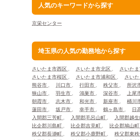
人気のキーワードから探す
京栄センター
埼玉県の人気の勤務地から探す
さいたま市西区
さいたま市北区
さいたま
さいたま市桜区
さいたま市浦和区
さいた
熊谷市
川口市
行田市
秩父市
所沢
狭山市
羽生市
鴻巣市
深谷市
上尾
朝霞市
志木市
和光市
新座市
桶川
蓮田市
坂戸市
幸手市
鶴ヶ島市
日
入間郡三芳町
入間郡毛呂山町
入間郡越
比企郡川島町
比企郡吉見町
比企郡鳩山
秩父郡長瀞町
秩父郡小鹿野町
秩父郡東