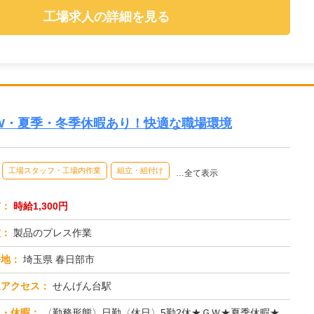
工場求人の詳細を見る
GW・夏季・冬季休暇あり！快適な職場環境
工場スタッフ・工場内作業
組立・組付け
…全て表示
与：
時給1,300円
種：
製品のプレス作業
務地：
埼玉県 春日部市
通アクセス：
せんげん台駅
日・休暇：
〈勤務形態〉日勤〈休日〉5勤2休★ＧＷ★夏季休暇★冬季休暇★年末年始