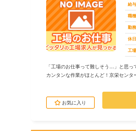
給
職
勤
休
工場
求人番号：173520
「工場のお仕事って難しそう…」と思っ
カンタンな作業がほとんど！京栄センタ
ます。たとえばこん...
お気に入り