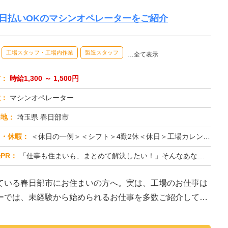
日払いOKのマシンオペレーターをご紹介
工場スタッフ・工場内作業
製造スタッフ
…全て表示
与：
時給1,300 ～ 1,500円
種：
マシンオペレーター
務地：
埼玉県 春日部市
日・休暇：
＜休日の一例＞＜シフト＞4勤2休＜休日＞工場カレンダーによる★長期休暇あり★有給休暇あり※配属先により休日・勤務形...
PR：
「仕事も住まいも、まとめて解決したい！」そんなあなたを応援します。株式会社京栄センターでは、全国の工場求人をご紹介...
ている春日部市にお住まいの方へ。実は、工場のお仕事は
ーでは、未経験から始められるお仕事を多数ご紹介してい