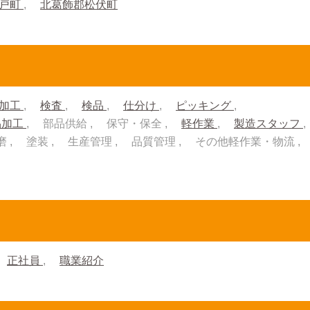
杉戸町
北葛飾郡松伏町
加工
検査
検品
仕分け
ピッキング
品加工
部品供給
保守・保全
軽作業
製造スタッフ
磨
塗装
生産管理
品質管理
その他軽作業・物流
正社員
職業紹介