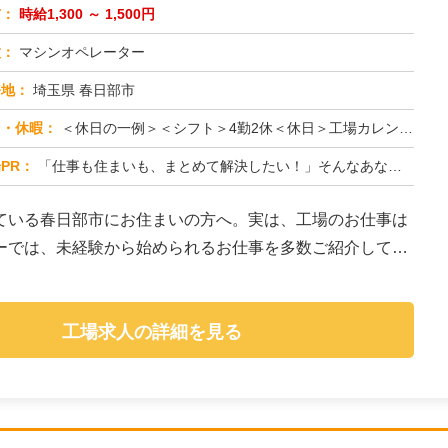
与：
時給1,300 ～ 1,500円
種：
マシンオペレーター
務地：
埼玉県 春日部市
日・休暇：
＜休日の一例＞＜シフト＞4勤2休＜休日＞工場カレンダーによる★長期休暇あり★有給休暇あり※配属先により休日・勤務形...
PR：
「仕事も住まいも、まとめて解決したい！」そんなあなたを応援します。株式会社京栄センターでは、全国の工場求人をご紹介...
ている春日部市にお住まいの方へ。実は、工場のお仕事は
ーでは、未経験から始められるお仕事を多数ご紹介してい
工場求人の詳細を見る