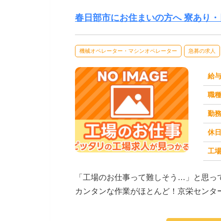
春日部市にお住まいの方へ 寮あり・
機械オペレーター・マシンオペレーター
急募の求人
給
職
勤
休
工場
求人番号：171669
「工場のお仕事って難しそう…」と思っ
カンタンな作業がほとんど！京栄センタ
ます。たとえばこん...