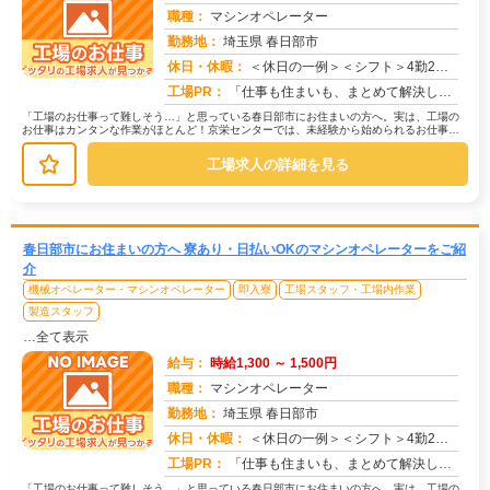
職種：
マシンオペレーター
勤務地：
埼玉県 春日部市
休日・休暇：
＜休日の一例＞＜シフト＞4勤2休＜休日＞工場カレンダーによる★長期休暇あり★有給休暇あり※配属先により休日・勤務形...
求人番号：173520
工場PR：
「仕事も住まいも、まとめて解決したい！」そんなあなたを応援します。株式会社京栄センターでは、全国の工場求人をご紹介...
「工場のお仕事って難しそう…」と思っている春日部市にお住まいの方へ。実は、工場の
お仕事はカンタンな作業がほとんど！京栄センターでは、未経験から始められるお仕事を
多数ご紹介しています。たとえばこん...
工場求人の詳細を見る
春日部市にお住まいの方へ 寮あり・日払いOKのマシンオペレーターをご紹
介
機械オペレーター・マシンオペレーター
即入寮
工場スタッフ・工場内作業
製造スタッフ
…全て表示
給与：
時給1,300 ～ 1,500円
職種：
マシンオペレーター
勤務地：
埼玉県 春日部市
休日・休暇：
＜休日の一例＞＜シフト＞4勤2休＜休日＞工場カレンダーによる★長期休暇あり★有給休暇あり※配属先により休日・勤務形...
求人番号：171669
工場PR：
「仕事も住まいも、まとめて解決したい！」そんなあなたを応援します。株式会社京栄センターでは、全国の工場求人をご紹介...
「工場のお仕事って難しそう…」と思っている春日部市にお住まいの方へ。実は、工場の