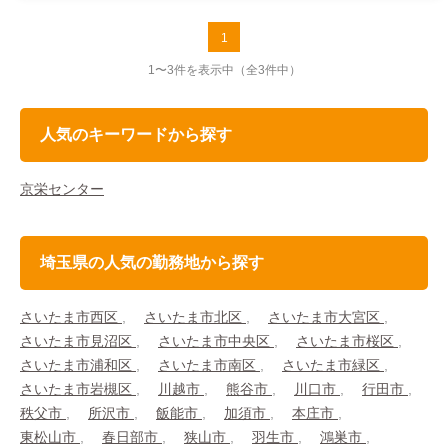
1
1〜3件を表示中
（全3件中）
人気のキーワードから探す
京栄センター
埼玉県の人気の勤務地から探す
さいたま市西区
さいたま市北区
さいたま市大宮区
さいたま市見沼区
さいたま市中央区
さいたま市桜区
さいたま市浦和区
さいたま市南区
さいたま市緑区
さいたま市岩槻区
川越市
熊谷市
川口市
行田市
秩父市
所沢市
飯能市
加須市
本庄市
東松山市
春日部市
狭山市
羽生市
鴻巣市