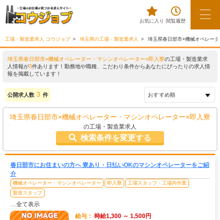
お気に入り
閲覧履歴
工場・製造業求人 コウジョブ
埼玉県の工場・製造業求人
埼玉県春日部市×機械オペレータ
埼玉県春日部市×機械オペレーター・マシンオペレーター×即入寮
の工場・製造業求
人情報が
3
件あります！勤務地や職種、こだわり条件からあなたにぴったりの求人情
報を掲載しています！
3
公開求人数
件
埼玉県春日部市×機械オペレーター・マシンオペレーター×即入寮
の工場・製造業求人
検索条件を変更する
春日部市にお住まいの方へ 寮あり・日払いOKのマシンオペレーターをご紹
介
機械オペレーター・マシンオペレーター
即入寮
工場スタッフ・工場内作業
製造スタッフ
…全て表示
給与：
時給1,300 ～ 1,500円