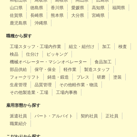
和歌山県
鳥取県
島根県
岡山県
広島県
山口県
徳島県
香川県
愛媛県
高知県
福岡県
佐賀県
長崎県
熊本県
大分県
宮崎県
鹿児島県
沖縄県
職種から探す
工場スタッフ・工場内作業
組立・組付け
加工
検査
検品
仕分け
ピッキング
機械オペレーター・マシンオペレーター
食品加工
部品供給
保守・保全
軽作業
製造スタッフ
フォークリフト
鋳造・鍛造
プレス
研磨
塗装
生産管理
品質管理
その他軽作業・物流
その他製造業・工場
工場内事務
雇用形態から探す
派遣社員
パート・アルバイト
契約社員
正社員
職業紹介
こだわりから探す