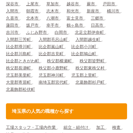
深谷市
上尾市
草加市
越谷市
蕨市
戸田市
入間市
朝霞市
志木市
和光市
新座市
桶川市
久喜市
北本市
八潮市
富士見市
三郷市
蓮田市
坂戸市
幸手市
鶴ヶ島市
日高市
吉川市
ふじみ野市
白岡市
北足立郡伊奈町
入間郡三芳町
入間郡毛呂山町
入間郡越生町
比企郡滑川町
比企郡嵐山町
比企郡小川町
比企郡川島町
比企郡吉見町
比企郡鳩山町
比企郡ときがわ町
秩父郡横瀬町
秩父郡皆野町
秩父郡長瀞町
秩父郡小鹿野町
秩父郡東秩父村
児玉郡美里町
児玉郡神川町
児玉郡上里町
大里郡寄居町
南埼玉郡宮代町
北葛飾郡杉戸町
北葛飾郡松伏町
埼玉県の人気の職種から探す
工場スタッフ・工場内作業
組立・組付け
加工
検査