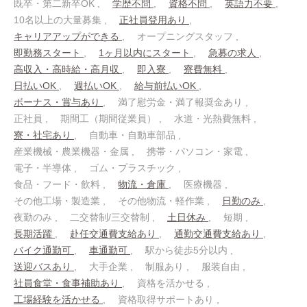
既卒・第二新卒OK
学歴不問
資格不問
英語力不要
10名以上の大量募集
正社員登用あり
キャリアアップができる
オープニングスタッフ
即勤務スタート
1ヶ月以内にスタート
急募の求人
高収入・高時給・高月収
即入寮
寮費無料
日払いOK
週払いOK
給与前払いOK
ボーナス・賞与あり
満了慰労金・満了報奨金あり
正社員
期間工（期間従業員）
水道・光熱費無料
寮・社宅あり
自動車・自動車部品
産業機械・農業機器・金属
携帯・パソコン・家電
電子・半導体
ゴム・プラスチック
食品・フード・飲料
物流・倉庫
医療機器
その他工場・製造業
その他物流・軽作業
日勤のみ
夜勤のみ
二交替制/三交替制
土日休み
短期
長期活躍
赴任交通費支給あり
通勤交通費支給あり
バイク通勤可
車通勤可
駅から徒歩5分以内
送迎バスあり
大手企業
制服あり
服装自由
社員食堂・食事補助あり
資格を活かせる
工場経験を活かせる
資格取得サポートあり