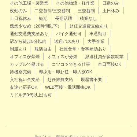
その他工場・製造業
その他物流・軽作業
日勤のみ
夜勤のみ
二交替制/三交替制
三交替制
土日休み
土日祝休み
短期
長期活躍
残業なし
残業少なめ（20時間以下）
赴任交通費支給あり
通勤交通費支給あり
バイク通勤可
車通勤可
駅から徒歩5分以内
送迎バスあり
大手企業
制服あり
服装自由
社員食堂・食事補助あり
オフィスが禁煙
オフィスが分煙
派遣社員が多数就業
カップルで働ける
コツコツできる仕事
本日面接OK
待機寮完備
即採用・即赴任・即入寮OK
入社祝い金支給
赴任旅費支給
履歴書不要
友達と応募OK
WEB面接・電話面接OK
ミドル(50代以上)も可