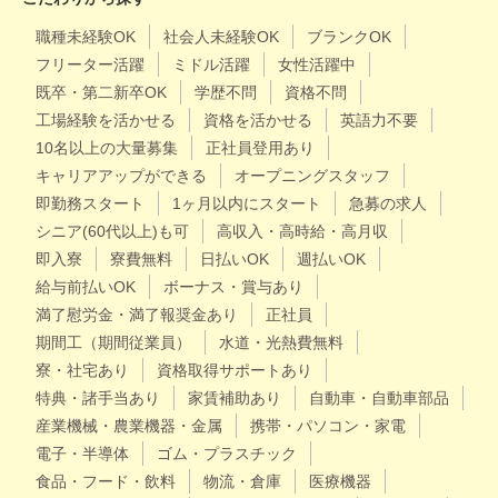
職種未経験OK
社会人未経験OK
ブランクOK
フリーター活躍
ミドル活躍
女性活躍中
既卒・第二新卒OK
学歴不問
資格不問
工場経験を活かせる
資格を活かせる
英語力不要
10名以上の大量募集
正社員登用あり
キャリアアップができる
オープニングスタッフ
即勤務スタート
1ヶ月以内にスタート
急募の求人
シニア(60代以上)も可
高収入・高時給・高月収
即入寮
寮費無料
日払いOK
週払いOK
給与前払いOK
ボーナス・賞与あり
満了慰労金・満了報奨金あり
正社員
期間工（期間従業員）
水道・光熱費無料
寮・社宅あり
資格取得サポートあり
特典・諸手当あり
家賃補助あり
自動車・自動車部品
産業機械・農業機器・金属
携帯・パソコン・家電
電子・半導体
ゴム・プラスチック
食品・フード・飲料
物流・倉庫
医療機器