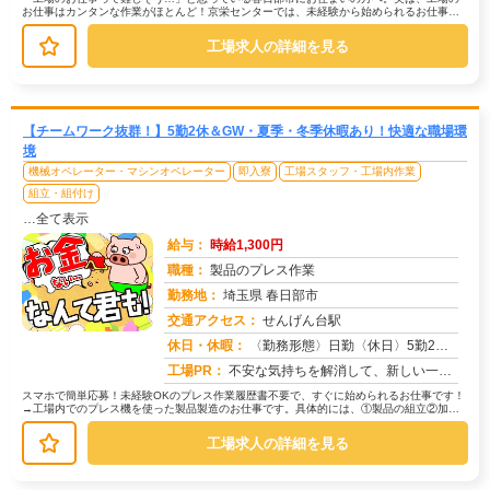
お仕事はカンタンな作業がほとんど！京栄センターでは、未経験から始められるお仕事を
多数ご紹介しています。たとえばこん...
工場求人の詳細を見る
【チームワーク抜群！】5勤2休＆GW・夏季・冬季休暇あり！快適な職場環
境
機械オペレーター・マシンオペレーター
即入寮
工場スタッフ・工場内作業
組立・組付け
…全て表示
給与：
時給1,300円
職種：
製品のプレス作業
勤務地：
埼玉県 春日部市
交通アクセス：
せんげん台駅
求人番号：50977
休日・休暇：
〈勤務形態〉日勤〈休日〉5勤2休★ＧＷ★夏季休暇★冬季休暇★年末年始
工場PR：
不安な気持ちを解消して、新しい一歩を踏み出しましょう！株式会社京栄センターでは、経験・スキルは一切問いません。未経...
スマホで簡単応募！未経験OKのプレス作業履歴書不要で、すぐに始められるお仕事です！
→工場内でのプレス機を使った製品製造のお仕事です。具体的には、①製品の組立②加工
③検品・検査④ピッキング・集積と...
工場求人の詳細を見る