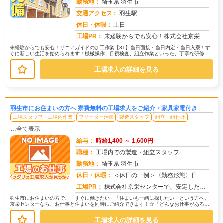
勤務地：
埼玉県 羽生市
交通アクセス：
羽生駅
求人番号：50982
休日・休暇：
土日
工場PR：
未経験からでも安心！株式会社京栄センターで新しい一歩を踏み出してみませんか？◆年齢・経験・資格は一切不問です！先輩...
未経験からでも安心！リニアガイドの加工作業【3T】当日面接・当日内定・当日入寮！す
ぐに新しい生活を始められます！機械操作、目視検査、組立作業といった、丁寧な研修が
あるので未経験の方も安心です。→...
工場求人の詳細を見る
羽生市にお住まいの方へ 寮費無料の工場求人をご紹介・家具家電付き
工場スタッフ・工場内作業
フリーター活躍
製造スタッフ
組立・組付け
…全て表示
給与：
時給1,400 ～ 1,600円
職種：
工場内での製造・組立スタッフ
勤務地：
埼玉県 羽生市
休日・休暇：
＜休日の一例＞〈勤務形態〉日勤〈休日〉土日★ＧＷ・夏季・冬季・年末年始休暇あり★有給休暇あり※配属先により休日・勤...
求人番号：173522
工場PR：
株式会社京栄センターで、安定した暮らしを手に入れませんか？☆家具付き寮がすぐに利用可能！→ 敷金・礼金・鍵交換代も...
羽生市にお住まいの方で、「すぐに働きたい」「住まいも一緒に探したい」という方へ。
京栄センターなら、お仕事と住まいを同時にご紹介できます！☆「どんなお仕事がある
の？」→ 製造・組立・検査・軽作業な...
工場求人の詳細を見る