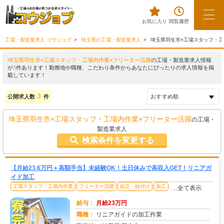
お気に入り
閲覧履歴
工場・製造業求人 コウジョブ
埼玉県の工場・製造業求人
埼玉県羽生市×工場スタッフ・工
埼玉県羽生市×工場スタッフ・工場内作業×フリーター活躍
の工場・製造業求人情報
が
3
件あります！勤務地や職種、こだわり条件からあなたにぴったりの求人情報を掲
載しています！
3
公開求人数
件
埼玉県羽生市×工場スタッフ・工場内作業×フリーター活躍
の工場・
製造業求人
検索条件を変更する
【月給23.6万円＋高額手当】未経験OK！土日休みで高収入GET！リニアガ
イド加工
工場スタッフ・工場内作業
フリーター活躍
組立・組付け
加工
…全て表示
給与：
月給23万円
職種：
リニアガイドの加工作業