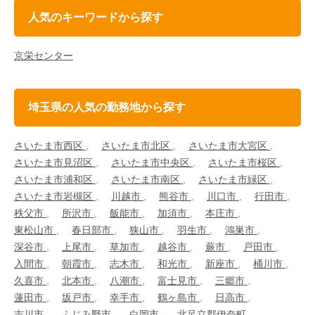
人気のキーワードから探す
京栄センター
埼玉県の人気の勤務地から探す
さいたま市西区
さいたま市北区
さいたま市大宮区
さいたま市見沼区
さいたま市中央区
さいたま市桜区
さいたま市浦和区
さいたま市南区
さいたま市緑区
さいたま市岩槻区
川越市
熊谷市
川口市
行田市
秩父市
所沢市
飯能市
加須市
本庄市
東松山市
春日部市
狭山市
羽生市
鴻巣市
深谷市
上尾市
草加市
越谷市
蕨市
戸田市
入間市
朝霞市
志木市
和光市
新座市
桶川市
久喜市
北本市
八潮市
富士見市
三郷市
蓮田市
坂戸市
幸手市
鶴ヶ島市
日高市
吉川市
ふじみ野市
白岡市
北足立郡伊奈町