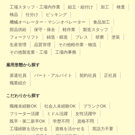
工場スタッフ・工場内作業
組立・組付け
加工
検査
検品
仕分け
ピッキング
機械オペレーター・マシンオペレーター
食品加工
部品供給
保守・保全
軽作業
製造スタッフ
フォークリフト
鋳造・鍛造
プレス
研磨
塗装
生産管理
品質管理
その他軽作業・物流
その他製造業・工場
工場内事務
雇用形態から探す
派遣社員
パート・アルバイト
契約社員
正社員
職業紹介
こだわりから探す
職種未経験OK
社会人未経験OK
ブランクOK
フリーター活躍
ミドル活躍
女性活躍中
既卒・第二新卒OK
学歴不問
資格不問
工場経験を活かせる
資格を活かせる
英語力不要