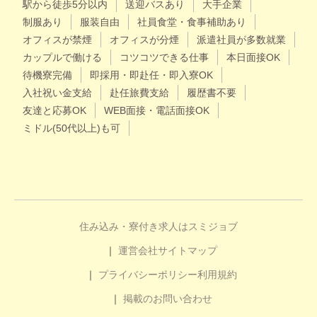
駅から徒歩5分以内
送迎バスあり
大手企業
制服あり
服装自由
社員食堂・食事補助あり
オフィスが禁煙
オフィスが分煙
派遣社員が多数就業
カップルで働ける
コツコツできる仕事
本日面接OK
待機寮完備
即採用・即赴任・即入寮OK
入社祝い金支給
赴任旅費支給
履歴書不要
友達と応募OK
WEB面接・電話面接OK
ミドル(50代以上)も可
住み込み・寮付き求人はスミジョブ
運営会社
サイトマップ
プライバシーポリシー
利用規約
掲載のお問い合わせ