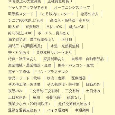
10名以上の大量募集
正社員登用あり
キャリアアップができる
オープニングスタッフ
即勤務スタート
1ヶ月以内にスタート
急募の求人
シニア(60代以上)も可
高収入・高時給・高月収
即入寮
寮費無料
日払いOK
週払いOK
給与前払いOK
ボーナス・賞与あり
満了慰労金・満了報奨金あり
正社員
期間工（期間従業員）
水道・光熱費無料
寮・社宅あり
資格取得サポートあり
特典・諸手当あり
家賃補助あり
自動車・自動車部品
産業機械・農業機器・金属
携帯・パソコン・家電
電子・半導体
ゴム・プラスチック
食品・フード・飲料
物流・倉庫
医療機器
その他工場・製造業
その他物流・軽作業
日勤のみ
夜勤のみ
二交替制/三交替制
三交替制
土日休み
土日祝休み
短期
長期活躍
残業なし
残業少なめ（20時間以下）
赴任交通費支給あり
通勤交通費支給あり
バイク通勤可
車通勤可