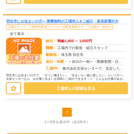
羽生市にお住まいの方へ 寮費無料の工場求人をご紹介・家具家電付き
工場スタッフ・工場内作業
フリーター活躍
製造スタッフ
組立・組付け
…全て表示
給与：
時給1,400 ～ 1,600円
職種：
工場内での製造・組立スタッフ
勤務地：
埼玉県 羽生市
休日・休暇：
＜休日の一例＞〈勤務形態〉日勤〈休日〉土日★ＧＷ・夏季・冬季・年末年始休暇あり★有給休暇あり※配属先により休日・勤...
求人番号：171671
工場PR：
株式会社京栄センターで、安定した暮らしを手に入れませんか？☆家具付き寮がすぐに利用可能！→ 敷金・礼金・鍵交換代も...
羽生市にお住まいの方で、「すぐに働きたい」「住まいも一緒に探したい」という方へ。
京栄センターなら、お仕事と住まいを同時にご紹介できます！☆「どんなお仕事がある
の？」→ 製造・組立・検査・軽作業な...
工場求人の詳細を見る
1
1〜3件を表示中
（全3件中）