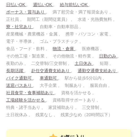
日払いOK
週払いOK
給与前払いOK
ボーナス・賞与あり
満了慰労金・満了報奨金あり
正社員
期間工（期間従業員）
水道・光熱費無料
寮・社宅あり
自動車・自動車部品
産業機械・農業機器・金属
携帯・パソコン・家電
電子・半導体
ゴム・プラスチック
食品・フード・飲料
物流・倉庫
医療機器
その他工場・製造業
その他物流・軽作業
日勤のみ
夜勤のみ
二交替制/三交替制
土日休み
短期
長期活躍
赴任交通費支給あり
通勤交通費支給あり
バイク通勤可
車通勤可
駅から徒歩5分以内
送迎バスあり
大手企業
制服あり
服装自由
社員食堂・食事補助あり
資格を活かせる
工場経験を活かせる
資格取得サポートあり
特典・諸手当あり
家賃補助あり
三交替制
土日祝休み
残業なし
残業少なめ（20時間以下）