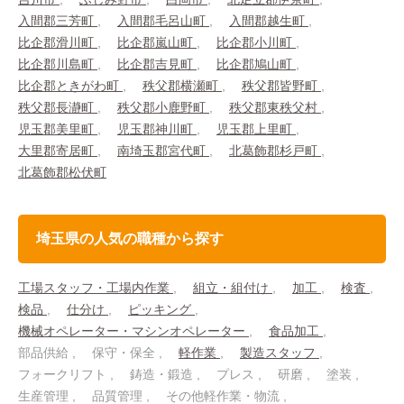
入間郡三芳町
入間郡毛呂山町
入間郡越生町
比企郡滑川町
比企郡嵐山町
比企郡小川町
比企郡川島町
比企郡吉見町
比企郡鳩山町
比企郡ときがわ町
秩父郡横瀬町
秩父郡皆野町
秩父郡長瀞町
秩父郡小鹿野町
秩父郡東秩父村
児玉郡美里町
児玉郡神川町
児玉郡上里町
大里郡寄居町
南埼玉郡宮代町
北葛飾郡杉戸町
北葛飾郡松伏町
埼玉県の人気の職種から探す
工場スタッフ・工場内作業
組立・組付け
加工
検査
検品
仕分け
ピッキング
機械オペレーター・マシンオペレーター
食品加工
部品供給
保守・保全
軽作業
製造スタッフ
フォークリフト
鋳造・鍛造
プレス
研磨
塗装
生産管理
品質管理
その他軽作業・物流