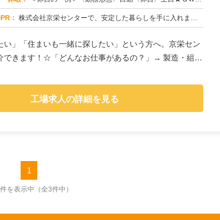
PR：
株式会社京栄センターで、安定した暮らしを手に入れませんか？☆家具付き寮がすぐに利用可能！→ 敷金・礼金・鍵交換代も...
たい」「住まいも一緒に探したい」という方へ。京栄セン
介できます！☆「どんなお仕事があるの？」→ 製造・組
工場求人の詳細を見る
1
3件を表示中
（全3件中）