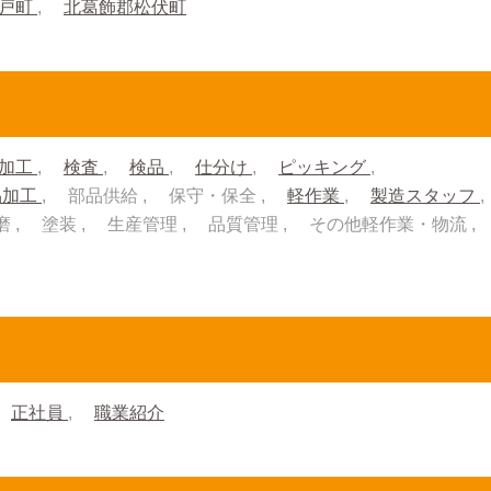
杉戸町
北葛飾郡松伏町
加工
検査
検品
仕分け
ピッキング
品加工
部品供給
保守・保全
軽作業
製造スタッフ
磨
塗装
生産管理
品質管理
その他軽作業・物流
正社員
職業紹介