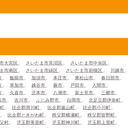
市大宮区
さいたま市見沼区
さいたま市中央区
ま市南区
さいたま市緑区
さいたま市岩槻区
川越市
市
飯能市
加須市
本庄市
東松山市
春日部市
市
草加市
越谷市
蕨市
戸田市
入間市
市
久喜市
北本市
八潮市
富士見市
三郷市
高市
吉川市
ふじみ野市
白岡市
北足立郡伊奈町
生町
比企郡滑川町
比企郡嵐山町
比企郡小川町
町
比企郡ときがわ町
秩父郡横瀬町
秩父郡皆野町
秩父村
児玉郡美里町
児玉郡神川町
児玉郡上里町