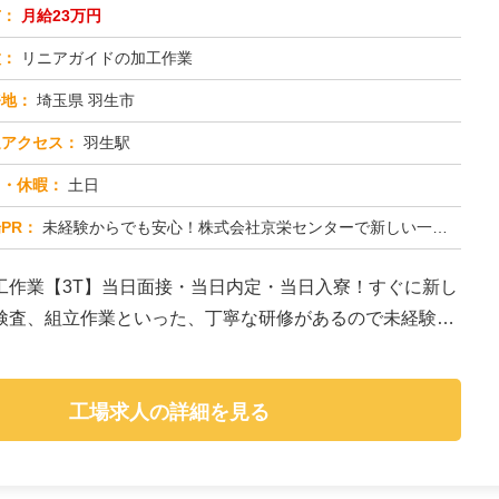
与：
月給23万円
種：
リニアガイドの加工作業
務地：
埼玉県 羽生市
通アクセス：
羽生駅
日・休暇：
土日
PR：
未経験からでも安心！株式会社京栄センターで新しい一歩を踏み出してみませんか？◆年齢・経験・資格は一切不問です！先輩...
工作業【3T】当日面接・当日内定・当日入寮！すぐに新し
検査、組立作業といった、丁寧な研修があるので未経験の
工場求人の詳細を見る