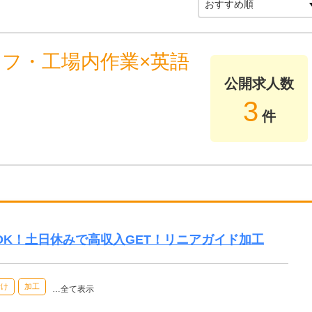
ッフ・工場内作業×英語
公開求人数
3
件
験OK！土日休みで高収入GET！リニアガイド加工
付け
加工
…全て表示