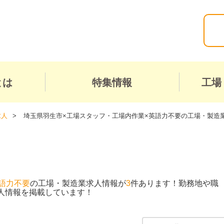
とは
特集情報
工場
求人
埼玉県羽生市×工場スタッフ・工場内作業×英語力不要の工場・製造
語力不要
の工場・製造業求人情報が
3
件あります！勤務地や職
人情報を掲載しています！