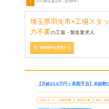
1〜3件を表示中
（全3件中）
1
埼玉県羽生市×工場スタ
力不要
の工場・製造業求人
検索条件を変更する
【月給23.6万円＋高額手当】未経
工場スタッフ・工場内作業
英語力不要
組立・組