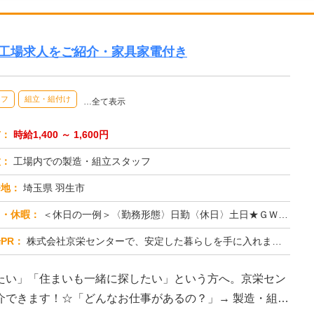
の工場求人をご紹介・家具家電付き
ッフ
組立・組付け
…全て表示
与：
時給1,400 ～ 1,600円
種：
工場内での製造・組立スタッフ
務地：
埼玉県 羽生市
日・休暇：
＜休日の一例＞〈勤務形態〉日勤〈休日〉土日★ＧＷ・夏季・冬季・年末年始休暇あり★有給休暇あり※配属先により休日・勤...
PR：
株式会社京栄センターで、安定した暮らしを手に入れませんか？☆家具付き寮がすぐに利用可能！→ 敷金・礼金・鍵交換代も...
たい」「住まいも一緒に探したい」という方へ。京栄セン
介できます！☆「どんなお仕事があるの？」→ 製造・組