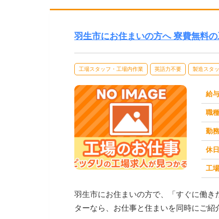
羽生市にお住まいの方へ 寮費無料
工場スタッフ・工場内作業
英語力不要
製造スタ
給
職
勤
休
工場
求人番号：173522
羽生市にお住まいの方で、「すぐに働き
ターなら、お仕事と住まいを同時にご紹