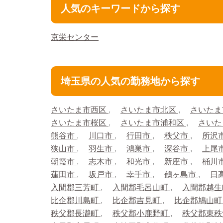
人気のキーワードから探す
京栄センター
埼玉県の人気の勤務地から探す
さいたま市西区
さいたま市北区
さいたま
さいたま市桜区
さいたま市浦和区
さいた
熊谷市
川口市
行田市
秩父市
所沢
狭山市
羽生市
鴻巣市
深谷市
上尾
朝霞市
志木市
和光市
新座市
桶川
蓮田市
坂戸市
幸手市
鶴ヶ島市
日
入間郡三芳町
入間郡毛呂山町
入間郡越
比企郡川島町
比企郡吉見町
比企郡鳩山
秩父郡長瀞町
秩父郡小鹿野町
秩父郡東