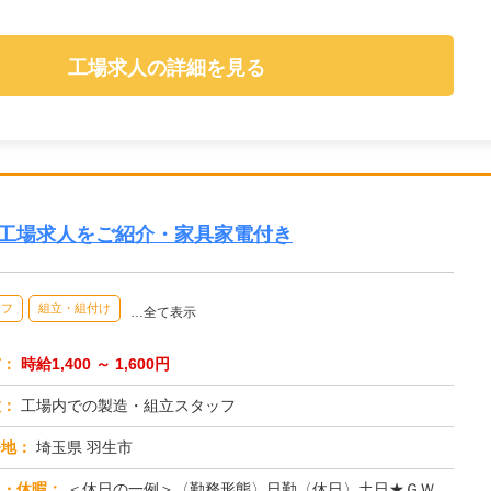
工場求人の詳細を見る
の工場求人をご紹介・家具家電付き
ッフ
組立・組付け
…全て表示
与：
時給1,400 ～ 1,600円
種：
工場内での製造・組立スタッフ
務地：
埼玉県 羽生市
日・休暇：
＜休日の一例＞〈勤務形態〉日勤〈休日〉土日★ＧＷ・夏季・冬季・年末年始休暇あり★有給休暇あり※配属先により休日・勤...