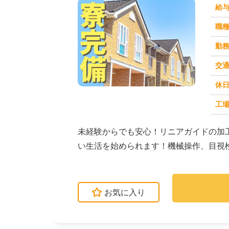
給
職
勤
交
休
求人番号：50982
工場
未経験からでも安心！リニアガイドの加
い生活を始められます！機械操作、目視
方も安心です。→...
お気に入り