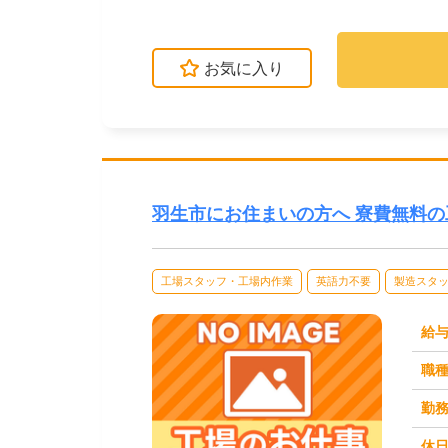
立・検査・軽作業な...
お気に入り
羽生市にお住まいの方へ 寮費無料
工場スタッフ・工場内作業
英語力不要
製造スタ
給
職
勤
休