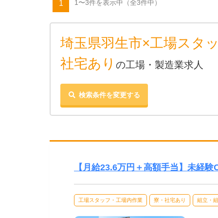
1〜3件を表示中
（全3件中）
1
埼玉県羽生市×工場スタ
社宅あり
の工場・製造業求人
検索条件を変更する
【月給23.6万円＋高額手当】未経
工場スタッフ・工場内作業
寮・社宅あり
組立・