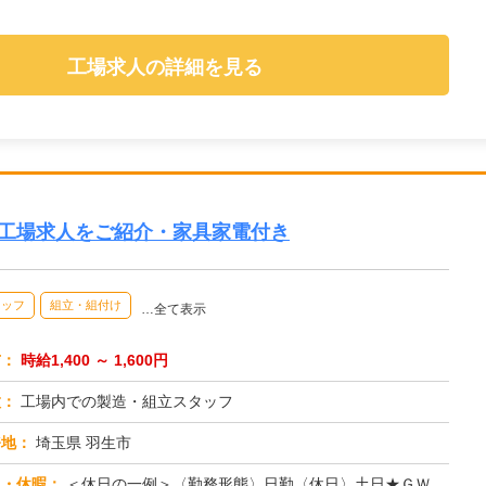
工場求人の詳細を見る
の工場求人をご紹介・家具家電付き
タッフ
組立・組付け
…全て表示
与：
時給1,400 ～ 1,600円
種：
工場内での製造・組立スタッフ
務地：
埼玉県 羽生市
日・休暇：
＜休日の一例＞〈勤務形態〉日勤〈休日〉土日★ＧＷ・夏季・冬季・年末年始休暇あり★有給休暇あり※配属先により休日・勤...