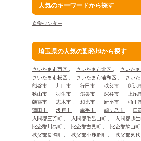
人気のキーワードから探す
京栄センター
埼玉県の人気の勤務地から探す
さいたま市西区
さいたま市北区
さいたま
さいたま市桜区
さいたま市浦和区
さいた
熊谷市
川口市
行田市
秩父市
所沢
狭山市
羽生市
鴻巣市
深谷市
上尾
朝霞市
志木市
和光市
新座市
桶川
蓮田市
坂戸市
幸手市
鶴ヶ島市
日
入間郡三芳町
入間郡毛呂山町
入間郡越
比企郡川島町
比企郡吉見町
比企郡鳩山
秩父郡長瀞町
秩父郡小鹿野町
秩父郡東