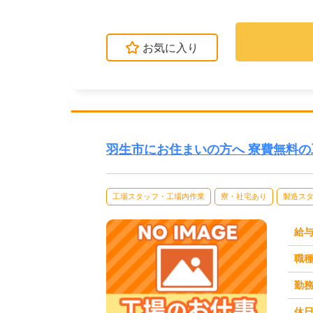
立・検査・軽作業な...
お気に入り
羽生市にお住まいの方へ 寮費無料
工場スタッフ・工場内作業
寮・社宅あり
製造ス
給
職
勤
休