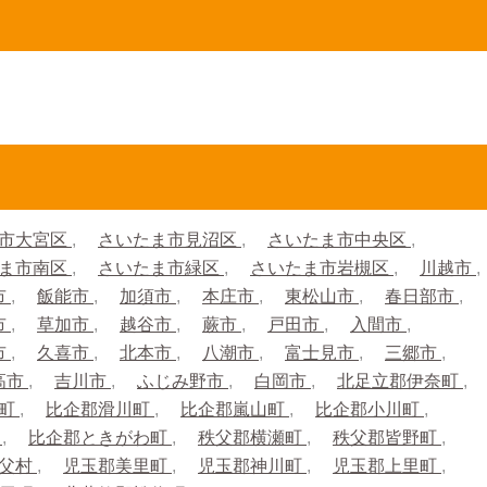
市大宮区
さいたま市見沼区
さいたま市中央区
ま市南区
さいたま市緑区
さいたま市岩槻区
川越市
市
飯能市
加須市
本庄市
東松山市
春日部市
市
草加市
越谷市
蕨市
戸田市
入間市
市
久喜市
北本市
八潮市
富士見市
三郷市
高市
吉川市
ふじみ野市
白岡市
北足立郡伊奈町
生町
比企郡滑川町
比企郡嵐山町
比企郡小川町
町
比企郡ときがわ町
秩父郡横瀬町
秩父郡皆野町
秩父村
児玉郡美里町
児玉郡神川町
児玉郡上里町