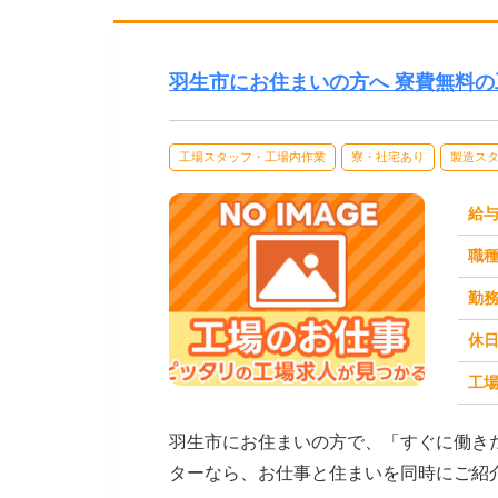
羽生市にお住まいの方へ 寮費無料
工場スタッフ・工場内作業
寮・社宅あり
製造ス
給
職
勤
休
工場
求人番号：173522
羽生市にお住まいの方で、「すぐに働き
ターなら、お仕事と住まいを同時にご紹