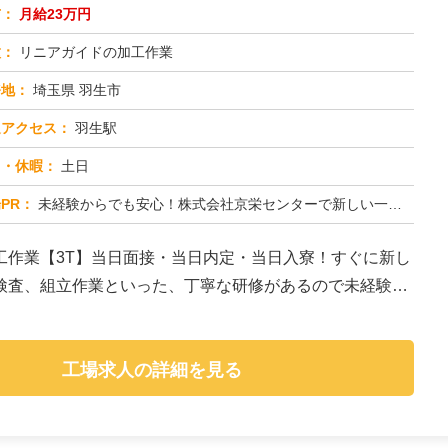
与：
月給23万円
種：
リニアガイドの加工作業
務地：
埼玉県 羽生市
通アクセス：
羽生駅
日・休暇：
土日
PR：
未経験からでも安心！株式会社京栄センターで新しい一歩を踏み出してみませんか？◆年齢・経験・資格は一切不問です！先輩...
工作業【3T】当日面接・当日内定・当日入寮！すぐに新し
検査、組立作業といった、丁寧な研修があるので未経験の
工場求人の詳細を見る