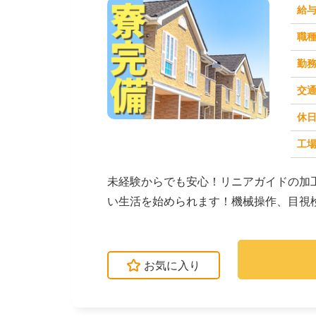
給
職
勤
交
休
求人番号：50982
工場
未経験からでも安心！リニアガイドの加
い生活を始められます！機械操作、目視
方も安心です。→...
お気に入り