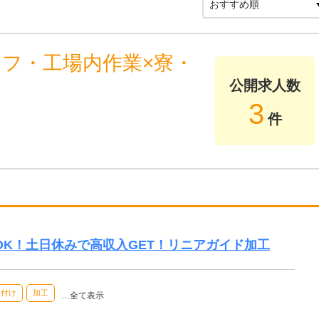
ッフ・工場内作業×寮・
公開求人数
3
件
験OK！土日休みで高収入GET！リニアガイド加工
組付け
加工
…全て表示