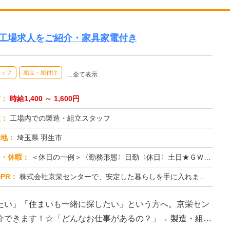
の工場求人をご紹介・家具家電付き
タッフ
組立・組付け
…全て表示
与：
時給1,400 ～ 1,600円
種：
工場内での製造・組立スタッフ
務地：
埼玉県 羽生市
日・休暇：
＜休日の一例＞〈勤務形態〉日勤〈休日〉土日★ＧＷ・夏季・冬季・年末年始休暇あり★有給休暇あり※配属先により休日・勤...
PR：
株式会社京栄センターで、安定した暮らしを手に入れませんか？☆家具付き寮がすぐに利用可能！→ 敷金・礼金・鍵交換代も...
たい」「住まいも一緒に探したい」という方へ。京栄セン
介できます！☆「どんなお仕事があるの？」→ 製造・組