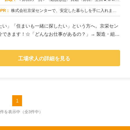
PR：
株式会社京栄センターで、安定した暮らしを手に入れませんか？☆家具付き寮がすぐに利用可能！→ 敷金・礼金・鍵交換代も...
たい」「住まいも一緒に探したい」という方へ。京栄セン
介できます！☆「どんなお仕事があるの？」→ 製造・組
工場求人の詳細を見る
1
3件を表示中
（全3件中）