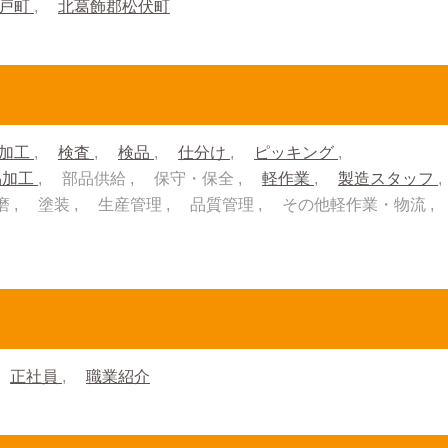
杉戸町
北葛飾郡松伏町
加工
検査
検品
仕分け
ピッキング
品加工
部品供給
保守・保全
軽作業
製造スタッフ
磨
塗装
生産管理
品質管理
その他軽作業・物流
正社員
職業紹介