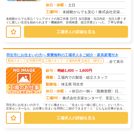
求人番号：50982
休日・休暇：
土日
工場PR：
未経験からでも安心！株式会社京栄センターで新しい一歩を踏み出してみませんか？◆年齢・経験・資格は一切不問です！先輩...
未経験からでも安心！リニアガイドの加工作業【3T】当日面接・当日内定・当日入寮！す
ぐに新しい生活を始められます！機械操作、目視検査、組立作業といった、丁寧な研修が
あるので未経験の方も安心です。→...
工場求人の詳細を見る
羽生市にお住まいの方へ 寮費無料の工場求人をご紹介・家具家電付き
製造スタッフ
学歴不問
工場スタッフ・工場内作業
組立・組付け
…全て表示
給与：
時給1,400 ～ 1,600円
職種：
工場内での製造・組立スタッフ
勤務地：
埼玉県 羽生市
休日・休暇：
＜休日の一例＞〈勤務形態〉日勤〈休日〉土日★ＧＷ・夏季・冬季・年末年始休暇あり★有給休暇あり※配属先により休日・勤...
求人番号：173522
工場PR：
株式会社京栄センターで、安定した暮らしを手に入れませんか？☆家具付き寮がすぐに利用可能！→ 敷金・礼金・鍵交換代も...
羽生市にお住まいの方で、「すぐに働きたい」「住まいも一緒に探したい」という方へ。
京栄センターなら、お仕事と住まいを同時にご紹介できます！☆「どんなお仕事がある
の？」→ 製造・組立・検査・軽作業な...
工場求人の詳細を見る