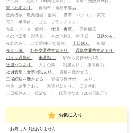
正社員
期間工（期間従業員）
水道・光熱費無料
寮・社宅あり
自動車・自動車部品
産業機械・農業機器・金属
携帯・パソコン・家電
電子・半導体
ゴム・プラスチック
食品・フード・飲料
物流・倉庫
医療機器
その他工場・製造業
その他物流・軽作業
日勤のみ
夜勤のみ
二交替制/三交替制
土日休み
短期
長期活躍
赴任交通費支給あり
通勤交通費支給あり
バイク通勤可
車通勤可
駅から徒歩5分以内
送迎バスあり
大手企業
制服あり
服装自由
社員食堂・食事補助あり
資格を活かせる
工場経験を活かせる
資格取得サポートあり
特典・諸手当あり
家賃補助あり
三交替制
土日祝休み
残業なし
残業少なめ（20時間以下）
お気に入り
お気に入りはありません