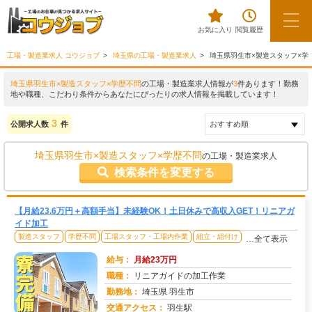
お気に入り
閲覧履歴
工場・製造業求人 コウジョブ
埼玉県の工場・製造業求人
埼玉県羽生市×製造スタッフ×学
埼玉県羽生市×製造スタッフ×学歴不問
の工場・製造業求人情報が
3
件あります！勤務
地や職種、こだわり条件からあなたにぴったりの求人情報を掲載しています！
3
公開求人数
件
埼玉県羽生市×製造スタッフ×学歴不問
の工場・製造業求人
検索条件を変更する
【月給23.6万円＋高額手当】未経験OK！土日休みで高収入GET！リニアガ
イド加工
製造スタッフ
学歴不問
工場スタッフ・工場内作業
組立・組付け
…全て表示
給与：
月給23万円
職種：
リニアガイドの加工作業
勤務地：
埼玉県 羽生市
交通アクセス：
羽生駅