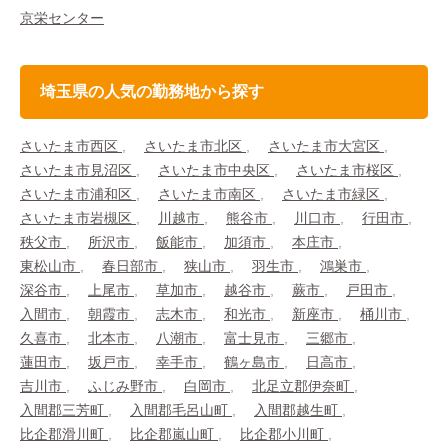
京栄センター
埼玉県の人気の勤務地から探す
さいたま市西区
さいたま市北区
さいたま市大宮区
さいたま市見沼区
さいたま市中央区
さいたま市桜区
さいたま市浦和区
さいたま市南区
さいたま市緑区
さいたま市岩槻区
川越市
熊谷市
川口市
行田市
秩父市
所沢市
飯能市
加須市
本庄市
東松山市
春日部市
狭山市
羽生市
鴻巣市
深谷市
上尾市
草加市
越谷市
蕨市
戸田市
入間市
朝霞市
志木市
和光市
新座市
桶川市
久喜市
北本市
八潮市
富士見市
三郷市
蓮田市
坂戸市
幸手市
鶴ヶ島市
日高市
吉川市
ふじみ野市
白岡市
北足立郡伊奈町
入間郡三芳町
入間郡毛呂山町
入間郡越生町
比企郡滑川町
比企郡嵐山町
比企郡小川町