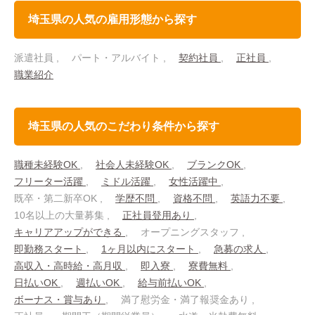
埼玉県の人気の雇用形態から探す
派遣社員
パート・アルバイト
契約社員
正社員
職業紹介
埼玉県の人気のこだわり条件から探す
職種未経験OK
社会人未経験OK
ブランクOK
フリーター活躍
ミドル活躍
女性活躍中
既卒・第二新卒OK
学歴不問
資格不問
英語力不要
10名以上の大量募集
正社員登用あり
キャリアアップができる
オープニングスタッフ
即勤務スタート
1ヶ月以内にスタート
急募の求人
高収入・高時給・高月収
即入寮
寮費無料
日払いOK
週払いOK
給与前払いOK
ボーナス・賞与あり
満了慰労金・満了報奨金あり