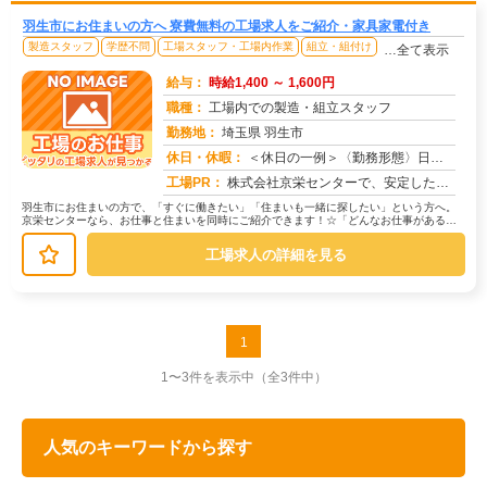
羽生市にお住まいの方へ 寮費無料の工場求人をご紹介・家具家電付き
製造スタッフ
学歴不問
工場スタッフ・工場内作業
組立・組付け
…全て表示
給与：
時給1,400 ～ 1,600円
職種：
工場内での製造・組立スタッフ
勤務地：
埼玉県 羽生市
休日・休暇：
＜休日の一例＞〈勤務形態〉日勤〈休日〉土日★ＧＷ・夏季・冬季・年末年始休暇あり★有給休暇あり※配属先により休日・勤...
求人番号：171671
工場PR：
株式会社京栄センターで、安定した暮らしを手に入れませんか？☆家具付き寮がすぐに利用可能！→ 敷金・礼金・鍵交換代も...
羽生市にお住まいの方で、「すぐに働きたい」「住まいも一緒に探したい」という方へ。
京栄センターなら、お仕事と住まいを同時にご紹介できます！☆「どんなお仕事がある
の？」→ 製造・組立・検査・軽作業な...
工場求人の詳細を見る
1
1〜3件を表示中
（全3件中）
人気のキーワードから探す