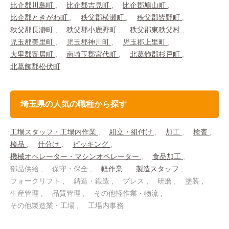
比企郡川島町
比企郡吉見町
比企郡鳩山町
比企郡ときがわ町
秩父郡横瀬町
秩父郡皆野町
秩父郡長瀞町
秩父郡小鹿野町
秩父郡東秩父村
児玉郡美里町
児玉郡神川町
児玉郡上里町
大里郡寄居町
南埼玉郡宮代町
北葛飾郡杉戸町
北葛飾郡松伏町
埼玉県の人気の職種から探す
工場スタッフ・工場内作業
組立・組付け
加工
検査
検品
仕分け
ピッキング
機械オペレーター・マシンオペレーター
食品加工
部品供給
保守・保全
軽作業
製造スタッフ
フォークリフト
鋳造・鍛造
プレス
研磨
塗装
生産管理
品質管理
その他軽作業・物流
その他製造業・工場
工場内事務