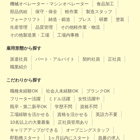
機械オペレーター・マシンオペレーター
食品加工
部品供給
保守・保全
軽作業
製造スタッフ
フォークリフト
鋳造・鍛造
プレス
研磨
塗装
生産管理
品質管理
その他軽作業・物流
その他製造業・工場
工場内事務
雇用形態から探す
派遣社員
パート・アルバイト
契約社員
正社員
職業紹介
こだわりから探す
職種未経験OK
社会人未経験OK
ブランクOK
フリーター活躍
ミドル活躍
女性活躍中
既卒・第二新卒OK
学歴不問
資格不問
工場経験を活かせる
資格を活かせる
英語力不要
10名以上の大量募集
正社員登用あり
キャリアアップができる
オープニングスタッフ
即勤務スタート
1ヶ月以内にスタート
急募の求人