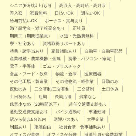
シニア(60代以上)も可
高収入・高時給・高月収
即入寮
寮費無料
日払いOK
週払いOK
給与前払いOK
ボーナス・賞与あり
満了慰労金・満了報奨金あり
正社員
期間工（期間従業員）
水道・光熱費無料
寮・社宅あり
資格取得サポートあり
特典・諸手当あり
家賃補助あり
自動車・自動車部品
産業機械・農業機器・金属
携帯・パソコン・家電
電子・半導体
ゴム・プラスチック
食品・フード・飲料
物流・倉庫
医療機器
その他工場・製造業
その他物流・軽作業
日勤のみ
夜勤のみ
二交替制/三交替制
三交替制
土日休み
土日祝休み
短期
長期活躍
残業なし
残業少なめ（20時間以下）
赴任交通費支給あり
通勤交通費支給あり
バイク通勤可
車通勤可
駅から徒歩5分以内
送迎バスあり
大手企業
制服あり
服装自由
社員食堂・食事補助あり
オフィスが禁煙
オフィスが分煙
派遣社員が多数就業