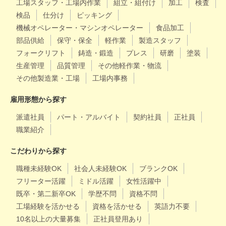
工場スタッフ・工場内作業
組立・組付け
加工
検査
検品
仕分け
ピッキング
機械オペレーター・マシンオペレーター
食品加工
部品供給
保守・保全
軽作業
製造スタッフ
フォークリフト
鋳造・鍛造
プレス
研磨
塗装
生産管理
品質管理
その他軽作業・物流
その他製造業・工場
工場内事務
雇用形態から探す
派遣社員
パート・アルバイト
契約社員
正社員
職業紹介
こだわりから探す
職種未経験OK
社会人未経験OK
ブランクOK
フリーター活躍
ミドル活躍
女性活躍中
既卒・第二新卒OK
学歴不問
資格不問
工場経験を活かせる
資格を活かせる
英語力不要
10名以上の大量募集
正社員登用あり