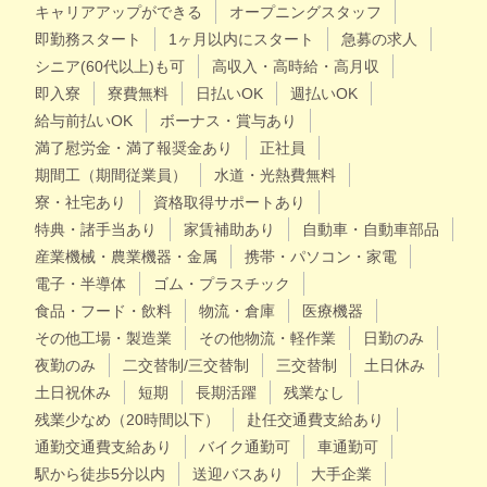
キャリアアップができる
オープニングスタッフ
即勤務スタート
1ヶ月以内にスタート
急募の求人
シニア(60代以上)も可
高収入・高時給・高月収
即入寮
寮費無料
日払いOK
週払いOK
給与前払いOK
ボーナス・賞与あり
満了慰労金・満了報奨金あり
正社員
期間工（期間従業員）
水道・光熱費無料
寮・社宅あり
資格取得サポートあり
特典・諸手当あり
家賃補助あり
自動車・自動車部品
産業機械・農業機器・金属
携帯・パソコン・家電
電子・半導体
ゴム・プラスチック
食品・フード・飲料
物流・倉庫
医療機器
その他工場・製造業
その他物流・軽作業
日勤のみ
夜勤のみ
二交替制/三交替制
三交替制
土日休み
土日祝休み
短期
長期活躍
残業なし
残業少なめ（20時間以下）
赴任交通費支給あり
通勤交通費支給あり
バイク通勤可
車通勤可
駅から徒歩5分以内
送迎バスあり
大手企業