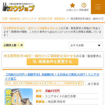
お気に入り
閲覧履歴
工場・製造業求人 コウジョブ
埼玉県の工場・製造業求人
埼玉県羽生市×組立・組付け×工
埼玉県羽生市×組立・組付け×工場経験を活かせる
の工場・製造業求人情報が
3
件あり
ます！勤務地や職種、こだわり条件からあなたにぴったりの求人情報を掲載していま
す！
3
公開求人数
件
埼玉県羽生市×組立・組付け×工場経験を活かせる
の工場・製造業求人
検索条件を変更する
【月給23.6万円＋高額手当】未経験OK！土日休みで高収入GET！リニアガ
イド加工
組立・組付け
工場経験を活かせる
工場スタッフ・工場内作業
加工
…全て表示
給与：
月給23万円
職種：
リニアガイドの加工作業
勤務地：
埼玉県 羽生市