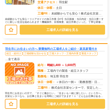
交通アクセス：
羽生駅
求人番号：50982
休日・休暇：
土日
工場PR：
未経験からでも安心！株式会社京栄センターで新しい一歩を踏み出してみませんか？◆年齢・経験・資格は一切不問です！先輩...
未経験からでも安心！リニアガイドの加工作業【3T】当日面接・当日内定・当日入寮！す
ぐに新しい生活を始められます！機械操作、目視検査、組立作業といった、丁寧な研修が
あるので未経験の方も安心です。→...
工場求人の詳細を見る
羽生市にお住まいの方へ 寮費無料の工場求人をご紹介・家具家電付き
組立・組付け
工場経験を活かせる
工場スタッフ・工場内作業
製造スタッフ
…全て表示
給与：
時給1,400 ～ 1,600円
職種：
工場内での製造・組立スタッフ
勤務地：
埼玉県 羽生市
休日・休暇：
＜休日の一例＞〈勤務形態〉日勤〈休日〉土日★ＧＷ・夏季・冬季・年末年始休暇あり★有給休暇あり※配属先により休日・勤...
求人番号：173522
工場PR：
株式会社京栄センターで、安定した暮らしを手に入れませんか？☆家具付き寮がすぐに利用可能！→ 敷金・礼金・鍵交換代も...
羽生市にお住まいの方で、「すぐに働きたい」「住まいも一緒に探したい」という方へ。
京栄センターなら、お仕事と住まいを同時にご紹介できます！☆「どんなお仕事がある
の？」→ 製造・組立・検査・軽作業な...
工場求人の詳細を見る