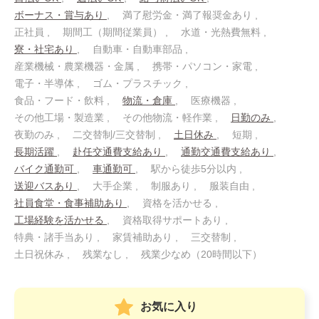
ボーナス・賞与あり
満了慰労金・満了報奨金あり
正社員
期間工（期間従業員）
水道・光熱費無料
寮・社宅あり
自動車・自動車部品
産業機械・農業機器・金属
携帯・パソコン・家電
電子・半導体
ゴム・プラスチック
食品・フード・飲料
物流・倉庫
医療機器
その他工場・製造業
その他物流・軽作業
日勤のみ
夜勤のみ
二交替制/三交替制
土日休み
短期
長期活躍
赴任交通費支給あり
通勤交通費支給あり
バイク通勤可
車通勤可
駅から徒歩5分以内
送迎バスあり
大手企業
制服あり
服装自由
社員食堂・食事補助あり
資格を活かせる
工場経験を活かせる
資格取得サポートあり
特典・諸手当あり
家賃補助あり
三交替制
土日祝休み
残業なし
残業少なめ（20時間以下）
お気に入り