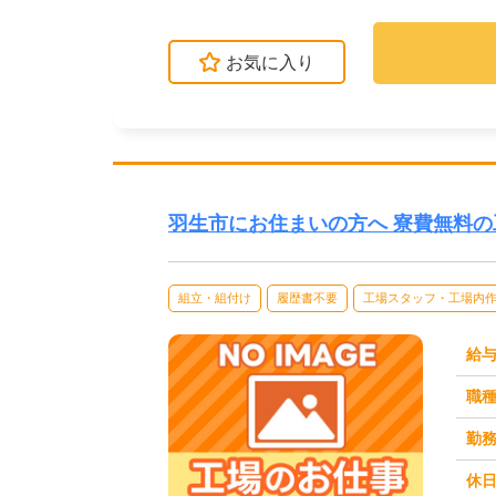
お気に入り
羽生市にお住まいの方へ 寮費無料
組立・組付け
履歴書不要
工場スタッフ・工場内
給
職
勤
休