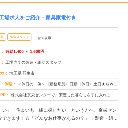
の工場求人をご紹介・家具家電付き
作業
製造スタッフ
…全て表示
与：
時給1,400 ～ 1,600円
種：
工場内での製造・組立スタッフ
務地：
埼玉県 羽生市
日・休暇：
＜休日の一例＞〈勤務形態〉日勤〈休日〉土日★ＧＷ・夏季・冬季・年末年始休暇あり★有給休暇あり※配属先により休日・勤...
PR：
株式会社京栄センターで、安定した暮らしを手に入れませんか？☆家具付き寮がすぐに利用可能！→ 敷金・礼金・鍵交換代も...
たい」「住まいも一緒に探したい」という方へ。京栄セン
介できます！☆「どんなお仕事があるの？」→ 製造・組