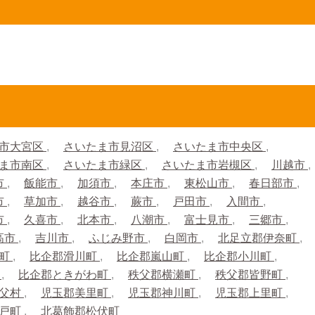
市大宮区
さいたま市見沼区
さいたま市中央区
ま市南区
さいたま市緑区
さいたま市岩槻区
川越市
市
飯能市
加須市
本庄市
東松山市
春日部市
市
草加市
越谷市
蕨市
戸田市
入間市
市
久喜市
北本市
八潮市
富士見市
三郷市
高市
吉川市
ふじみ野市
白岡市
北足立郡伊奈町
生町
比企郡滑川町
比企郡嵐山町
比企郡小川町
町
比企郡ときがわ町
秩父郡横瀬町
秩父郡皆野町
秩父村
児玉郡美里町
児玉郡神川町
児玉郡上里町
杉戸町
北葛飾郡松伏町