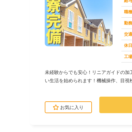
給
職
勤
交
休
求人番号：50982
工場
未経験からでも安心！リニアガイドの加
い生活を始められます！機械操作、目視
方も安心です。→...
お気に入り