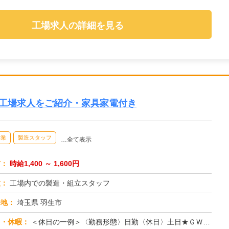
工場求人の詳細を見る
の工場求人をご紹介・家具家電付き
作業
製造スタッフ
…全て表示
与：
時給1,400 ～ 1,600円
種：
工場内での製造・組立スタッフ
務地：
埼玉県 羽生市
日・休暇：
＜休日の一例＞〈勤務形態〉日勤〈休日〉土日★ＧＷ・夏季・冬季・年末年始休暇あり★有給休暇あり※配属先により休日・勤...