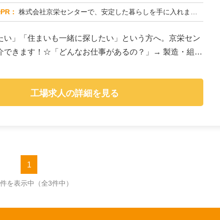
PR：
株式会社京栄センターで、安定した暮らしを手に入れませんか？☆家具付き寮がすぐに利用可能！→ 敷金・礼金・鍵交換代も...
たい」「住まいも一緒に探したい」という方へ。京栄セン
介できます！☆「どんなお仕事があるの？」→ 製造・組
工場求人の詳細を見る
1
3件を表示中
（全3件中）