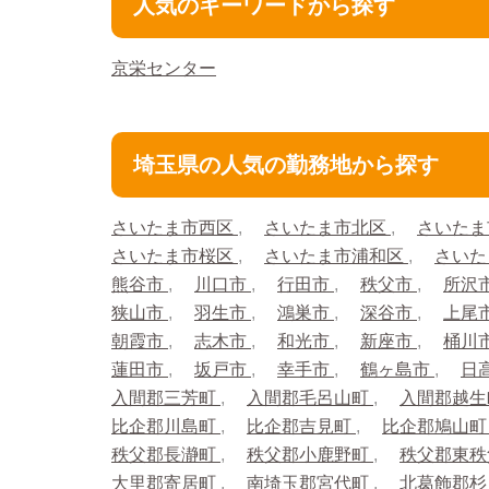
人気のキーワードから探す
京栄センター
埼玉県の人気の勤務地から探す
さいたま市西区
さいたま市北区
さいたま
さいたま市桜区
さいたま市浦和区
さいた
熊谷市
川口市
行田市
秩父市
所沢
狭山市
羽生市
鴻巣市
深谷市
上尾
朝霞市
志木市
和光市
新座市
桶川
蓮田市
坂戸市
幸手市
鶴ヶ島市
日
入間郡三芳町
入間郡毛呂山町
入間郡越
比企郡川島町
比企郡吉見町
比企郡鳩山
秩父郡長瀞町
秩父郡小鹿野町
秩父郡東
大里郡寄居町
南埼玉郡宮代町
北葛飾郡