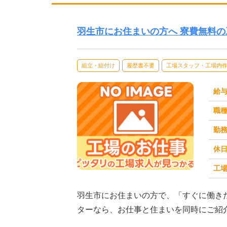
羽生市にお住まいの方へ 寮費無料
組立・組付け
履歴書不要
工場スタッフ・工場内
給
職
勤
休
工場
求人番号：173522
羽生市にお住まいの方で、「すぐに働き
ターなら、お仕事と住まいを同時にご紹
立・検査・軽作業な...