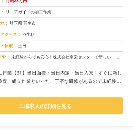
与：
月給23万円
種：
リニアガイドの加工作業
務地：
埼玉県 羽生市
通アクセス：
羽生駅
日・休暇：
土日
PR：
未経験からでも安心！株式会社京栄センターで新しい一歩を踏み出してみませんか？◆年齢・経験・資格は一切不問です！先輩...
工作業【3T】当日面接・当日内定・当日入寮！すぐに新し
検査、組立作業といった、丁寧な研修があるので未経験の
工場求人の詳細を見る