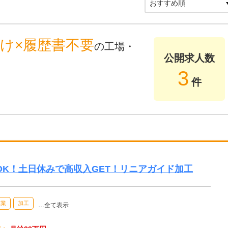
け×履歴書不要
の工場・
公開求人数
3
件
験OK！土日休みで高収入GET！リニアガイド加工
作業
加工
…全て表示