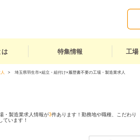
とは
特集情報
工場
求人
埼玉県羽生市×組立・組付け×履歴書不要の工場・製造業求人
場・製造業求人情報が
3
件あります！勤務地や職種、こだわり
しています！