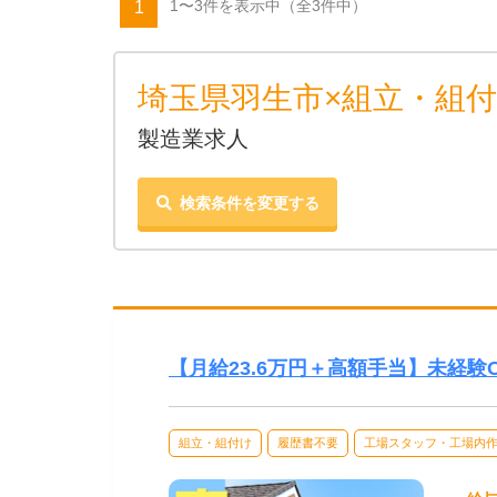
1〜3件を表示中
（全3件中）
1
埼玉県羽生市×組立・組付
製造業求人
検索条件を変更する
【月給23.6万円＋高額手当】未経
組立・組付け
履歴書不要
工場スタッフ・工場内