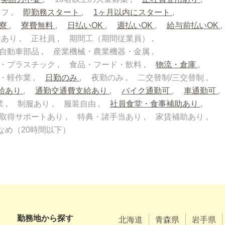
ッフ
即勤務スタート
1ヶ月以内にスタート
入寮
寮費無料
日払いOK
週払いOK
給与前払いOK
金あり
正社員
期間工（期間従業員）
自動車部品
産業機械・農業機器・金属
・プラスチック
食品・フード・飲料
物流・倉庫
流・軽作業
日勤のみ
夜勤のみ
二交替制/三交替制
給あり
通勤交通費支給あり
バイク通勤可
車通勤可
業
制服あり
服装自由
社員食堂・食事補助あり
取得サポートあり
特典・諸手当あり
家賃補助あり
なめ（20時間以下）
勤務地から探す
北海道
青森県
岩手県