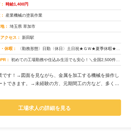
与：
時給1,400円
種：
産業機械の塗装作業
務地：
埼玉県 草加市
通アクセス：
新田駅
日・休暇：
〈勤務形態〉日勤〈休日〉土日祝★ＧＷ★夏季休暇★冬季休暇★年末年始
PR：
初めての工場勤務や住込み生活でも安心！＼全国2,500件以上の格安寮完備／→初期費用0円！家具・家電付きで快適な生...
業です！→図面を見ながら、金属を加工する機械を操作し
ートできます。→未経験の方、元期間工の方など、多くの
工場求人の詳細を見る