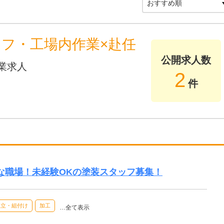
ッフ・工場内作業×赴任
公開求人数
業求人
2
件
な職場！未経験OKの塗装スタッフ募集！
組立・組付け
加工
…全て表示