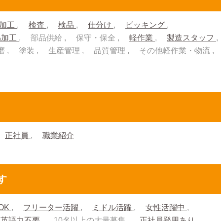
加工
検査
検品
仕分け
ピッキング
品加工
部品供給
保守・保全
軽作業
製造スタッフ
磨
塗装
生産管理
品質管理
その他軽作業・物流
正社員
職業紹介
す
OK
フリーター活躍
ミドル活躍
女性活躍中
英語力不要
10名以上の大量募集
正社員登用あり