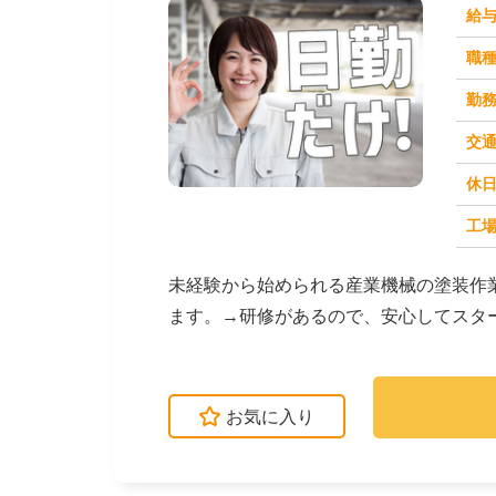
給
職
勤
交
休
求人番号：50976
工場
未経験から始められる産業機械の塗装作
ます。→研修があるので、安心してスタ
方が活躍中です！→...
お気に入り