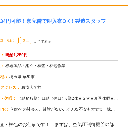
8134円可能！寮完備で即入寮OK！製造スタッフ
組立・組付け
加工
…全て表示
与：
時給1,250円
種：
機器製品の組立・検査・梱包作業
務地：
埼玉県 草加市
通アクセス：
獨協大学前
日・休暇：
〈勤務形態〉日勤〈休日〉5勤2休★ＧＷ★夏季休暇★冬季休暇★年末年始
PR：
初めての社会人、経験がない…そんな不安も大丈夫！株式会社京栄センターでは、未経験者多数活躍中！学歴やスキルは一切問...
検査・梱包のお仕事です！→まずは、空気圧制御機器の部