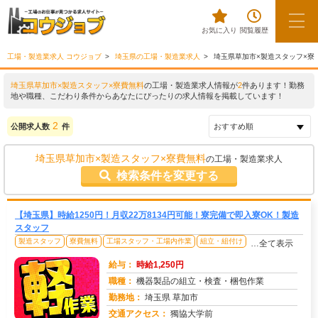
お気に入り
閲覧履歴
工場・製造業求人 コウジョブ
埼玉県の工場・製造業求人
埼玉県草加市×製造スタッフ×寮
埼玉県草加市×製造スタッフ×寮費無料
の工場・製造業求人情報が
2
件あります！勤務
地や職種、こだわり条件からあなたにぴったりの求人情報を掲載しています！
2
公開求人数
件
埼玉県草加市×製造スタッフ×寮費無料
の工場・製造業求人
検索条件を変更する
【埼玉県】時給1250円！月収22万8134円可能！寮完備で即入寮OK！製造
スタッフ
製造スタッフ
寮費無料
工場スタッフ・工場内作業
組立・組付け
…全て表示
給与：
時給1,250円
職種：
機器製品の組立・検査・梱包作業
勤務地：
埼玉県 草加市
交通アクセス：
獨協大学前