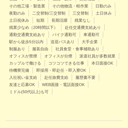
その他工場・製造業
その他物流・軽作業
日勤のみ
夜勤のみ
二交替制/三交替制
三交替制
土日休み
土日祝休み
短期
長期活躍
残業なし
残業少なめ（20時間以下）
赴任交通費支給あり
通勤交通費支給あり
バイク通勤可
車通勤可
駅から徒歩5分以内
送迎バスあり
大手企業
制服あり
服装自由
社員食堂・食事補助あり
オフィスが禁煙
オフィスが分煙
派遣社員が多数就業
カップルで働ける
コツコツできる仕事
本日面接OK
待機寮完備
即採用・即赴任・即入寮OK
入社祝い金支給
赴任旅費支給
履歴書不要
友達と応募OK
WEB面接・電話面接OK
ミドル(50代以上)も可