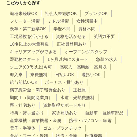
こだわりから探す
職種未経験OK
社会人未経験OK
ブランクOK
フリーター活躍
ミドル活躍
女性活躍中
既卒・第二新卒OK
学歴不問
資格不問
工場経験を活かせる
資格を活かせる
英語力不要
10名以上の大量募集
正社員登用あり
キャリアアップができる
オープニングスタッフ
即勤務スタート
1ヶ月以内にスタート
急募の求人
シニア(60代以上)も可
高収入・高時給・高月収
即入寮
寮費無料
日払いOK
週払いOK
給与前払いOK
ボーナス・賞与あり
満了慰労金・満了報奨金あり
正社員
期間工（期間従業員）
水道・光熱費無料
寮・社宅あり
資格取得サポートあり
特典・諸手当あり
家賃補助あり
自動車・自動車部品
産業機械・農業機器・金属
携帯・パソコン・家電
電子・半導体
ゴム・プラスチック
食品・フード・飲料
物流・倉庫
医療機器