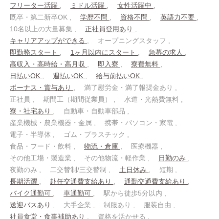
フリーター活躍
ミドル活躍
女性活躍中
既卒・第二新卒OK
学歴不問
資格不問
英語力不要
10名以上の大量募集
正社員登用あり
キャリアアップができる
オープニングスタッフ
即勤務スタート
1ヶ月以内にスタート
急募の求人
高収入・高時給・高月収
即入寮
寮費無料
日払いOK
週払いOK
給与前払いOK
ボーナス・賞与あり
満了慰労金・満了報奨金あり
正社員
期間工（期間従業員）
水道・光熱費無料
寮・社宅あり
自動車・自動車部品
産業機械・農業機器・金属
携帯・パソコン・家電
電子・半導体
ゴム・プラスチック
食品・フード・飲料
物流・倉庫
医療機器
その他工場・製造業
その他物流・軽作業
日勤のみ
夜勤のみ
二交替制/三交替制
土日休み
短期
長期活躍
赴任交通費支給あり
通勤交通費支給あり
バイク通勤可
車通勤可
駅から徒歩5分以内
送迎バスあり
大手企業
制服あり
服装自由
社員食堂・食事補助あり
資格を活かせる