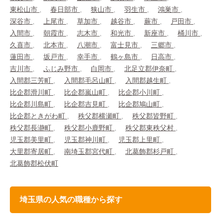
東松山市
春日部市
狭山市
羽生市
鴻巣市
深谷市
上尾市
草加市
越谷市
蕨市
戸田市
入間市
朝霞市
志木市
和光市
新座市
桶川市
久喜市
北本市
八潮市
富士見市
三郷市
蓮田市
坂戸市
幸手市
鶴ヶ島市
日高市
吉川市
ふじみ野市
白岡市
北足立郡伊奈町
入間郡三芳町
入間郡毛呂山町
入間郡越生町
比企郡滑川町
比企郡嵐山町
比企郡小川町
比企郡川島町
比企郡吉見町
比企郡鳩山町
比企郡ときがわ町
秩父郡横瀬町
秩父郡皆野町
秩父郡長瀞町
秩父郡小鹿野町
秩父郡東秩父村
児玉郡美里町
児玉郡神川町
児玉郡上里町
大里郡寄居町
南埼玉郡宮代町
北葛飾郡杉戸町
北葛飾郡松伏町
埼玉県の人気の職種から探す