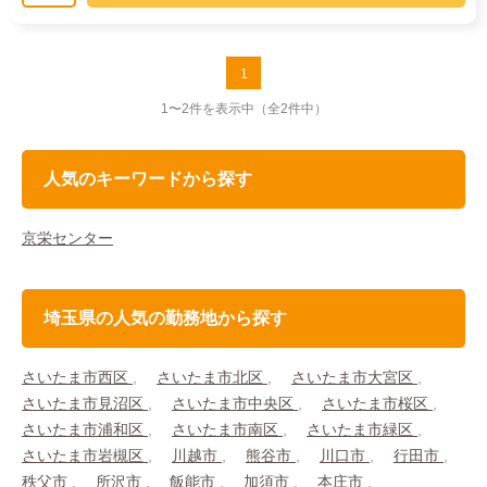
1
1〜2件を表示中
（全2件中）
人気のキーワードから探す
京栄センター
埼玉県の人気の勤務地から探す
さいたま市西区
さいたま市北区
さいたま市大宮区
さいたま市見沼区
さいたま市中央区
さいたま市桜区
さいたま市浦和区
さいたま市南区
さいたま市緑区
さいたま市岩槻区
川越市
熊谷市
川口市
行田市
秩父市
所沢市
飯能市
加須市
本庄市