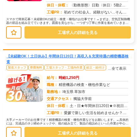
求人番号：50974
休日・休暇：
〈勤務形態〉日勤〈休日〉5勤2休★ＧＷ★夏季休暇★冬季休暇★年末年始
工場PR：
初めての社会人、経験がない…そんな不安も大丈夫！株式会社京栄センターでは、未経験者多数活躍中！学歴やスキルは一切問...
スマホで簡単応募！未経験OKの組立・検査・梱包のお仕事です！→まずは、空気圧制御機
器の部品を組み立てていきます。図面を見ながら、一つずつ丁寧に作業を進めていきまし
ょう。→次に、完成した製品に不備...
工場求人の詳細を見る
【未経験OK！土日休み】年間休日120日！高収入＆充実待遇の精密機器検
査
製造スタッフ
寮費無料
工場スタッフ・工場内作業
組立・組付け
…全て表示
給与：
時給1,250円
職種：
精密機器の検査・梱包作業など
勤務地：
埼玉県 草加市
交通アクセス：
獨協大学前
求人番号：50972
休日・休暇：
土・日★年間休日120日★※祝日のある週はその週の土曜が通常出勤日になる可能性あり。 ※会社カレンダーによる
工場PR：
愛媛で新しい生活を始めませんか？→ 初期費用0円、寮費0円、家具家電付きの個室寮をご用意！引っ越しサポートや送迎も...
大手メーカーでのお仕事です！精密機器の検査・梱包作業などをお願いします。→具体的
には、完成品のネジ締めチェックや、箱の組み立て、製品の箱詰めといった作業が中心で
す。未経験の方でも安心して始められ...
工場求人の詳細を見る