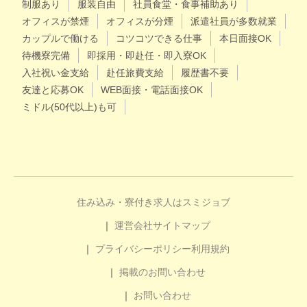
制服あり
服装自由
社員食堂・食事補助あり
オフィスが禁煙
オフィスが分煙
派遣社員が多数就業
カップルで働ける
コツコツできる仕事
本日面接OK
待機寮完備
即採用・即赴任・即入寮OK
入社祝い金支給
赴任旅費支給
履歴書不要
友達と応募OK
WEB面接・電話面接OK
ミドル(50代以上)も可
住み込み・寮付き求人はスミジョブ
運営会社
サイトマップ
プライバシーポリシー
利用規約
掲載のお問い合わせ
お問い合わせ