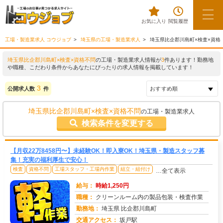
お気に入り
閲覧履歴
工場・製造業求人 コウジョブ
埼玉県の工場・製造業求人
埼玉県比企郡川島町×検査×資格
埼玉県比企郡川島町×検査×資格不問
の工場・製造業求人情報が
3
件あります！勤務地
や職種、こだわり条件からあなたにぴったりの求人情報を掲載しています！
3
公開求人数
件
埼玉県比企郡川島町×検査×資格不問
の工場・製造業求人
検索条件を変更する
【月収22万8458円〜】未経験OK！即入寮OK！埼玉県・製造スタッフ募
集！充実の福利厚生で安心！
検査
資格不問
工場スタッフ・工場内作業
組立・組付け
…全て表示
給与：
時給1,250円
職種：
クリーンルーム内の製品包装・検査作業
勤務地：
埼玉県 比企郡川島町
交通アクセス：
坂戸駅