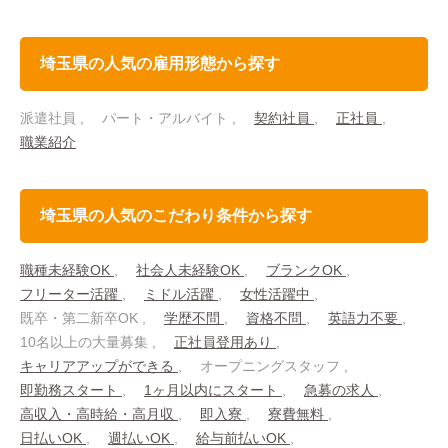
埼玉県の人気の雇用形態から探す
派遣社員
パート・アルバイト
契約社員
正社員
職業紹介
埼玉県の人気のこだわり条件から探す
職種未経験OK
社会人未経験OK
ブランクOK
フリーター活躍
ミドル活躍
女性活躍中
既卒・第二新卒OK
学歴不問
資格不問
英語力不要
10名以上の大量募集
正社員登用あり
キャリアアップができる
オープニングスタッフ
即勤務スタート
1ヶ月以内にスタート
急募の求人
高収入・高時給・高月収
即入寮
寮費無料
日払いOK
週払いOK
給与前払いOK