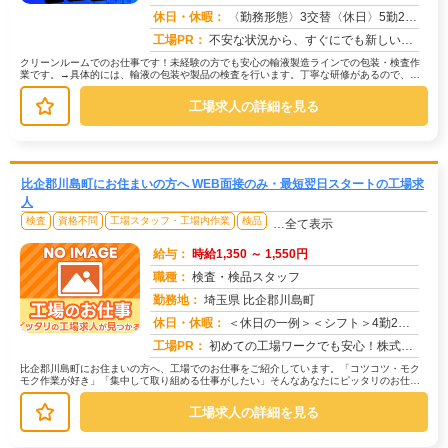
求人番号：50984
休日・休暇：
〈勤務形態〉3交替〈休日〉5勤2休★ＧＷ★夏季休暇★冬季休暇★年末年始
工場PR：
不安な状況から、すぐにでも新しい生活を始めたいあなたへ。株式会社京栄センターでは、未経験者も多数活躍中！経験やスキ...
クリーンルームでのお仕事です！未経験の方でも安心の輸液製造ラインでの包装・検査作
業です。→具体的には、輸液の包装や製品の検査を行います。丁寧な研修があるので、未
経験の方でも安心してスタートできま...
工場求人の詳細を見る
比企郡川島町にお住まいの方へ WEB面接のみ・最短翌日スタートの工場求
人
検査
資格不問
工場スタッフ・工場内作業
検品
…全て表示
給与：
時給1,350 ～ 1,550円
職種：
検査・検品スタッフ
勤務地：
埼玉県 比企郡川島町
休日・休暇：
＜休日の一例＞＜シフト＞4勤2休＜休日＞工場カレンダーによる★長期休暇あり★有給休暇あり※配属先により休日・勤務形...
求人番号：171705
工場PR：
初めての工場ワークでも安心！株式会社京栄センターなら、全国各地の豊富なお仕事の中から、あなたにぴったりの環境が見つ...
比企郡川島町にお住まいの方へ、工場でのお仕事をご紹介しています。「コツコツ・モク
モク作業が好き」「集中して取り組める仕事がしたい」そんなあなたにピッタリのお仕事
を、京栄センターがご紹介します。☆...
工場求人の詳細を見る