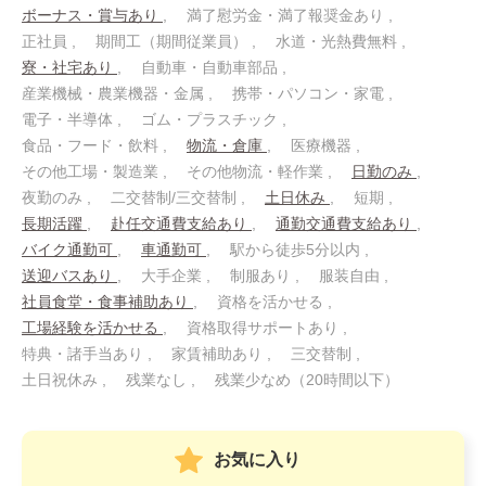
ボーナス・賞与あり
満了慰労金・満了報奨金あり
正社員
期間工（期間従業員）
水道・光熱費無料
寮・社宅あり
自動車・自動車部品
産業機械・農業機器・金属
携帯・パソコン・家電
電子・半導体
ゴム・プラスチック
食品・フード・飲料
物流・倉庫
医療機器
その他工場・製造業
その他物流・軽作業
日勤のみ
夜勤のみ
二交替制/三交替制
土日休み
短期
長期活躍
赴任交通費支給あり
通勤交通費支給あり
バイク通勤可
車通勤可
駅から徒歩5分以内
送迎バスあり
大手企業
制服あり
服装自由
社員食堂・食事補助あり
資格を活かせる
工場経験を活かせる
資格取得サポートあり
特典・諸手当あり
家賃補助あり
三交替制
土日祝休み
残業なし
残業少なめ（20時間以下）
お気に入り