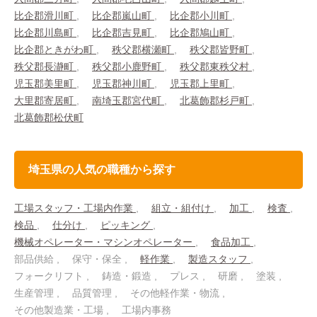
比企郡滑川町
比企郡嵐山町
比企郡小川町
比企郡川島町
比企郡吉見町
比企郡鳩山町
比企郡ときがわ町
秩父郡横瀬町
秩父郡皆野町
秩父郡長瀞町
秩父郡小鹿野町
秩父郡東秩父村
児玉郡美里町
児玉郡神川町
児玉郡上里町
大里郡寄居町
南埼玉郡宮代町
北葛飾郡杉戸町
北葛飾郡松伏町
埼玉県の人気の職種から探す
工場スタッフ・工場内作業
組立・組付け
加工
検査
検品
仕分け
ピッキング
機械オペレーター・マシンオペレーター
食品加工
部品供給
保守・保全
軽作業
製造スタッフ
フォークリフト
鋳造・鍛造
プレス
研磨
塗装
生産管理
品質管理
その他軽作業・物流
その他製造業・工場
工場内事務