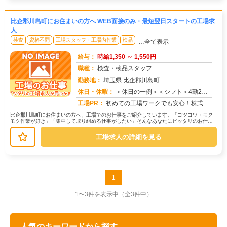
比企郡川島町にお住まいの方へ WEB面接のみ・最短翌日スタートの工場求
人
検査
資格不問
工場スタッフ・工場内作業
検品
…全て表示
給与：
時給1,350 ～ 1,550円
職種：
検査・検品スタッフ
勤務地：
埼玉県 比企郡川島町
休日・休暇：
＜休日の一例＞＜シフト＞4勤2休＜休日＞工場カレンダーによる★長期休暇あり★有給休暇あり※配属先により休日・勤務形...
求人番号：173556
工場PR：
初めての工場ワークでも安心！株式会社京栄センターなら、全国各地の豊富なお仕事の中から、あなたにぴったりの環境が見つ...
比企郡川島町にお住まいの方へ、工場でのお仕事をご紹介しています。「コツコツ・モク
モク作業が好き」「集中して取り組める仕事がしたい」そんなあなたにピッタリのお仕事
を、京栄センターがご紹介します。☆...
工場求人の詳細を見る
1
1〜3件を表示中
（全3件中）
人気のキーワードから探す