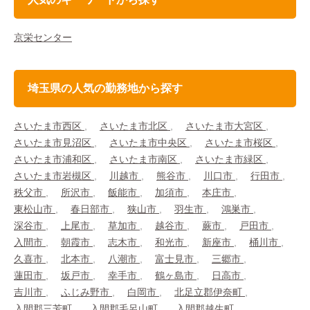
京栄センター
埼玉県の人気の勤務地から探す
さいたま市西区
さいたま市北区
さいたま市大宮区
さいたま市見沼区
さいたま市中央区
さいたま市桜区
さいたま市浦和区
さいたま市南区
さいたま市緑区
さいたま市岩槻区
川越市
熊谷市
川口市
行田市
秩父市
所沢市
飯能市
加須市
本庄市
東松山市
春日部市
狭山市
羽生市
鴻巣市
深谷市
上尾市
草加市
越谷市
蕨市
戸田市
入間市
朝霞市
志木市
和光市
新座市
桶川市
久喜市
北本市
八潮市
富士見市
三郷市
蓮田市
坂戸市
幸手市
鶴ヶ島市
日高市
吉川市
ふじみ野市
白岡市
北足立郡伊奈町
入間郡三芳町
入間郡毛呂山町
入間郡越生町