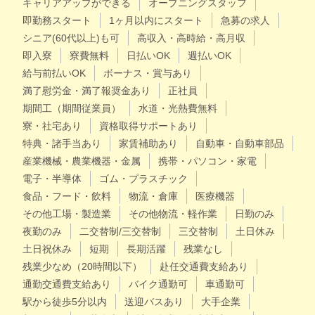
キャリアアップができる
オープニングスタッフ
即勤務スタート
1ヶ月以内にスタート
急募の求人
シニア(60代以上)も可
高収入・高時給・高月収
即入寮
寮費無料
日払いOK
週払いOK
給与前払いOK
ボーナス・賞与あり
満了慰労金・満了報奨金あり
正社員
期間工（期間従業員）
水道・光熱費無料
寮・社宅あり
資格取得サポートあり
特典・諸手当あり
家賃補助あり
自動車・自動車部品
産業機械・農業機器・金属
携帯・パソコン・家電
電子・半導体
ゴム・プラスチック
食品・フード・飲料
物流・倉庫
医療機器
その他工場・製造業
その他物流・軽作業
日勤のみ
夜勤のみ
二交替制/三交替制
三交替制
土日休み
土日祝休み
短期
長期活躍
残業なし
残業少なめ（20時間以下）
赴任交通費支給あり
通勤交通費支給あり
バイク通勤可
車通勤可
駅から徒歩5分以内
送迎バスあり
大手企業