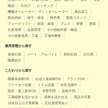
検品
仕分け
ピッキング
機械オペレーター・マシンオペレーター
食品加工
部品供給
保守・保全
軽作業
製造スタッフ
フォークリフト
鋳造・鍛造
プレス
研磨
塗装
生産管理
品質管理
その他軽作業・物流
その他製造業・工場
工場内事務
雇用形態から探す
派遣社員
パート・アルバイト
契約社員
正社員
職業紹介
こだわりから探す
職種未経験OK
社会人未経験OK
ブランクOK
フリーター活躍
ミドル活躍
女性活躍中
既卒・第二新卒OK
学歴不問
資格不問
工場経験を活かせる
資格を活かせる
英語力不要
10名以上の大量募集
正社員登用あり