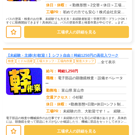
求人番号：50633
休日・休暇：
＜勤務形態＞2交替＜休日＞工場カレンダーによる
工場PR：
初めての方でも安心！株式会社京栄センターで、新しい一歩を踏み出してみませんか？→最短1日で入寮可能！生活備品も完備...
バスの塗装・検査のお仕事、未経験でも大丈夫！未経験者歓迎！学歴不問！ブランクOK！
すぐに勤務開始できます！具体的には、バスの塗装作業と検査作業が中心です。→まず
は、丁寧に塗装作業を覚えていきます...
工場求人の詳細を見る
【未経験・主婦(夫)歓迎！】シフト自由！時給1250円の高収入ワーク
検査
ミドル活躍
工場スタッフ・工場内作業
製造スタッフ
…全て表示
給与：
時給1,250円
職種：
電子部品の顕微鏡検査・設備オペレータ
ー
勤務地：
富山県 富山市
交通アクセス：
小杉駅
求人番号：50636
休日・休暇：
<勤務形態>日勤<休日>シフト制★ＧＷ★夏季休暇★冬季休暇★年末年始
工場PR：
未経験の方、大歓迎です！→ 経験やスキルは一切問いません。学歴も不問です！充実のサポート体制で安心スタート！→ 専...
電子部品の検査や機械操作のお仕事です！未経験の方でも安心の研修があります。具体的
には、顕微鏡を使って部品にキズがないか確認したり、機械に部品をセットしてボタンを
押すだけの簡単な作業もあります。→...
工場求人の詳細を見る