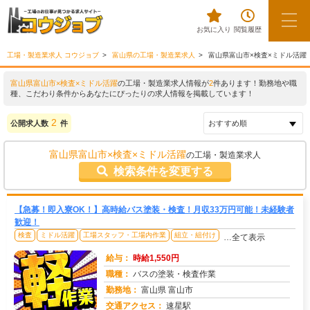
お気に入り
閲覧履歴
工場・製造業求人 コウジョブ
富山県の工場・製造業求人
富山県富山市×検査×ミドル活躍
富山県富山市×検査×ミドル活躍
の工場・製造業求人情報が
2
件あります！勤務地や職
種、こだわり条件からあなたにぴったりの求人情報を掲載しています！
2
公開求人数
件
富山県富山市×検査×ミドル活躍
の工場・製造業求人
検索条件を変更する
【急募！即入寮OK！】高時給バス塗装・検査！月収33万円可能！未経験者
歓迎！
検査
ミドル活躍
工場スタッフ・工場内作業
組立・組付け
…全て表示
給与：
時給1,550円
職種：
バスの塗装・検査作業
勤務地：
富山県 富山市
交通アクセス：
速星駅