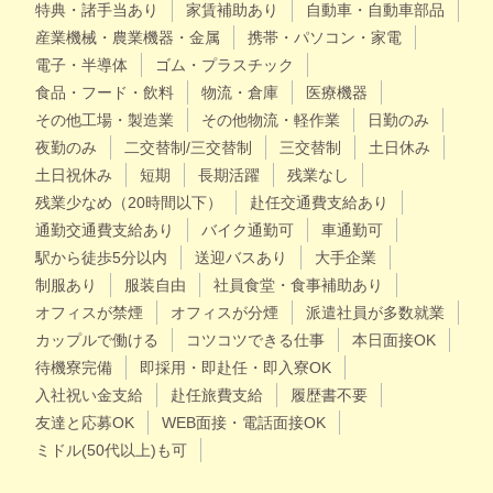
特典・諸手当あり
家賃補助あり
自動車・自動車部品
産業機械・農業機器・金属
携帯・パソコン・家電
電子・半導体
ゴム・プラスチック
食品・フード・飲料
物流・倉庫
医療機器
その他工場・製造業
その他物流・軽作業
日勤のみ
夜勤のみ
二交替制/三交替制
三交替制
土日休み
土日祝休み
短期
長期活躍
残業なし
残業少なめ（20時間以下）
赴任交通費支給あり
通勤交通費支給あり
バイク通勤可
車通勤可
駅から徒歩5分以内
送迎バスあり
大手企業
制服あり
服装自由
社員食堂・食事補助あり
オフィスが禁煙
オフィスが分煙
派遣社員が多数就業
カップルで働ける
コツコツできる仕事
本日面接OK
待機寮完備
即採用・即赴任・即入寮OK
入社祝い金支給
赴任旅費支給
履歴書不要
友達と応募OK
WEB面接・電話面接OK
ミドル(50代以上)も可