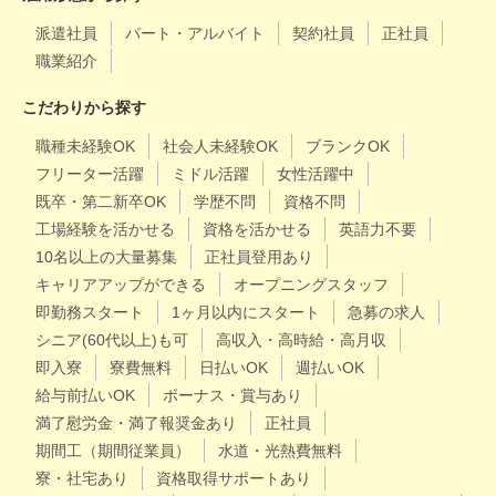
派遣社員
パート・アルバイト
契約社員
正社員
職業紹介
こだわりから探す
職種未経験OK
社会人未経験OK
ブランクOK
フリーター活躍
ミドル活躍
女性活躍中
既卒・第二新卒OK
学歴不問
資格不問
工場経験を活かせる
資格を活かせる
英語力不要
10名以上の大量募集
正社員登用あり
キャリアアップができる
オープニングスタッフ
即勤務スタート
1ヶ月以内にスタート
急募の求人
シニア(60代以上)も可
高収入・高時給・高月収
即入寮
寮費無料
日払いOK
週払いOK
給与前払いOK
ボーナス・賞与あり
満了慰労金・満了報奨金あり
正社員
期間工（期間従業員）
水道・光熱費無料
寮・社宅あり
資格取得サポートあり