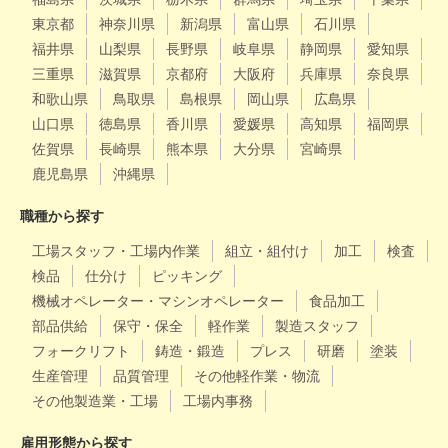
東京都
神奈川県
新潟県
富山県
石川県
福井県
山梨県
長野県
岐阜県
静岡県
愛知県
三重県
滋賀県
京都府
大阪府
兵庫県
奈良県
和歌山県
鳥取県
島根県
岡山県
広島県
山口県
徳島県
香川県
愛媛県
高知県
福岡県
佐賀県
長崎県
熊本県
大分県
宮崎県
鹿児島県
沖縄県
職種から探す
工場スタッフ・工場内作業
組立・組付け
加工
検査
検品
仕分け
ピッキング
機械オペレーター・マシンオペレーター
食品加工
部品供給
保守・保全
軽作業
製造スタッフ
フォークリフト
鋳造・鍛造
プレス
研磨
塗装
生産管理
品質管理
その他軽作業・物流
その他製造業・工場
工場内事務
雇用形態から探す