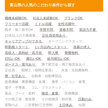
富山県の人気のこだわり条件から探す
職種未経験OK
社会人未経験OK
ブランクOK
フリーター活躍
ミドル活躍
女性活躍中
既卒・第二新卒OK
学歴不問
資格不問
英語力不要
10名以上の大量募集
正社員登用あり
キャリアアップができる
オープニングスタッフ
即勤務スタート
1ヶ月以内にスタート
急募の求人
高収入・高時給・高月収
即入寮
寮費無料
日払いOK
週払いOK
給与前払いOK
ボーナス・賞与あり
満了慰労金・満了報奨金あり
正社員
期間工（期間従業員）
水道・光熱費無料
寮・社宅あり
自動車・自動車部品
産業機械・農業機器・金属
携帯・パソコン・家電
電子・半導体
ゴム・プラスチック
食品・フード・飲料
物流・倉庫
医療機器
その他工場・製造業
その他物流・軽作業
日勤のみ
夜勤のみ
二交替制/三交替制
土日休み
短期