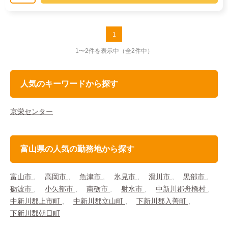
1
1〜2件を表示中
（全2件中）
人気のキーワードから探す
京栄センター
富山県の人気の勤務地から探す
富山市
高岡市
魚津市
氷見市
滑川市
黒部市
砺波市
小矢部市
南砺市
射水市
中新川郡舟橋村
中新川郡上市町
中新川郡立山町
下新川郡入善町
下新川郡朝日町